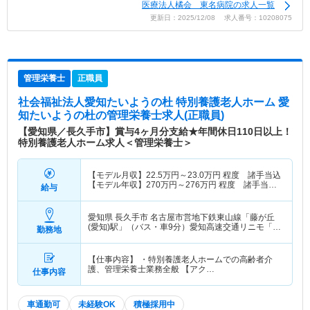
医療法人橘会 東名病院の求人一覧
更新日：2025/12/08 求人番号：10208075
管理栄養士
正職員
社会福祉法人愛知たいようの杜 特別養護老人ホーム 愛
知たいようの杜
の管理栄養士求人(正職員)
【愛知県／長久手市】賞与4ヶ月分支給★年間休日110日以上！
特別養護老人ホーム求人＜管理栄養士＞
【モデル月収】
22.5
万円～
23.0
万円
程度 諸手当込
【モデル年収】
270
万円～
276
万円
程度 諸手当
給与
込・賞与別途支給
愛知県 長久手市
名古屋市営地下鉄東山線「藤が丘
(愛知)駅」（バス・車9分）愛知高速交通リニモ「は
勤務地
なみずき通駅」（バス・車8分） 他
【仕事内容】 ・特別養護老人ホームでの高齢者介
護、管理栄養士業務全般 【アク…
仕事内容
車通勤可
未経験OK
積極採用中