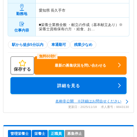
愛知県 長久手市
勤務地
■栄養士業務全般 ・献立の作成（基本献立あり）※
栄養士資格保有の方 ・給食、お…
仕事内容
駅から徒歩5分以内
車通勤可
残業少なめ
最新の募集状況を問い合わせる
保存する
詳細を見る
名称非公開 ※詳細はお問合せください
更新日：2025/11/18 求人番号：9843130
管理栄養士
栄養士
正職員
募集停止