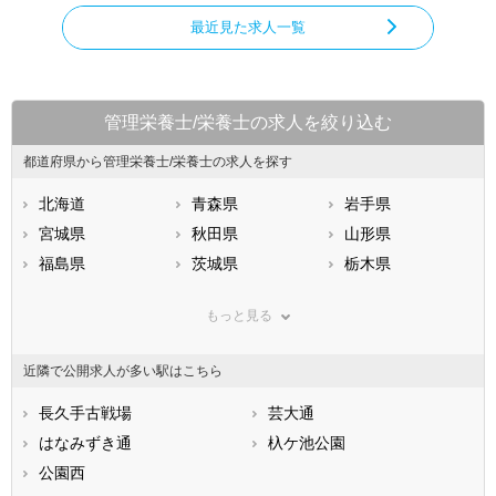
最近見た求人一覧
管理栄養士/栄養士の求人を絞り込む
都道府県から管理栄養士/栄養士の求人を探す
北海道
青森県
岩手県
宮城県
秋田県
山形県
福島県
茨城県
栃木県
群馬県
埼玉県
千葉県
もっと見る
東京都
神奈川県
新潟県
山梨県
長野県
富山県
近隣で公開求人が多い駅はこちら
石川県
福井県
岐阜県
静岡県
長久手古戦場
愛知県
芸大通
三重県
滋賀県
はなみずき通
京都府
杁ケ池公園
大阪府
兵庫県
公園西
奈良県
和歌山県