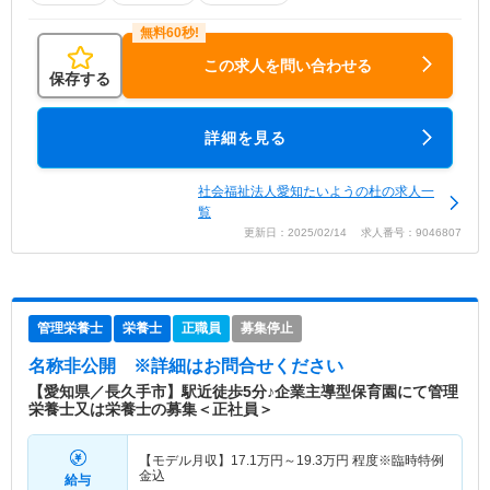
この求人を問い合わせる
保存する
詳細を見る
社会福祉法人愛知たいようの杜の求人一
覧
更新日：2025/02/14 求人番号：9046807
管理栄養士
栄養士
正職員
募集停止
名称非公開
※詳細はお問合せください
【愛知県／長久手市】駅近徒歩5分♪企業主導型保育園にて管理
栄養士又は栄養士の募集＜正社員＞
【モデル月収】
17.1
万円～
19.3
万円
程度※臨時特例
金込
給与