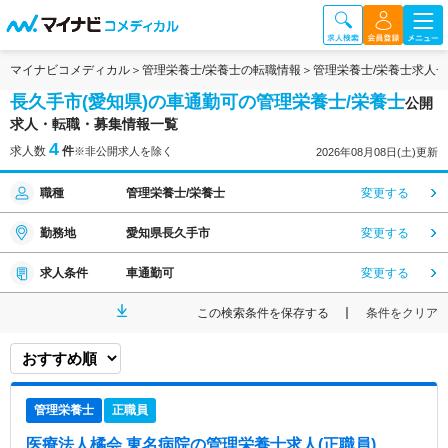
マイナビコメディカル
管理栄養士/栄養士の転職情報
管理栄養士/栄養士求人
長久手市(愛知県)の車通勤可の管理栄養士/栄養士
公開
求人・転職・募集情報一覧
4
求人数
件
※非公開求人を除く
2026年08月08日(土)更新
職種
管理栄養士/栄養士
変更する
勤務地
愛知県長久手市
変更する
求人条件
車通勤可
変更する
この検索条件を保存する
条件をクリア
管理栄養士
正職員
医療法人橘会 東名病院
の管理栄養士求人(正職員)