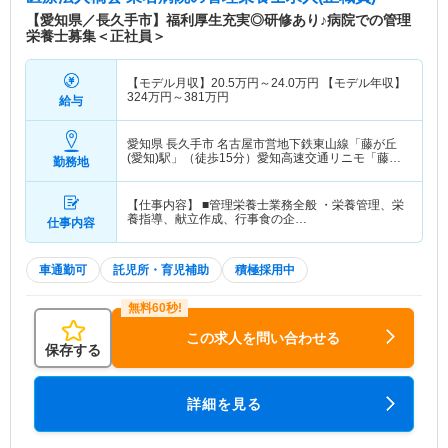
【愛知県／長久手市】福利厚生充実◎研修あり♪病院での管理
栄養士募集＜正社員＞
【モデル月収】
20.5
万円～
24.0
万円
【モデル年収】
324
万円～
381
万円
給与
愛知県 長久手市
名古屋市営地下鉄東山線「藤が丘
(愛知)駅」（徒歩15分）愛知高速交通リニモ「藤が
勤務地
丘(愛知)駅」（徒歩15分）
【仕事内容】 ■管理栄養士業務全般 ・栄養管理、栄
養指導、献立作成、行事食の企…
仕事内容
車通勤可
託児所・育児補助
積極採用中
この求人を問い合わせる
保存する
詳細を見る