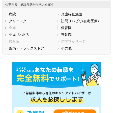
鳥取県
島根県
岡山県
仕事内容・施設形態から求人を探す
広島県
山口県
徳島県
病院
介護福祉施設
香川県
愛媛県
高知県
クリニック
訪問リハビリ(在宅医療)
福岡県
佐賀県
長崎県
企業
保育園
熊本県
大分県
宮崎県
小児リハビリ
整骨院
鹿児島県
沖縄県
接骨院
訪問マッサージ
薬局・ドラッグストア
その他