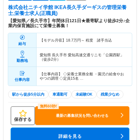
株式会社ニチイ学館 IKEA長久手ダーギス
の管理栄養
士,栄養士求人(正職員)
【愛知県／長久手市】年間休日121日★最寄駅より徒歩2分♪企
業内保育施設にて栄養士募集！
【モデル月収】
18.7
万円～
程度 諸手当込
給与
愛知県 長久手市
愛知高速交通リニモ「公園西駅」
（徒歩2分）
勤務地
【仕事内容】 ◇栄養士業務全般 ・園児の給食やお
やつの調理 ◇定員15名 …
仕事内容
駅から徒歩5分以内
車通勤可
未経験OK
残業少なめ
最新の募集状況を問い合わせる
保存する
詳細を見る