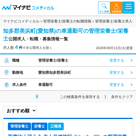
マイナビコメディカル
管理栄養士/栄養士の転職情報
管理栄養士/栄養士求人
知多郡美浜町(愛知県)の車通勤可の管理栄養士/栄養
士
公開求人・転職・募集情報一覧
4
求人数
件
※非公開求人を除く
2026年08月11日(火)更新
職種
管理栄養士/栄養士
変更する
勤務地
愛知県知多郡美浜町
変更する
求人条件
車通勤可
変更する
この検索条件を保存する
条件をクリア
管理栄養士
栄養士
正職員