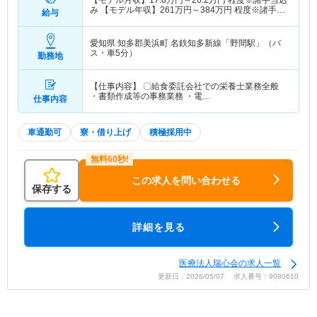
【モデル月収】
17.8
万円～
26.2
万円
程度※諸手当込
み 【モデル年収】
261
万円～
384
万円
程度※諸手当
給与
込み
愛知県 知多郡美浜町
名鉄知多新線「野間駅」（バ
ス・車5分）
勤務地
【仕事内容】 〇給食委託会社での栄養士業務全般
・書類作成等の事務業務 ・電…
仕事内容
車通勤可
寮・借り上げ
積極採用中
この求人を問い合わせる
保存する
詳細を見る
医療法人瑞心会の求人一覧
更新日：2026/05/07 求人番号：9080610