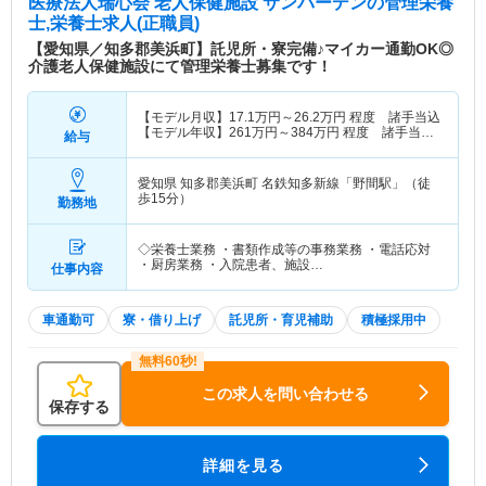
医療法人瑞心会 老人保健施設 サンバーデン
の管理栄養
士,栄養士求人(正職員)
【愛知県／知多郡美浜町】託児所・寮完備♪マイカー通勤OK◎
介護老人保健施設にて管理栄養士募集です！
【モデル月収】
17.1
万円～
26.2
万円
程度 諸手当込
【モデル年収】
261
万円～
384
万円
程度 諸手当・
給与
賞与込
愛知県 知多郡美浜町
名鉄知多新線「野間駅」（徒
歩15分）
勤務地
◇栄養士業務 ・書類作成等の事務業務 ・電話応対
・厨房業務 ・入院患者、施設…
仕事内容
車通勤可
寮・借り上げ
託児所・育児補助
積極採用中
この求人を問い合わせる
保存する
詳細を見る