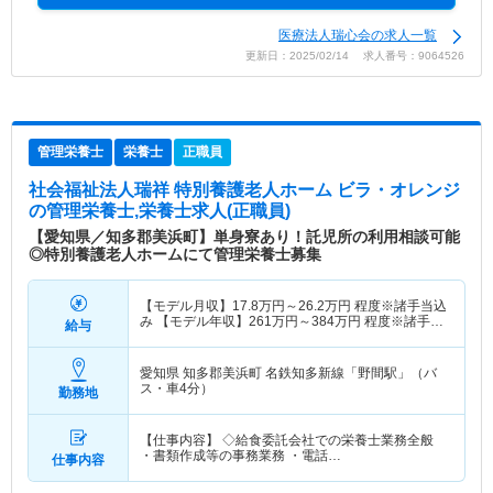
医療法人瑞心会の求人一覧
更新日：2025/02/14 求人番号：9064526
管理栄養士
栄養士
正職員
社会福祉法人瑞祥 特別養護老人ホーム ビラ・オレンジ
の管理栄養士,栄養士求人(正職員)
【愛知県／知多郡美浜町】単身寮あり！託児所の利用相談可能
◎特別養護老人ホームにて管理栄養士募集
【モデル月収】
17.8
万円～
26.2
万円
程度※諸手当込
み 【モデル年収】
261
万円～
384
万円
程度※諸手当
給与
込み
愛知県 知多郡美浜町
名鉄知多新線「野間駅」（バ
ス・車4分）
勤務地
【仕事内容】 ◇給食委託会社での栄養士業務全般
・書類作成等の事務業務 ・電話…
仕事内容