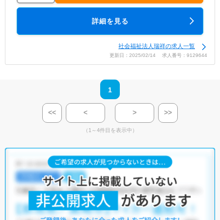
詳細を見る
社会福祉法人瑞祥の求人一覧
更新日：2025/02/14 求人番号：9129644
1
<<
<
>
>>
（1～4件目を表示中）