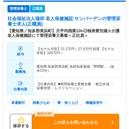
管理栄養士
正職員
社会福祉法人瑞祥 老人保健施設 サンバーデン
の管理栄
養士求人(正職員)
【愛知県／知多郡美浜町】月平均残業10h◎独身寮完備☆介護
老人保健施設にて管理栄養士募集＜正社員＞
【モデル月収】
21.2
万円～
27.4
万円
程度 【モデル
年収】
320
万円～
給与
愛知県 知多郡美浜町
名鉄知多新線「野間駅」（徒
歩15分）
勤務地
【仕事内容】 ■管理栄養士業務全般 ・献立作成 ・
栄養管理 ・レクリエーション…
仕事内容
車通勤可
残業少なめ
寮・借り上げ
積極採用中
この求人を問い合わせる
保存する