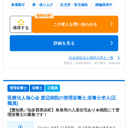
車通勤可
寮・借り上げ
託児所・育児補助
積極採用中
この求人を問い合わせる
保存する
詳細を見る
社会福祉法人瑞祥の求人一覧
更新日：2026/05/08 求人番号：9080600
管理栄養士
栄養士
正職員
医療法人瑞心会 渡辺病院
の管理栄養士,栄養士求人(正
職員)
【愛知県／知多郡美浜町】単身用の入居住宅あり★病院にて管
理栄養士の募集です！