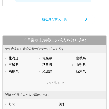
最近見た求人一覧
管理栄養士/栄養士の求人を絞り込む
都道府県から管理栄養士/栄養士の求人を探す
北海道
青森県
岩手県
宮城県
秋田県
山形県
福島県
茨城県
栃木県
群馬県
埼玉県
千葉県
もっと見る
東京都
神奈川県
新潟県
山梨県
長野県
富山県
近隣で公開求人が多い駅はこちら
石川県
福井県
岐阜県
静岡県
野間
愛知県
河和
三重県