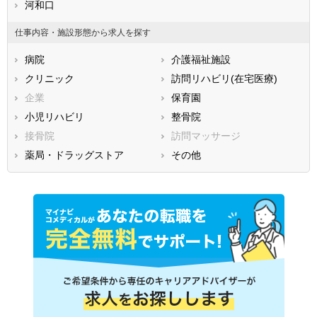
滋賀県
河和口
京都府
大阪府
兵庫県
奈良県
和歌山県
仕事内容・施設形態から求人を探す
鳥取県
島根県
岡山県
病院
介護福祉施設
広島県
山口県
徳島県
クリニック
訪問リハビリ(在宅医療)
香川県
愛媛県
高知県
企業
保育園
福岡県
佐賀県
長崎県
小児リハビリ
整骨院
熊本県
大分県
宮崎県
接骨院
訪問マッサージ
鹿児島県
沖縄県
薬局・ドラッグストア
その他