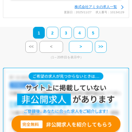
株式会社アミタの求人一覧
更新日：2025/11/27 求人番号：10134129
1
2
3
4
5
<<
<
>
>>
（1～20件目を表示中）