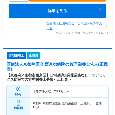
詳細を見る
医療法人社団恵仁会 なぎ辻病院の求人
一覧
更新日：2026/02/18 求人番号：10244014
管理栄養士
正職員
医療法人京都翔医会 西京都病院
の管理栄養士求人(正職
員)
【京都府／京都市西京区】17時終業♪調理業務なし！ケアミッ
クス病院での管理栄養士募集＜正社員＞
【モデル月収】
20.1
万円～
給与
京都府 京都市西京区
阪急嵐山線「上桂駅」（徒歩
12分）
勤務地