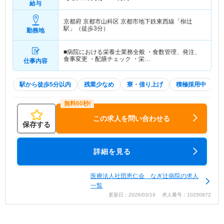
給与
京都府 京都市山科区
京都市地下鉄東西線「椥辻
駅」（徒歩3分）
勤務地
■病院における栄養士業務全般 ・食数管理、発注、
食事変更 ・配膳チェック ・栄…
仕事内容
駅から徒歩5分以内
残業少なめ
寮・借り上げ
積極採用中
この求人を問い合わせる
保存する
詳細を見る
医療法人社団恵仁会 なぎ辻病院の求人
一覧
更新日：2026/03/19 求人番号：10250972