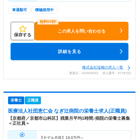
車通勤可
積極採用中
この求人を問い合わせる
保存する
詳細を見る
株式会社塩梅の求人一覧
更新日：2026/06/02 求人番号：9779153
栄養士
正職員
医療法人社団恵仁会 なぎ辻病院
の栄養士求人(正職員)
【京都府／京都市山科区】残業月平均1時間♪病院の栄養士募集
＜正社員＞
【モデル月収】
19.0
万円～