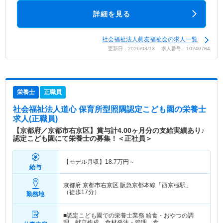
詳細を見る
社会福祉法人眞友福祉会の求人一覧
更新日：2026/03/13 求人番号：10249784
栄養士
正職員
社会福祉法人道心 保育所型照隅認定こども園
の栄養士
求人(正職員)
【京都府／京都市右京区】賞与計4.00ヶ月分の支給実績あり♪
認定こども園にて栄養士の募集！＜正社員＞
【モデル月収】
18.7
万円～
給与
京都府 京都市右京区
阪急京都本線「西京極駅」
（徒歩17分）
勤務地
■認定こども園での栄養士業務 給食・おやつの調
理、献立作成、食材発注・管理、食…