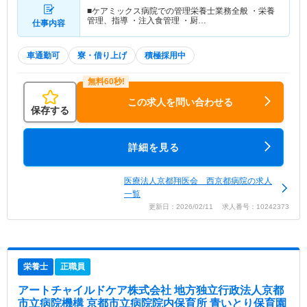
■ケアミックス病院での管理栄養士業務全般 ・栄養
管理、指導 ・注入食管理 ・厨…
仕事内容
車通勤可
寮・借り上げ
積極採用中
この求人を問い合わせる
保存する
詳細を見る
医療法人京都翔医会 西京都病院の求人
一覧
更新日：2026/02/11 求人番号：10242373
栄養士
正職員
アートチャイルドケア株式会社 地方独立行政法人京都
市立病院機構 京都市立病院院内保育所 青いとり保育園