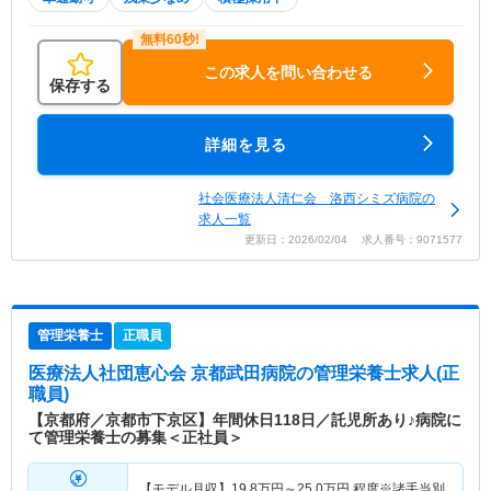
この求人を問い合わせる
保存する
詳細を見る
社会医療法人清仁会 洛西シミズ病院の
求人一覧
更新日：2026/02/04 求人番号：9071577
管理栄養士
正職員
医療法人社団恵心会 京都武田病院
の管理栄養士求人(正
職員)
【京都府／京都市下京区】年間休日118日／託児所あり♪病院に
て管理栄養士の募集＜正社員＞
【モデル月収】
19.8
万円～
25.0
万円
程度※諸手当別