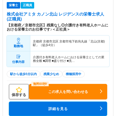
栄養士
正職員
株式会社アミタ カノン北山 レジデンス
の栄養士求人
(正職員)
【京都府／京都市北区】残業なし◎介護付き有料老人ホームに
おける栄養士のお仕事です♪＜正社員＞
京都府 京都市北区
京都市地下鉄烏丸線「北山(京都)
駅」（徒歩4分）
勤務地
介護付き有料老人ホームにおける栄養士としての業
務全般 ■調理 ■盛り付け ■洗…
仕事内容
駅から徒歩5分以内
残業少なめ
積極採用中
この求人を問い合わせる
保存する
詳細を見る