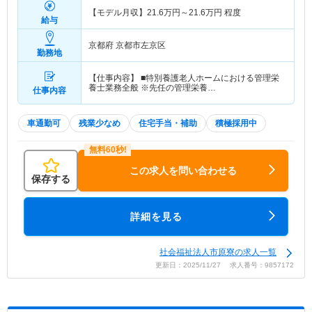
【モデル月収】
21.6
万円～
21.6
万円
程度
給与
京都府 京都市左京区
勤務地
【仕事内容】 ■特別養護老人ホームにおける管理栄
養士業務全般 ※先任の管理栄養…
仕事内容
車通勤可
残業少なめ
住宅手当・補助
積極採用中
この求人を問い合わせる
保存する
詳細を見る
社会福祉法人市原寮の求人一覧
更新日：2025/11/27 求人番号：9857172