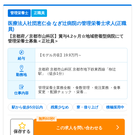
管理栄養士
正職員
医療法人社団恵仁会 なぎ辻病院
の管理栄養士求人(正職
員)
【京都府／京都市山科区】賞与4.2ヶ月☆地域密着型病院にて
管理栄養士募集＜正社員＞
【モデル月収】
19.9
万円～
給与
京都府 京都市山科区
京都市地下鉄東西線「椥辻
駅」（徒歩1分）
勤務地
管理栄養士業務全般 ・食数管理 ・発注業務 ・食事
変更 ・配膳チェック ・栄養…
仕事内容
駅から徒歩5分以内
残業少なめ
寮・借り上げ
積極採用中
この求人を問い合わせる
保存する