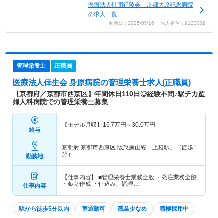
医療法人社団行陵会 京都大原記念病院
の求人一覧
更新日：2025/05/16 求人番号：9123032
管理栄養士
正職員
医療法人倖生会 身原病院
の管理栄養士求人(正職員)
【京都府／京都市西京区】年間休日110日◎経験不問♪駅チカ産
婦人科病院での管理栄養士募集
【モデル月収】
16.7
万円～
30.0
万円
給与
京都府 京都市西京区
阪急嵐山線「上桂駅」（徒歩1
分）
勤務地
【仕事内容】 ■管理栄養士業務全般 ・発注業務全般
・献立作成 ・仕込み、調理…
仕事内容
駅から徒歩5分以内
車通勤可
残業少なめ
積極採用中