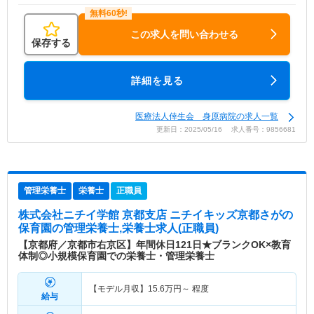
この求人を問い合わせる
保存する
詳細を見る
医療法人倖生会 身原病院の求人一覧
更新日：2025/05/16 求人番号：9856681
管理栄養士
栄養士
正職員
株式会社ニチイ学館 京都支店 ニチイキッズ京都さがの
保育園
の管理栄養士,栄養士求人(正職員)
【京都府／京都市右京区】年間休日121日★ブランクOK×教育
体制◎小規模保育園での栄養士・管理栄養士
【モデル月収】
15.6
万円～
程度
給与