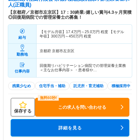
人(正職員)
【京都府／京都市左京区】17：30終業♪嬉しい賞与4.3ヶ月実積
◎回復期病院での管理栄養士の募集！
【モデル月収】
17.4
万円～
25.0
万円
程度 【モデル
年収】
300
万円～
450
万円
程度
給与
京都府 京都市左京区
勤務地
回復期リハビリテーション病院での管理栄養士業務
＜主なお仕事内容＞ ・患者様や…
仕事内容
残業少なめ
住宅手当・補助
託児所・育児補助
積極採用中
この求人を問い合わせる
保存する
詳細を見る