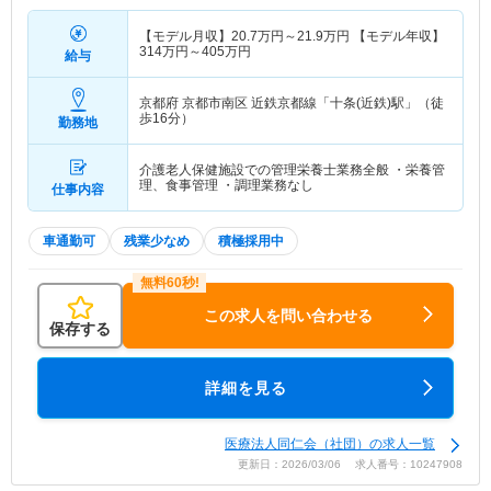
【モデル月収】
20.7
万円～
21.9
万円
【モデル年収】
314
万円～
405
万円
給与
京都府 京都市南区
近鉄京都線「十条(近鉄)駅」（徒
歩16分）
勤務地
介護老人保健施設での管理栄養士業務全般 ・栄養管
理、食事管理 ・調理業務なし
仕事内容
車通勤可
残業少なめ
積極採用中
この求人を問い合わせる
保存する
詳細を見る
医療法人同仁会（社団）の求人一覧
更新日：2026/03/06 求人番号：10247908