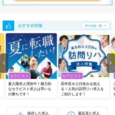
おすすめ特集
求人特集一覧
セラピスト
セラピスト
夏入職求人増加中！魅力的
高年収＆土日休みを狙え
なセラピスト求人は早いも
る！人気の訪問リハ求人を
の勝ちです！
ご紹介します！
保存した求人
最近見た求人