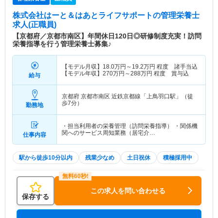
株式会社はーと＆はあとライフサポート
の管理栄養士
求人(正職員)
【京都府／京都市南区】年間休日120日◎研修制度充実！訪問
栄養指導を行う管理栄養士募集♪
【モデル月収】
18.0
万円～
19.2
万円
程度 諸手当込
【モデル年収】
270
万円～
288
万円
程度 賞与込
給与
京都府 京都市南区
近鉄京都線「上鳥羽口駅」（徒
歩7分）
勤務地
・担当利用者の栄養管理（訪問栄養指導） ・関係機
関へのサービス周知業務（居宅介…
仕事内容
駅から徒歩10分以内
残業少なめ
土日祝休
積極採用中
この求人を問い合わせる
保存する