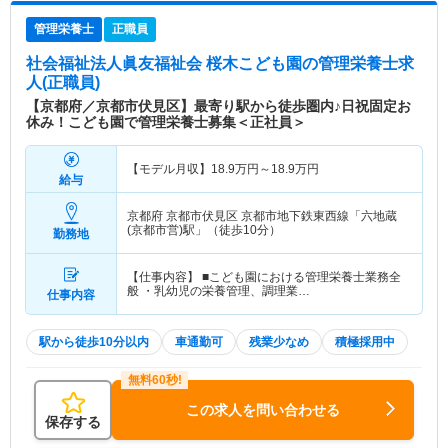
管理栄養士
正職員
社会福祉法人眞友福祉会 桜木こども園
の管理栄養士求
人(正職員)
【京都府／京都市伏見区】最寄り駅から徒歩圏内♪日祝固定お
休み！こども園で管理栄養士募集＜正社員＞
【モデル月収】
18.9
万円～
18.9
万円
給与
京都府 京都市伏見区
京都市地下鉄東西線「六地蔵
(京都市営)駅」（徒歩10分）
勤務地
【仕事内容】 ■こども園における管理栄養士業務全
般 ・乳幼児の栄養管理、調理業…
仕事内容
駅から徒歩10分以内
車通勤可
残業少なめ
積極採用中
この求人を問い合わせる
保存する