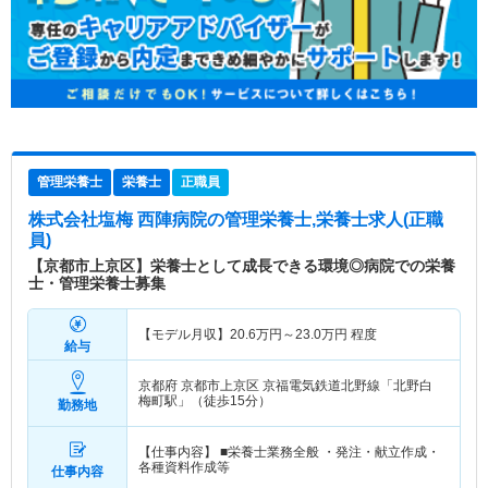
管理栄養士
栄養士
正職員
株式会社塩梅 西陣病院
の管理栄養士,栄養士求人(正職
員)
【京都市上京区】栄養士として成長できる環境◎病院での栄養
士・管理栄養士募集
【モデル月収】
20.6
万円～
23.0
万円
程度
給与
京都府 京都市上京区
京福電気鉄道北野線「北野白
梅町駅」（徒歩15分）
勤務地
【仕事内容】 ■栄養士業務全般 ・発注・献立作成・
各種資料作成等
仕事内容