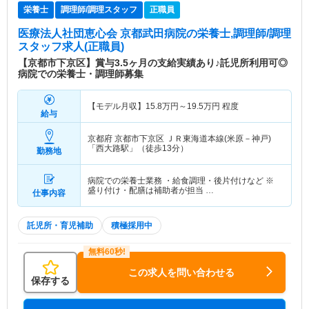
栄養士
調理師/調理スタッフ
正職員
医療法人社団恵心会 京都武田病院
の栄養士,調理師/調理
スタッフ求人(正職員)
【京都市下京区】賞与3.5ヶ月の支給実績あり♪託児所利用可◎
病院での栄養士・調理師募集
【モデル月収】
15.8
万円～
19.5
万円
程度
給与
京都府 京都市下京区
ＪＲ東海道本線(米原－神戸)
「西大路駅」（徒歩13分）
勤務地
病院での栄養士業務 ・給食調理・後片付けなど ※
盛り付け・配膳は補助者が担当 …
仕事内容
託児所・育児補助
積極採用中
この求人を問い合わせる
保存する