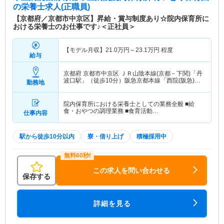
の栄養士求人(正職員)
【京都府／京都市中京区】昇給・賞与制度あり☆院内保育所に
おける栄養士のお仕事です♪＜正社員＞
【モデル月収】
21.0
万円～
23.1
万円
程度
給与
京都府 京都市中京区
ＪＲ山陰本線(京都－下関)「丹
波口駅」（徒歩10分）阪急京都本線「西院(阪急)
勤務地
駅」（徒歩10分）
院内保育所における栄養士としての業務全般 ■給
食・おやつの調理業務 ■食育活動…
仕事内容
駅から徒歩10分以内
寮・借り上げ
積極採用中
この求人を問い合わせる
保存する
詳細を見る