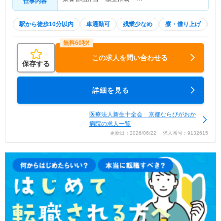
仕事内容
駅から徒歩10分以内
車通勤可
残業少なめ
寮・借り上げ
託
この求人を問い合わせる
保存する
詳細を見る
医療法人新生十全会 京都ならびがおか
病院の求人一覧
更新日：2026/06/22 求人番号：9132615