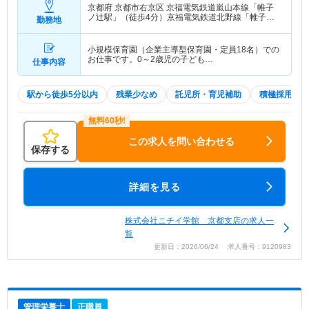
京都府 京都市右京区
京福電気鉄道嵐山本線「帷子
ノ辻駅」（徒歩4分）京福電気鉄道北野線「帷子ノ
勤務地
辻駅」（徒歩4分）
小規模保育園（企業主導型保育園・定員18名）での
お仕事です。0～2歳児の子ども…
仕事内容
駅から徒歩5分以内
残業少なめ
託児所・育児補助
積極採用中
この求人を問い合わせる
保存する
詳細を見る
株式会社ニチイ学館 京都支店の求人一
覧
更新日：2026/06/24 求人番号：9120983
管理栄養士
正職員