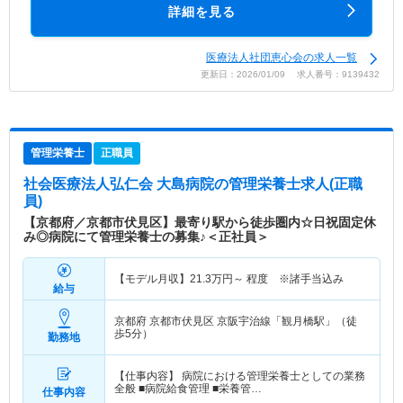
詳細を見る
医療法人社団恵心会の求人一覧
更新日：2026/01/09 求人番号：9139432
管理栄養士
正職員
社会医療法人弘仁会 大島病院
の管理栄養士求人(正職
員)
【京都府／京都市伏見区】最寄り駅から徒歩圏内☆日祝固定休
み◎病院にて管理栄養士の募集♪＜正社員＞
【モデル月収】
21.3
万円～
程度 ※諸手当込み
給与
京都府 京都市伏見区
京阪宇治線「観月橋駅」（徒
歩5分）
勤務地
【仕事内容】 病院における管理栄養士としての業務
全般 ■病院給食管理 ■栄養管…
仕事内容