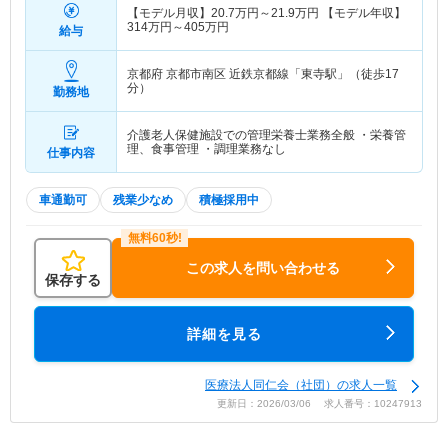
【モデル月収】
20.7
万円～
21.9
万円
【モデル年収】
314
万円～
405
万円
給与
京都府 京都市南区
近鉄京都線「東寺駅」（徒歩17
分）
勤務地
介護老人保健施設での管理栄養士業務全般 ・栄養管
理、食事管理 ・調理業務なし
仕事内容
車通勤可
残業少なめ
積極採用中
この求人を問い合わせる
保存する
詳細を見る
医療法人同仁会（社団）の求人一覧
更新日：2026/03/06 求人番号：10247913