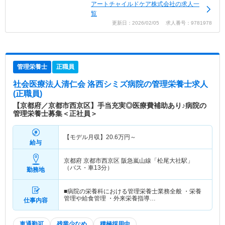
アートチャイルドケア株式会社の求人一
覧
更新日：2026/02/05 求人番号：9781978
管理栄養士
正職員
社会医療法人清仁会 洛西シミズ病院
の管理栄養士求人
(正職員)
【京都府／京都市西京区】手当充実◎医療費補助あり♪病院の
管理栄養士募集＜正社員＞
【モデル月収】
20.6
万円～
給与
京都府 京都市西京区
阪急嵐山線「松尾大社駅」
（バス・車13分）
勤務地
■病院の栄養科における管理栄養士業務全般 ・栄養
管理や給食管理 ・外来栄養指導…
仕事内容
車通勤可
残業少なめ
積極採用中