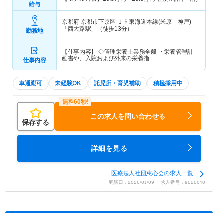
給与
京都府 京都市下京区
ＪＲ東海道本線(米原－神戸)
「西大路駅」（徒歩13分）
勤務地
【仕事内容】 ◇管理栄養士業務全般 ・栄養管理計
画書や、入院および外来の栄養指…
仕事内容
車通勤可
未経験OK
託児所・育児補助
積極採用中
この求人を問い合わせる
保存する
詳細を見る
医療法人社団恵心会の求人一覧
更新日：2026/01/09 求人番号：9828040