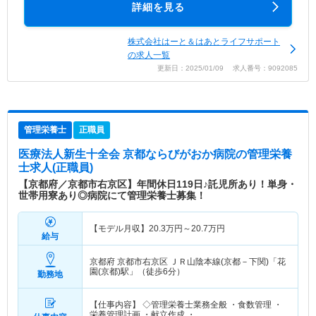
詳細を見る
株式会社はーと＆はあとライフサポート
の求人一覧
更新日：2025/01/09 求人番号：9092085
管理栄養士
正職員
医療法人新生十全会 京都ならびがおか病院
の管理栄養
士求人(正職員)
【京都府／京都市右京区】年間休日119日♪託児所あり！単身・
世帯用寮あり◎病院にて管理栄養士募集！
【モデル月収】
20.3
万円～
20.7
万円
給与
京都府 京都市右京区
ＪＲ山陰本線(京都－下関)「花
園(京都)駅」（徒歩6分）
勤務地
【仕事内容】 ◇管理栄養士業務全般 ・食数管理 ・
栄養管理計画 ・献立作成 ・…