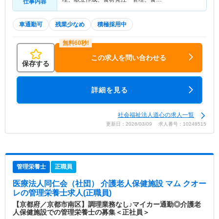
仕事内容
車通勤可
残業少なめ
積極採用中
この求人を問い合わせる
保存する
詳細を見る
社会福祉法人道心の求人一覧
更新日：2026/03/09 求人番号：10248515
管理栄養士
正職員
医療法人同仁会（社団） 介護老人保健施設 マム クオー
レ
の管理栄養士求人(正職員)
【京都府／京都市南区】調理業務なし♪マイカー通勤◎介護老
人保健施設での管理栄養士の募集＜正社員＞