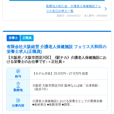
医療法人松仁会 介護老人保健施設フェ
リス生江の求人一覧
更新日：2026/05/12 求人番号：9006464
栄養士
正職員
有限会社大阪経営 介護老人保健施設 フェリス大和田
の
栄養士求人(正職員)
【大阪府／大阪市西淀川区】《駅チカ》介護老人保健施設にお
ける栄養士のお仕事です♪＜正社員＞
【モデル月収】
25.0
万円～
27.0
万円
程度
給与
大阪府 大阪市西淀川区
阪神なんば線「出来島駅」
（徒歩7分）
勤務地
介護老人保健施設における栄養士としての業務全般
■食材発注 ■食数管理 ■調理…
仕事内容