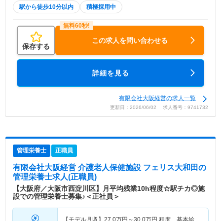
駅から徒歩10分以内
積極採用中
この求人を問い合わせる
保存する
詳細を見る
有限会社大阪経営の求人一覧
更新日：2026/06/02 求人番号：9741732
管理栄養士
正職員
有限会社大阪経営 介護老人保健施設 フェリス大和田
の
管理栄養士求人(正職員)
【大阪府／大阪市西淀川区】月平均残業10h程度☆駅チカ◎施
設での管理栄養士募集♪＜正社員＞
【モデル月収】
27.0
万円～
30.0
万円
程度、基本給