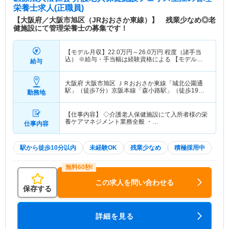
栄養士求人(正職員)
【大阪府／大阪市旭区（JRおおさか東線）】 残業少なめ◎老
健施設にて管理栄養士の募集です！
【モデル月収】
22.0
万円～
26.0
万円
程度（諸手当
込） ※給与・手当幅は経験資格による 【モデル年
給与
収】
264
万円～
312
万円
程度（賞与別）
大阪府 大阪市旭区
ＪＲおおさか東線「城北公園通
駅」（徒歩7分）京阪本線「森小路駅」（徒歩19
勤務地
分） 他
【仕事内容】 ◇介護老人保健施設にて入所者様の栄
養ケアマネジメント業務全般 ・…
仕事内容
駅から徒歩10分以内
未経験OK
残業少なめ
積極採用中
この求人を問い合わせる
保存する
詳細を見る