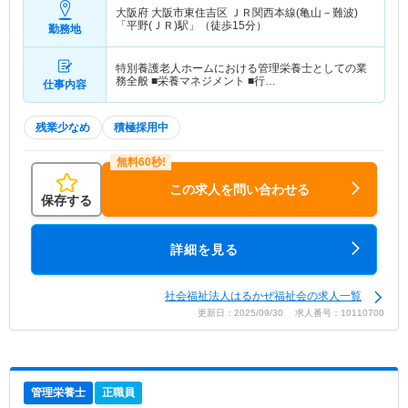
大阪府 大阪市東住吉区
ＪＲ関西本線(亀山－難波)
「平野(ＪＲ)駅」（徒歩15分）
勤務地
特別養護老人ホームにおける管理栄養士としての業
務全般 ■栄養マネジメント ■行…
仕事内容
残業少なめ
積極採用中
この求人を問い合わせる
保存する
詳細を見る
社会福祉法人はるかぜ福祉会の求人一覧
更新日：2025/09/30 求人番号：10110700
管理栄養士
正職員