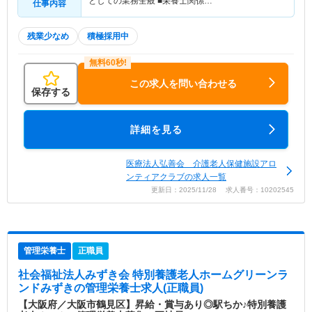
としての業務全般 ■栄養士関係…
仕事内容
残業少なめ
積極採用中
この求人を問い合わせる
保存する
詳細を見る
医療法人弘善会 介護老人保健施設アロ
ンティアクラブの求人一覧
更新日：2025/11/28 求人番号：10202545
管理栄養士
正職員
社会福祉法人みずき会 特別養護老人ホームグリーンラ
ンドみずき
の管理栄養士求人(正職員)
【大阪府／大阪市鶴見区】昇給・賞与あり◎駅ちか♪特別養護