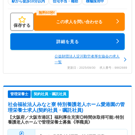
駅から徒歩10分以内
住宅手当・補助
積極採用中
この求人を問い合わせる
保存する
詳細を見る
公益財団法人淀川勤労者厚生協会の求人
一覧
更新日：2025/09/30 求人番号：9862689
管理栄養士
契約社員・嘱託社員
社会福祉法人みなと寮 特別養護老人ホーム愛港園
の管
理栄養士求人(契約社員・嘱託社員)
【大阪府／大阪市港区】福利厚生充実◎時間休取得可能♪特別
養護老人ホームで管理栄養士募集《準職員》