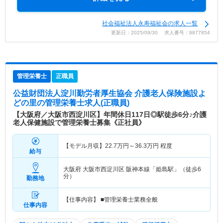
社会福祉法人永寿福祉会の求人一覧
更新日：2025/09/30 求人番号：9877854
管理栄養士
正職員
公益財団法人淀川勤労者厚生協会 介護老人保険施設よ
どの里
の管理栄養士求人(正職員)
【大阪府／大阪市西淀川区】年間休日117日◎駅徒歩6分♪介護
老人保健施設で管理栄養士募集《正社員》
【モデル月収】
22.7
万円～
36.3
万円
程度
給与
大阪府 大阪市西淀川区
阪神本線「姫島駅」（徒歩6
分）
勤務地
【仕事内容】 ■管理栄養士業務全般
仕事内容