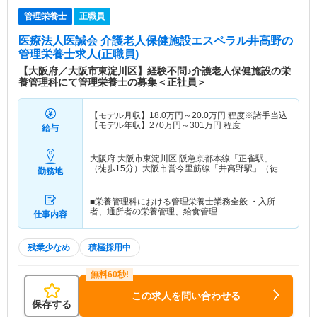
管理栄養士
正職員
医療法人医誠会 介護老人保健施設エスペラル井高野
の
管理栄養士求人(正職員)
【大阪府／大阪市東淀川区】経験不問♪介護老人保健施設の栄
養管理科にて管理栄養士の募集＜正社員＞
【モデル月収】
18.0
万円～
20.0
万円
程度※諸手当込
【モデル年収】
270
万円～
301
万円
程度
給与
大阪府 大阪市東淀川区
阪急京都本線「正雀駅」
（徒歩15分）大阪市営今里筋線「井高野駅」（徒歩
勤務地
15分）
■栄養管理科における管理栄養士業務全般 ・入所
者、通所者の栄養管理、給食管理 …
仕事内容
残業少なめ
積極採用中
この求人を問い合わせる
保存する