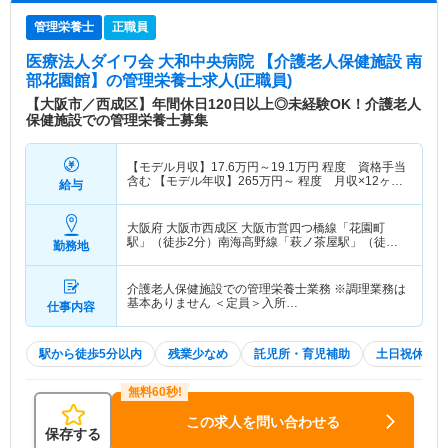
管理栄養士
正職員
医療法人ダイワ会 大和中央病院 【介護老人保健施設 南
部花園館】
の管理栄養士求人(正職員)
【大阪市／西成区】年間休日120日以上◎未経験OK！介護老人
保健施設での管理栄養士募集
【モデル月収】
17.6
万円～
19.1
万円
程度 資格手当
含む 【モデル年収】
265
万円～
程度 月収×12ヶ月
給与
＋賞与3.3ヶ月想定
大阪府 大阪市西成区
大阪市営四つ橋線「花園町
駅」（徒歩2分）南海高野線「萩ノ茶屋駅」（徒歩8
勤務地
分）
介護老人保健施設での管理栄養士業務 ※調理業務は
基本ありません ＜定員＞入所…
仕事内容
駅から徒歩5分以内
残業少なめ
託児所・育児補助
土日祝休
この求人を問い合わせる
保存する