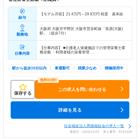
【モデル月収】
21.4
万円～
29.9
万円
程度 基本給
給与
大阪府 大阪市平野区
大阪市営谷町線「長原(大阪)
駅」（徒歩7分）
勤務地
【仕事内容】 ■介護老人保健施設での管理栄養士業
務全般 ・利用者様の栄養管理 …
仕事内容
駅から徒歩10分以内
車通勤可
残業少なめ
積極採用中
この求人を問い合わせる
保存する
詳細を見る
社会福祉法人恩徳福祉会の求人一覧
更新日：2025/12/23 求人番号：9741329