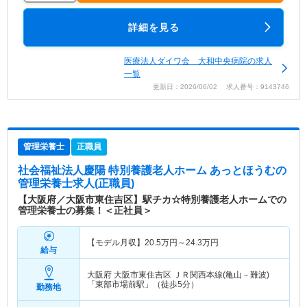
詳細を見る
医療法人ダイワ会 大和中央病院の求人
一覧
更新日：2026/06/02 求人番号：9143746
管理栄養士
正職員
社会福祉法人慶陽 特別養護老人ホーム あっとほうむ
の
管理栄養士求人(正職員)
【大阪府／大阪市東住吉区】駅チカ☆特別養護老人ホームでの
管理栄養士の募集！＜正社員＞
【モデル月収】
20.5
万円～
24.3
万円
給与
大阪府 大阪市東住吉区
ＪＲ関西本線(亀山－難波)
「東部市場前駅」（徒歩5分）
勤務地