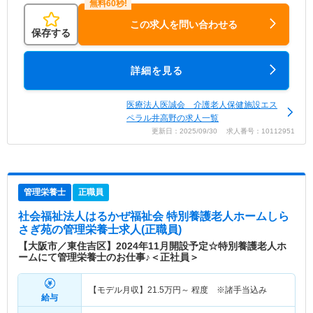
この求人を問い合わせる
保存する
詳細を見る
医療法人医誠会 介護老人保健施設エス
ペラル井高野の求人一覧
更新日：2025/09/30 求人番号：10112951
管理栄養士
正職員
社会福祉法人はるかぜ福祉会 特別養護老人ホームしら
さぎ苑
の管理栄養士求人(正職員)
【大阪市／東住吉区】2024年11月開設予定☆特別養護老人ホ
ームにて管理栄養士のお仕事♪＜正社員＞
【モデル月収】
21.5
万円～
程度 ※諸手当込み
給与