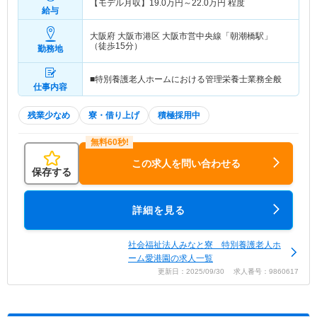
【モデル月収】
19.0
万円～
22.0
万円
程度
給与
大阪府 大阪市港区
大阪市営中央線「朝潮橋駅」
（徒歩15分）
勤務地
■特別養護老人ホームにおける管理栄養士業務全般
仕事内容
残業少なめ
寮・借り上げ
積極採用中
この求人を問い合わせる
保存する
詳細を見る
社会福祉法人みなと寮 特別養護老人ホ
ーム愛港園の求人一覧
更新日：2025/09/30 求人番号：9860617