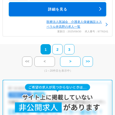
詳細を見る
医療法人医誠会 介護老人保健施設エス
ペラル井高野の求人一覧
更新日：2025/09/30 求人番号：9776241
1
2
3
<<
<
>
>>
（1～20件目を表示中）