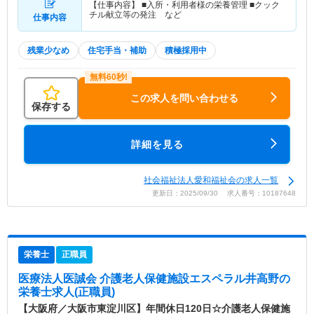
【仕事内容】 ■入所・利用者様の栄養管理 ■クック
チル献立等の発注 など
仕事内容
残業少なめ
住宅手当・補助
積極採用中
この求人を問い合わせる
保存する
詳細を見る
社会福祉法人愛和福祉会の求人一覧
更新日：2025/09/30 求人番号：10187648
栄養士
正職員
医療法人医誠会 介護老人保健施設エスペラル井高野
の
栄養士求人(正職員)
【大阪府／大阪市東淀川区】年間休日120日☆介護老人保健施