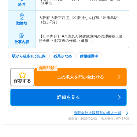
+諸手当
給与
大阪府 大阪市西淀川区
阪神なんば線「出来島駅」
（徒歩7分）
勤務地
【仕事内容】 ■介護老人保健施設内の管理栄養士業
務全般 ・献立表の作成 ・健康…
仕事内容
駅から徒歩10分以内
残業少なめ
積極採用中
この求人を問い合わせる
保存する
詳細を見る
有限会社大阪経営の求人一覧
更新日：2026/06/02 求人番号：9741708