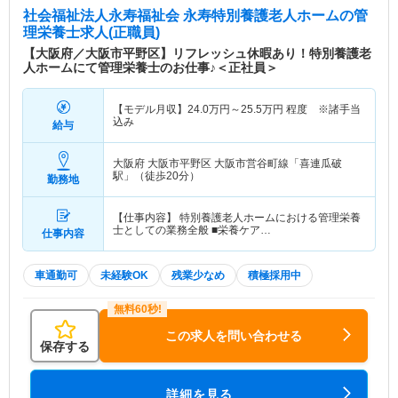
社会福祉法人永寿福祉会 永寿特別養護老人ホーム
の管
理栄養士求人(正職員)
【大阪府／大阪市平野区】リフレッシュ休暇あり！特別養護老
人ホームにて管理栄養士のお仕事♪＜正社員＞
【モデル月収】
24.0
万円～
25.5
万円
程度 ※諸手当
込み
給与
大阪府 大阪市平野区
大阪市営谷町線「喜連瓜破
駅」（徒歩20分）
勤務地
【仕事内容】 特別養護老人ホームにおける管理栄養
士としての業務全般 ■栄養ケア…
仕事内容
車通勤可
未経験OK
残業少なめ
積極採用中
この求人を問い合わせる
保存する
詳細を見る