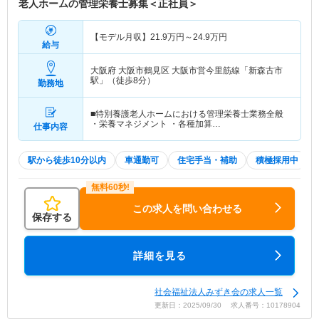
老人ホームの管理栄養士募集＜正社員＞
【モデル月収】
21.9
万円～
24.9
万円
給与
大阪府 大阪市鶴見区
大阪市営今里筋線「新森古市
駅」（徒歩8分）
勤務地
■特別養護老人ホームにおける管理栄養士業務全般
・栄養マネジメント ・各種加算…
仕事内容
駅から徒歩10分以内
車通勤可
住宅手当・補助
積極採用中
この求人を問い合わせる
保存する
詳細を見る
社会福祉法人みずき会の求人一覧
更新日：2025/09/30 求人番号：10178904