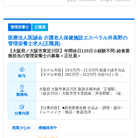
更新日：2025/09/30 求人番号：10112953
管理栄養士
正職員
医療法人医誠会 介護老人保健施設エスペラル井高野
の
管理栄養士求人(正職員)
【大阪府／大阪市東淀川区】年間休日120日☆経験不問♪給食業
務担当の管理栄養士の募集＜正社員＞
【モデル月収】
19.0
万円～
21.0
万円
程度※諸手当込
【モデル年収】
282
万円～
313
万円
月給×12ヶ月＋
給与
賞与3.4ヶ月想定
大阪府 大阪市東淀川区
阪急京都本線「正雀駅」
（徒歩15分）大阪市営今里筋線「井高野駅」（徒歩
勤務地
15分）
【仕事内容】 ■厨房業務全般 仕込み・調理・盛付・
トレーメイク・検品・食器洗浄…
仕事内容
残業少なめ
積極採用中