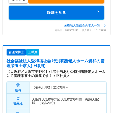
詳細を見る
医療法人愛信会の求人一覧
更新日：2025/09/30 求人番号：10189757
管理栄養士
正職員
社会福祉法人愛和福祉会 特別養護老人ホーム愛和
の管
理栄養士求人(正職員)
【大阪府／大阪市平野区】住宅手当あり◎特別養護老人ホーム
にて管理栄養士の募集です！＜正社員＞
【モデル月収】
22.0
万円～
給与
大阪府 大阪市平野区
大阪市営谷町線「長原(大阪)
駅」（徒歩20分）
勤務地