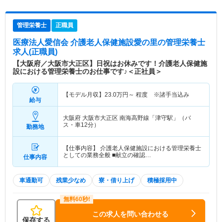
管理栄養士
正職員
医療法人愛信会 介護老人保健施設愛の里
の管理栄養士
求人(正職員)
【大阪府／大阪市大正区】日祝はお休みです！介護老人保健施
設における管理栄養士のお仕事です♪＜正社員＞
【モデル月収】
23.0
万円～
程度 ※諸手当込み
給与
大阪府 大阪市大正区
南海高野線「津守駅」（バ
ス・車12分）
勤務地
【仕事内容】 介護老人保健施設における管理栄養士
としての業務全般 ■献立の確認…
仕事内容
車通勤可
残業少なめ
寮・借り上げ
積極採用中
この求人を問い合わせる
保存する