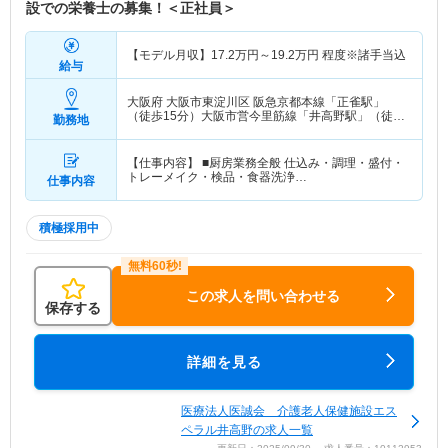
設での栄養士の募集！＜正社員＞
【モデル月収】
17.2
万円～
19.2
万円
程度※諸手当込
給与
大阪府 大阪市東淀川区
阪急京都本線「正雀駅」
（徒歩15分）大阪市営今里筋線「井高野駅」（徒歩
勤務地
15分）
【仕事内容】 ■厨房業務全般 仕込み・調理・盛付・
トレーメイク・検品・食器洗浄…
仕事内容
積極採用中
この求人を問い合わせる
保存する
詳細を見る
医療法人医誠会 介護老人保健施設エス
ペラル井高野の求人一覧