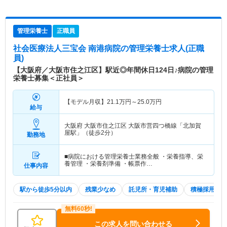
管理栄養士
正職員
社会医療法人三宝会 南港病院
の管理栄養士求人(正職
員)
【大阪府／大阪市住之江区】駅近◎年間休日124日♪病院の管理
栄養士募集＜正社員＞
【モデル月収】
21.1
万円～
25.0
万円
給与
大阪府 大阪市住之江区
大阪市営四つ橋線「北加賀
屋駅」（徒歩2分）
勤務地
■病院における管理栄養士業務全般 ・栄養指導、栄
養管理 ・栄養剤準備 ・帳票作…
仕事内容
駅から徒歩5分以内
残業少なめ
託児所・育児補助
積極採用中
この求人を問い合わせる