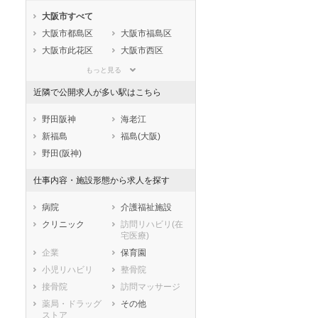
石川県
福井県
岐阜県
大阪市すべて
静岡県
愛知県
三重県
大阪市都島区
大阪市福島区
滋賀県
京都府
大阪府
大阪市此花区
大阪市西区
兵庫県
奈良県
和歌山県
大阪市港区
大阪市大正区
鳥取県
島根県
岡山県
もっと見る
大阪市天王寺区
大阪市浪速区
広島県
山口県
徳島県
近隣で公開求人が多い駅はこちら
大阪市西淀川区
大阪市東淀川区
香川県
愛媛県
高知県
大阪市東成区
大阪市生野区
野田阪神
海老江
福岡県
佐賀県
長崎県
大阪市旭区
大阪市城東区
新福島
福島(大阪)
熊本県
大分県
宮崎県
大阪市阿倍野区
大阪市住吉区
野田(阪神)
鹿児島県
沖縄県
大阪市東住吉区
大阪市西成区
仕事内容・施設形態から求人を探す
大阪市淀川区
大阪市鶴見区
大阪市住之江区
大阪市平野区
病院
介護福祉施設
大阪市北区
大阪市中央区
クリニック
訪問リハビリ(在
宅医療)
堺市すべて
企業
保育園
堺市堺区
堺市中区
小児リハビリ
整骨院
堺市東区
堺市西区
接骨院
訪問マッサージ
堺市南区
堺市北区
薬局・ドラッグ
その他
堺市美原区
ストア