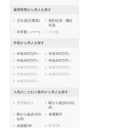
市部
岸和田市
豊中市
雇用形態から求人を探す
池田市
吹田市
正社員(正職員)
契約社員・嘱託
泉大津市
高槻市
社員
貝塚市
守口市
非常勤・パート
その他
枚方市
茨木市
年収から求人を探す
八尾市
泉佐野市
富田林市
寝屋川市
年収300万円～
年収350万円～
河内長野市
松原市
年収400万円～
年収450万円～
大東市
和泉市
年収500万円～
年収550万円～
箕面市
柏原市
年収600万円～
年収650万円～
羽曳野市
門真市
年収700万円～
摂津市
高石市
藤井寺市
東大阪市
人気のこだわり条件から求人を探す
泉南市
四條畷市
管理職求人
駅から徒歩5分以
交野市
大阪狭山市
内
阪南市
三島郡島本町
駅から徒歩10分
車通勤可
豊能郡豊能町
豊能郡能勢町
以内
泉北郡忠岡町
泉南郡熊取町
未経験OK
新卒OK