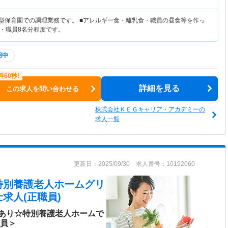
導型保育園での調理業務です。 ■アレルギー食・離乳食・職員の昼食等を作っ
名・職員8名分程度です。
用中
詳細を見る
この求人を問い合わせる
株式会社ＫＥＧキャリア・アカデミーの
求人一覧
更新日：2025/09/30 求人番号：10192060
特別養護老人ホームグリ
求人(正職員)
あり☆特別養護老人ホームで
社員＞