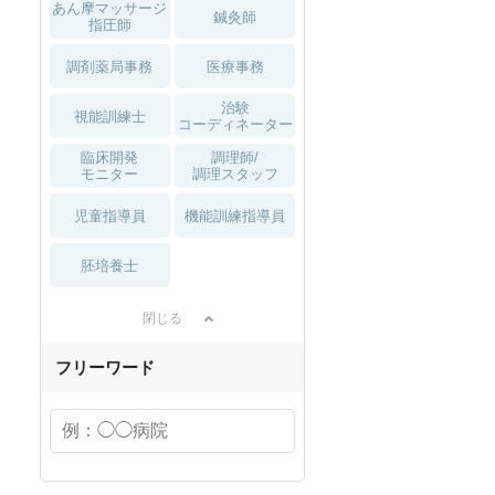
あん摩マッサージ
鍼灸師
指圧師
調剤薬局事務
医療事務
治験
視能訓練士
コーディネーター
臨床開発
調理師/
モニター
調理スタッフ
児童指導員
機能訓練指導員
胚培養士
閉じる
フリーワード