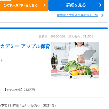
詳細を見る
この求人を問い合わせる
医療法人大阪健昌会の求人一覧
更新日：2026/06/02 求人番号：711501
カデミー アップル保育
可）
～
【モデル年収】
232
万円～
阪市営千日前線「玉川(大阪)駅」（徒歩3分）