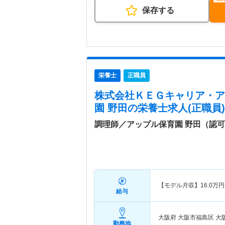
保存する
栄養士
正職員
株式会社ＫＥＧキャリア・ア
園 野田
の栄養士求人(正職員)
調理師／アップル保育園 野田（認
【モデル月収】
16.0
万円
給与
大阪府 大阪市福島区
大
勤務地