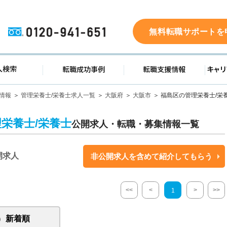
0120-941-651
無料転職サポートを
ド
求人検索
転職成功事例
転職支
情報
管理栄養士/栄養士求人一覧
大阪府
大阪市
福島区の管理栄養士/栄
理栄養士/栄養士
公開求人・転職・募集情報一覧
開求人
非公開求人を含めて紹介してもらう
<<
<
>
>>
1
新着順