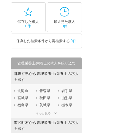
保存した求人
最近見た求人
0件
0件
保存した検索条件から再検索する
0件
管理栄養士/栄養士の求人を絞り込む
都道府県から管理栄養士/栄養士の求人
を探す
北海道
青森県
岩手県
宮城県
秋田県
山形県
福島県
茨城県
栃木県
群馬県
埼玉県
千葉県
もっと見る
東京都
神奈川県
新潟県
市区町村から管理栄養士/栄養士の求人
山梨県
長野県
富山県
を探す