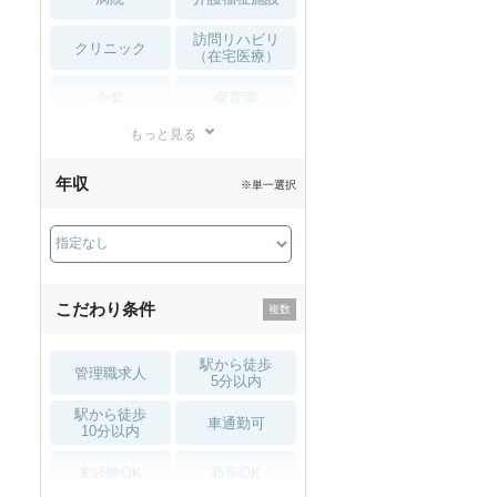
訪問リハビリ
クリニック
（在宅医療）
企業
保育園
もっと見る
小児リハビリ
整骨院
年収
※単一選択
接骨院
訪問マッサージ
薬局・
その他
ドラッグストア
こだわり条件
駅から徒歩
管理職求人
5分以内
駅から徒歩
車通勤可
10分以内
未経験OK
新卒OK