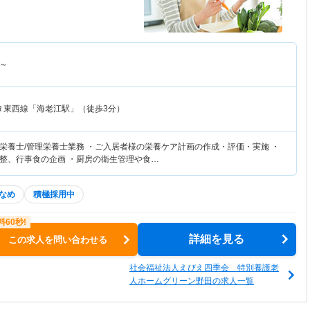
～
Ｒ東西線「海老江駅」（徒歩3分）
栄養士/管理栄養士業務 ・ご入居者様の栄養ケア計画の作成・評価・実施 ・
整、行事食の企画 ・厨房の衛生管理や食…
なめ
積極採用中
詳細を見る
この求人を問い合わせる
社会福祉法人えびえ四季会 特別養護老
人ホームグリーン野田の求人一覧