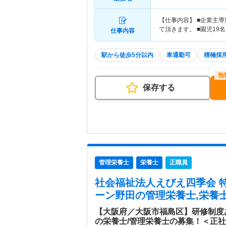
【仕事内容】 ■企業主
て頂きます。 ■園児19
仕事内容
駅から徒歩5分以内
車通勤可
積極採
保存する
管理栄養士
栄養士
正職員
社会福祉法人えびえ四季会 
ーン野田
の管理栄養士,栄養士
【大阪府／大阪市福島区】研修制度
の栄養士/管理栄養士の募集！＜正