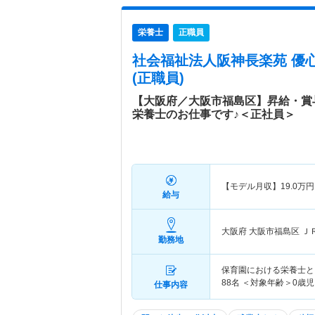
栄養士
正職員
社会福祉法人阪神長楽苑 優
(正職員)
【大阪府／大阪市福島区】昇給・賞
栄養士のお仕事です♪＜正社員＞
【モデル月収】
19.0
万円
給与
大阪府 大阪市福島区
Ｊ
勤務地
保育園における栄養士とし
88名 ＜対象年齢＞0歳
仕事内容