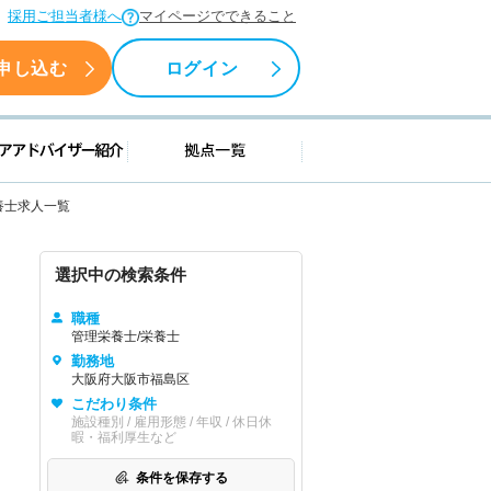
採用ご担当者様へ
マイページでできること
申し込む
ログイン
援情報
キャリアアドバイザー紹介
拠点一覧
養士求人一覧
選択中の検索条件
職種
管理栄養士/栄養士
勤務地
大阪府大阪市福島区
こだわり条件
施設種別 / 雇用形態 / 年収 / 休日休
暇・福利厚生など
条件を保存する