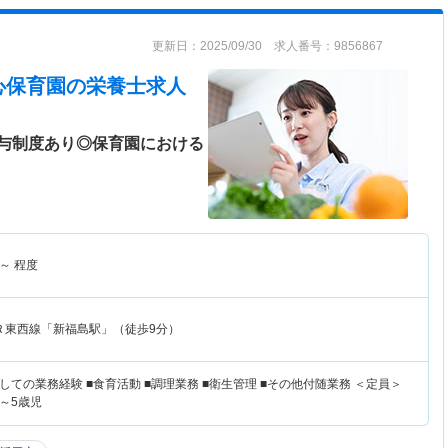
更新日：2025/09/30 求人番号：9856867
心保育園
の栄養士求人
与制度あり◎保育園における
～
程度
Ｒ東西線「新福島駅」（徒歩9分）
ての業務経験 ■食育活動 ■調理業務 ■衛生管理 ■その他付随業務 ＜定員＞
児～5歳児