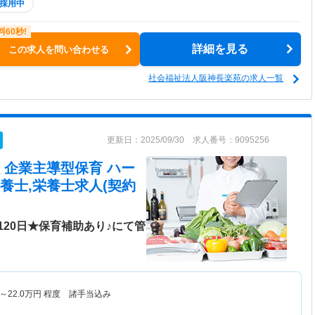
採用中
詳細を見る
この求人を問い合わせる
社会福祉法人阪神長楽苑の求人一覧
更新日：2025/09/30 求人番号：9095256
 企業主導型保育 ハー
養士,栄養士求人(契約
20日★保育補助あり♪にて管
～
22.0
万円
程度 諸手当込み