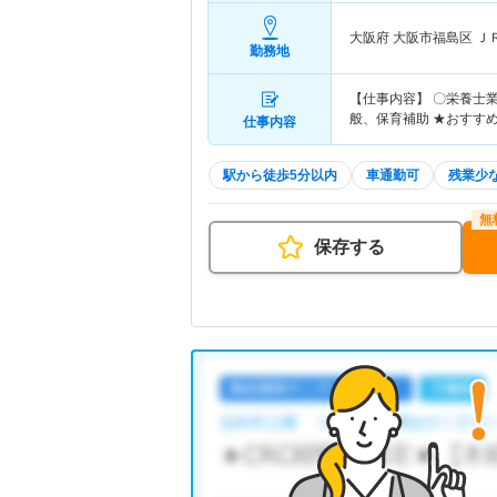
大阪府 大阪市福島区
Ｊ
勤務地
【仕事内容】 〇栄養士
般、保育補助 ★おすす
仕事内容
駅から徒歩5分以内
車通勤可
残業少
保存する