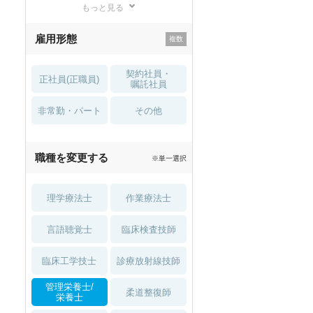
もっと見る
残業少なめ
寮・借り上げ
雇用形態
託児所・
住宅手当・補助
育児補助
契約社員・
正社員(正職員)
土日祝休
無資格 OK
嘱託社員
非常勤・パート
積極採用中
WEB面接OK
その他
2027年4月入職可
夏～秋入職可
職種を変更する
※単一選択
1月入職可
理学療法士
作業療法士
言語聴覚士
臨床検査技師
臨床工学技士
診療放射線技師
管理栄養士/
柔道整復師
栄養士