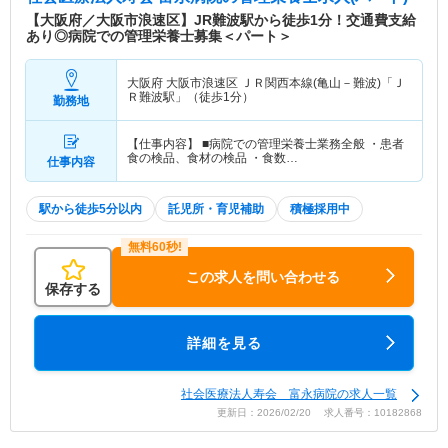
【大阪府／大阪市浪速区】JR難波駅から徒歩1分！交通費支給
あり◎病院での管理栄養士募集＜パート＞
大阪府 大阪市浪速区
ＪＲ関西本線(亀山－難波)「Ｊ
Ｒ難波駅」（徒歩1分）
勤務地
【仕事内容】 ■病院での管理栄養士業務全般 ・患者
食の検品、食材の検品 ・食数…
仕事内容
駅から徒歩5分以内
託児所・育児補助
積極採用中
この求人を問い合わせる
保存する
詳細を見る
社会医療法人寿会 富永病院の求人一覧
更新日：2026/02/20 求人番号：10182868