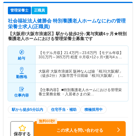
管理栄養士
正職員
社会福祉法人健勝会 特別養護老人ホームなにわ
の管理
栄養士求人(正職員)
【大阪府/大阪市浪速区】駅から徒歩2分♪賞与実績4ヶ月★特別
養護老人ホームにおける管理栄養士募集です
【モデル月収】
21.4
万円～
23.6
万円
【モデル年収】
331
万円～
365
万円
程度 ※月収×12ヶ月+賞与4ヵ月
給与
分
大阪府 大阪市浪速区
阪神なんば線「桜川(大阪)駅」
（徒歩2分）大阪市営千日前線「桜川(大阪)駅」（徒
勤務地
歩2分）
【仕事内容】 ■特別養護老人ホームにおける管理栄
養士業務全般 ・入居者さまの栄…
仕事内容
駅から徒歩5分以内
住宅手当・補助
積極採用中
この求人を問い合わせる
保存する