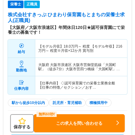
栄養士
正職員
株式会社すきっぷ ひまわり保育園もとまち
の栄養士求
人(正職員)
【大阪府／大阪市浪速区】年間休日120日★認可保育園にて栄
養士の募集です！
【モデル月収】
18.0
万円～
程度 【モデル年収】
216
万円～
程度※月収×12か月 賞与別
給与
大阪府 大阪市浪速区
大阪市営御堂筋線「大国町
駅」（徒歩7分）大阪市営四つ橋線「大国町駅」
勤務地
（徒歩7分）
【仕事内容】 ◇認可保育園での栄養士業務全般
【仕事の特徴／セクション／おす…
仕事内容
駅から徒歩10分以内
託児所・育児補助
積極採用中
この求人を問い合わせる
保存する