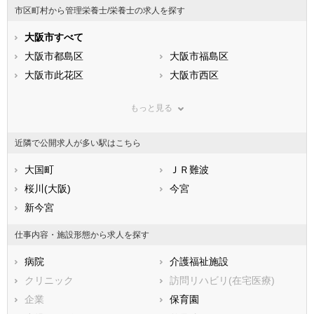
市区町村から管理栄養士/栄養士の求人を探す
石川県
福井県
岐阜県
静岡県
大阪市すべて
愛知県
三重県
滋賀県
大阪市都島区
京都府
大阪市福島区
大阪府
兵庫県
大阪市此花区
奈良県
大阪市西区
和歌山県
鳥取県
大阪市港区
島根県
大阪市大正区
岡山県
もっと見る
広島県
大阪市天王寺区
山口県
大阪市浪速区
徳島県
香川県
大阪市西淀川区
愛媛県
大阪市東淀川区
高知県
近隣で公開求人が多い駅はこちら
福岡県
大阪市東成区
佐賀県
大阪市生野区
長崎県
熊本県
大阪市旭区
大国町
大分県
大阪市城東区
ＪＲ難波
宮崎県
鹿児島県
大阪市阿倍野区
桜川(大阪)
沖縄県
大阪市住吉区
今宮
大阪市東住吉区
新今宮
大阪市西成区
大阪市淀川区
大阪市鶴見区
仕事内容・施設形態から求人を探す
大阪市住之江区
大阪市平野区
病院
介護福祉施設
大阪市北区
大阪市中央区
クリニック
訪問リハビリ(在宅医療)
堺市すべて
企業
保育園
堺市堺区
堺市中区