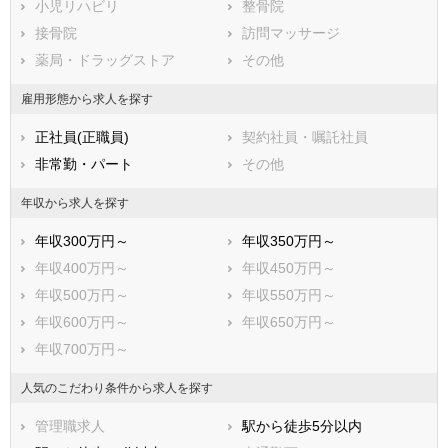
小児リハビリ
整骨院
堺市東区
堺市西区
接骨院
訪問マッサージ
堺市南区
堺市北区
薬局・ドラッグストア
その他
堺市美原区
市部
雇用形態から求人を探す
岸和田市
豊中市
正社員(正職員)
契約社員・嘱託社員
池田市
吹田市
非常勤・パート
その他
泉大津市
高槻市
貝塚市
守口市
年収から求人を探す
枚方市
茨木市
年収300万円～
年収350万円～
八尾市
泉佐野市
年収400万円～
年収450万円～
富田林市
寝屋川市
年収500万円～
年収550万円～
河内長野市
松原市
年収600万円～
年収650万円～
大東市
和泉市
年収700万円～
箕面市
柏原市
羽曳野市
門真市
人気のこだわり条件から求人を探す
摂津市
高石市
管理職求人
駅から徒歩5分以内
藤井寺市
東大阪市