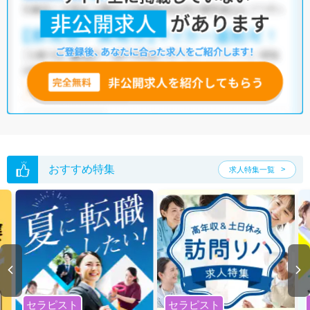
す。
・
積極採用中
・
残業少なめ
・
住宅手当・補助あり
・
正社員(正職員)
・
病院
・
介護福祉施設
・
保育園
他の条件でも人気の求人がございますので、「こだわり条件」から検索
いただくか、お気軽にお問い合わせください。
全国の管理栄養士/栄養士求人
から検索いただくことも可能です。
無料転職支援サービス
にお申し込みいただくと、ご希望条件をヒアリン
グした上で求人をご提案いたします。
ご希望条件がまだ定まっていない方は
人気の希望条件をピックアップし
た求人特集
をぜひご活用ください。
転職支援の他、情報収集や募集状況の確認も、お気軽にご相談くださ
おすすめ特集
求人特集一覧
い。
セラピスト
セラピスト