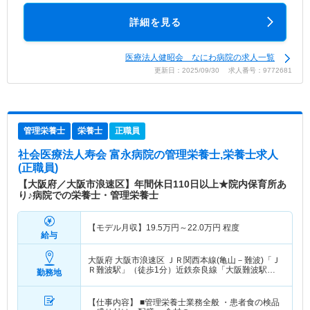
詳細を見る
医療法人健昭会 なにわ病院の求人一覧
更新日：2025/09/30 求人番号：9772681
管理栄養士
栄養士
正職員
社会医療法人寿会 富永病院
の管理栄養士,栄養士求人
(正職員)
【大阪府／大阪市浪速区】年間休日110日以上★院内保育所あ
り♪病院での栄養士・管理栄養士
【モデル月収】
19.5
万円～
22.0
万円
程度
給与
大阪府 大阪市浪速区
ＪＲ関西本線(亀山－難波)「Ｊ
Ｒ難波駅」（徒歩1分）近鉄奈良線「大阪難波駅」
勤務地
（徒歩5分） 他
【仕事内容】 ■管理栄養士業務全般 ・患者食の検品