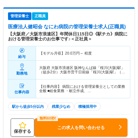
管理栄養士
正職員
医療法人健昭会 なにわ病院
の管理栄養士求人(正職員)
【大阪府／大阪市浪速区】年間休日115日◎《駅チカ》病院に
おける管理栄養士のお仕事です♪＜正社員＞
【モデル月収】
20.0
万円～
程度
給与
大阪府 大阪市浪速区
阪神なんば線「桜川(大阪)駅」
（徒歩2分）大阪市営千日前線「桜川(大阪)駅」（徒
勤務地
歩2分） 他
【仕事内容】 病院における管理栄養士としての業務
全般 ■給食業務 ・献立作成、…
仕事内容
駅から徒歩5分以内
残業少なめ
積極採用中
この求人を問い合わせる
保存する