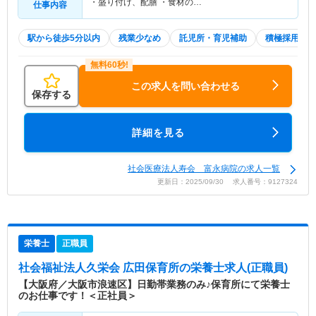
・盛り付け、配膳 ・食材の…
仕事内容
駅から徒歩5分以内
残業少なめ
託児所・育児補助
積極採用中
この求人を問い合わせる
保存する
詳細を見る
社会医療法人寿会 富永病院の求人一覧
更新日：2025/09/30 求人番号：9127324
栄養士
正職員
社会福祉法人久栄会 広田保育所
の栄養士求人(正職員)
【大阪府／大阪市浪速区】日勤帯業務のみ♪保育所にて栄養士
のお仕事です！＜正社員＞