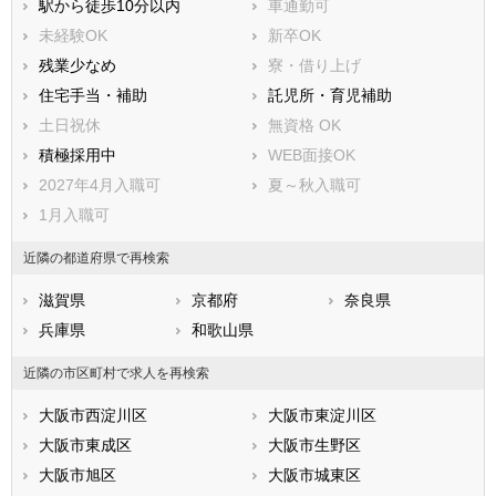
駅から徒歩10分以内
車通勤可
泉南市
四條畷市
未経験OK
新卒OK
交野市
大阪狭山市
残業少なめ
寮・借り上げ
阪南市
三島郡島本町
住宅手当・補助
託児所・育児補助
豊能郡豊能町
豊能郡能勢町
土日祝休
無資格 OK
泉北郡忠岡町
泉南郡熊取町
積極採用中
WEB面接OK
泉南郡田尻町
泉南郡岬町
2027年4月入職可
夏～秋入職可
南河内郡太子町
南河内郡河南町
1月入職可
南河内郡千早赤阪村
近隣の都道府県で再検索
滋賀県
京都府
奈良県
兵庫県
和歌山県
近隣の市区町村で求人を再検索
大阪市西淀川区
大阪市東淀川区
大阪市東成区
大阪市生野区
大阪市旭区
大阪市城東区