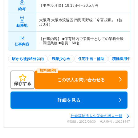
【モデル月収】
19.1
万円～
20.5
万円
給与
大阪府 大阪市浪速区
南海高野線「今宮戎駅」（徒
歩3分）
勤務地
【仕事内容】 ■保育所内で栄養士としての業務全般
・調理業務 ■定員：60名
仕事内容
駅から徒歩5分以内
残業少なめ
住宅手当・補助
積極採用中
この求人を問い合わせる
保存する
詳細を見る
社会福祉法人久栄会の求人一覧
更新日：2025/09/30 求人番号：10168447