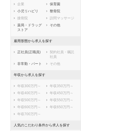
企業
保育園
熊本県
大分県
宮崎県
小児リハビリ
整骨院
鹿児島県
沖縄県
接骨院
訪問マッサージ
薬局・ドラッグ
その他
ストア
雇用形態から求人を探す
正社員(正職員)
契約社員・嘱託
社員
非常勤・パート
その他
年収から求人を探す
年収300万円～
年収350万円～
年収400万円～
年収450万円～
年収500万円～
年収550万円～
年収600万円～
年収650万円～
年収700万円～
人気のこだわり条件から求人を探す