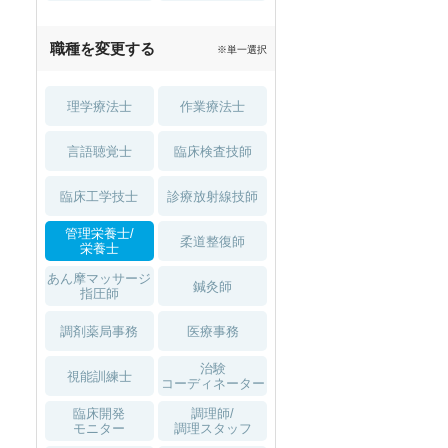
職種を変更する
※単一選択
理学療法士
作業療法士
言語聴覚士
臨床検査技師
臨床工学技士
診療放射線技師
管理栄養士/
柔道整復師
栄養士
あん摩マッサージ
鍼灸師
指圧師
調剤薬局事務
医療事務
治験
視能訓練士
コーディネーター
臨床開発
調理師/
モニター
調理スタッフ