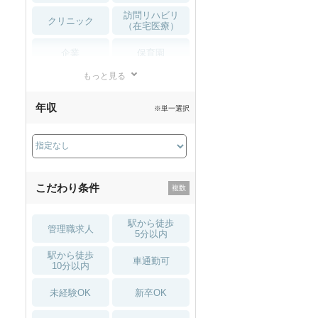
訪問リハビリ
クリニック
（在宅医療）
企業
保育園
もっと見る
小児リハビリ
整骨院
年収
※単一選択
接骨院
訪問マッサージ
薬局・
その他
ドラッグストア
こだわり条件
駅から徒歩
管理職求人
5分以内
駅から徒歩
車通勤可
10分以内
未経験OK
新卒OK