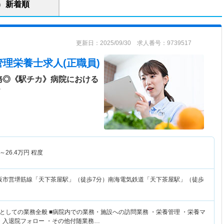
新着順
更新日：2025/09/30 求人番号：9739517
管理栄養士求人(正職員)
勤務◎《駅チカ》病院における
＞
～
26.4
万円
程度
阪市営堺筋線「天下茶屋駅」（徒歩7分）南海電気鉄道「天下茶屋駅」（徒歩
としての業務全般 ■病院内での業務・施設への訪問業務 ・栄養管理 ・栄養マ
 ・入退院フォロー ・その他付随業務…