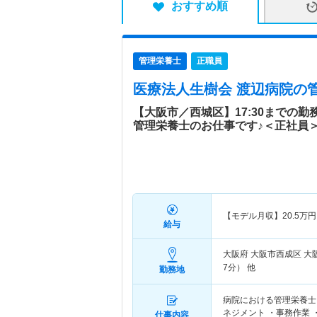
おすすめ順
管理栄養士
正職員
医療法人生樹会 渡辺病院
の
【大阪市／西城区】17:30までの
管理栄養士のお仕事です♪＜正社員
【モデル月収】
20.5
万円
給与
大阪府 大阪市西成区
大
7分） 他
勤務地
病院における管理栄養士
ネジメント ・事務作業
仕事内容