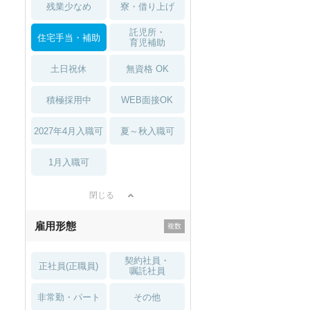
残業少なめ
寮・借り上げ
託児所・
住宅手当・補助
育児補助
土日祝休
無資格 OK
積極採用中
WEB面接OK
2027年4月入職可
夏～秋入職可
1月入職可
閉じる
雇用形態
契約社員・
正社員(正職員)
嘱託社員
非常勤・パート
その他