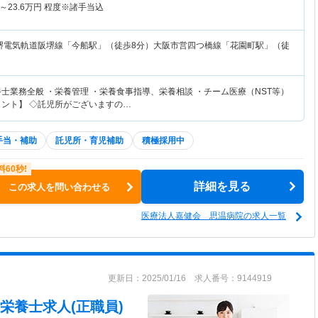
～
23.6
万円
程度※諸手当込
堺電気軌道阪堺線「今船駅」（徒歩8分）大阪市営四つ橋線「花園町駅」（徒
士業務全般 ・栄養管理 ・栄養食事指導、栄養相談 ・チーム医療（NST等）
イント】 ◇託児所がございますの…
手当・補助
託児所・育児補助
積極採用中
詳細を見る
この求人を問い合わせる
医療法人嘉健会 思温病院の求人一覧
更新日：2025/01/16 求人番号：9144919
栄養士求人(正職員)