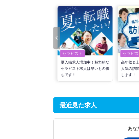
セラピスト
セラピスト
セラピス
転職で高収入を狙う！計画的
夏入職求人増加中！魅力的な
高年収＆
な活動でPTの好条件求人を
セラピスト求人は早いもの勝
人気の訪
見つけるには？
ちです！
します！
最近見た求人
あな