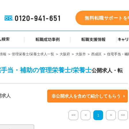
0120-941-651
無料転職サポートを
ド
求人検索
転職成功事例
転職支
情報
管理栄養士/栄養士求人一覧
大阪府
大阪市
西成区
住宅手当・補
宅手当・補助の管理栄養士/栄養士
公開求人・転
開求人
非公開求人を含めて紹介してもらう
<<
<
>
>>
1