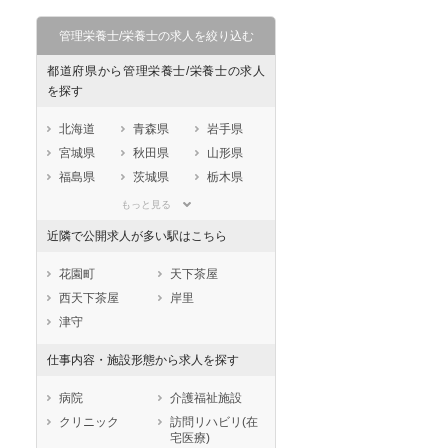
管理栄養士/栄養士の求人を絞り込む
都道府県から管理栄養士/栄養士の求人
を探す
北海道
青森県
岩手県
宮城県
秋田県
山形県
セラピスト
セラピスト
福島県
茨城県
栃木県
群馬県
埼玉県
千葉県
ートダ
世の中の需要の高まりととも
ワークライフバランス重視派
もっと見る
スト向け
に増加傾向の「介護施設」求
の方へ！なぜ120日が基準？
東京都
神奈川県
新潟県
近隣で公開求人が多い駅はこちら
人をご紹介！
数え方も解説
山梨県
長野県
富山県
石川県
福井県
岐阜県
花園町
天下茶屋
静岡県
愛知県
三重県
西天下茶屋
岸里
滋賀県
京都府
大阪府
津守
兵庫県
奈良県
和歌山県
仕事内容・施設形態から求人を探す
鳥取県
島根県
岡山県
広島県
山口県
徳島県
病院
介護福祉施設
香川県
愛媛県
高知県
クリニック
訪問リハビリ(在
宅医療)
福岡県
佐賀県
長崎県