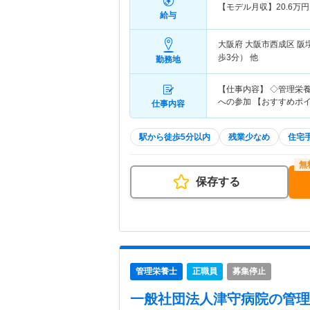
【モデル月収】
20.6
万円
給与
大阪府 大阪市西成区
阪
歩3分） 他
勤務地
【仕事内容】 ◇管理栄養
への参加 【おすすめポ
仕事内容
駅から徒歩5分以内
残業少なめ
住宅
保存する
管理栄養士
正職員
募集停止
一般社団法人津守病院
の管理