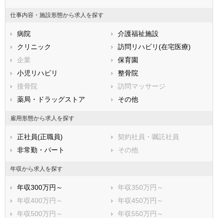
鳥取県
島根県
岡山県
仕事内容・施設形態から求人を探す
広島県
山口県
徳島県
病院
介護福祉施設
香川県
愛媛県
高知県
クリニック
訪問リハビリ(在宅医療)
福岡県
佐賀県
長崎県
企業
保育園
熊本県
大分県
宮崎県
小児リハビリ
整骨院
鹿児島県
沖縄県
接骨院
訪問マッサージ
薬局・ドラッグストア
その他
雇用形態から求人を探す
正社員(正職員)
契約社員・嘱託社員
非常勤・パート
その他
年収から求人を探す
年収300万円～
年収350万円～
年収400万円～
年収450万円～
年収500万円～
年収550万円～