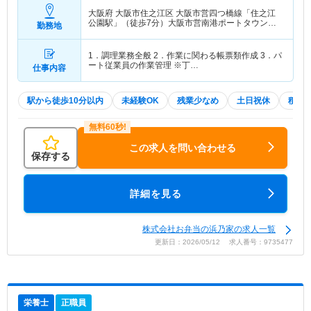
大阪府 大阪市住之江区
大阪市営四つ橋線「住之江
公園駅」（徒歩7分）大阪市営南港ポートタウン線
勤務地
「住之江公園駅」（徒歩7分）
1．調理業務全般 2．作業に関わる帳票類作成 3．パ
ート従業員の作業管理 ※丁…
仕事内容
駅から徒歩10分以内
未経験OK
残業少なめ
土日祝休
積極
この求人を問い合わせる
保存する
詳細を見る
株式会社お弁当の浜乃家の求人一覧
更新日：2026/05/12 求人番号：9735477
栄養士
正職員