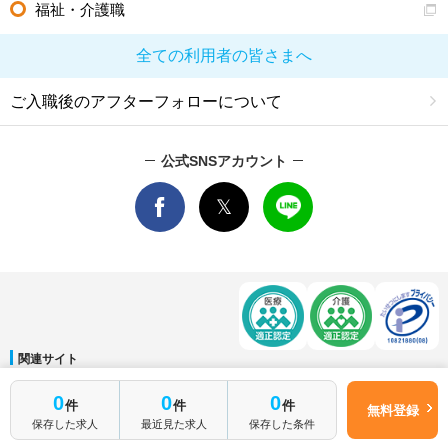
福祉・介護職
全ての利用者の皆さまへ
ご入職後のアフターフォローについて
公式SNSアカウント
関連サイト
マイナビDOCTOR
│
マイナビ看護師
│
マイナビ薬剤師
│
マイナビ保育士
0
0
0
件
件
件
運営会社
無料登録
保存した求人
最近見た求人
保存した条件
会社概要
│
ご利用規約
│
個人情報保護方針
│
サイトマップ
│
お問い合わせ