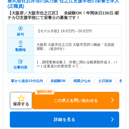
株式会社お弁当の浜乃家 住之江支援学校
の栄養士求人
(正職員)
【大阪府／大阪市住之江区】 未経験OK！年間休日136日♪駅
チカ◎支援学校にて栄養士の募集です！
【モデル月収】
16.0
万円～
20.0
万円
給与
大阪府 大阪市住之江区
大阪市営四つ橋線「北加賀
屋駅」（徒歩6分）
勤務地
1．調理業務全般 2．作業に関わる帳票類作成 3．パ
ート従業員の作業管理 ※丁…
仕事内容
駅から徒歩10分以内
未経験OK
残業少なめ
土日祝休
積極
この求人を問い合わせる
保存する
詳細を見る