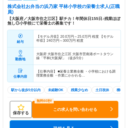
株式会社お弁当の浜乃家 平林小学校
の栄養士求人(正職
員)
【大阪府／大阪市住之江区】駅チカ！年間休日155日♪残業ほぼ
無し◎小学校にて栄養士の募集です！
【モデル月収】
20.0
万円～
25.0
万円
程度 【モデル
年収】
240
万円～
300
万円
程度
給与
大阪府 大阪市住之江区
大阪市営南港ポートタウン
線「平林(大阪)駅」（徒歩5分）
勤務地
【仕事内容】 ■栄養士業務全般 ・小学校における調
理業務全般 ・作業にかかわる…
仕事内容
駅から徒歩5分以内
未経験OK
残業少なめ
土日祝休
積極採
この求人を問い合わせる
保存する