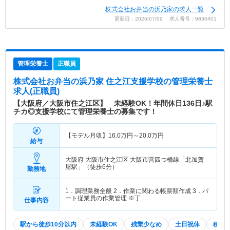
株式会社お弁当の浜乃家の求人一覧
更新日：2026/07/09 求人番号：9830401
管理栄養士
正職員
株式会社お弁当の浜乃家 住之江支援学校
の管理栄養士
求人(正職員)
【大阪府／大阪市住之江区】 未経験OK！年間休日136日♪駅
チカ◎支援学校にて管理栄養士の募集です！
【モデル月収】
16.0
万円～
20.0
万円
給与
大阪府 大阪市住之江区
大阪市営四つ橋線「北加賀
屋駅」（徒歩6分）
勤務地
1．調理業務全般 2．作業に関わる帳票類作成 3．パ
ート従業員の作業管理 ※丁…
仕事内容
駅から徒歩10分以内
未経験OK
残業少なめ
土日祝休
積極