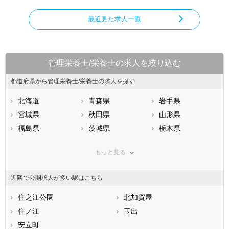
最近見た求人一覧
管理栄養士/栄養士の求人を絞り込む
都道府県から管理栄養士/栄養士の求人を探す
北海道
青森県
岩手県
宮城県
秋田県
山形県
福島県
茨城県
栃木県
群馬県
埼玉県
千葉県
もっと見る
東京都
神奈川県
新潟県
山梨県
長野県
富山県
近隣で公開求人が多い駅はこちら
石川県
福井県
岐阜県
静岡県
住之江公園
愛知県
北加賀屋
三重県
滋賀県
住ノ江
京都府
玉出
大阪府
兵庫県
安立町
奈良県
和歌山県