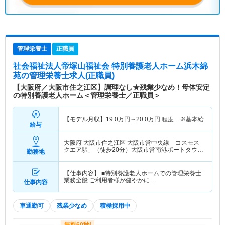
管理栄養士
正職員
社会福祉法人帝塚山福祉会 特別養護老人ホーム浜木綿
苑
の管理栄養士求人(正職員)
【大阪府／大阪市住之江区】調理なし★残業少なめ！母体安定
の特別養護老人ホーム＜管理栄養士／正職員＞
【モデル月収】
19.0
万円～
20.0
万円
程度 ※基本給
給与
大阪府 大阪市住之江区
大阪市営中央線「コスモス
クエア駅」（徒歩20分）大阪市営南港ポートタウン
勤務地
線「コスモスクエア駅」（徒歩20分）
【仕事内容】 ■特別養護老人ホームでの管理栄養士
業務全般 ご利用者様が健やかに…
仕事内容
車通勤可
残業少なめ
積極採用中