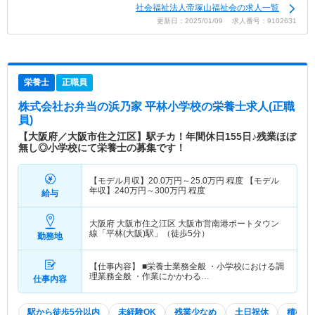
社会福祉法人帝塚山福祉会の求人一覧
更新日：2025/01/09 求人番号：9102631
栄養士
正職員
株式会社お弁当の浜乃家 平林小学校
の栄養士求人(正職
員)
【大阪府／大阪市住之江区】駅チカ！年間休日155日♪残業ほぼ
無し◎小学校にて栄養士の募集です！
【モデル月収】
20.0
万円～
25.0
万円
程度 【モデル
年収】
240
万円～
300
万円
程度
給与
大阪府 大阪市住之江区
大阪市営南港ポートタウン
線「平林(大阪)駅」（徒歩5分）
勤務地
【仕事内容】 ■栄養士業務全般 ・小学校における調
理業務全般 ・作業にかかわる…
仕事内容
駅から徒歩5分以内
未経験OK
残業少なめ
土日祝休
積極採