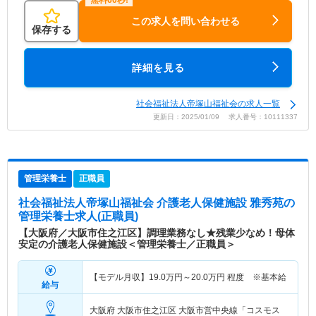
この求人を問い合わせる
保存する
詳細を見る
社会福祉法人帝塚山福祉会の求人一覧
更新日：2025/01/09 求人番号：10111337
管理栄養士
正職員
社会福祉法人帝塚山福祉会 介護老人保健施設 雅秀苑
の
管理栄養士求人(正職員)
【大阪府／大阪市住之江区】調理業務なし★残業少なめ！母体
安定の介護老人保健施設＜管理栄養士／正職員＞
【モデル月収】
19.0
万円～
20.0
万円
程度 ※基本給
給与
大阪府 大阪市住之江区
大阪市営中央線「コスモス