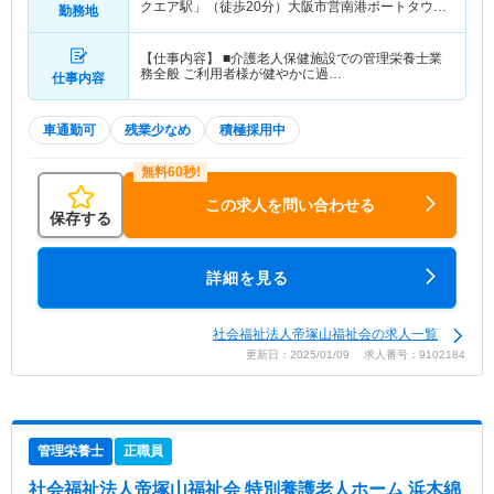
クエア駅」（徒歩20分）大阪市営南港ポートタウン
勤務地
線「コスモスクエア駅」（徒歩20分）
【仕事内容】 ■介護老人保健施設での管理栄養士業
務全般 ご利用者様が健やかに過…
仕事内容
車通勤可
残業少なめ
積極採用中
この求人を問い合わせる
保存する
詳細を見る
社会福祉法人帝塚山福祉会の求人一覧
更新日：2025/01/09 求人番号：9102184
管理栄養士
正職員
社会福祉法人帝塚山福祉会 特別養護老人ホーム 浜木綿