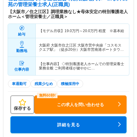
苑
の管理栄養士求人(正職員)
【大阪市／住之江区】調理業務なし★母体安定の特別養護老人
ホーム＜管理栄養士／正職員＞
【モデル月収】
19.0
万円～
20.0
万円
程度 ※基本給
給与
大阪府 大阪市住之江区
大阪市営中央線「コスモス
クエア駅」（徒歩20分）大阪市営南港ポートタウン
勤務地
線「コスモスクエア駅」（徒歩20分）
【仕事内容】 ◇特別養護老人ホームでの管理栄養士
業務全般 ご利用者様が健やかに…
仕事内容
車通勤可
残業少なめ
積極採用中
この求人を問い合わせる
保存する
詳細を見る