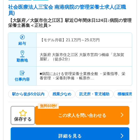
社会医療法人三宝会 南港病院
の管理栄養士求人(正職
員)
【大阪府／大阪市住之江区】駅近◎年間休日124日♪病院の管理
栄養士募集＜正社員＞
【モデル月収】
21.1
万円～
25.0
万円
給与
大阪府 大阪市住之江区
大阪市営四つ橋線「北加賀
屋駅」（徒歩2分）
勤務地
■病院における管理栄養士業務全般 ・栄養指導、栄
養管理 ・栄養剤準備 ・帳票作…
仕事内容
駅から徒歩5分以内
残業少なめ
託児所・育児補助
積極採用中
この求人を問い合わせる
保存する
詳細を見る