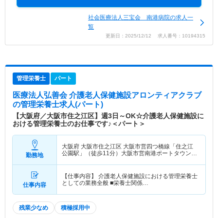
社会医療法人三宝会 南港病院の求人一
覧
更新日：2025/12/12 求人番号：10194315
管理栄養士
パート
医療法人弘善会 介護老人保健施設アロンティアクラブ
の管理栄養士求人(パート)
【大阪府／大阪市住之江区】週3日～OK☆介護老人保健施設に
おける管理栄養士のお仕事です♪＜パート＞
大阪府 大阪市住之江区
大阪市営四つ橋線「住之江
公園駅」（徒歩11分）大阪市営南港ポートタウン線
勤務地
「住之江公園駅」（徒歩11分）
【仕事内容】 介護老人保健施設における管理栄養士
としての業務全般 ■栄養士関係…
仕事内容
残業少なめ
積極採用中