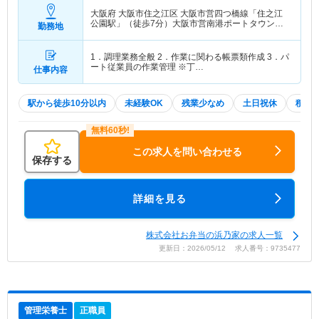
大阪府 大阪市住之江区
大阪市営四つ橋線「住之江
公園駅」（徒歩7分）大阪市営南港ポートタウン線
勤務地
「住之江公園駅」（徒歩7分）
1．調理業務全般 2．作業に関わる帳票類作成 3．パ
ート従業員の作業管理 ※丁…
仕事内容
駅から徒歩10分以内
未経験OK
残業少なめ
土日祝休
積極
この求人を問い合わせる
保存する
詳細を見る
株式会社お弁当の浜乃家の求人一覧
更新日：2026/05/12 求人番号：9735477
管理栄養士
正職員