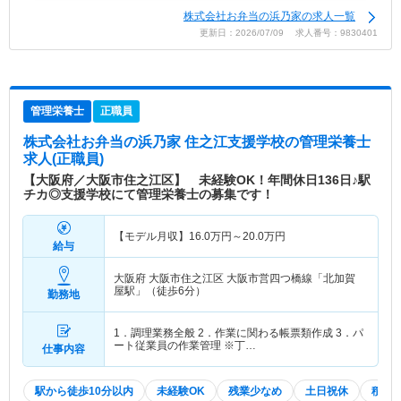
株式会社お弁当の浜乃家の求人一覧
更新日：2026/07/09 求人番号：9830401
管理栄養士
正職員
株式会社お弁当の浜乃家 住之江支援学校
の管理栄養士
求人(正職員)
【大阪府／大阪市住之江区】 未経験OK！年間休日136日♪駅
チカ◎支援学校にて管理栄養士の募集です！
【モデル月収】
16.0
万円～
20.0
万円
給与
大阪府 大阪市住之江区
大阪市営四つ橋線「北加賀
屋駅」（徒歩6分）
勤務地
1．調理業務全般 2．作業に関わる帳票類作成 3．パ
ート従業員の作業管理 ※丁…
仕事内容
駅から徒歩10分以内
未経験OK
残業少なめ
土日祝休
積極