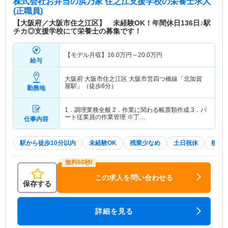
株式会社お弁当の浜乃家 住之江支援学校
の栄養士求人
(正職員)
【大阪府／大阪市住之江区】 未経験OK！年間休日136日♪駅
チカ◎支援学校にて栄養士の募集です！
【モデル月収】
16.0
万円～
20.0
万円
給与
大阪府 大阪市住之江区
大阪市営四つ橋線「北加賀
屋駅」（徒歩6分）
勤務地
1．調理業務全般 2．作業に関わる帳票類作成 3．パ
ート従業員の作業管理 ※丁…
仕事内容
駅から徒歩10分以内
未経験OK
残業少なめ
土日祝休
積極
この求人を問い合わせる
保存する
詳細を見る