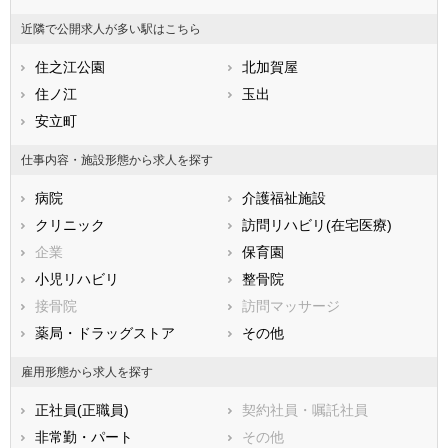
山梨県
長野県
富山県
近隣で公開求人が多い駅はこちら
石川県
福井県
岐阜県
静岡県
住之江公園
愛知県
北加賀屋
三重県
滋賀県
住ノ江
京都府
玉出
大阪府
兵庫県
安立町
奈良県
和歌山県
鳥取県
島根県
岡山県
仕事内容・施設形態から求人を探す
広島県
山口県
徳島県
病院
介護福祉施設
香川県
愛媛県
高知県
クリニック
訪問リハビリ(在宅医療)
福岡県
佐賀県
長崎県
企業
保育園
熊本県
大分県
宮崎県
小児リハビリ
整骨院
鹿児島県
沖縄県
接骨院
訪問マッサージ
薬局・ドラッグストア
その他
雇用形態から求人を探す
正社員(正職員)
契約社員・嘱託社員
非常勤・パート
その他