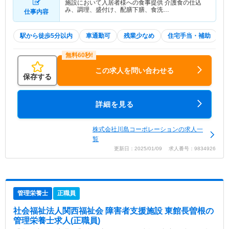
施設において入居者様への食事提供 介護食の仕込
み、調理、盛付け、配膳下膳、食洗…
仕事内容
駅から徒歩5分以内
車通勤可
残業少なめ
住宅手当・補助
この求人を問い合わせる
保存する
詳細を見る
株式会社川島コーポレーションの求人一
覧
更新日：2025/01/09 求人番号：9834926
管理栄養士
正職員
社会福祉法人関西福祉会 障害者支援施設 東館長曽根
の
管理栄養士求人(正職員)