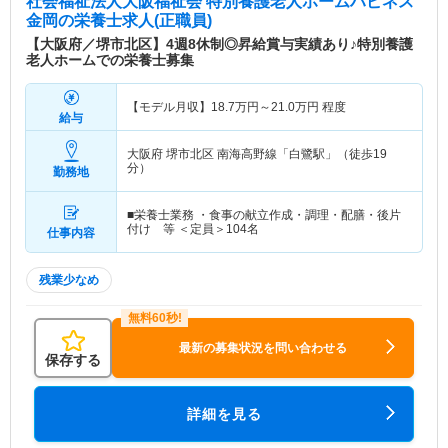
社会福祉法人大阪福祉会 特別養護老人ホームハピネス
金岡
の栄養士求人(正職員)
【大阪府／堺市北区】4週8休制◎昇給賞与実績あり♪特別養護
老人ホームでの栄養士募集
【モデル月収】
18.7
万円～
21.0
万円
程度
給与
大阪府 堺市北区
南海高野線「白鷺駅」（徒歩19
分）
勤務地
■栄養士業務 ・食事の献立作成・調理・配膳・後片
付け 等 ＜定員＞104名
仕事内容
残業少なめ
最新の募集状況を問い合わせる
保存する
詳細を見る