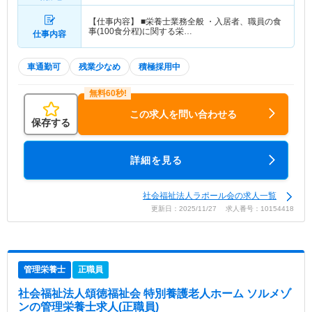
【仕事内容】 ■栄養士業務全般 ・入居者、職員の食
事(100食分程)に関する栄…
仕事内容
車通勤可
残業少なめ
積極採用中
この求人を問い合わせる
保存する
詳細を見る
社会福祉法人ラポール会の求人一覧
更新日：2025/11/27 求人番号：10154418
管理栄養士
正職員
社会福祉法人頌徳福祉会 特別養護老人ホーム ソルメゾ
ン
の管理栄養士求人(正職員)