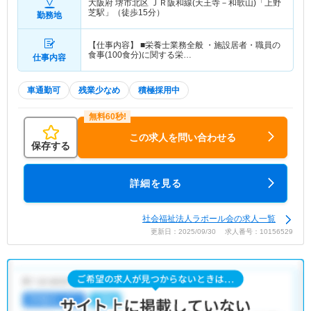
大阪府 堺市北区
ＪＲ阪和線(天王寺－和歌山)「上野
芝駅」（徒歩15分）
勤務地
【仕事内容】 ■栄養士業務全般 ・施設居者・職員の
食事(100食分)に関する栄…
仕事内容
車通勤可
残業少なめ
積極採用中
この求人を問い合わせる
保存する
詳細を見る
社会福祉法人ラポール会の求人一覧
更新日：2025/09/30 求人番号：10156529