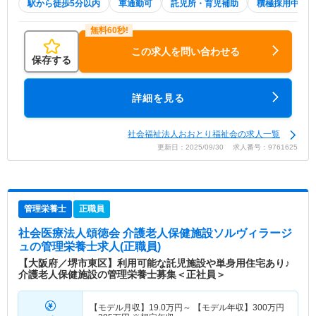
駅から徒歩5分以内
車通勤可
託児所・育児補助
積極採用中
この求人を問い合わせる
保存する
詳細を見る
社会福祉法人おおとり福祉会の求人一覧
更新日：2025/09/30 求人番号：9761625
管理栄養士
正職員
社会医療法人頌徳会 介護老人保健施設ソルヴィラージ
ュ
の管理栄養士求人(正職員)
【大阪府／堺市東区】利用可能な託児施設や単身用住宅あり♪
介護老人保健施設の管理栄養士募集＜正社員＞
【モデル月収】
19.0
万円～
【モデル年収】
300
万円