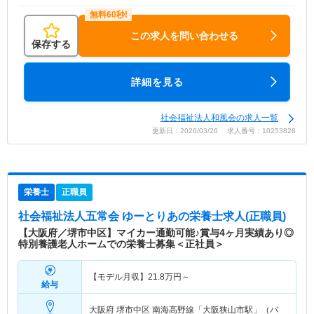
この求人を問い合わせる
保存する
詳細を見る
社会福祉法人和風会の求人一覧
更新日：2026/03/26 求人番号：10253828
栄養士
正職員
社会福祉法人五常会 ゆーとりあ
の栄養士求人(正職員)
【大阪府／堺市中区】マイカー通勤可能♪賞与4ヶ月実績あり◎
特別養護老人ホームでの栄養士募集＜正社員＞
【モデル月収】
21.8
万円～
給与
大阪府 堺市中区
南海高野線「大阪狭山市駅」（バ