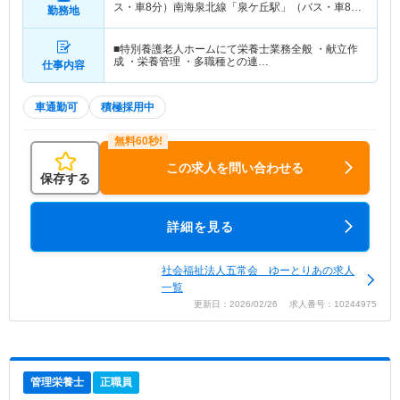
ス・車8分）南海泉北線「泉ケ丘駅」（バス・車8
勤務地
分）
■特別養護老人ホームにて栄養士業務全般 ・献立作
成 ・栄養管理 ・多職種との連…
仕事内容
車通勤可
積極採用中
この求人を問い合わせる
保存する
詳細を見る
社会福祉法人五常会 ゆーとりあの求人
一覧
更新日：2026/02/26 求人番号：10244975
管理栄養士
正職員