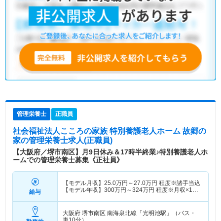
管理栄養士
正職員
社会福祉法人こころの家族 特別養護老人ホーム 故郷の
家
の管理栄養士求人(正職員)
【大阪府／堺市南区】月9日休み＆17時半終業♪特別養護老人ホ
ームでの管理栄養士募集《正社員》
【モデル月収】
25.0
万円～
27.0
万円
程度※諸手当込
【モデル年収】
300
万円～
324
万円
程度※月収×12
給与
ヶ月想定
大阪府 堺市南区
南海泉北線「光明池駅」（バス・
車10分）