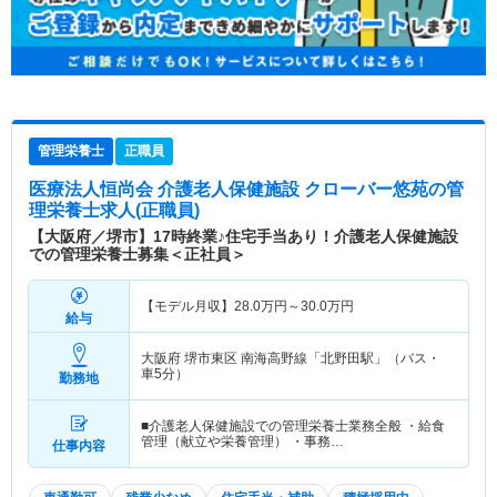
管理栄養士
正職員
医療法人恒尚会 介護老人保健施設 クローバー悠苑
の管
理栄養士求人(正職員)
【大阪府／堺市】17時終業♪住宅手当あり！介護老人保健施設
での管理栄養士募集＜正社員＞
【モデル月収】
28.0
万円～
30.0
万円
給与
大阪府 堺市東区
南海高野線「北野田駅」（バス・
車5分）
勤務地
■介護老人保健施設での管理栄養士業務全般 ・給食
管理（献立や栄養管理） ・事務…
仕事内容