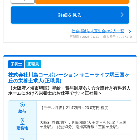
詳細を見る
社会福祉法人宝生会の求人一覧
更新日：2025/01/11 求人番号：9027170
栄養士
正職員
株式会社川島コーポレーション サニーライフ堺三国ヶ
丘
の栄養士求人(正職員)
【大阪府／堺市堺区】昇給・賞与制度あり☆介護付き有料老人
ホームにおける栄養士のお仕事です♪＜正社員＞
【モデル月収】
21.4
万円～
23.0
万円
程度
給与
大阪府 堺市堺区
ＪＲ阪和線(天王寺－和歌山)「三国
ケ丘駅」（徒歩3分）南海高野線「三国ケ丘駅」
勤務地
（徒歩3分）