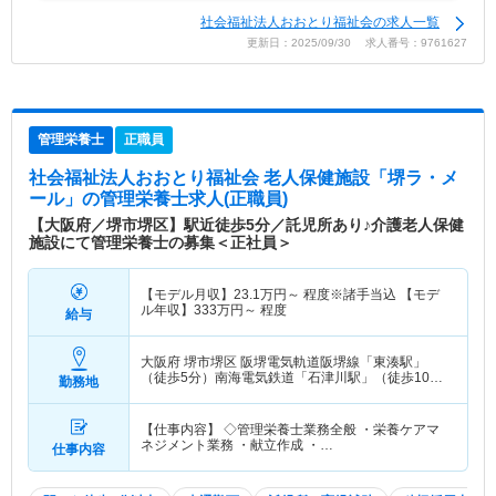
社会福祉法人おおとり福祉会の求人一覧
更新日：2025/09/30 求人番号：9761627
管理栄養士
正職員
社会福祉法人おおとり福祉会 老人保健施設「堺ラ・メ
ール」
の管理栄養士求人(正職員)
【大阪府／堺市堺区】駅近徒歩5分／託児所あり♪介護老人保健
施設にて管理栄養士の募集＜正社員＞
【モデル月収】
23.1
万円～
程度※諸手当込 【モデ
ル年収】
333
万円～
程度
給与
大阪府 堺市堺区
阪堺電気軌道阪堺線「東湊駅」
（徒歩5分）南海電気鉄道「石津川駅」（徒歩10
勤務地
分）
【仕事内容】 ◇管理栄養士業務全般 ・栄養ケアマ
ネジメント業務 ・献立作成 ・…
仕事内容