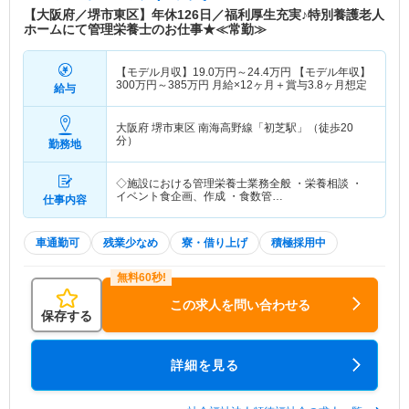
【大阪府／堺市東区】年休126日／福利厚生充実♪特別養護老人
ホームにて管理栄養士のお仕事★≪常勤≫
【モデル月収】
19.0
万円～
24.4
万円
【モデル年収】
300
万円～
385
万円
月給×12ヶ月＋賞与3.8ヶ月想定
給与
大阪府 堺市東区
南海高野線「初芝駅」（徒歩20
分）
勤務地
◇施設における管理栄養士業務全般 ・栄養相談 ・
イベント食企画、作成 ・食数管…
仕事内容
車通勤可
残業少なめ
寮・借り上げ
積極採用中
この求人を問い合わせる
保存する
詳細を見る