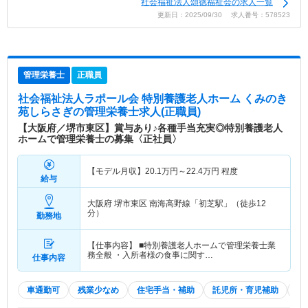
社会福祉法人頌徳福祉会の求人一覧
更新日：2025/09/30 求人番号：578523
管理栄養士
正職員
社会福祉法人ラポール会 特別養護老人ホーム くみのき
苑しらさぎ
の管理栄養士求人(正職員)
【大阪府／堺市東区】賞与あり♪各種手当充実◎特別養護老人
ホームで管理栄養士の募集〈正社員〉
【モデル月収】
20.1
万円～
22.4
万円
程度
給与
大阪府 堺市東区
南海高野線「初芝駅」（徒歩12
分）
勤務地
【仕事内容】 ■特別養護老人ホームで管理栄養士業
務全般 ・入所者様の食事に関す…
仕事内容
車通勤可
残業少なめ
住宅手当・補助
託児所・育児補助
積