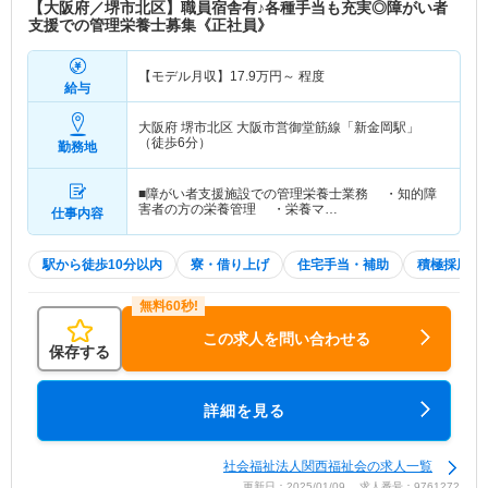
【大阪府／堺市北区】職員宿舎有♪各種手当も充実◎障がい者
支援での管理栄養士募集《正社員》
【モデル月収】
17.9
万円～
程度
給与
大阪府 堺市北区
大阪市営御堂筋線「新金岡駅」
（徒歩6分）
勤務地
■障がい者支援施設での管理栄養士業務 ・知的障
害者の方の栄養管理 ・栄養マ…
仕事内容
駅から徒歩10分以内
寮・借り上げ
住宅手当・補助
積極採用中
この求人を問い合わせる
保存する
詳細を見る
社会福祉法人関西福祉会の求人一覧
更新日：2025/01/09 求人番号：9761272