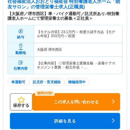
社会福祉法人おおとり福祉会 特別養護老人ホーム「朗
友サロン」
の管理栄養士求人(正職員)
【大阪府／堺市西区】車・バイク通勤可／託児所あり♪特別養
護老人ホームにて管理栄養士の募集＜正社員＞
【モデル月収】
23.1
万円～
程度※諸手当込 【モデ
ル年収】
333
万円～
程度
給与
大阪府 堺市西区
勤務地
【仕事内容】 ◇管理栄養士業務全般 ・栄養ケアマ
ネジメント業務 ・献立作成 ・…
仕事内容
車通勤可
託児所・育児補助
積極採用中
この求人を問い合わせる
保存する
詳細を見る