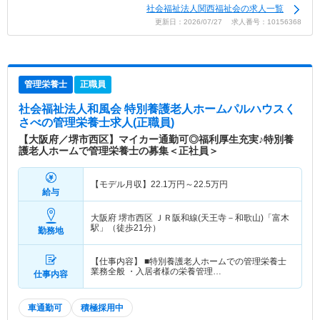
社会福祉法人関西福祉会の求人一覧
更新日：2026/07/27 求人番号：10156368
管理栄養士
正職員
社会福祉法人和風会 特別養護老人ホームパルハウスく
さべ
の管理栄養士求人(正職員)
【大阪府／堺市西区】マイカー通勤可◎福利厚生充実♪特別養
護老人ホームで管理栄養士の募集＜正社員＞
【モデル月収】
22.1
万円～
22.5
万円
給与
大阪府 堺市西区
ＪＲ阪和線(天王寺－和歌山)「富木
駅」（徒歩21分）
勤務地
【仕事内容】 ■特別養護老人ホームでの管理栄養士
業務全般 ・入居者様の栄養管理…
仕事内容
車通勤可
積極採用中