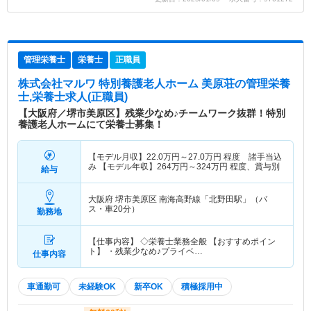
管理栄養士
栄養士
正職員
株式会社マルワ 特別養護老人ホーム 美原荘
の管理栄養
士,栄養士求人(正職員)
【大阪府／堺市美原区】残業少なめ♪チームワーク抜群！特別
養護老人ホームにて栄養士募集！
【モデル月収】
22.0
万円～
27.0
万円
程度 諸手当込
み 【モデル年収】
264
万円～
324
万円
程度、賞与別
給与
大阪府 堺市美原区
南海高野線「北野田駅」（バ
ス・車20分）
勤務地
【仕事内容】 ◇栄養士業務全般 【おすすめポイン
ト】 ・残業少なめ♪プライベ…
仕事内容
車通勤可
未経験OK
新卒OK
積極採用中