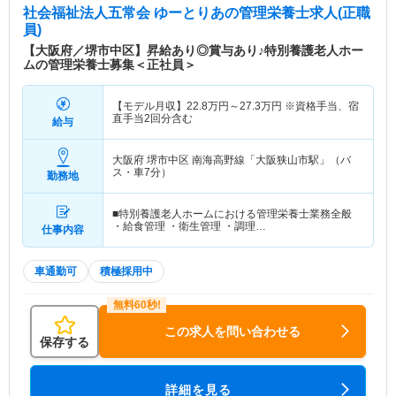
社会福祉法人五常会 ゆーとりあ
の管理栄養士求人(正職
員)
【大阪府／堺市中区】昇給あり◎賞与あり♪特別養護老人ホー
ムの管理栄養士募集＜正社員＞
【モデル月収】
22.8
万円～
27.3
万円
※資格手当、宿
直手当2回分含む
給与
大阪府 堺市中区
南海高野線「大阪狭山市駅」（バ
ス・車7分）
勤務地
■特別養護老人ホームにおける管理栄養士業務全般
・給食管理 ・衛生管理 ・調理…
仕事内容
車通勤可
積極採用中
この求人を問い合わせる
保存する
詳細を見る