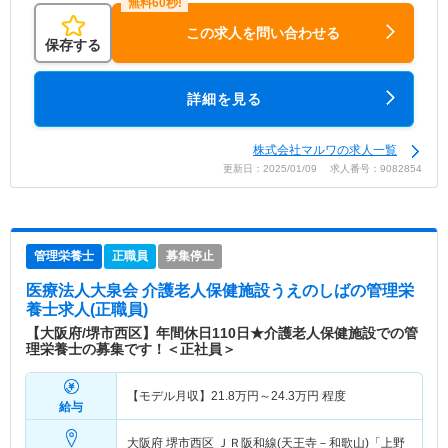
この求人を問い合わせる
保存する
詳細を見る
株式会社マルワの求人一覧
更新日：2025/01/09 求人番号：9082854
管理栄養士
正職員
募集停止
医療法人大泉会 介護老人保健施設うえのしば
の管理栄
養士求人(正職員)
【大阪府/堺市西区】年間休日110日★介護老人保健施設での管
理栄養士の募集です！＜正社員＞
【モデル月収】
21.8
万円～
24.3
万円
程度
給与
大阪府 堺市西区
ＪＲ阪和線(天王寺－和歌山)「上野