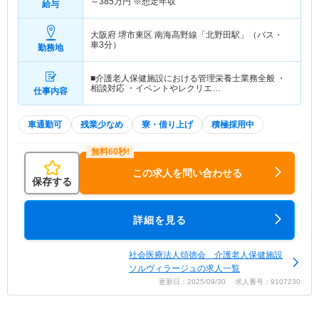
～
385
万円
※想定年収
給与
大阪府 堺市東区
南海高野線「北野田駅」（バス・
車3分）
勤務地
■介護老人保健施設における管理栄養士業務全般 ・
相談対応 ・イベントやレクリエ…
仕事内容
車通勤可
残業少なめ
寮・借り上げ
積極採用中
この求人を問い合わせる
保存する
詳細を見る
社会医療法人頌徳会 介護老人保健施設
ソルヴィラージュの求人一覧
更新日：2025/09/30 求人番号：9107230