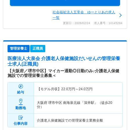
社会福祉法人五常会 ゆーとりあの求人
一覧
更新日：2026/02/24 求人番号：10145284
管理栄養士
正職員
医療法人大泉会 介護老人保健施設だいせん
の管理栄養
士求人(正職員)
【大阪府／堺市中区】マイカー通勤◎日勤のみ♪介護老人保健
施設での管理栄養士募集＜
【モデル月収】
22.0
万円～
24.0
万円
給与
大阪府 堺市中区
南海泉北線「深井駅」（徒歩20
分）
勤務地
介護老人保健施設での管理栄養士業務全般
仕事内容