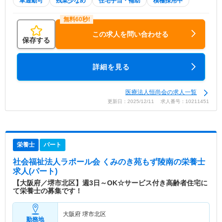
車通勤可
残業少なめ
住宅手当・補助
積極採用中
この求人を問い合わせる
保存する
詳細を見る
医療法人恒尚会の求人一覧
更新日：2025/12/11 求人番号：10211451
栄養士
パート
社会福祉法人ラポール会 くみのき苑もず陵南
の栄養士
求人(パート)
【大阪府／堺市北区】週3日～OK☆サービス付き高齢者住宅に
て栄養士の募集です！
大阪府 堺市北区
勤務地