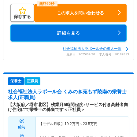
この求人を問い合わせる
保存する
詳細を見る
社会福祉法人ラポール会の求人一覧
更新日：2025/09/30 求人番号：10187813
栄養士
正職員
社会福祉法人ラポール会 くみのき苑もず陵南
の栄養士
求人(正職員)
【大阪府／堺市北区】残業月5時間程度♪サービス付き高齢者向
け住宅にて栄養士の募集です＜正社員＞
【モデル月収】
19.2
万円～
23.5
万円
給与