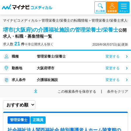
マイナビコメディカル
管理栄養士/栄養士の転職情報
管理栄養士/栄養士求人
堺市(大阪府)の介護福祉施設の管理栄養士/栄養士
公開
求人・転職・募集情報一覧
21
求人数
件
※非公開求人を除く
2026年08月07日(金)更新
職種
管理栄養士/栄養士
変更する
勤務地
大阪府堺市
変更する
求人条件
介護福祉施設
変更する
この検索条件を保存する
条件をクリア
管理栄養士
正職員
社会福祉法人関西福祉会 特別養護老人ホーム陵東館
の