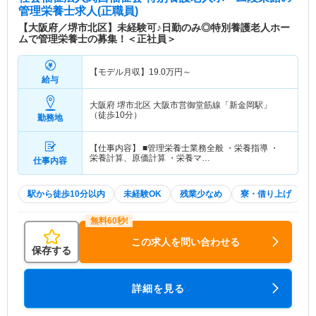
管理栄養士求人(正職員)
【大阪府／堺市北区】未経験可♪日勤のみ◎特別養護老人ホー
ムで管理栄養士の募集！＜正社員＞
【モデル月収】
19.0
万円～
給与
大阪府 堺市北区
大阪市営御堂筋線「新金岡駅」
（徒歩10分）
勤務地
【仕事内容】 ■管理栄養士業務全般 ・栄養指導 ・
栄養計算、原価計算 ・栄養マ…
仕事内容
駅から徒歩10分以内
未経験OK
残業少なめ
寮・借り上げ
この求人を問い合わせる
保存する
詳細を見る