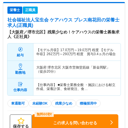
栄養士
正職員
社会福祉法人宝生会 ケアハウス ブレス南花田
の栄養士
求人(正職員)
【大阪府／堺市北区】残業少なめ！ケアハウスの栄養士募集求
人《正社員》
【モデル月収】
17.0
万円～
19.0
万円
程度 【モデル
年収】
262
万円～
293
万円
程度 賞与3.4ヵ月の場合
給与
大阪府 堺市北区
大阪市営御堂筋線「新金岡駅」
（徒歩20分）
勤務地
【仕事内容】 ■栄養士業務全般 ・施設における献立
作成、栄養計算、食材発注、食…
仕事内容
車通勤可
未経験OK
残業少なめ
積極採用中
この求人を問い合わせる
保存する