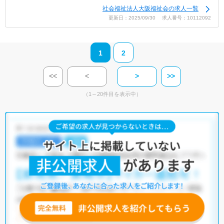
社会福祉法人大阪福祉会の求人一覧
更新日：2025/09/30 求人番号：10112092
1
2
<<
<
>
>>
（1～20件目を表示中）