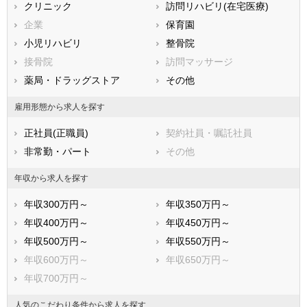
滋賀県
クリニック
京都府
訪問リハビリ(在宅医療)
大阪府
兵庫県
企業
奈良県
保育園
和歌山県
鳥取県
小児リハビリ
島根県
整骨院
岡山県
広島県
接骨院
山口県
訪問マッサージ
徳島県
香川県
薬局・ドラッグストア
愛媛県
その他
高知県
福岡県
佐賀県
長崎県
雇用形態から求人を探す
熊本県
大分県
宮崎県
正社員(正職員)
契約社員・嘱託社員
鹿児島県
沖縄県
非常勤・パート
その他
年収から求人を探す
年収300万円～
年収350万円～
年収400万円～
年収450万円～
年収500万円～
年収550万円～
年収600万円～
年収650万円～
年収700万円～
人気のこだわり条件から求人を探す