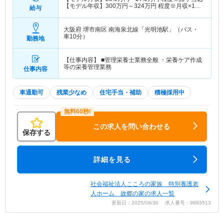
【モデル年収】
300
万円～
324
万円
程度※月収×12
給与
ヶ月想定
大阪府 堺市南区
南海泉北線「光明池駅」（バス・
車10分）
勤務地
【仕事内容】 ■管理栄養士業務全般 ・栄養ケア作成
等の栄養管理業務
仕事内容
車通勤可
残業少なめ
住宅手当・補助
積極採用中
この求人を問い合わせる
保存する
詳細を見る
社会福祉法人こころの家族 特別養護老
人ホーム 故郷の家の求人一覧
更新日：2025/09/30 求人番号：9893513