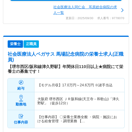
社会医療法人同仁会 耳原総合病院の求
人一覧
更新日：2025/09/30 求人番号：9778070
栄養士
正職員
社会医療法人ペガサス 馬場記念病院
の栄養士求人(正職
員)
【堺市西区/阪和線津久野駅】年間休日110日以上★病院にて栄
養士の募集です！
【モデル月収】
17.0
万円～
24.6
万円
※諸手当込
給与
大阪府 堺市西区
ＪＲ阪和線(天王寺－和歌山)「津久
野駅」（徒歩12分）
勤務地
【仕事内容】 〇栄養士業務全般 ・病院・施設にお
ける給食管理 ・調理業務 【…
仕事内容