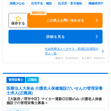
残業少なめ
住宅手当・補助
託児所・育児補助
積極採用中
この求人を問い合わせる
保存する
詳細を見る
社会医療法人ペガサス 馬場記念病院の
求人一覧
更新日：2026/05/01 求人番号：9005073
管理栄養士
正職員
医療法人大泉会 介護老人保健施設だいせん
の管理栄養
士求人(正職員)
【大阪府／堺市中区】マイカー通勤◎日勤のみ♪介護老人保健
施設での管理栄養士募集＜