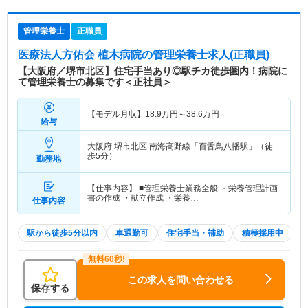
管理栄養士
正職員
医療法人方佑会 植木病院
の管理栄養士求人(正職員)
【大阪府／堺市北区】住宅手当あり◎駅チカ徒歩圏内！病院に
て管理栄養士の募集です＜正社員＞
【モデル月収】
18.9
万円～
38.6
万円
給与
大阪府 堺市北区
南海高野線「百舌鳥八幡駅」（徒
歩5分）
勤務地
【仕事内容】 ■管理栄養士業務全般 ・栄養管理計画
書の作成 ・献立作成 ・栄養…
仕事内容
駅から徒歩5分以内
車通勤可
住宅手当・補助
積極採用中
この求人を問い合わせる
保存する