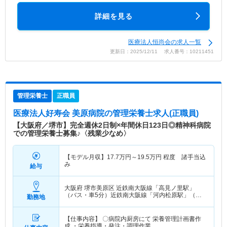
詳細を見る
医療法人恒尚会の求人一覧
更新日：2025/12/11 求人番号：10211451
管理栄養士
正職員
医療法人好寿会 美原病院
の管理栄養士求人(正職員)
【大阪府／堺市】完全週休2日制×年間休日123日◎精神科病院
での管理栄養士募集♪〈残業少なめ〉
【モデル月収】
17.7
万円～
19.5
万円
程度 諸手当込
み
給与
大阪府 堺市美原区
近鉄南大阪線「高見ノ里駅」
（バス・車5分）近鉄南大阪線「河内松原駅」（バ
勤務地
ス・車15分） 他
【仕事内容】 〇病院内厨房にて 栄養管理計画書作
成 ・栄養指導・発注・調理作業…