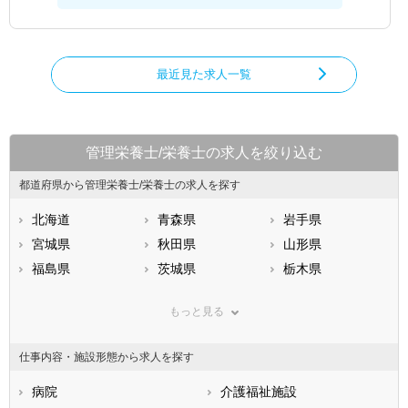
最近見た求人一覧
管理栄養士/栄養士の求人を絞り込む
都道府県から管理栄養士/栄養士の求人を探す
北海道
青森県
岩手県
宮城県
秋田県
山形県
福島県
茨城県
栃木県
群馬県
埼玉県
千葉県
もっと見る
東京都
神奈川県
新潟県
山梨県
長野県
富山県
仕事内容・施設形態から求人を探す
石川県
福井県
岐阜県
静岡県
病院
愛知県
介護福祉施設
三重県