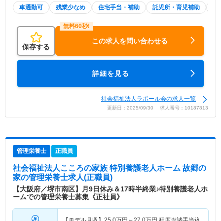
車通勤可
残業少なめ
住宅手当・補助
託児所・育児補助
積
この求人を問い合わせる
保存する
詳細を見る
社会福祉法人ラポール会の求人一覧
更新日：2025/09/30 求人番号：10187813
管理栄養士
正職員
社会福祉法人こころの家族 特別養護老人ホーム 故郷の
家
の管理栄養士求人(正職員)
【大阪府／堺市南区】月9日休み＆17時半終業♪特別養護老人ホ
ームでの管理栄養士募集《正社員》
【モデル月収】
25.0
万円～
27.0
万円
程度※諸手当込