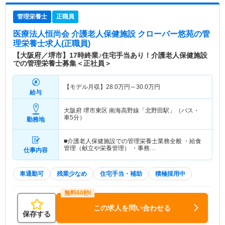
管理栄養士
正職員
医療法人恒尚会 介護老人保健施設 クローバー悠苑
の管
理栄養士求人(正職員)
【大阪府／堺市】17時終業♪住宅手当あり！介護老人保健施設
での管理栄養士募集＜正社員＞
【モデル月収】
28.0
万円～
30.0
万円
給与
大阪府 堺市東区
南海高野線「北野田駅」（バス・
車5分）
勤務地
■介護老人保健施設での管理栄養士業務全般 ・給食
管理（献立や栄養管理） ・事務…
仕事内容
車通勤可
残業少なめ
住宅手当・補助
積極採用中
この求人を問い合わせる
保存する