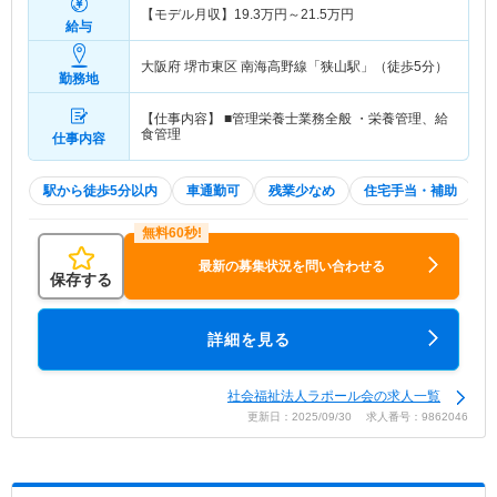
【モデル月収】
19.3
万円～
21.5
万円
給与
大阪府 堺市東区
南海高野線「狭山駅」（徒歩5分）
勤務地
【仕事内容】 ■管理栄養士業務全般 ・栄養管理、給
食管理
仕事内容
駅から徒歩5分以内
車通勤可
残業少なめ
住宅手当・補助
最新の募集状況を問い合わせる
保存する
詳細を見る
社会福祉法人ラポール会の求人一覧
更新日：2025/09/30 求人番号：9862046