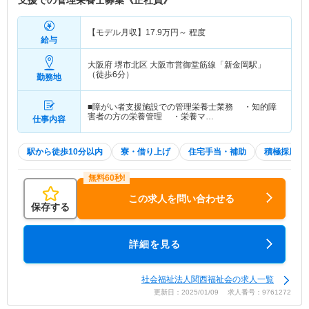
支援での管理栄養士募集《正社員》
【モデル月収】
17.9
万円～
程度
給与
大阪府 堺市北区
大阪市営御堂筋線「新金岡駅」
（徒歩6分）
勤務地
■障がい者支援施設での管理栄養士業務 ・知的障
害者の方の栄養管理 ・栄養マ…
仕事内容
駅から徒歩10分以内
寮・借り上げ
住宅手当・補助
積極採用中
この求人を問い合わせる
保存する
詳細を見る
社会福祉法人関西福祉会の求人一覧
更新日：2025/01/09 求人番号：9761272