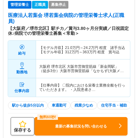
管理栄養士
正職員
募集停止
医療法人若葉会 堺若葉会病院
の管理栄養士求人(正職
員)
【大阪府／堺市北区】駅チカ／賞与3.80ヶ月分実績／日祝固定
休♪病院での管理栄養士募集＜常勤＞
【モデル月収】
21.0
万円～
24.2
万円
程度 諸手当込
【モデル年収】
312
万円～
363
万円
程度 賞与込
給与
大阪府 堺市北区
大阪市営御堂筋線「新金岡駅」
（徒歩3分）大阪市営御堂筋線「なかもず(大阪メト
勤務地
ロ)駅」（バス・車4分） 他
【仕事内容】 〇院内における栄養士業務全般を行っ
ていただきます。 ・入院患者さ…
仕事内容
駅から徒歩5分以内
車通勤可
残業少なめ
住宅手当・補助
最新の募集状況を問い合わせる
保存する