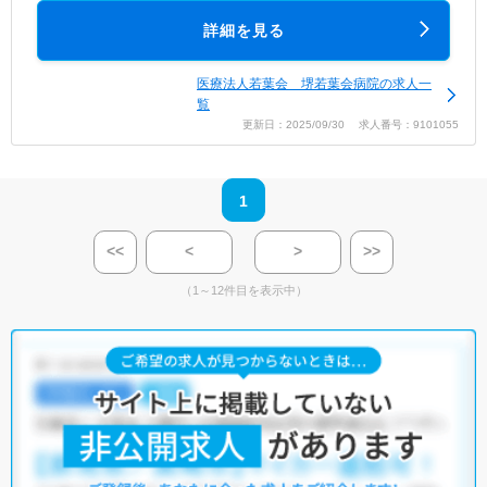
詳細を見る
医療法人若葉会 堺若葉会病院の求人一
覧
更新日：2025/09/30 求人番号：9101055
1
<<
<
>
>>
（1～12件目を表示中）