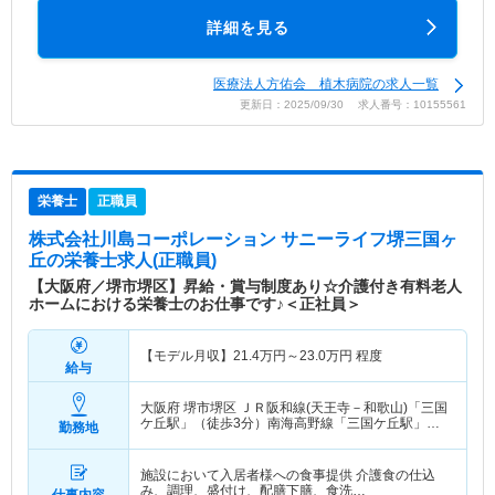
詳細を見る
医療法人方佑会 植木病院の求人一覧
更新日：2025/09/30 求人番号：10155561
栄養士
正職員
株式会社川島コーポレーション サニーライフ堺三国ヶ
丘
の栄養士求人(正職員)
【大阪府／堺市堺区】昇給・賞与制度あり☆介護付き有料老人
ホームにおける栄養士のお仕事です♪＜正社員＞
【モデル月収】
21.4
万円～
23.0
万円
程度
給与
大阪府 堺市堺区
ＪＲ阪和線(天王寺－和歌山)「三国
ケ丘駅」（徒歩3分）南海高野線「三国ケ丘駅」
勤務地
（徒歩3分）
施設において入居者様への食事提供 介護食の仕込
み、調理、盛付け、配膳下膳、食洗…