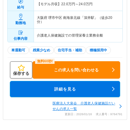
【モデル月収】
22.0
万円～
24.0
万円
給与
大阪府 堺市中区
南海泉北線「深井駅」（徒歩20
分）
勤務地
介護老人保健施設での管理栄養士業務全般
仕事内容
車通勤可
残業少なめ
住宅手当・補助
積極採用中
この求人を問い合わせる
保存する
詳細を見る
医療法人大泉会 介護老人保健施設だい
せんの求人一覧
更新日：2026/01/16 求人番号：9764791