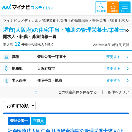
マイナビコメディカル
管理栄養士/栄養士の転職情報
管理栄養士/栄養士求人
堺市(大阪府)の住宅手当・補助の管理栄養士/栄養士
公
開求人・転職・募集情報一覧
12
求人数
件
※非公開求人を除く
2026年08月10日(月)更新
職種
管理栄養士/栄養士
変更する
勤務地
大阪府堺市
変更する
求人条件
住宅手当・補助
変更する
この検索条件を保存する
条件をクリア
管理栄養士
正職員
社会医療法人同仁会 耳原総合病院
の管理栄養士求人(正