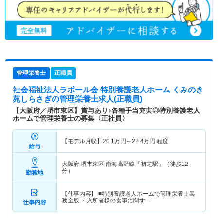
管理栄養士
正職員
社会福祉法人ラポール会 特別養護老人ホーム くみのき
苑しらさぎ
の管理栄養士求人(正職員)
【大阪府／堺市東区】賞与あり♪各種手当充実◎特別養護老人
ホームで管理栄養士の募集〈正社員〉
【モデル月収】
20.1
万円～
22.4
万円
程度
給与
大阪府 堺市東区
南海高野線「初芝駅」（徒歩12
分）
勤務地
【仕事内容】 ■特別養護老人ホームで管理栄養士業
務全般 ・入所者様の食事に関す…
仕事内容