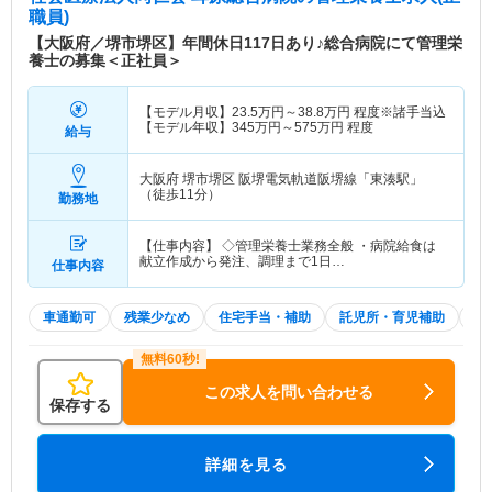
職員)
【大阪府／堺市堺区】年間休日117日あり♪総合病院にて管理栄
養士の募集＜正社員＞
【モデル月収】
23.5
万円～
38.8
万円
程度※諸手当込
【モデル年収】
345
万円～
575
万円
程度
給与
大阪府 堺市堺区
阪堺電気軌道阪堺線「東湊駅」
（徒歩11分）
勤務地
【仕事内容】 ◇管理栄養士業務全般 ・病院給食は
献立作成から発注、調理まで1日…
仕事内容
車通勤可
残業少なめ
住宅手当・補助
託児所・育児補助
積
この求人を問い合わせる
保存する
詳細を見る