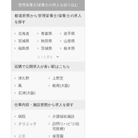
管理栄養士/栄養士の求人を絞り込む
都道府県から管理栄養士/栄養士の求人
を探す
北海道
青森県
岩手県
宮城県
秋田県
山形県
福島県
茨城県
栃木県
群馬県
埼玉県
千葉県
もっと見る
東京都
神奈川県
新潟県
セラピスト
セラピスト
近隣で公開求人が多い駅はこちら
山梨県
長野県
富山県
ートダ
世の中の需要の高まりととも
ワークライフバランス重視派
石川県
福井県
岐阜県
津久野
上野芝
スト向け
に増加傾向の「介護施設」求
の方へ！なぜ120日が基準？
静岡県
愛知県
三重県
鳳
船尾(大阪)
人をご紹介！
数え方も解説
滋賀県
京都府
大阪府
石津(大阪)
兵庫県
奈良県
和歌山県
仕事内容・施設形態から求人を探す
鳥取県
島根県
岡山県
広島県
山口県
徳島県
病院
介護福祉施設
香川県
愛媛県
高知県
クリニック
訪問リハビリ(在
宅医療)
福岡県
佐賀県
長崎県
企業
保育園
熊本県
大分県
宮崎県