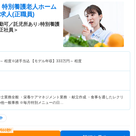
 特別養護老人ホーム
求人(正職員)
勤可／託児所あり♪特別養護
正社員＞
～
程度※諸手当込 【モデル年収】
333
万円～
程度
養士業務全般 ・栄養ケアマネジメント業務 ・献立作成 ・食事を通したレクリ
の他一般事務 ※毎月特別メニューの日…
中