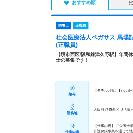
おすすめ順
栄養士
正職員
社会医療法人ペガサス 馬場
(正職員)
【堺市西区/阪和線津久野駅】年間休
士の募集です！
【モデル月収】
17.0
万円
給与
大阪府 堺市西区
ＪＲ阪
勤務地
【仕事内容】 〇栄養士業
介護保険事業を通じて地
仕事内容