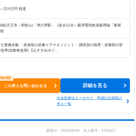
～
23.6
万円
程度
和線(天王寺－和歌山)「津久野駅」（徒歩12分）阪堺電気軌道阪堺線「船尾
 他
養士業務全般 ・患者様の栄養ケアマネジメント ・調理員の指導・栄養部の管
指導(自動車使用) 【おすすめポイ…
詳細を見る
この求人を問い合わせる
社会医療法人ペガサス 馬場記念病院の
求人一覧
更新日：2025/09/30 求人番号：9761627