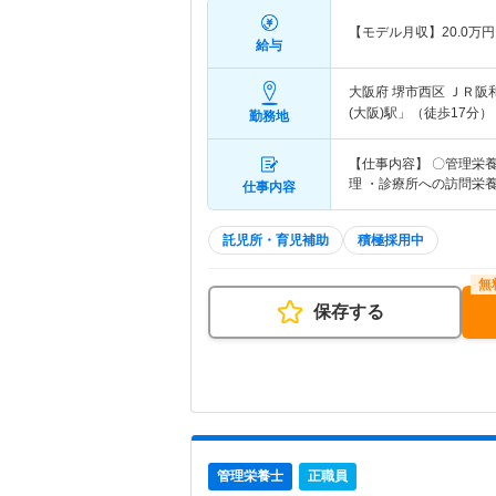
【モデル月収】
20.0
万円
給与
大阪府 堺市西区
ＪＲ阪
(大阪)駅」（徒歩17分）
勤務地
【仕事内容】 〇管理栄
理 ・診療所への訪問栄養
仕事内容
託児所・育児補助
積極採用中
保存する
管理栄養士
正職員