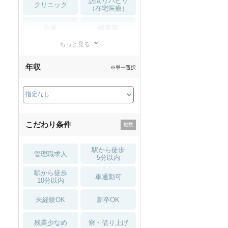
訪問リハビリ
クリニック
（在宅医療）
企業
保育園
もっと見る
小児リハビリ
整骨院
年収
※単一選択
接骨院
訪問マッサージ
薬局・
その他
ドラッグストア
こだわり条件
駅から徒歩
管理職求人
5分以内
駅から徒歩
車通勤可
10分以内
未経験OK
新卒OK
残業少なめ
寮・借り上げ