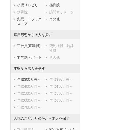
小児リハビリ
整骨院
鹿児島県
沖縄県
接骨院
訪問マッサージ
薬局・ドラッグ
その他
ストア
雇用形態から求人を探す
正社員(正職員)
契約社員・嘱託
社員
非常勤・パート
その他
年収から求人を探す
年収300万円～
年収350万円～
年収400万円～
年収450万円～
年収500万円～
年収550万円～
年収600万円～
年収650万円～
年収700万円～
人気のこだわり条件から求人を探す
管理職求人
駅から徒歩5分以