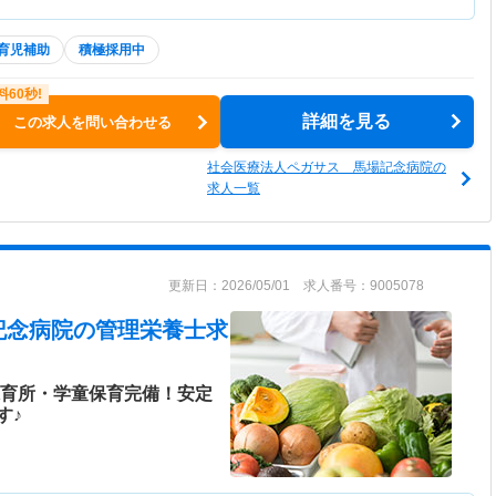
育児補助
積極採用中
詳細を見る
この求人を問い合わせる
社会医療法人ペガサス 馬場記念病院の
求人一覧
更新日：2026/05/01 求人番号：9005078
記念病院
の管理栄養士求
保育所・学童保育完備！安定
す♪