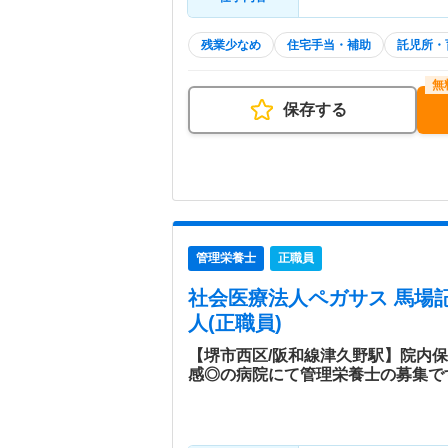
残業少なめ
住宅手当・補助
託児所・
保存する
管理栄養士
正職員
社会医療法人ペガサス 馬場
人(正職員)
【堺市西区/阪和線津久野駅】院内
感◎の病院にて管理栄養士の募集で