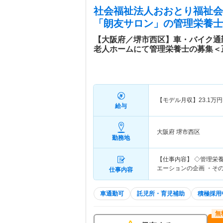
社会福祉法人おおとり福祉会
「朗友サロン」
の管理栄養士
【大阪府／堺市西区】車・バイク通
老人ホームにて管理栄養士の募集＜
【モデル月収】
23.1
万円
給与
大阪府 堺市西区
勤務地
【仕事内容】 ◇管理栄
エーションの企画 ・そ
仕事内容
車通勤可
託児所・育児補助
積極採用