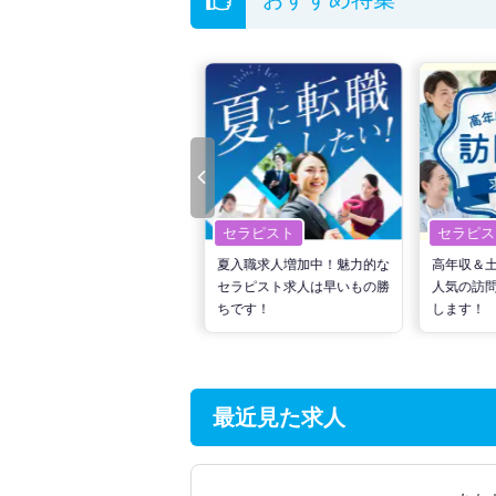
セラピスト
セラピスト
セラピス
転職で高収入を狙う！計画的
夏入職求人増加中！魅力的な
高年収＆
な活動でPTの好条件求人を
セラピスト求人は早いもの勝
人気の訪
見つけるには？
ちです！
します！
最近見た求人