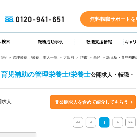
0120-941-651
無料転職サポートを
ド
求人検索
転職成功事例
転職支
情報
管理栄養士/栄養士求人一覧
大阪府
堺市
西区
託児所・育児補助
・育児補助の管理栄養士/栄養士
公開求人・転職・
開求人
非公開求人を含めて紹介してもらう
<<
<
>
>>
1