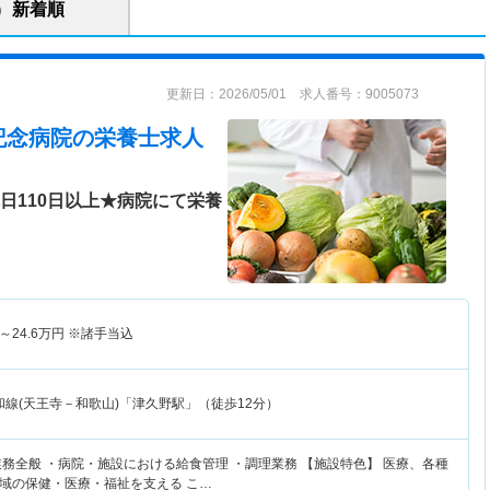
新着順
更新日：2026/05/01 求人番号：9005073
記念病院
の栄養士求人
日110日以上★病院にて栄養
～
24.6
万円
※諸手当込
和線(天王寺－和歌山)「津久野駅」（徒歩12分）
務全般 ・病院・施設における給食管理 ・調理業務 【施設特色】 医療、各種
域の保健・医療・福祉を支える こ…