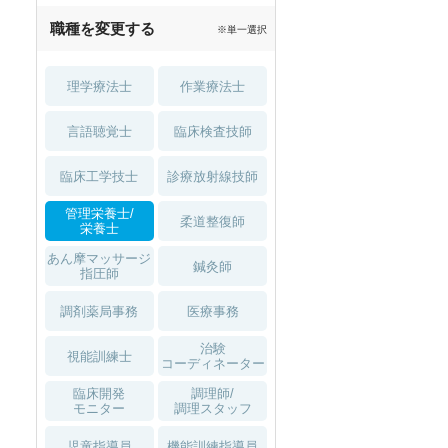
職種を変更する
※単一選択
理学療法士
作業療法士
言語聴覚士
臨床検査技師
臨床工学技士
診療放射線技師
管理栄養士/
柔道整復師
栄養士
あん摩マッサージ
鍼灸師
指圧師
調剤薬局事務
医療事務
治験
視能訓練士
コーディネーター
臨床開発
調理師/
モニター
調理スタッフ
児童指導員
機能訓練指導員