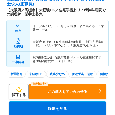
士求人(正職員)
【大阪府／高槻市】未経験OK／住宅手当あり／精神科病院で
の調理師・栄養士募集
【モデル月収】
16.8
万円～
程度 諸手当込み ※栄
養士モデル
給与
大阪府 高槻市
ＪＲ東海道本線(米原－神戸)「摂津富
田駅」（バス・車15分）ＪＲ東海道本線(米原－神
勤務地
戸)「高槻駅」（徒歩15分）
院内厨房における調理業務 ※オール電化厨房です
急性期治療病棟 ストレスケ…
仕事内容
車通勤可
未経験OK
残業少なめ
住宅手当・補助
積極採用
この求人を問い合わせる
保存する
詳細を見る