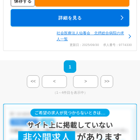
保存する
詳細を見る
社会医療法人仙養会 北摂総合病院の求
人一覧
更新日：2025/09/30 求人番号：9774330
1
<<
<
>
>>
（1～4件目を表示中）