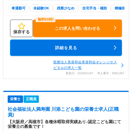
車通勤可
未経験OK
残業少なめ
住宅手当・補助
積極採用
この求人を問い合わせる
保存する
詳細を見る
医療法人美喜和会美喜和会オレンジホス
ピタルの求人一覧
更新日：2026/01/07 求人番号：9081387
栄養士
正職員
社会福祉法人満寿園 川添こども園
の栄養士求人(正職
員)
【大阪府／高槻市】各種休暇取得実績あり♪認定こども園にて
栄養士の募集です！