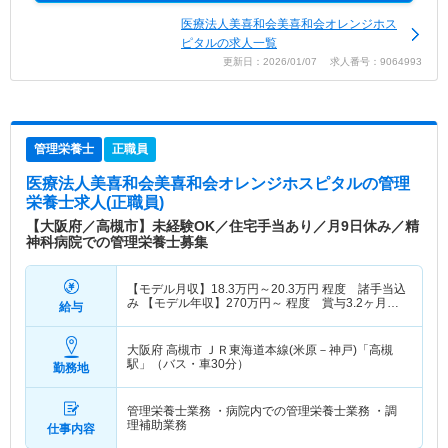
医療法人美喜和会美喜和会オレンジホス
ピタルの求人一覧
更新日：2026/01/07 求人番号：9064993
管理栄養士
正職員
医療法人美喜和会美喜和会オレンジホスピタル
の管理
栄養士求人(正職員)
【大阪府／高槻市】未経験OK／住宅手当あり／月9日休み／精
神科病院での管理栄養士募集
【モデル月収】
18.3
万円～
20.3
万円
程度 諸手当込
み 【モデル年収】
270
万円～
程度 賞与3.2ヶ月想
給与
定
大阪府 高槻市
ＪＲ東海道本線(米原－神戸)「高槻
駅」（バス・車30分）
勤務地
管理栄養士業務 ・病院内での管理栄養士業務 ・調
理補助業務
仕事内容