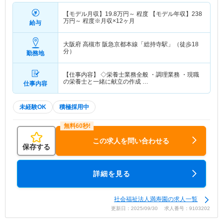
【モデル月収】
19.8
万円～
程度 【モデル年収】
238
万円～
程度※月収×12ヶ月
給与
大阪府 高槻市
阪急京都本線「総持寺駅」（徒歩18
分）
勤務地
【仕事内容】 ◇栄養士業務全般 ・調理業務 ・現職
の栄養士と一緒に献立の作成 …
仕事内容
未経験OK
積極採用中
この求人を問い合わせる
保存する
詳細を見る
社会福祉法人満寿園の求人一覧
更新日：2025/09/30 求人番号：9103202