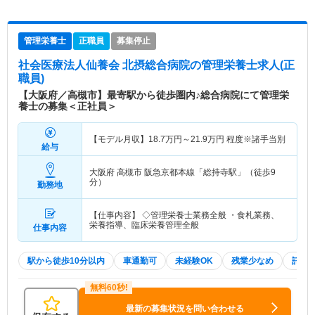
管理栄養士
正職員
募集停止
社会医療法人仙養会 北摂総合病院
の管理栄養士求人(正
職員)
【大阪府／高槻市】最寄駅から徒歩圏内♪総合病院にて管理栄
養士の募集＜正社員＞
【モデル月収】
18.7
万円～
21.9
万円
程度※諸手当別
給与
大阪府 高槻市
阪急京都本線「総持寺駅」（徒歩9
分）
勤務地
【仕事内容】 ◇管理栄養士業務全般 ・食札業務、
栄養指導、臨床栄養管理全般
仕事内容
駅から徒歩10分以内
車通勤可
未経験OK
残業少なめ
託児
最新の募集状況を問い合わせる