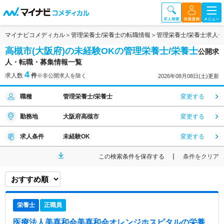
マイナビコメディカル
管理栄養士/栄養士の転職情報
管理栄養士/栄養士求人
高槻市(大阪府)の未経験OKの管理栄養士/栄養士
公開求
人・転職・募集情報一覧
4
求人数
件
※非公開求人を除く
2026年08月08日(土)更新
職種
管理栄養士/栄養士
変更する
勤務地
大阪府高槻市
変更する
求人条件
未経験OK
変更する
この検索条件を保存する
条件をクリア
栄養士
正職員
医療法人美喜和会美喜和会オレンジホスピタル
の栄養