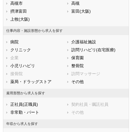
静岡県
高槻市
愛知県
高槻
三重県
滋賀県
摂津富田
京都府
富田(大阪)
大阪府
兵庫県
上牧(大阪)
奈良県
和歌山県
鳥取県
島根県
岡山県
仕事内容・施設形態から求人を探す
広島県
山口県
徳島県
病院
介護福祉施設
香川県
愛媛県
高知県
クリニック
訪問リハビリ(在宅医療)
福岡県
佐賀県
長崎県
企業
保育園
熊本県
大分県
宮崎県
小児リハビリ
整骨院
鹿児島県
沖縄県
接骨院
訪問マッサージ
薬局・ドラッグストア
その他
雇用形態から求人を探す
正社員(正職員)
契約社員・嘱託社員
非常勤・パート
その他
年収から求人を探す