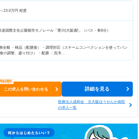
～
23.0
万円
程度
鉄道国際文化公園都市モノレール「豊川(大阪)駅」（バス・車8分）
業務全般 ・検品（配膳後） ・調理対応（スチームコンベクションを使ってパン
食の調整、盛り付け） ・配膳 ・洗浄…
詳細を見る
この求人を問い合わせる
医療法人成和会 北大阪ほうせんか病院
の求人一覧