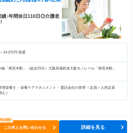
績♪年間休日110日◎介護老
！
～
24.0
万円
程度
本線「南茨木駅」（徒歩25分）大阪高速鉄道大阪モノレール「南茨木駅」
管理栄養士 ・栄養ケアマネジメント ・委託会社の管理 ＜定員＞入所定員
含む）
詳細を見る
この求人を問い合わせる