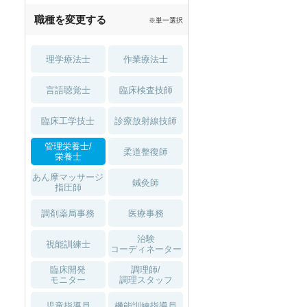
職種を変更する
※単一選択
理学療法士
作業療法士
言語聴覚士
臨床検査技師
臨床工学技士
診療放射線技師
管理栄養士/
柔道整復師
栄養士
あん摩マッサージ
鍼灸師
指圧師
調剤薬局事務
医療事務
治験
視能訓練士
コーディネーター
臨床開発
調理師/
モニター
調理スタッフ
児童指導員
機能訓練指導員