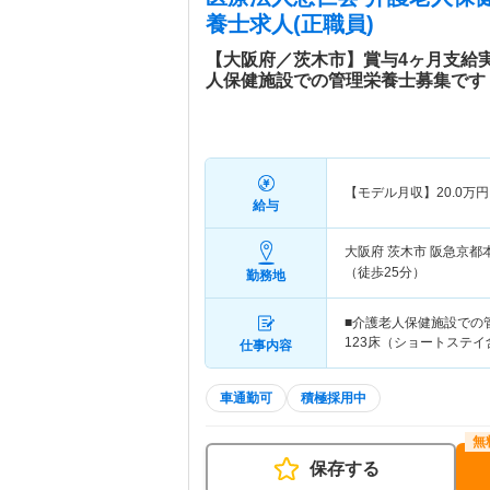
養士求人(正職員)
【大阪府／茨木市】賞与4ヶ月支給実
人保健施設での管理栄養士募集です
【モデル月収】
20.0
万円
給与
大阪府 茨木市
阪急京都
（徒歩25分）
勤務地
■介護老人保健施設での
123床（ショートステイ
仕事内容
車通勤可
積極採用中
保存する