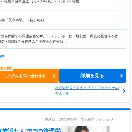
～
程度※諸手当込 【モデル年収】
232
万円～
程度
本線「茨木市駅」（徒歩4分）
導型保育園での調理業務です。 ・アレルギー食・離乳食・職員の昼食等を作
19名・職員8名分程度のご準備をお任せ致…
用中
詳細を見る
この求人を問い合わせる
株式会社ＫＥＧキャリア・アカデミーの
求人一覧
更新日：2025/09/30 求人番号：9787270
健施設たんぽぽ
の管理栄