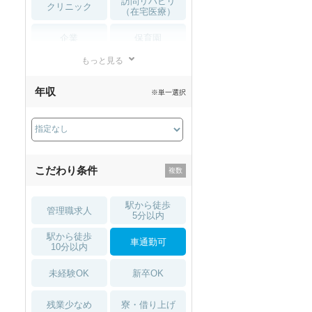
訪問リハビリ
クリニック
（在宅医療）
企業
保育園
もっと見る
小児リハビリ
整骨院
年収
※単一選択
接骨院
訪問マッサージ
薬局・
その他
ドラッグストア
こだわり条件
駅から徒歩
管理職求人
5分以内
駅から徒歩
車通勤可
10分以内
未経験OK
新卒OK
残業少なめ
寮・借り上げ