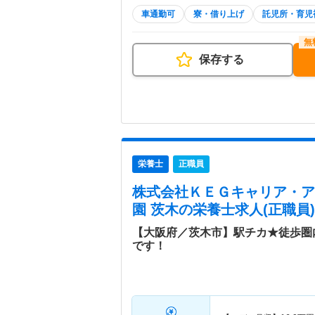
車通勤可
寮・借り上げ
託児所・育児
保存する
栄養士
正職員
株式会社ＫＥＧキャリア・ア
園 茨木
の栄養士求人(正職員)
【大阪府／茨木市】駅チカ★徒歩圏
です！