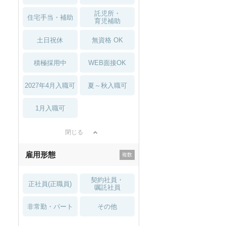
託児所・
住宅手当・補助
育児補助
土日祝休
無資格 OK
積極採用中
WEB面接OK
2027年4月入職可
夏～秋入職可
1月入職可
閉じる
雇用形態
契約社員・
正社員(正職員)
嘱託社員
非常勤・パート
その他