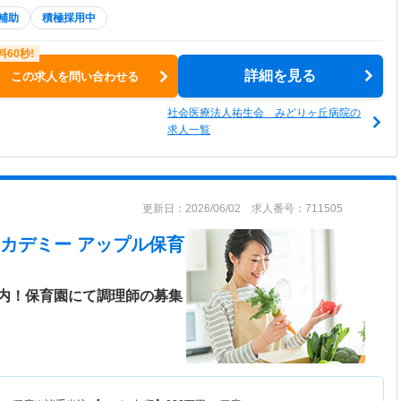
補助
積極採用中
詳細を見る
この求人を問い合わせる
社会医療法人祐生会 みどりヶ丘病院の
求人一覧
更新日：2026/06/02 求人番号：711505
カデミー アップル保育
内！保育園にて調理師の募集