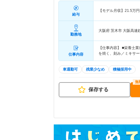
【モデル月収】
21.5
万円
給与
大阪府 茨木市
大阪高速
勤務地
【仕事内容】 ■栄養士
を焼く、刻み／ミキサー
仕事内容
車通勤可
残業少なめ
積極採用中
保存する