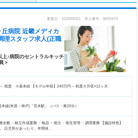
更新日：2026/06/02 求人番号：9055970
ヶ丘病院 近畿メディカ
/調理スタッフ求人(正職
以上♪病院のセントラルキッチ
員＞
～
程度 ※基本給 【モデル年収】
240
万円～
程度※月収×12ヶ月
道本線(米原－神戸)「茨木駅」（バス・車20分）
務全般 ・献立作成業務 ・検品 ・発注 ・衛生管理 ・調理業務 【施設特色】
。 託児所があったり、年間休…