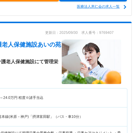
医療法人恵仁会の求人一覧
更新日：2025/09/30 求人番号：9769407
護老人保健施設あいの苑
介護老人保健施設にて管理栄
～
24.0
万円
程度※諸手当込
道本線(米原－神戸)「摂津富田駅」（バス・車10分）