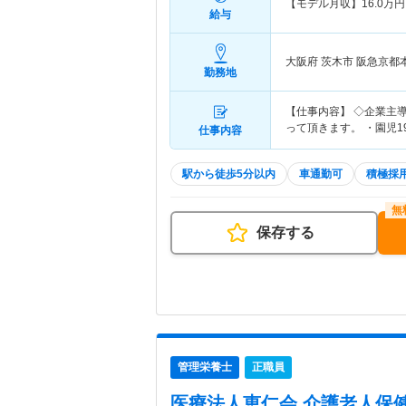
【モデル月収】
16.0
万円
給与
大阪府 茨木市
阪急京都
勤務地
【仕事内容】 ◇企業主
って頂きます。 ・園児
仕事内容
駅から徒歩5分以内
車通勤可
積極採
保存する
管理栄養士
正職員
医療法人恵仁会 介護老人保