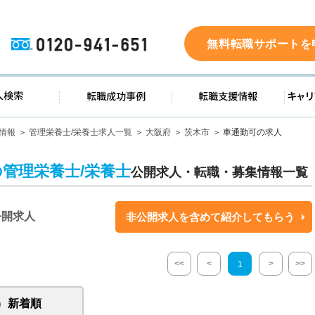
0120-941-651
無料転職サポートを
ド
求人検索
転職成功事例
転職支
情報
管理栄養士/栄養士求人一覧
大阪府
茨木市
車通勤可の求人
の管理栄養士/栄養士
公開求人・転職・募集情報一覧
公開求人
非公開求人を含めて紹介してもらう
<<
<
>
>>
1
新着順