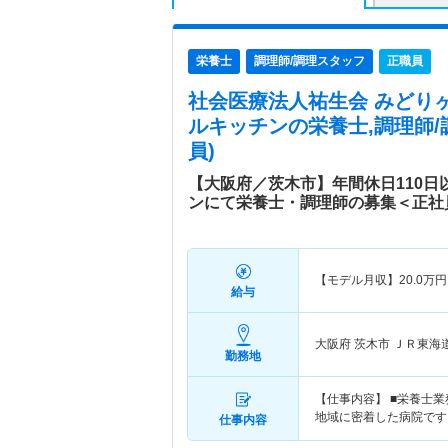
栄養士
調理師/調理スタッフ
正職員
社会医療法人祐生会 みどり
ルキッチン
の栄養士,調理師
員)
【大阪府／茨木市】年間休日110日
ンにて栄養士・調理師の募集＜正社
【モデル月収】
20.0
万円
給与
大阪府 茨木市
ＪＲ東海
勤務地
【仕事内容】 ■栄養士業
地域に密着した病院です
仕事内容