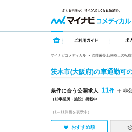
トップページ
ご利用ガイ
マイナビコメディカル
管理栄養士/栄養士の転職
茨木市(大阪府)の車通勤可
11
条件に合う公開求人
非
（10事業所・施設）掲載中
（1～11件目を表示中）
おすすめ順