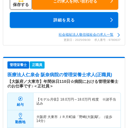
この求人を問い合わせる
保存する
詳細を見る
社会福祉法人敬信福祉会の求人一覧
更新日：2025/09/30 求人番号：9780637
管理栄養士
正職員
医療法人仁泉会 阪奈病院
の管理栄養士求人(正職員)
【大阪府／大東市】年間休日110日☆病院における管理栄養士
のお仕事です♪＜正社員＞
【モデル月収】
18.0
万円～
18.0
万円
程度 ※諸手当
込み
給与
大阪府 大東市
ＪＲ片町線「野崎(大阪)駅」（徒歩
14分）
勤務地