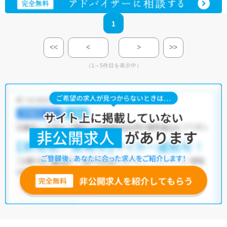
1
<<
<
>
>>
（1～5件目を表示中）