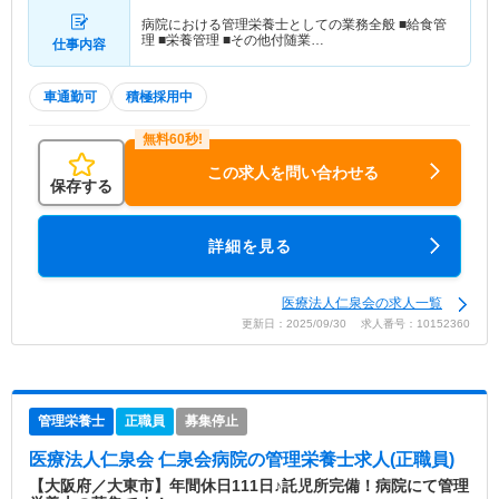
病院における管理栄養士としての業務全般 ■給食管
理 ■栄養管理 ■その他付随業…
仕事内容
車通勤可
積極採用中
この求人を問い合わせる
保存する
詳細を見る
医療法人仁泉会の求人一覧
更新日：2025/09/30 求人番号：10152360
管理栄養士
正職員
募集停止
医療法人仁泉会 仁泉会病院
の管理栄養士求人(正職員)
【大阪府／大東市】年間休日111日♪託児所完備！病院にて管理