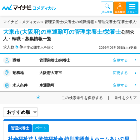
マイナビコメディカル
管理栄養士/栄養士の転職情報
管理栄養士/栄養士求人
大東市(大阪府)の車通勤可の管理栄養士/栄養士
公開求
人・転職・募集情報一覧
5
求人数
件
※非公開求人を除く
2026年08月08日(土)更新
職種
管理栄養士/栄養士
変更する
勤務地
大阪府大東市
変更する
求人条件
車通勤可
変更する
この検索条件を保存する
条件をクリア
管理栄養士
パート
社会福祉法人敬信福祉会 特別養護老人ホームあいの里