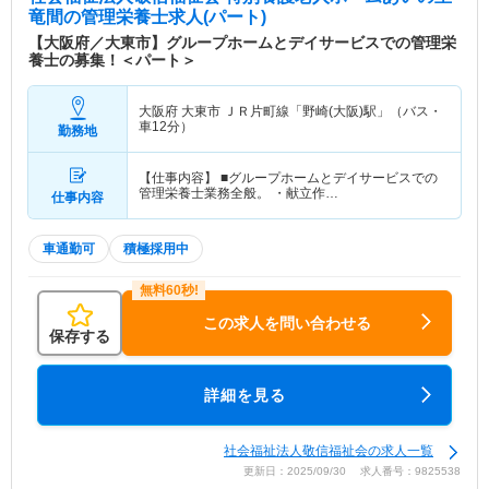
竜間
の管理栄養士求人(パート)
【大阪府／大東市】グループホームとデイサービスでの管理栄
養士の募集！＜パート＞
大阪府 大東市
ＪＲ片町線「野崎(大阪)駅」（バス・
車12分）
勤務地
【仕事内容】 ■グループホームとデイサービスでの
管理栄養士業務全般。 ・献立作…
仕事内容
車通勤可
積極採用中
この求人を問い合わせる
保存する
詳細を見る
社会福祉法人敬信福祉会の求人一覧
更新日：2025/09/30 求人番号：9825538