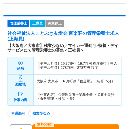
管理栄養士
正職員
募集停止
社会福祉法人ことぶき友愛会 百楽荘
の管理栄養士求人
(正職員)
【大阪府／大東市】残業少なめ／マイカー通勤可♪特養・デイ
サービスにて管理栄養士の募集＜正社員＞
【モデル月収】
19.7
万円～
19.7
万円
程度※諸手当込
【モデル年収】
278
万円～
278
万円
程度
給与
大阪府 大東市
ＪＲ片町線「住道駅」（徒歩15分）
勤務地
【仕事内容】 ◇管理栄養士業務全般 ・栄養士業務
・食数管理 ・検品 ・発注 …
仕事内容
車通勤可
残業少なめ