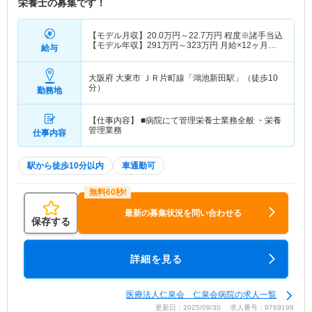
栄養士の募集です！
【モデル月収】
20.0
万円～
22.7
万円
程度※諸手当込
【モデル年収】
291
万円～
323
万円
月給×12ヶ月＋
給与
賞与3.20ヶ月想定
大阪府 大東市
ＪＲ片町線「鴻池新田駅」（徒歩10
分）
勤務地
【仕事内容】 ■病院にて管理栄養士業務全般 ・栄養
管理業務
仕事内容
駅から徒歩10分以内
車通勤可
最新の募集状況を問い合わせる
保存する
詳細を見る
医療法人仁泉会 仁泉会病院の求人一覧
更新日：2025/09/30 求人番号：9769198