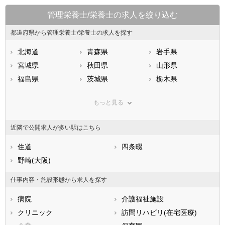
管理栄養士/栄養士の求人を絞り込む
都道府県から管理栄養士/栄養士の求人を探す
北海道
青森県
岩手県
宮城県
秋田県
山形県
福島県
茨城県
栃木県
群馬県
埼玉県
千葉県
もっと見る
東京都
神奈川県
新潟県
山梨県
長野県
富山県
近隣で公開求人が多い駅はこちら
石川県
福井県
岐阜県
静岡県
住道
愛知県
四条畷
三重県
滋賀県
野崎(大阪)
京都府
大阪府
兵庫県
奈良県
和歌山県
仕事内容・施設形態から求人を探す
鳥取県
島根県
岡山県
病院
介護福祉施設
広島県
山口県
徳島県
クリニック
訪問リハビリ(在宅医療)
香川県
愛媛県
高知県