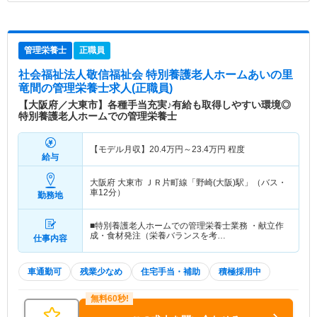
管理栄養士
正職員
社会福祉法人敬信福祉会 特別養護老人ホームあいの里
竜間
の管理栄養士求人(正職員)
【大阪府／大東市】各種手当充実♪有給も取得しやすい環境◎
特別養護老人ホームでの管理栄養士
【モデル月収】
20.4
万円～
23.4
万円
程度
給与
大阪府 大東市
ＪＲ片町線「野崎(大阪)駅」（バス・
車12分）
勤務地
■特別養護老人ホームでの管理栄養士業務 ・献立作
成・食材発注（栄養バランスを考…
仕事内容
車通勤可
残業少なめ
住宅手当・補助
積極採用中