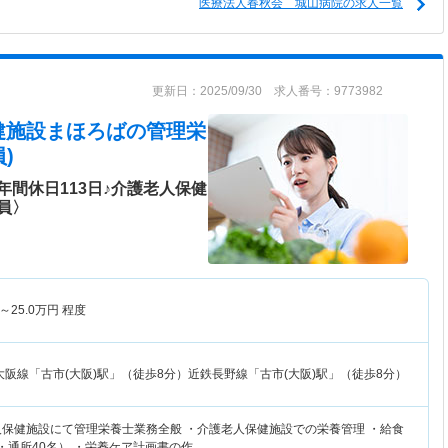
医療法人春秋会 城山病院の求人一覧
更新日：2025/09/30 求人番号：9773982
健施設まほろば
の管理栄
)
間休日113日♪介護老人保健
員〉
～
25.0
万円
程度
大阪線「古市(大阪)駅」（徒歩8分）近鉄長野線「古市(大阪)駅」（徒歩8分）
人保健施設にて管理栄養士業務全般 ・介護老人保健施設での栄養管理 ・給食
・通所40名） ・栄養ケア計画書の作…