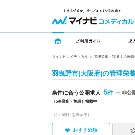
トップページ
ご利用ガイ
マイナビコメディカル
管理栄養士/栄養士の転職
羽曳野市(大阪府)の管理栄養
5
条件に合う公開求人
非公
（5事業所・施設）掲載中
（1～5件目を表示中）
おすすめ順