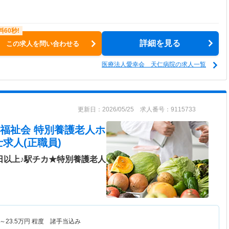
詳細を見る
この求人を問い合わせる
医療法人愛幸会 天仁病院の求人一覧
更新日：2026/05/25 求人番号：9115733
福祉会 特別養護老人ホ
求人(正職員)
日以上♪駅チカ★特別養護老人
～
23.5
万円
程度 諸手当込み