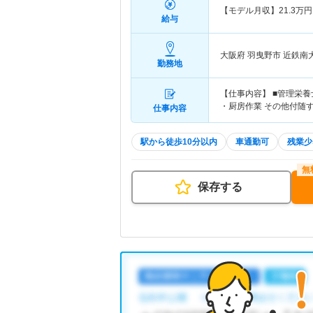
【モデル月収】
21.3
万円
給与
大阪府 羽曳野市
近鉄南
勤務地
【仕事内容】 ■管理栄養
・厨房作業 その他付随
仕事内容
駅から徒歩10分以内
車通勤可
残業少
保存する