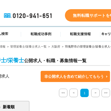
0120-941-651
無料転職サポートを
ド
求人検索
転職成功事例
転職支
情報
管理栄養士/栄養士求人一覧
大阪府
羽曳野市の管理栄養士/栄養士求人
士/栄養士
公開求人・転職・募集情報一覧
開求人
非公開求人を含めて紹介してもらう
<<
<
>
>>
1
新着順