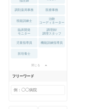
指圧師
調剤薬局事務
医療事務
治験
視能訓練士
コーディネーター
臨床開発
調理師/
モニター
調理スタッフ
児童指導員
機能訓練指導員
胚培養士
閉じる
フリーワード