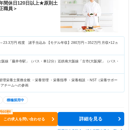
年間休日120日以上★原則土
正職員＞
～
23.3
万円
程度 諸手当込み 【モデル年収】
280
万円～
352
万円
月収×12ヵ
大阪線「藤井寺駅」（バス・車12分）近鉄南大阪線「古市(大阪)駅」（バス・
管理栄養士業務全般 ・栄養管理 ・栄養指導 ・栄養相談 ・NST（栄養サポー
ケアチームへの参画
積極採用中
詳細を見る
この求人を問い合わせる