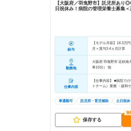
【大阪府／羽曳野市】託児所あり◎
日祝休み！病院の管理栄養士募集＜
【モデル月収】
18.3
万円
月＋賞与3.4ヵ月計算
給与
大阪府 羽曳野市
近鉄南
車10分） 他
勤務地
【仕事内容】 ■病院での
トチーム）業務 ・緩和
仕事内容
車通勤可
託児所・育児補助
土日祝休
保存する