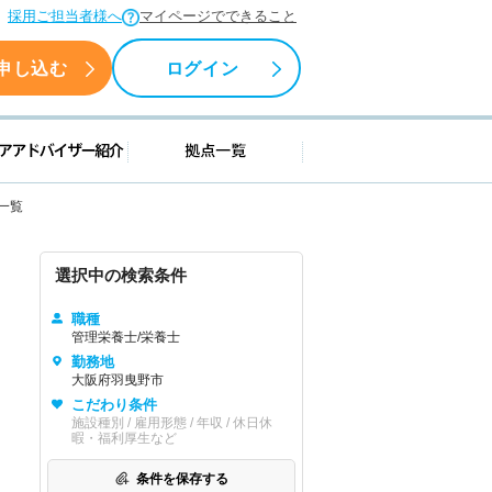
採用ご担当者様へ
マイページでできること
申し込む
ログイン
援情報
キャリアアドバイザー紹介
拠点一覧
一覧
選択中の検索条件
職種
管理栄養士/栄養士
勤務地
大阪府羽曳野市
こだわり条件
施設種別 / 雇用形態 / 年収 / 休日休
暇・福利厚生など
条件を保存する