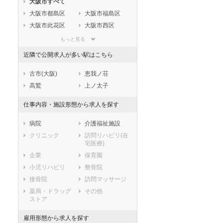
大阪市すべて
静岡県
愛知県
三重県
大阪市都島区
大阪市福島区
滋賀県
京都府
大阪府
大阪市此花区
大阪市西区
兵庫県
奈良県
和歌山県
大阪市港区
大阪市大正区
鳥取県
島根県
岡山県
もっと見る
大阪市天王寺区
大阪市浪速区
広島県
山口県
徳島県
近隣で公開求人が多い駅はこちら
大阪市西淀川区
大阪市東淀川区
香川県
愛媛県
高知県
大阪市東成区
大阪市生野区
古市(大阪)
恵我ノ荘
福岡県
佐賀県
長崎県
大阪市旭区
大阪市城東区
高鷲
上ノ太子
熊本県
大分県
宮崎県
大阪市阿倍野区
大阪市住吉区
鹿児島県
沖縄県
仕事内容・施設形態から求人を探す
大阪市東住吉区
大阪市西成区
大阪市淀川区
大阪市鶴見区
病院
介護福祉施設
大阪市住之江区
大阪市平野区
クリニック
訪問リハビリ(在
宅医療)
大阪市北区
大阪市中央区
企業
保育園
堺市すべて
小児リハビリ
整骨院
堺市堺区
堺市中区
接骨院
訪問マッサージ
堺市東区
堺市西区
薬局・ドラッグ
その他
堺市南区
堺市北区
ストア
堺市美原区
市部
雇用形態から求人を探す