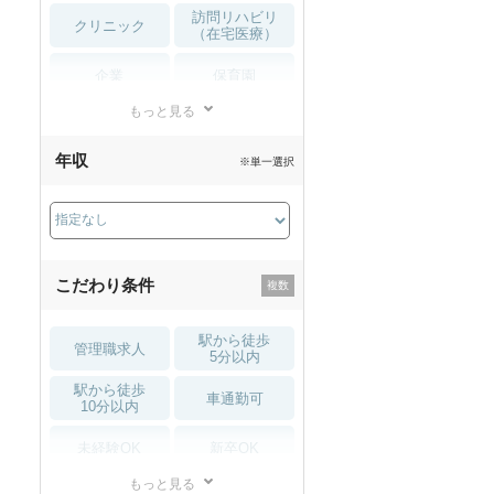
訪問リハビリ
クリニック
（在宅医療）
企業
保育園
もっと見る
小児リハビリ
整骨院
年収
※単一選択
接骨院
訪問マッサージ
薬局・
その他
ドラッグストア
こだわり条件
駅から徒歩
管理職求人
5分以内
駅から徒歩
車通勤可
10分以内
未経験OK
新卒OK
もっと見る