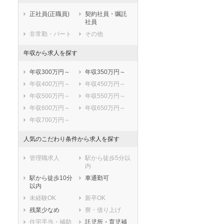
岸和田市
豊中市
正社員(正職員)
契約社員・嘱託
池田市
吹田市
社員
泉大津市
高槻市
非常勤・パート
その他
貝塚市
守口市
年収から求人を探す
枚方市
茨木市
八尾市
泉佐野市
年収300万円～
年収350万円～
富田林市
寝屋川市
年収400万円～
年収450万円～
河内長野市
松原市
年収500万円～
年収550万円～
大東市
和泉市
年収600万円～
年収650万円～
箕面市
柏原市
年収700万円～
羽曳野市
門真市
摂津市
高石市
人気のこだわり条件から求人を探す
藤井寺市
東大阪市
管理職求人
駅から徒歩5分以
泉南市
四條畷市
内
交野市
大阪狭山市
駅から徒歩10分
車通勤可
阪南市
三島郡島本町
以内
豊能郡豊能町
豊能郡能勢町
未経験OK
新卒OK
泉北郡忠岡町
泉南郡熊取町
残業少なめ
寮・借り上げ
泉南郡田尻町
泉南郡岬町
住宅手当・補助
託児所・育児補