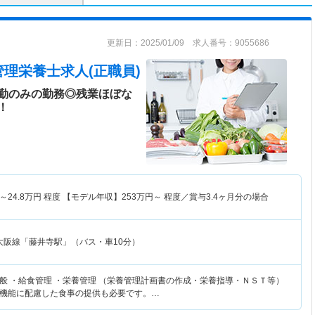
更新日：2025/01/09 求人番号：9055686
管理栄養士求人(正職員)
勤のみの勤務◎残業ほぼな
！
～
24.8
万円
程度 【モデル年収】
253
万円～
程度／賞与3.4ヶ月分の場合
大阪線「藤井寺駅」（バス・車10分）
般 ・給食管理 ・栄養管理 （栄養管理計画書の作成・栄養指導・ＮＳＴ等）
機能に配慮した食事の提供も必要です。…