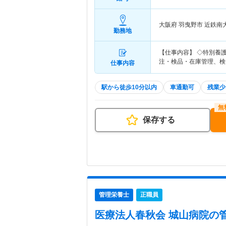
大阪府 羽曳野市
近鉄南
勤務地
【仕事内容】 ◇特別養
注・検品・在庫管理、検
仕事内容
駅から徒歩10分以内
車通勤可
残業少
保存する
管理栄養士
正職員
医療法人春秋会 城山病院
の