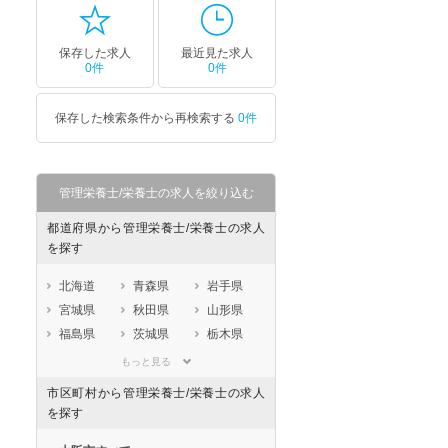
保存した求人
最近見た求人
0件
0件
保存した検索条件から再検索する
0件
管理栄養士/栄養士の求人を絞り込む
都道府県から管理栄養士/栄養士の求人
を探す
北海道
青森県
岩手県
宮城県
秋田県
山形県
福島県
茨城県
栃木県
群馬県
埼玉県
千葉県
もっと見る
東京都
神奈川県
新潟県
市区町村から管理栄養士/栄養士の求人
山梨県
長野県
富山県
を探す
石川県
福井県
岐阜県