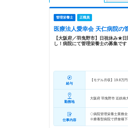
管理栄養士
正職員
医療法人愛幸会 天仁病院
の
【大阪府／羽曳野市】日祝休み★日
し！病院にて管理栄養士の募集です
【モデル月収】
19.8
万円
給与
大阪府 羽曳野市
近鉄南
勤務地
◇病院管理栄養士業務全
※療養型病院で摂食嚥下
仕事内容