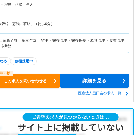
～
程度 ※諸手当込
大阪線「恵我ノ荘駅」（徒歩6分）
士業務全般 ・献立作成 ・発注 ・栄養管理 ・栄養指導 ・給食管理 ・食数管理
する業務
なめ
積極採用中
詳細を見る
この求人を問い合わせる
医療法人昌円会の求人一覧