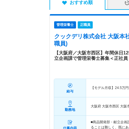
おすすめ順
管理栄養士
正職員
クックデリ株式会社 大阪本
職員)
【大阪府／大阪市西区】年間休日1
立企画課で管理栄養士募集＜正社員
【モデル月収】
24.5
万円
給与
大阪府 大阪市西区
大阪
勤務地
■商品開発部・献立企画
ることは難しく、既にあ
仕事内容