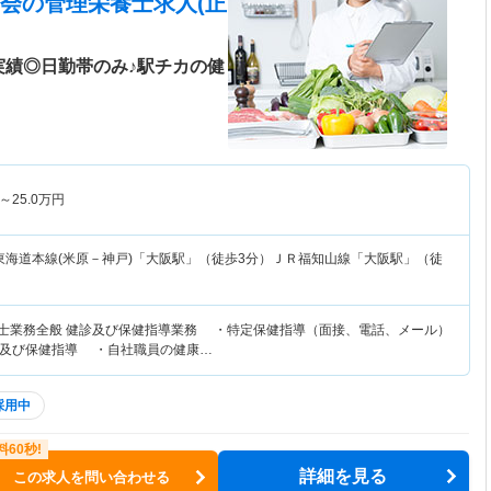
会
の管理栄養士求人(正
実績◎日勤帯のみ♪駅チカの健
～
25.0
万円
東海道本線(米原－神戸)「大阪駅」（徒歩3分）ＪＲ福知山線「大阪駅」（徒
養士業務全般 健診及び保健指導業務 ・特定保健指導（面接、電話、メール）
及び保健指導 ・自社職員の健康…
採用中
詳細を見る
この求人を問い合わせる