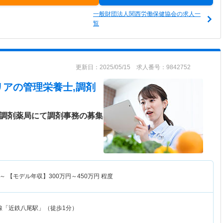
一般財団法人関西労働保健協会の求人一
覧
更新日：2025/05/15 求人番号：9842752
リア
の管理栄養士,調剤
♪調剤薬局にて調剤事務の募集
～
【モデル年収】
300
万円～
450
万円
程度
線「近鉄八尾駅」（徒歩1分）