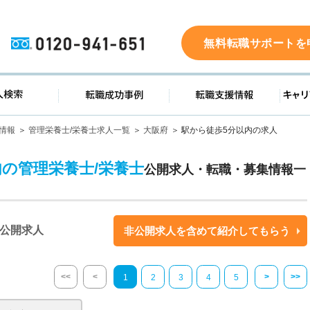
0120-941-651
無料転職サポートを
ド
求人検索
転職成功事例
転職支
情報
管理栄養士/栄養士求人一覧
大阪府
駅から徒歩5分以内の求人
の管理栄養士/栄養士
公開求人・転職・募集情報一
公開求人
非公開求人を含めて紹介してもらう
<<
<
>
>>
1
2
3
4
5