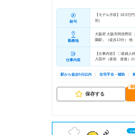
【モデル月収】
18.0
万円
別）
給与
大阪府 大阪市阿倍野区
園駅」（徒歩13分） 他
勤務地
【仕事内容】 〇産婦人
入院中（産前、産後）の
仕事内容
駅から徒歩5分以内
住宅手当・補助
保存する