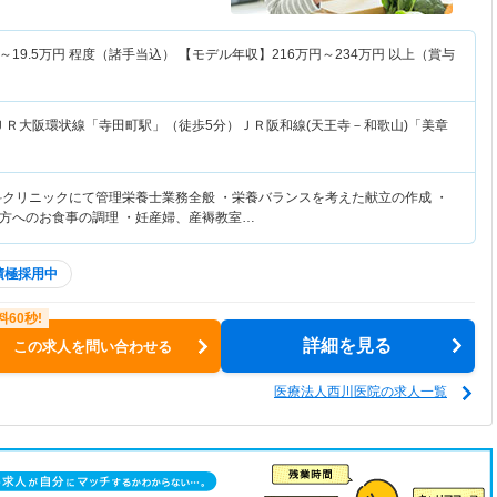
～
19.5
万円
程度（諸手当込） 【モデル年収】
216
万円～
234
万円
以上（賞与
ＪＲ大阪環状線「寺田町駅」（徒歩5分）ＪＲ阪和線(天王寺－和歌山)「美章
科クリニックにて管理栄養士業務全般 ・栄養バランスを考えた献立の作成 ・
方へのお食事の調理 ・妊産婦、産褥教室…
積極採用中
詳細を見る
この求人を問い合わせる
医療法人西川医院の求人一覧