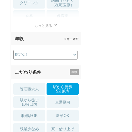
訪問リハビリ
クリニック
（在宅医療）
企業
保育園
もっと見る
小児リハビリ
整骨院
年収
※単一選択
接骨院
訪問マッサージ
薬局・
その他
ドラッグストア
こだわり条件
駅から徒歩
管理職求人
5分以内
駅から徒歩
車通勤可
10分以内
未経験OK
新卒OK
残業少なめ
寮・借り上げ