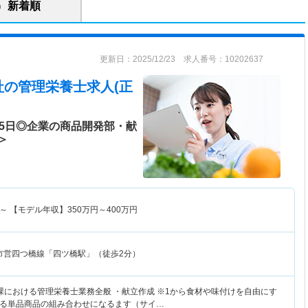
新着順
更新日：2025/12/23 求人番号：10202637
社
の管理栄養士求人(正
25日◎企業の商品開発部・献
＞
～
【モデル年収】
350
万円～
400
万円
市営四つ橋線「四ツ橋駅」（徒歩2分）
課における管理栄養士業務全般 ・献立作成 ※1から食材や味付けを自由にす
る単品商品の組み合わせになるます（サイ…