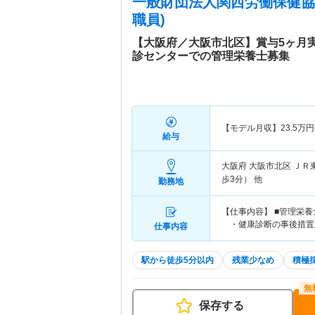
一般財団法人関西労働保健協
職員)
【大阪府／大阪市北区】賞与5ヶ月
診センターでの管理栄養士募集
【モデル月収】
23.5
万円
給与
大阪府 大阪市北区
ＪＲ
歩3分） 他
勤務地
【仕事内容】 ■管理栄
・健康診断の事後措置
仕事内容
駅から徒歩5分以内
残業少なめ
積極
保存する