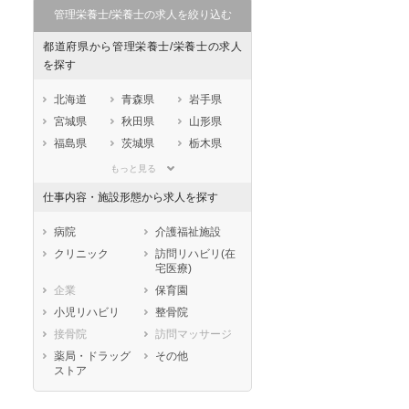
管理栄養士/栄養士の求人を絞り込む
都道府県から管理栄養士/栄養士の求人
を探す
北海道
青森県
岩手県
宮城県
秋田県
山形県
福島県
茨城県
栃木県
群馬県
埼玉県
千葉県
もっと見る
東京都
神奈川県
新潟県
仕事内容・施設形態から求人を探す
山梨県
長野県
富山県
石川県
福井県
岐阜県
病院
介護福祉施設
静岡県
愛知県
三重県
クリニック
訪問リハビリ(在
宅医療)
滋賀県
京都府
大阪府
企業
保育園
兵庫県
奈良県
和歌山県
小児リハビリ
整骨院
鳥取県
島根県
岡山県
接骨院
訪問マッサージ
広島県
山口県
徳島県
薬局・ドラッグ
その他
香川県
愛媛県
高知県
ストア
福岡県
佐賀県
長崎県
熊本県
大分県
宮崎県