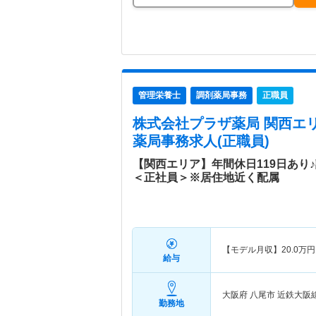
管理栄養士
調剤薬局事務
正職員
株式会社プラザ薬局 関西エ
薬局事務求人(正職員)
【関西エリア】年間休日119日あり
＜正社員＞※居住地近く配属
【モデル月収】
20.0
万円
給与
大阪府 八尾市
近鉄大阪
勤務地