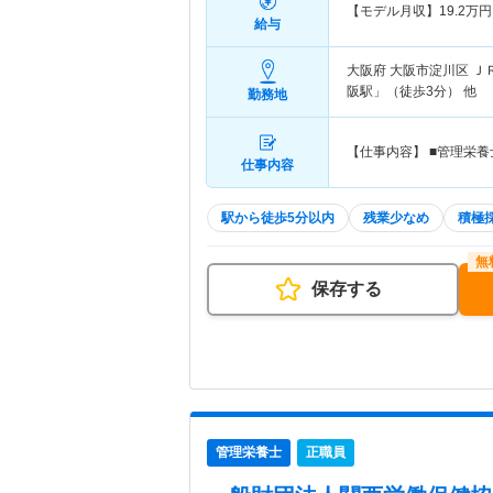
【モデル月収】
19.2
万円
給与
大阪府 大阪市淀川区
Ｊ
阪駅」（徒歩3分） 他
勤務地
【仕事内容】 ■管理栄
仕事内容
駅から徒歩5分以内
残業少なめ
積極
保存する
管理栄養士
正職員