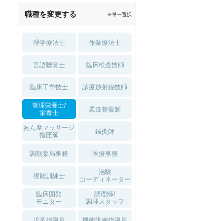
職種を変更する
※単一選択
理学療法士
作業療法士
言語聴覚士
臨床検査技師
臨床工学技士
診療放射線技師
管理栄養士/
柔道整復師
栄養士
あん摩マッサージ
鍼灸師
指圧師
調剤薬局事務
医療事務
治験
視能訓練士
コーディネーター
臨床開発
調理師/
モニター
調理スタッフ
児童指導員
機能訓練指導員