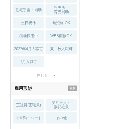
託児所・
住宅手当・補助
育児補助
土日祝休
無資格 OK
積極採用中
WEB面接OK
2027年4月入職可
夏～秋入職可
1月入職可
閉じる
雇用形態
契約社員・
正社員(正職員)
嘱託社員
非常勤・パート
その他