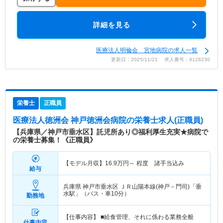
詳細を見る
医療法人明倫会 宮地病院の求人一覧
更新日：2025/11/21 求人番号：9128230
栄養士
正職員
医療法人徳洲会 神戸徳洲会病院
の栄養士求人(正職員)
【兵庫県／神戸市垂水区】託児所あり◎福利厚生充実★病院で
の栄養士募集！《正職員》
【モデル月収】
16.9
万円～
程度 諸手当込み
給与
兵庫県 神戸市垂水区
ＪＲ山陽本線(神戸－門司)「垂
水駅」（バス・車10分）
勤務地
【仕事内容】 ■給食管理、それに係わる業務全般
仕事内容