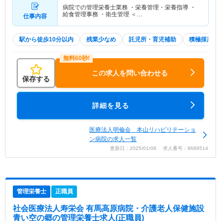
病院での管理栄養士業務 ・栄養管理・栄養指導 ・
給食管理事務 ・衛生管理 ＜…
仕事内容
駅から徒歩10分以内
残業少なめ
託児所・育児補助
積極採用中
この求人を問い合わせる
保存する
詳細を見る
医療法人明倫会 本山リハビリテーショ
ン病院の求人一覧
更新日：2025/01/08 求人番号：9689514
管理栄養士
正職員
社会医療法人寿栄会 有馬高原病院・介護老人保健施設
青い空の郷
の管理栄養士求人(正職員)