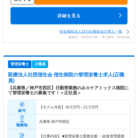
詳細を見る
社会福祉法人日の出福祉会の求人一覧
更新日：2025/07/09 求人番号：9045234
管理栄養士
正職員
医療法人社団偕生会 偕生病院
の管理栄養士求人(正職
員)
【兵庫県／神戸市西区】日勤帯業務のみ☆ケアミックス病院に
て管理栄養士の募集です！＜正社員＞
【モデル月収】
18.5
万円～
21.5
万円
給与
兵庫県 神戸市西区
勤務地
【仕事内容】 ■管理栄養士業務全般 ・給食管理業務