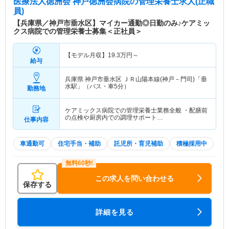
医療法人徳洲会 神戸徳洲会病院
の管理栄養士求人(正職
員)
【兵庫県／神戸市垂水区】マイカー通勤◎日勤のみ♪ケアミッ
クス病院での管理栄養士募集＜正社員＞
【モデル月収】
19.3
万円～
給与
兵庫県 神戸市垂水区
ＪＲ山陽本線(神戸－門司)「垂
水駅」（バス・車5分）
勤務地
ケアミックス病院での管理栄養士業務全般 ・配膳前
の点検や厨房内での調理サポート…
仕事内容
車通勤可
住宅手当・補助
託児所・育児補助
積極採用中
この求人を問い合わせる
保存する
詳細を見る