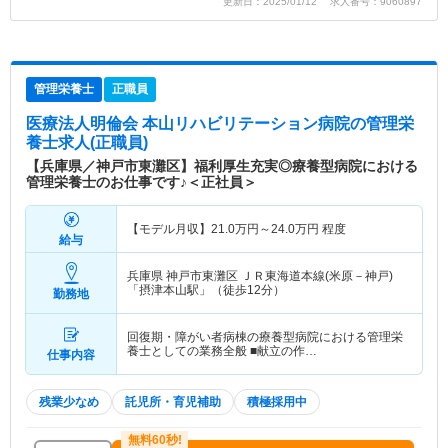
更新日：2025/01/12 求人番号：9060897
管理栄養士
正職員
医療法人明倫会 本山リハビリテーション病院
の管理栄
養士求人(正職員)
【兵庫県／神戸市東灘区】福利厚生充実◎療養型病院における
管理栄養士のお仕事です♪＜正社員＞
【モデル月収】
21.0
万円～
24.0
万円
程度
給与
兵庫県 神戸市東灘区
ＪＲ東海道本線(米原－神戸)
「摂津本山駅」（徒歩12分）
勤務地
回復期・障がい者病棟の療養型病院における管理栄
養士としての業務全般 ■献立の作…
仕事内容
残業少なめ
託児所・育児補助
積極採用中