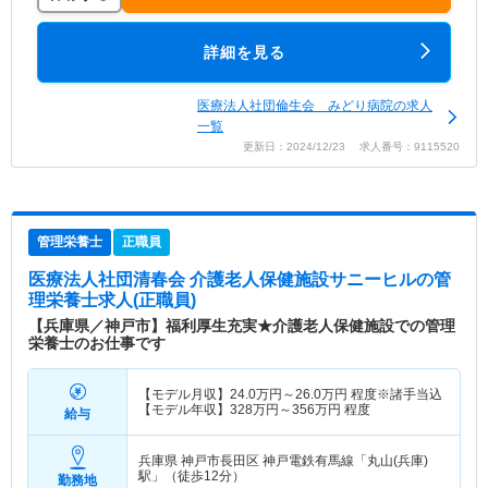
詳細を見る
医療法人社団倫生会 みどり病院の求人
一覧
更新日：2024/12/23 求人番号：9115520
管理栄養士
正職員
医療法人社団清春会 介護老人保健施設サニーヒル
の管
理栄養士求人(正職員)
【兵庫県／神戸市】福利厚生充実★介護老人保健施設での管理
栄養士のお仕事です
【モデル月収】
24.0
万円～
26.0
万円
程度※諸手当込
【モデル年収】
328
万円～
356
万円
程度
給与
兵庫県 神戸市長田区
神戸電鉄有馬線「丸山(兵庫)
駅」（徒歩12分）
勤務地