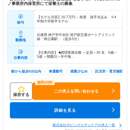
／事業所内保育所にて栄養士の募集
【モデル月収】
20.7
万円～
程度 諸手当込み ※4
年制大学新卒モデル
給与
兵庫県 神戸市中央区
神戸新交通ポートアイランド
線「南公園駅」（徒歩5分）
勤務地
【仕事内容】 ■調理業務全般 ＜定員＞35 名 0歳～
5歳 ＜開園日＞年中無…
仕事内容
駅から徒歩5分以内
車通勤可
残業少なめ
託児所・育児補助
この求人を問い合わせる
保存する
詳細を見る
株式会社ポピンズエデュケアの求人一覧