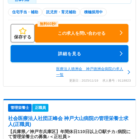
住宅手当・補助
託児所・育児補助
積極採用中
この求人を問い合わせる
保存する
詳細を見る
医療法人徳洲会 神戸徳洲会病院の求人
一覧
更新日：2025/11/19 求人番号：9118823
管理栄養士
正職員
社会医療法人社団正峰会 神戸大山病院
の管理栄養士求
人(正職員)
【兵庫県／神戸市兵庫区】年間休日110日以上◎駅チカ♪病院に
て管理栄養士の募集♪＜正社員＞