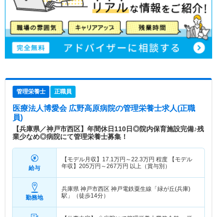
管理栄養士
正職員
医療法人博愛会 広野高原病院
の管理栄養士求人(正職
員)
【兵庫県／神戸市西区】年間休日110日◎院内保育施設完備♪残
業少なめ◎病院にて管理栄養士募集！
【モデル月収】
17.1
万円～
22.3
万円
程度 【モデル
年収】
205
万円～
267
万円
以上（賞与別）
給与
兵庫県 神戸市西区
神戸電鉄粟生線「緑が丘(兵庫)
駅」（徒歩14分）
勤務地