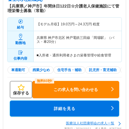
【兵庫県／神戸市】年間休日122日☆介護老人保健施設にて管
理栄養士募集〈常勤〉
【モデル月収】
19.0
万円～
24.3
万円
程度
給与
兵庫県 神戸市北区
神戸電鉄三田線「岡場駅」（バ
ス・車20分）
勤務地
■入所者・通所利用者さまの栄養管理や給食管理
仕事内容
車通勤可
残業少なめ
住宅手当・補助
託児所・育児補助
積
この求人を問い合わせる
保存する
詳細を見る
医療法人社団康明会の求人一覧
更新日：2024/10/11 求人番号：9787264