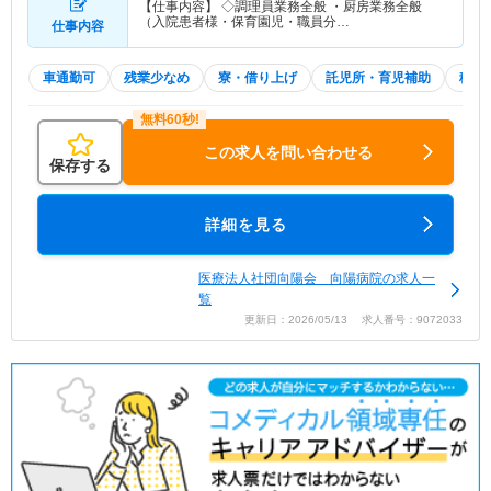
【仕事内容】 ◇調理員業務全般 ・厨房業務全般
（入院患者様・保育園児・職員分…
仕事内容
車通勤可
残業少なめ
寮・借り上げ
託児所・育児補助
積極
この求人を問い合わせる
保存する
詳細を見る
医療法人社団向陽会 向陽病院の求人一
覧
更新日：2026/05/13 求人番号：9072033