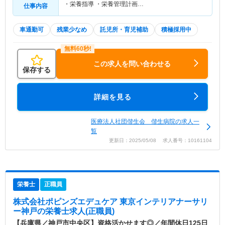
・栄養指導 ・栄養管理計画…
仕事内容
車通勤可
残業少なめ
託児所・育児補助
積極採用中
この求人を問い合わせる
保存する
詳細を見る
医療法人社団偕生会 偕生病院の求人一
覧
更新日：2025/05/08 求人番号：10161104
栄養士
正職員
株式会社ポピンズエデュケア 東京インテリアナーサリ
ー神戸
の栄養士求人(正職員)
【兵庫県／神戸市中央区】資格活かせます◎／年間休日125日