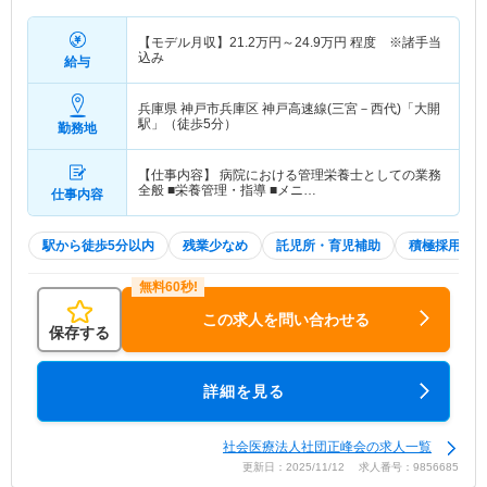
【モデル月収】
21.2
万円～
24.9
万円
程度 ※諸手当
込み
給与
兵庫県 神戸市兵庫区
神戸高速線(三宮－西代)「大開
駅」（徒歩5分）
勤務地
【仕事内容】 病院における管理栄養士としての業務
全般 ■栄養管理・指導 ■メニ…
仕事内容
駅から徒歩5分以内
残業少なめ
託児所・育児補助
積極採用中
この求人を問い合わせる
保存する
詳細を見る
社会医療法人社団正峰会の求人一覧
更新日：2025/11/12 求人番号：9856685