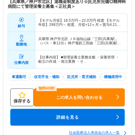
【兵庫県／神戸市北区】退職金制度あり☆託児所完備◎精神科
病院にて管理栄養士募集＜正社員＞
【モデル月収】
18.5
万円～
22.0
万円
程度 【モデル
年収】
299
万円～
程度、月収×12ヶ月＋賞与4.21か
給与
月想定
兵庫県 神戸市北区
ＪＲ福知山線「三田(兵庫)駅」
（バス・車12分）神戸電鉄三田線「三田(兵庫)駅」
勤務地
（バス・車12分）
【仕事内容】 ■管理栄養士業務全般 ・栄養管理 ・
献立の作成 ・発注業務 ・そ…
仕事内容
車通勤可
住宅手当・補助
託児所・育児補助
積極採用中
この求人を問い合わせる
保存する
詳細を見る
社会医療法人寿栄会の求人一覧