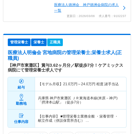
医療法人徳洲会 神戸徳洲会病院の求人
一覧
更新日：2026/03/06 求人番号：9102237
管理栄養士
栄養士
正職員
医療法人明倫会 宮地病院
の管理栄養士,栄養士求人(正
職員)
【神戸市東灘区】賞与3.62ヶ月分／駅徒歩7分！ケアミックス
病院にて管理栄養士求人です
【モデル月収】
21.0
万円～
24.0
万円
程度 諸手当込
給与
兵庫県 神戸市東灘区
ＪＲ東海道本線(米原－神戸)
「摂津本山駅」（徒歩7分）
勤務地
【仕事内容】 ■管理栄養士業務全般 ・栄養管理 ・
献立作成（併設保育所含む） …
仕事内容