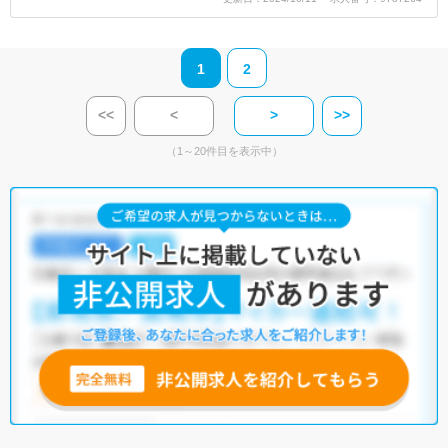
1
2
<<
<
>
>>
（1～20件目を表示中）