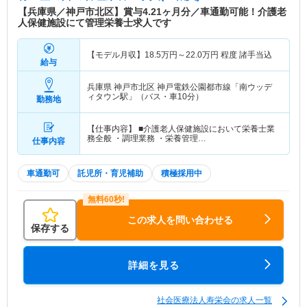
【兵庫県／神戸市北区】賞与4.21ヶ月分／車通勤可能！介護老
人保健施設にて管理栄養士求人です
【モデル月収】
18.5
万円～
22.0
万円
程度 諸手当込
給与
兵庫県 神戸市北区
神戸電鉄公園都市線「南ウッデ
ィタウン駅」（バス・車10分）
勤務地
【仕事内容】 ■介護老人保健施設において栄養士業
務全般 ・調理業務 ・栄養管理…
仕事内容
車通勤可
託児所・育児補助
積極採用中
この求人を問い合わせる
保存する
詳細を見る
社会医療法人寿栄会の求人一覧