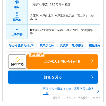
【モデル月収】
23.5
万円～
程度
給与
兵庫県 神戸市北区
神戸電鉄有馬線「花山駅」（徒
歩3分）
勤務地
■病院での管理栄養士業務 ・献立作成 ・栄養指導
等
仕事内容
駅から徒歩5分以内
残業少なめ
託児所・育児補助
積極採用中
この求人を問い合わせる
保存する
詳細を見る
医療法人社団まほし会 真星病院の求人
一覧
更新日：2025/11/12 求人番号：9739282