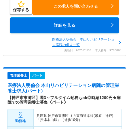
この求人を問い合わせる
保存する
詳細を見る
医療法人明倫会 本山リハビリテーショ
ン病院の求人一覧
更新日：2025/01/08 求人番号：9765864
管理栄養士
パート
医療法人明倫会 本山リハビリテーション病院
の管理栄
養士求人(パート)
【神戸市東灘区】週3～フルタイム勤務もok◎時給1200円★病
院での管理栄養士募集《パート》
兵庫県 神戸市東灘区
ＪＲ東海道本線(米原－神戸)
「摂津本山駅」（徒歩10分）
勤務地