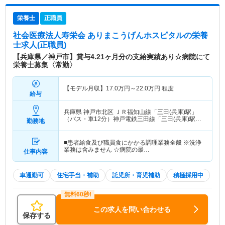
栄養士
正職員
社会医療法人寿栄会 ありまこうげんホスピタル
の栄養
士求人(正職員)
【兵庫県／神戸市】賞与4.21ヶ月分の支給実績あり☆病院にて
栄養士募集〈常勤〉
【モデル月収】
17.0
万円～
22.0
万円
程度
給与
兵庫県 神戸市北区
ＪＲ福知山線「三田(兵庫)駅」
（バス・車12分）神戸電鉄三田線「三田(兵庫)駅」
勤務地
（バス・車12分）
■患者給食及び職員食にかかる調理業務全般 ※洗浄
業務は含みません ☆病院の最…
仕事内容
車通勤可
住宅手当・補助
託児所・育児補助
積極採用中
この求人を問い合わせる
保存する