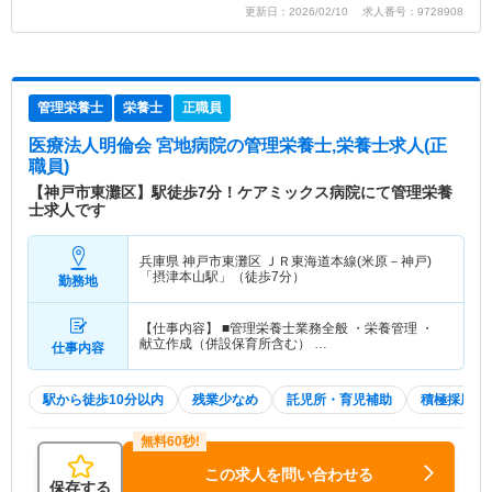
更新日：2026/02/10 求人番号：9728908
管理栄養士
栄養士
正職員
医療法人明倫会 宮地病院
の管理栄養士,栄養士求人(正
職員)
【神戸市東灘区】駅徒歩7分！ケアミックス病院にて管理栄養
士求人です
兵庫県 神戸市東灘区
ＪＲ東海道本線(米原－神戸)
「摂津本山駅」（徒歩7分）
勤務地
【仕事内容】 ■管理栄養士業務全般 ・栄養管理 ・
献立作成（併設保育所含む） …
仕事内容
駅から徒歩10分以内
残業少なめ
託児所・育児補助
積極採用中
この求人を問い合わせる
保存する