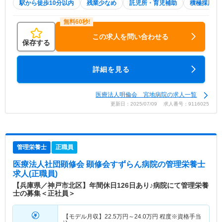
駅から徒歩10分以内
残業少なめ
託児所・育児補助
積極採用中
この求人を問い合わせる
保存する
詳細を見る
医療法人明倫会 宮地病院の求人一覧
更新日：2025/07/09 求人番号：9116025
管理栄養士
正職員
医療法人社団顕修会 顕修会すずらん病院
の管理栄養士
求人(正職員)
【兵庫県／神戸市北区】年間休日126日あり♪病院にて管理栄養
士の募集＜正社員＞
【モデル月収】
22.5
万円～
24.0
万円
程度※資格手当