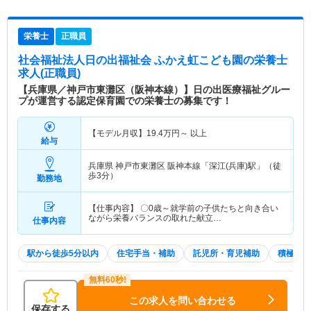
栄養士
正職員
社会福祉法人日の出福祉会 ふかえ虹こども園
の栄養士
求人(正職員)
【兵庫県／神戸市東灘区（阪神本線）】日の出医療福祉グルー
プが運営する認定保育園での栄養士の募集です！
【モデル月収】
19.4
万円～
以上
給与
兵庫県 神戸市東灘区
阪神本線「深江(兵庫)駅」（徒
歩3分）
勤務地
【仕事内容】 〇0歳～就学前の子供たちと向き合い
ながら栄養バランスの取れた献立…
仕事内容
駅から徒歩5分以内
住宅手当・補助
託児所・育児補助
積極採用
この求人を問い合わせる
保存する