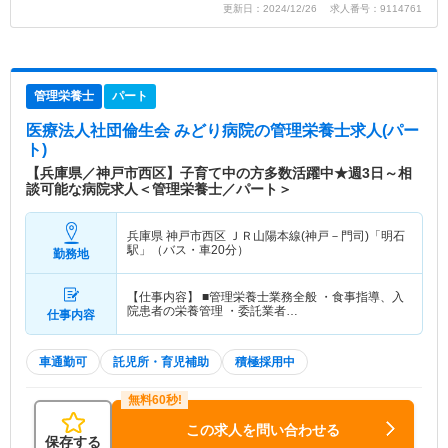
更新日：2024/12/26 求人番号：9114761
管理栄養士
パート
医療法人社団倫生会 みどり病院
の管理栄養士求人(パー
ト)
【兵庫県／神戸市西区】子育て中の方多数活躍中★週3日～相
談可能な病院求人＜管理栄養士／パート＞
兵庫県 神戸市西区
ＪＲ山陽本線(神戸－門司)「明石
駅」（バス・車20分）
勤務地
【仕事内容】 ■管理栄養士業務全般 ・食事指導、入
院患者の栄養管理 ・委託業者…
仕事内容
車通勤可
託児所・育児補助
積極採用中
この求人を問い合わせる
保存する