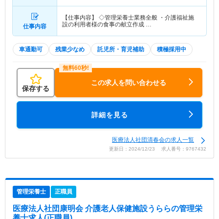
【仕事内容】 ◇管理栄養士業務全般 ・介護福祉施
設の利用者様の食事の献立作成 …
仕事内容
車通勤可
残業少なめ
託児所・育児補助
積極採用中
この求人を問い合わせる
保存する
詳細を見る
医療法人社団清春会の求人一覧
更新日：2024/12/23 求人番号：9767432
管理栄養士
正職員
医療法人社団康明会 介護老人保健施設うらら
の管理栄
養士求人(正職員)