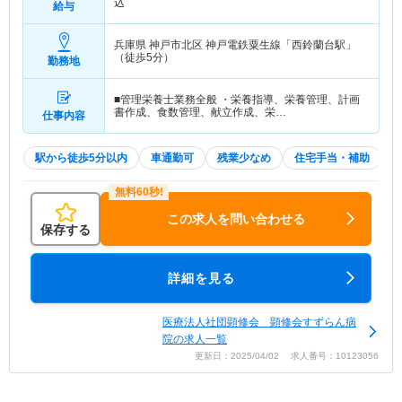
込
給与
兵庫県 神戸市北区
神戸電鉄粟生線「西鈴蘭台駅」
（徒歩5分）
勤務地
■管理栄養士業務全般 ・栄養指導、栄養管理、計画
書作成、食数管理、献立作成、栄…
仕事内容
駅から徒歩5分以内
車通勤可
残業少なめ
住宅手当・補助
この求人を問い合わせる
保存する
詳細を見る
医療法人社団顕修会 顕修会すずらん病
院の求人一覧
更新日：2025/04/02 求人番号：10123056