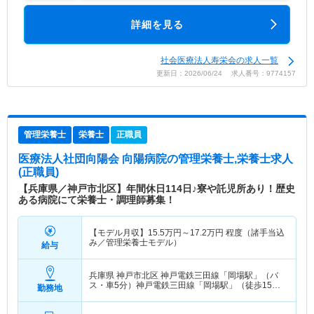
詳細を見る
社会医療法人寿栄会の求人一覧
更新日：2026/06/24 求人番号：9774157
管理栄養士
栄養士
正職員
医療法人社団向陽会 向陽病院
の管理栄養士,栄養士求人
(正職員)
【兵庫県／神戸市北区】年間休日114日♪寮や託児所あり！歴史
ある病院にて栄養士・調理師募集！
【モデル月収】
15.5
万円～
17.2
万円
程度（諸手当込
み／管理栄養士モデル）
給与
兵庫県 神戸市北区
神戸電鉄三田線「岡場駅」（バ
ス・車5分）神戸電鉄三田線「岡場駅」（徒歩15
勤務地
分）