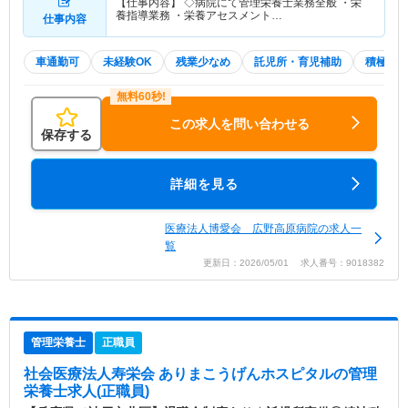
【仕事内容】 ◇病院にて管理栄養士業務全般 ・栄
養指導業務 ・栄養アセスメント…
仕事内容
車通勤可
未経験OK
残業少なめ
託児所・育児補助
積極採
この求人を問い合わせる
保存する
詳細を見る
医療法人博愛会 広野高原病院の求人一
覧
更新日：2026/05/01 求人番号：9018382
管理栄養士
正職員
社会医療法人寿栄会 ありまこうげんホスピタル
の管理
栄養士求人(正職員)