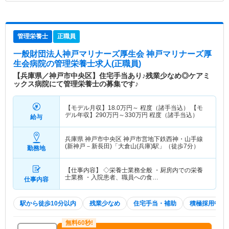
管理栄養士
正職員
一般財団法人神戸マリナーズ厚生会 神戸マリナーズ厚
生会病院
の管理栄養士求人(正職員)
【兵庫県／神戸市中央区】住宅手当あり♪残業少なめ◎ケアミ
ックス病院にて管理栄養士の募集です♪
【モデル月収】
18.0
万円～
程度（諸手当込） 【モ
デル年収】
290
万円～
330
万円
程度（諸手当込）
給与
兵庫県 神戸市中央区
神戸市営地下鉄西神・山手線
(新神戸－新長田)「大倉山(兵庫)駅」（徒歩7分）
勤務地
【仕事内容】 ◇栄養士業務全般 ・厨房内での栄養
士業務 ・入院患者、職員への食…
仕事内容
駅から徒歩10分以内
残業少なめ
住宅手当・補助
積極採用中