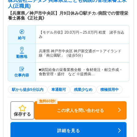
株式会社ニチダン 兵庫県立こども病院
の管理栄養士求
人(正職員)
【兵庫県／神戸市中央区】月9日休み◎駅チカ♪病院での管理栄
養士募集《正社員》
【モデル月収】
20.0
万円～
25.0
万円
程度 諸手当込
み
給与
兵庫県 神戸市中央区
神戸新交通ポートアイランド
線「南公園駅」（徒歩5分）
勤務地
■病院給食の栄養業務全般 ・食材発注・献立作成・
食数管理・盛付 など ※提携病…
仕事内容
駅から徒歩5分以内
車通勤可
残業少なめ
積極採用中
この求人を問い合わせる
保存する
詳細を見る