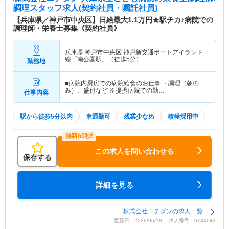
調理スタッフ求人(契約社員・嘱託社員)
【兵庫県／神戸市中央区】日給最大1.1万円★駅チカ♪病院での
調理師・栄養士募集《契約社員》
兵庫県 神戸市中央区
神戸新交通ポートアイランド
線「南公園駅」（徒歩5分）
勤務地
■病院内厨房での病院給食のお仕事 ・調理（朝の
み）、盛付など ※提携病院での勤…
仕事内容
駅から徒歩5分以内
車通勤可
残業少なめ
積極採用中
この求人を問い合わせる
保存する
詳細を見る
株式会社ニチダンの求人一覧
更新日：2026/06/18 求人番号：9734042