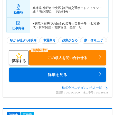
兵庫県 神戸市中央区
神戸新交通ポートアイランド
線「南公園駅」（徒歩3分）
勤務地
■病院内厨房での給食の栄養士業務全般 ・献立作
成・食材発注・食数管理・盛付 な…
仕事内容
駅から徒歩5分以内
車通勤可
残業少なめ
寮・借り上げ
積
この求人を問い合わせる
保存する
詳細を見る
株式会社ニチダンの求人一覧
更新日：2025/01/09 求人番号：10126233