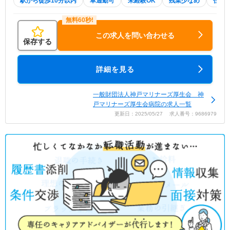
駅から徒歩10分以内
車通勤可
未経験OK
残業少なめ
住宅
この求人を問い合わせる
保存する
詳細を見る
一般財団法人神戸マリナーズ厚生会 神
戸マリナーズ厚生会病院の求人一覧
更新日：2025/05/27 求人番号：9686979