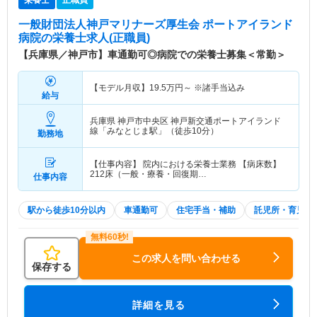
栄養士
正職員
一般財団法人神戸マリナーズ厚生会 ポートアイランド
病院
の栄養士求人(正職員)
【兵庫県／神戸市】車通勤可◎病院での栄養士募集＜常勤＞
【モデル月収】
19.5
万円～
※諸手当込み
給与
兵庫県 神戸市中央区
神戸新交通ポートアイランド
線「みなとじま駅」（徒歩10分）
勤務地
【仕事内容】 院内における栄養士業務 【病床数】
212床（一般・療養・回復期…
仕事内容
駅から徒歩10分以内
車通勤可
住宅手当・補助
託児所・育児補
この求人を問い合わせる
保存する
詳細を見る