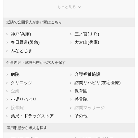
群馬県
埼玉県
千葉県
もっと見る
東京都
神奈川県
新潟県
山梨県
長野県
富山県
近隣で公開求人が多い駅はこちら
石川県
福井県
岐阜県
静岡県
神戸(兵庫)
愛知県
三ノ宮(ＪＲ)
三重県
滋賀県
春日野道(阪急)
京都府
大倉山(兵庫)
大阪府
兵庫県
みなとじま
奈良県
和歌山県
鳥取県
島根県
岡山県
仕事内容・施設形態から求人を探す
広島県
山口県
徳島県
病院
介護福祉施設
香川県
愛媛県
高知県
クリニック
訪問リハビリ(在宅医療)
福岡県
佐賀県
長崎県
企業
保育園
熊本県
大分県
宮崎県
小児リハビリ
整骨院
鹿児島県
沖縄県
接骨院
訪問マッサージ
薬局・ドラッグストア
その他
雇用形態から求人を探す