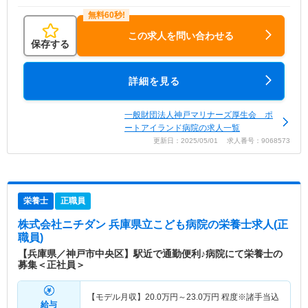
この求人を問い合わせる
保存する
詳細を見る
一般財団法人神戸マリナーズ厚生会 ポ
ートアイランド病院の求人一覧
更新日：2025/05/01 求人番号：9068573
栄養士
正職員
株式会社ニチダン 兵庫県立こども病院
の栄養士求人(正
職員)
【兵庫県／神戸市中央区】駅近で通勤便利♪病院にて栄養士の
募集＜正社員＞
【モデル月収】
20.0
万円～
23.0
万円
程度※諸手当込
給与