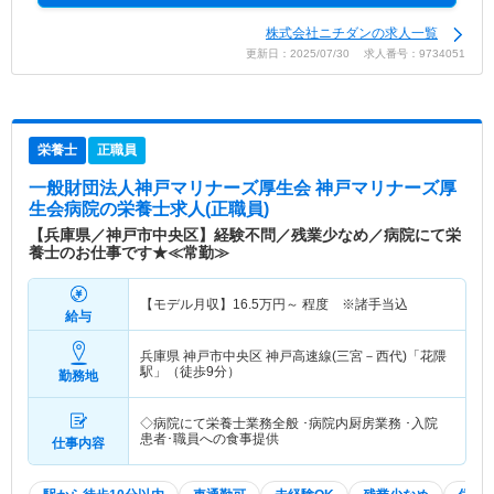
株式会社ニチダンの求人一覧
更新日：2025/07/30 求人番号：9734051
栄養士
正職員
一般財団法人神戸マリナーズ厚生会 神戸マリナーズ厚
生会病院
の栄養士求人(正職員)
【兵庫県／神戸市中央区】経験不問／残業少なめ／病院にて栄
養士のお仕事です★≪常勤≫
【モデル月収】
16.5
万円～
程度 ※諸手当込
給与
兵庫県 神戸市中央区
神戸高速線(三宮－西代)「花隈
駅」（徒歩9分）
勤務地
◇病院にて栄養士業務全般 ･病院内厨房業務 ･入院
患者･職員への食事提供
仕事内容