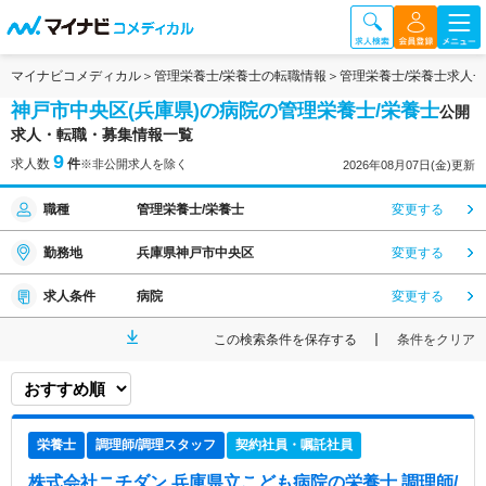
マイナビコメディカル
管理栄養士/栄養士の転職情報
管理栄養士/栄養士求人
神戸市中央区(兵庫県)の病院の管理栄養士/栄養士
公開
求人・転職・募集情報一覧
9
求人数
件
※非公開求人を除く
2026年08月07日(金)更新
職種
管理栄養士/栄養士
変更する
勤務地
兵庫県神戸市中央区
変更する
求人条件
病院
変更する
この検索条件を保存する
条件をクリア
栄養士
調理師/調理スタッフ
契約社員・嘱託社員
株式会社ニチダン 兵庫県立こども病院
の栄養士,調理師/