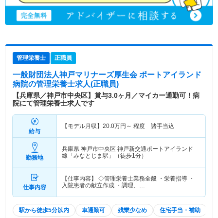
管理栄養士
正職員
一般財団法人神戸マリナーズ厚生会 ポートアイランド
病院
の管理栄養士求人(正職員)
【兵庫県／神戸市中央区】賞与3.0ヶ月／マイカー通勤可！病
院にて管理栄養士求人です
【モデル月収】
20.0
万円～
程度 諸手当込
給与
兵庫県 神戸市中央区
神戸新交通ポートアイランド
線「みなとじま駅」（徒歩1分）
勤務地
【仕事内容】 ◇管理栄養士業務全般 ・栄養指導 ・
入院患者の献立作成 ・調理、…
仕事内容
駅から徒歩5分以内
車通勤可
残業少なめ
住宅手当・補助