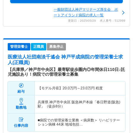
一般財団法人神戸マリナーズ厚生会 ポ
ートアイランド病院の求人一覧
更新日：2025/05/29 求人番号：512999
管理栄養士
正職員
募集停止
医療法人社団南淡千遙会 神戸平成病院
の管理栄養士求
人(正職員)
【兵庫県／神戸市中央区】最寄駅徒歩圏内◎年間休日110日♪託
児施設あり！病院での管理栄養士募集
【モデル月収】
20.0
万円～
23.0
万円
程度
給与
兵庫県 神戸市中央区
阪急神戸本線「春日野道(阪急)
駅」（徒歩8分）
勤務地
■病院での管理栄養士業務 ＜病床数＞ リハビリテー
ション病棟 44床 地域包括…
仕事内容