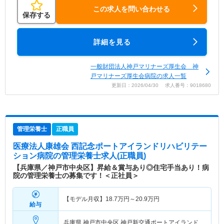
この求人を問い合わせる
保存する
詳細を見る
一般財団法人神戸マリナーズ厚生会 神
戸マリナーズ厚生会病院の求人一覧
更新日：2026/04/30 求人番号：9018680
管理栄養士
正職員
医療法人康雄会 西記念ポートアイランドリハビリテー
ション病院
の管理栄養士求人(正職員)
【兵庫県／神戸市中央区】昇給＆賞与あり◎住宅手当あり！病
院の管理栄養士の募集です！＜正社員＞
【モデル月収】
18.7
万円～
20.9
万円
給与
兵庫県 神戸市中央区
神戸新交通ポートアイランド