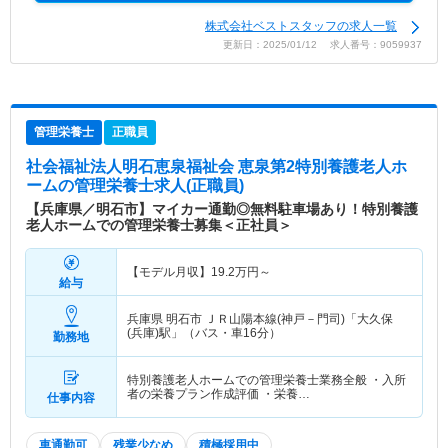
株式会社ベストスタッフの求人一覧
更新日：2025/01/12 求人番号：9059937
管理栄養士
正職員
社会福祉法人明石恵泉福祉会 恵泉第2特別養護老人ホ
ーム
の管理栄養士求人(正職員)
【兵庫県／明石市】マイカー通勤◎無料駐車場あり！特別養護
老人ホームでの管理栄養士募集＜正社員＞
【モデル月収】
19.2
万円～
給与
兵庫県 明石市
ＪＲ山陽本線(神戸－門司)「大久保
(兵庫)駅」（バス・車16分）
勤務地
特別養護老人ホームでの管理栄養士業務全般 ・入所
者の栄養プラン作成評価 ・栄養…
仕事内容
車通勤可
残業少なめ
積極採用中