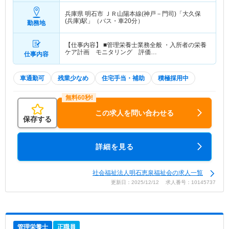
兵庫県 明石市
ＪＲ山陽本線(神戸－門司)「大久保
(兵庫)駅」（バス・車20分）
勤務地
【仕事内容】 ■管理栄養士業務全般 ・入所者の栄養
ケア計画 モニタリング 評価…
仕事内容
車通勤可
残業少なめ
住宅手当・補助
積極採用中
この求人を問い合わせる
保存する
詳細を見る
社会福祉法人明石恵泉福祉会の求人一覧
更新日：2025/12/12 求人番号：10145737
管理栄養士
正職員