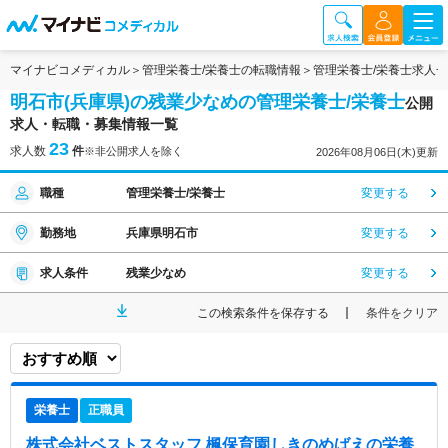
マイナビコメディカル
管理栄養士/栄養士の転職情報
管理栄養士/栄養士求人
明石市(兵庫県)の残業少なめの管理栄養士/栄養士
公開
求人・転職・募集情報一覧
23
求人数
件
※非公開求人を除く
2026年08月06日(木)更新
職種
管理栄養士/栄養士
変更する
勤務地
兵庫県明石市
変更する
求人条件
残業少なめ
変更する
この検索条件を保存する
条件をクリア
栄養士
正職員
株式会社ベストスタッフ 楓保育園しきのめばえ
の栄養