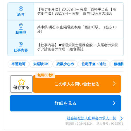
【モデル月収】
20.5
万円～
程度 資格手当込 【モ
デル年収】
332
万円～
程度 賞与4.0ヵ月の場合
給与
兵庫県 明石市
山陽電鉄本線「西新町駅」（徒歩18
分）
勤務地
【仕事内容】 ■管理栄養士業務全般 ・入居者の栄養
ケア計画書の作成 ・給食委託…
仕事内容
車通勤可
未経験OK
残業少なめ
住宅手当・補助
積極採用
この求人を問い合わせる
保存する
詳細を見る
社会福祉法人山輝会の求人一覧
更新日：2024/12/24 求人番号：9025572