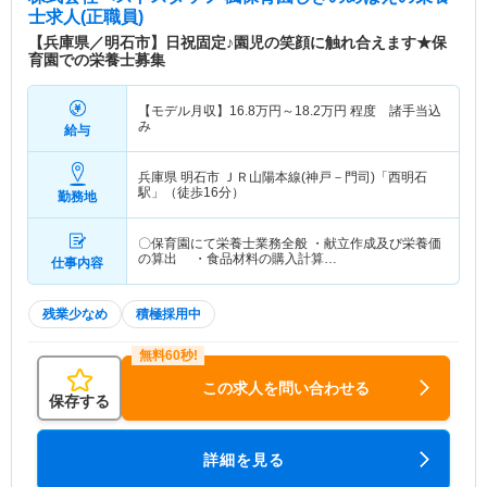
士求人(正職員)
【兵庫県／明石市】日祝固定♪園児の笑顔に触れ合えます★保
育園での栄養士募集
【モデル月収】
16.8
万円～
18.2
万円
程度 諸手当込
み
給与
兵庫県 明石市
ＪＲ山陽本線(神戸－門司)「西明石
駅」（徒歩16分）
勤務地
〇保育園にて栄養士業務全般 ・献立作成及び栄養価
の算出 ・食品材料の購入計算…
仕事内容
残業少なめ
積極採用中
この求人を問い合わせる
保存する
詳細を見る