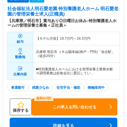
社会福祉法人明石愛老園 特別養護老人ホーム 明石愛老
園
の管理栄養士求人(正職員)
【兵庫県／明石市】賞与あり◎日曜日お休み♪特別養護老人ホ
ームの管理栄養士募集＜正社員＞
【モデル月収】
19.7
万円～
26.3
万円
給与
兵庫県 明石市
ＪＲ山陽本線(神戸－門司)「魚住駅」
（徒歩20分）
勤務地
■特別養護老人ホームにおける管理栄養士業務全般
※調理業務は給食会社に委託してい…
仕事内容
車通勤可
残業少なめ
住宅手当・補助
積極採用中
この求人を問い合わせる
保存する
詳細を見る