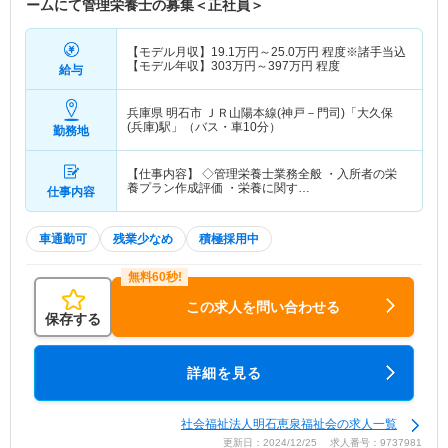
ームにて管理栄養士の募集＜正社員＞
【モデル月収】
19.1
万円～
25.0
万円
程度※諸手当込
【モデル年収】
303
万円～
397
万円
程度
給与
兵庫県 明石市
ＪＲ山陽本線(神戸－門司)「大久保
(兵庫)駅」（バス・車10分）
勤務地
【仕事内容】 ◇管理栄養士業務全般 ・入所者の栄
養プラン作成評価 ・栄養に関す…
仕事内容
車通勤可
残業少なめ
積極採用中
この求人を問い合わせる
保存する
詳細を見る
社会福祉法人明石恵泉福祉会の求人一覧
更新日：2024/12/25 求人番号：9737981