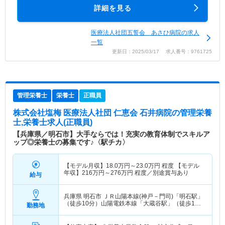
詳細を見る
医療法人社団五誓会 あさひ病院の求人
一覧
更新日：2025/03/17 求人番号：9761725
管理栄養士
栄養士
正職員
株式会社塩梅 医療法人社団 仁恵会 石井病院
の管理栄養
士,栄養士求人(正職員)
【兵庫県／明石市】大手ならでは！充実の教育体制でスキルア
ップ◎栄養士の募集です♪〈駅チカ〉
【モデル月収】
18.0
万円～
23.0
万円
程度 【モデル
年収】
216
万円～
276
万円
程度／別途賞与あり
給与
兵庫県 明石市
ＪＲ山陽本線(神戸－門司)「明石駅」
（徒歩10分）山陽電鉄本線「大蔵谷駅」（徒歩10
勤務地
分） 他