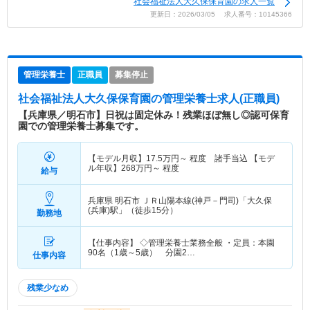
社会福祉法人大久保保育園の求人一覧
更新日：2026/03/05 求人番号：10145366
管理栄養士
正職員
募集停止
社会福祉法人大久保保育園
の管理栄養士求人(正職員)
【兵庫県／明石市】日祝は固定休み！残業ほぼ無し◎認可保育
園での管理栄養士募集です。
【モデル月収】
17.5
万円～
程度 諸手当込 【モデ
ル年収】
268
万円～
程度
給与
兵庫県 明石市
ＪＲ山陽本線(神戸－門司)「大久保
(兵庫)駅」（徒歩15分）
勤務地
【仕事内容】 ◇管理栄養士業務全般 ・定員：本園
90名（1歳～5歳） 分園2…
仕事内容
残業少なめ