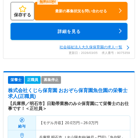
最新の募集状況を問い合わせる
保存する
詳細を見る
社会福祉法人大久保保育園の求人一覧
更新日：2026/03/05 求人番号：9075359
栄養士
正職員
募集停止
株式会社くじら保育園 おおぞら保育園魚住園
の栄養士
求人(正職員)
【兵庫県／明石市】日勤帯業務のみ☆保育園にて栄養士のお仕
事です！＜正社員＞
【モデル月収】
20.0
万円～
26.0
万円
給与
兵庫県 明石市
ＪＲ山陽本線(神戸－門司)「魚住駅」