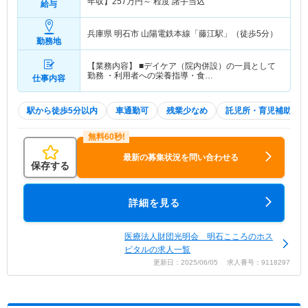
年収】
257
万円～
程度 諸手当込
給与
兵庫県 明石市
山陽電鉄本線「藤江駅」（徒歩5分）
勤務地
【業務内容】 ■デイケア（院内併設）の一員として
勤務 ・利用者への栄養指導・食…
仕事内容
駅から徒歩5分以内
車通勤可
残業少なめ
託児所・育児補助
最新の募集状況を問い合わせる
保存する
詳細を見る
医療法人財団光明会 明石こころのホス
ピタルの求人一覧
更新日：2025/06/05 求人番号：9118297