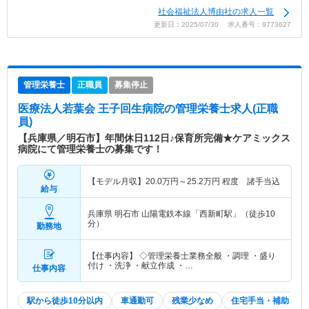
社会福祉法人博由社の求人一覧
更新日：2025/07/30 求人番号：9773627
管理栄養士
正職員
募集停止
医療法人若葉会 王子回生病院
の管理栄養士求人(正職
員)
【兵庫県／明石市】年間休日112日♪保育所完備★ケアミックス
病院にて管理栄養士の募集です！
【モデル月収】
20.0
万円～
25.2
万円
程度 諸手当込
給与
兵庫県 明石市
山陽電鉄本線「西新町駅」（徒歩10
分）
勤務地
【仕事内容】 ◇管理栄養士業務全般 ・調理 ・盛り
付け ・洗浄 ・献立作成 ・…
仕事内容
駅から徒歩10分以内
車通勤可
残業少なめ
住宅手当・補助