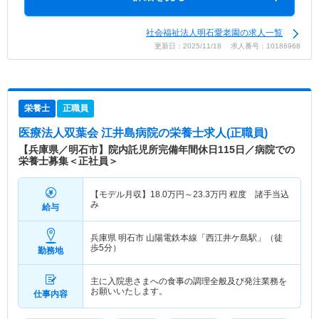
社会福祉法人明石愛老園の求人一覧
更新日：2025/11/18 求人番号：10186968
栄養士
正職員
医療法人双葉会 江井島病院
の栄養士求人(正職員)
【兵庫県／明石市】院内託児所完備年間休日115日／病院での
栄養士募集＜正社員＞
【モデル月収】
18.0
万円～
23.3
万円
程度 諸手当込
み
給与
兵庫県 明石市
山陽電鉄本線「西江井ケ島駅」（徒
歩5分）
勤務地
主に入院患さまへの食事の調理全般及び発注業務を
お願いいたします。
仕事内容