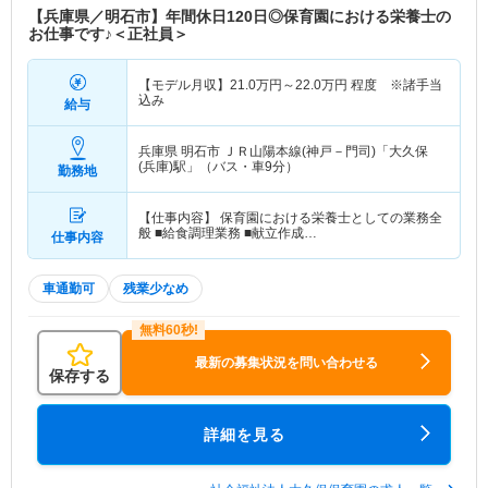
【兵庫県／明石市】年間休日120日◎保育園における栄養士の
お仕事です♪＜正社員＞
【モデル月収】
21.0
万円～
22.0
万円
程度 ※諸手当
込み
給与
兵庫県 明石市
ＪＲ山陽本線(神戸－門司)「大久保
(兵庫)駅」（バス・車9分）
勤務地
【仕事内容】 保育園における栄養士としての業務全
般 ■給食調理業務 ■献立作成…
仕事内容
車通勤可
残業少なめ
最新の募集状況を問い合わせる
保存する
詳細を見る