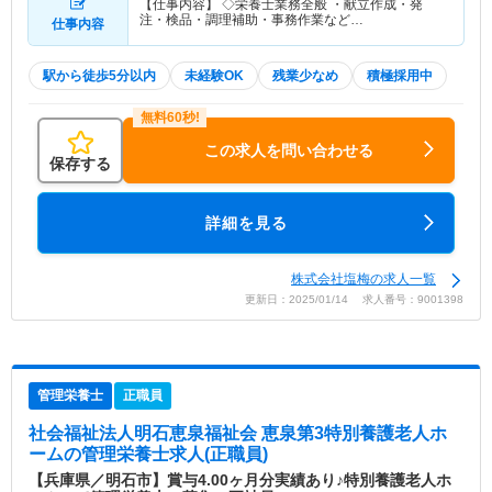
【仕事内容】 ◇栄養士業務全般 ・献立作成・発
注・検品・調理補助・事務作業など…
仕事内容
駅から徒歩5分以内
未経験OK
残業少なめ
積極採用中
この求人を問い合わせる
保存する
詳細を見る
株式会社塩梅の求人一覧
更新日：2025/01/14 求人番号：9001398
管理栄養士
正職員
社会福祉法人明石恵泉福祉会 恵泉第3特別養護老人ホ
ーム
の管理栄養士求人(正職員)
【兵庫県／明石市】賞与4.00ヶ月分実績あり♪特別養護老人ホ