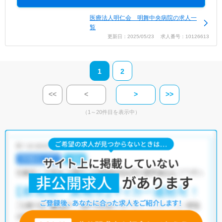
医療法人明仁会 明舞中央病院の求人一
覧
更新日：2025/05/23 求人番号：10126613
1
2
<<
<
>
>>
（1～20件目を表示中）