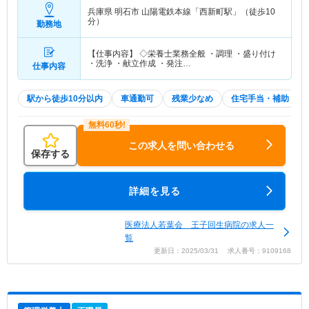
兵庫県 明石市
山陽電鉄本線「西新町駅」（徒歩10
分）
勤務地
【仕事内容】 ◇栄養士業務全般 ・調理 ・盛り付け
・洗浄 ・献立作成 ・発注…
仕事内容
駅から徒歩10分以内
車通勤可
残業少なめ
住宅手当・補助
この求人を問い合わせる
保存する
詳細を見る
医療法人若葉会 王子回生病院の求人一
覧
更新日：2025/03/31 求人番号：9109168