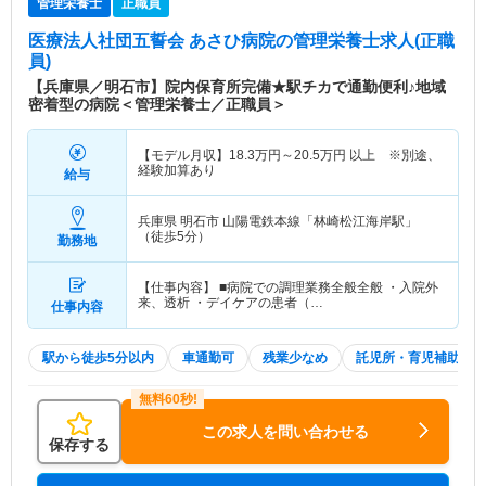
管理栄養士
正職員
医療法人社団五誓会 あさひ病院
の管理栄養士求人(正職
員)
【兵庫県／明石市】院内保育所完備★駅チカで通勤便利♪地域
密着型の病院＜管理栄養士／正職員＞
【モデル月収】
18.3
万円～
20.5
万円
以上 ※別途、
経験加算あり
給与
兵庫県 明石市
山陽電鉄本線「林崎松江海岸駅」
（徒歩5分）
勤務地
【仕事内容】 ■病院での調理業務全般全般 ・入院外
来、透析 ・デイケアの患者（…
仕事内容
駅から徒歩5分以内
車通勤可
残業少なめ
託児所・育児補助
この求人を問い合わせる
保存する