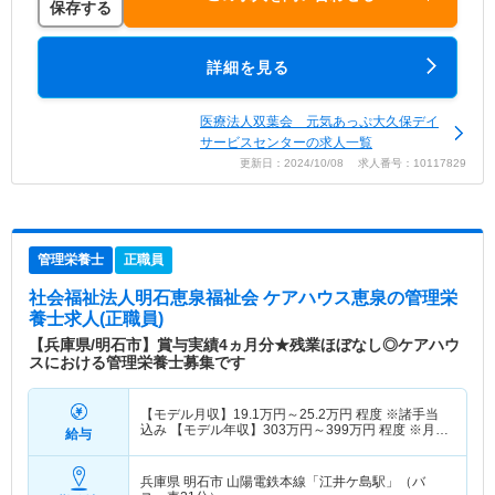
保存する
詳細を見る
医療法人双葉会 元気あっぷ大久保デイ
サービスセンターの求人一覧
更新日：2024/10/08 求人番号：10117829
管理栄養士
正職員
社会福祉法人明石恵泉福祉会 ケアハウス恵泉
の管理栄
養士求人(正職員)
【兵庫県/明石市】賞与実績4ヵ月分★残業ほぼなし◎ケアハウ
スにおける管理栄養士募集です
【モデル月収】
19.1
万円～
25.2
万円
程度 ※諸手当
込み 【モデル年収】
303
万円～
399
万円
程度 ※月収
給与
×12ヶ月+賞与4ヵ月分
兵庫県 明石市
山陽電鉄本線「江井ケ島駅」（バ