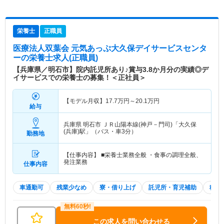
栄養士
正職員
医療法人双葉会 元気あっぷ大久保デイサービスセンタ
ー
の栄養士求人(正職員)
【兵庫県／明石市】院内託児所あり♪賞与3.8か月分の実績◎デ
イサービスでの栄養士の募集！＜正社員＞
【モデル月収】
17.7
万円～
20.1
万円
給与
兵庫県 明石市
ＪＲ山陽本線(神戸－門司)「大久保
(兵庫)駅」（バス・車3分）
勤務地
【仕事内容】 ■栄養士業務全般 ・食事の調理全般、
発注業務
仕事内容
車通勤可
残業少なめ
寮・借り上げ
託児所・育児補助
積極
この求人を問い合わせる