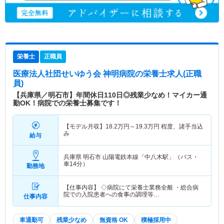
栄養士
正職員
医療法人社団せいゆう会 神明病院
の栄養士求人(正職
員)
【兵庫県／明石市】年間休日110日◎残業少なめ！マイカー通
勤OK！病院での栄養士募集です！
【モデル月収】
18.2
万円～
19.3
万円
程度、諸手当込
み
給与
兵庫県 明石市
山陽電鉄本線「中八木駅」（バス・
車14分）
勤務地
【仕事内容】 ◇病院にて栄養士業務全般 ・総合病
院での入院患者への食事の調理等…
仕事内容
車通勤可
残業少なめ
無資格 OK
積極採用中