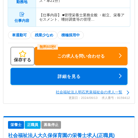
ス・車21分）
勤務地
【仕事内容】 ■管理栄養士業務全般 ・献立、栄養ア
セスメント、嗜好調査等の管理…
仕事内容
車通勤可
残業少なめ
積極採用中
この求人を問い合わせる
保存する
詳細を見る
社会福祉法人明石恵泉福祉会の求人一覧
更新日：2024/06/13 求人番号：9159412
栄養士
正職員
募集停止
社会福祉法人大久保保育園
の栄養士求人(正職員)