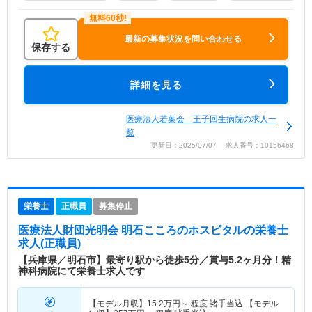
最新の募集状況を問い合わせる
保存する
詳細を見る
医療法人若葉会 王子回生病院の求人一
覧
更新日：2025/07/07 求人番号：10156468
栄養士
正職員
募集停止
医療法人財団光明会 明石こころのホスピタル
の栄養士
求人(正職員)
【兵庫県／明石市】最寄り駅から徒歩5分／賞与5.2ヶ月分！精
神科病院にて栄養士求人です
【モデル月収】
15.2
万円～
程度 諸手当込 【モデル