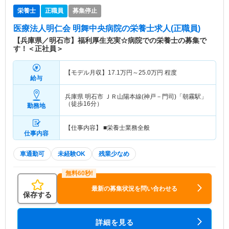
栄養士
正職員
募集停止
医療法人明仁会 明舞中央病院
の栄養士求人(正職員)
【兵庫県／明石市】福利厚生充実☆病院での栄養士の募集で
す！＜正社員＞
【モデル月収】
17.1
万円～
25.0
万円
程度
給与
兵庫県 明石市
ＪＲ山陽本線(神戸－門司)「朝霧駅」
（徒歩16分）
勤務地
【仕事内容】 ■栄養士業務全般
仕事内容
車通勤可
未経験OK
残業少なめ
最新の募集状況を問い合わせる
保存する
詳細を見る