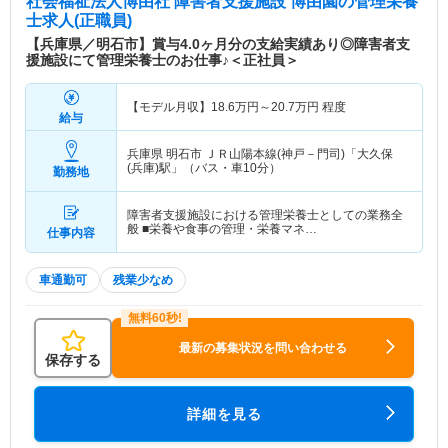
社会福祉法人博由社 障害者支援施設 博由園
の管理栄養
士求人(正職員)
【兵庫県／明石市】賞与4.0ヶ月分の支給実績あり◎障害者支
援施設にて管理栄養士のお仕事♪＜正社員＞
【モデル月収】
18.6
万円～
20.7
万円
程度
給与
兵庫県 明石市
ＪＲ山陽本線(神戸－門司)「大久保
(兵庫)駅」（バス・車10分）
勤務地
障害者支援施設における管理栄養士としての業務全
般 ■栄養や食事の管理・栄養マネ…
仕事内容
車通勤可
残業少なめ
最新の募集状況を問い合わせる
保存する
詳細を見る