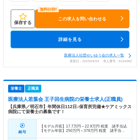
この求人を問い合わせる
保存する
詳細を見る
医療法人社団せいゆう会の求人一覧
更新日：2025/04/24 求人番号：9104382
栄養士
正職員
医療法人若葉会 王子回生病院
の栄養士求人(正職員)
【兵庫県／明石市】年間休日112日♪保育所完備★ケアミックス
病院にて栄養士の募集です！
【モデル月収】
17.7
万円～
22.9
万円
程度 諸手当込
【モデル年収】
250
万円～
378
万円
程度 諸手当・
給与
賞与込