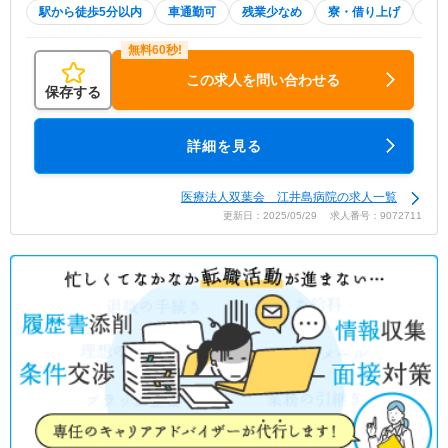
駅から徒歩5分以内
車通勤可
残業少なめ
寮・借り上げ
託
この求人を問い合わせる
保存する
詳細を見る
医療法人双葉会 江井島病院の求人一覧
更新日：2025/05/29 求人番号：9072711