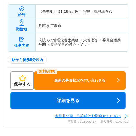
【モデル月収】
19.5
万円～
程度 職務給含む
給与
兵庫県 宝塚市
勤務地
病院での管理栄養士業務 ・栄養指導 ・委員会活動
補助 ・食事変更の対応 ・VF…
仕事内容
駅から徒歩5分以内
最新の募集状況を問い合わせる
保存する
詳細を見る
名称非公開 ※詳細はお問合せください
更新日：2025/09/17 求人番号：9140495