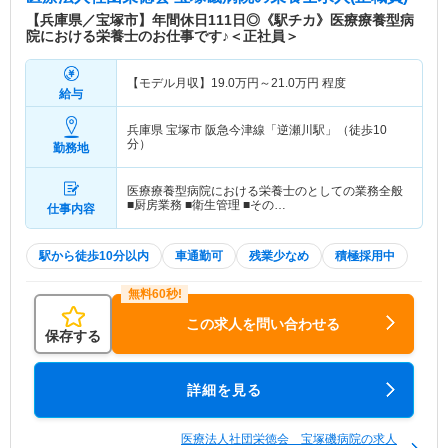
【兵庫県／宝塚市】年間休日111日◎《駅チカ》医療療養型病
院における栄養士のお仕事です♪＜正社員＞
【モデル月収】
19.0
万円～
21.0
万円
程度
給与
兵庫県 宝塚市
阪急今津線「逆瀬川駅」（徒歩10
分）
勤務地
医療療養型病院における栄養士のとしての業務全般
■厨房業務 ■衛生管理 ■その…
仕事内容
駅から徒歩10分以内
車通勤可
残業少なめ
積極採用中
この求人を問い合わせる
保存する
詳細を見る
医療法人社団栄徳会 宝塚磯病院の求人