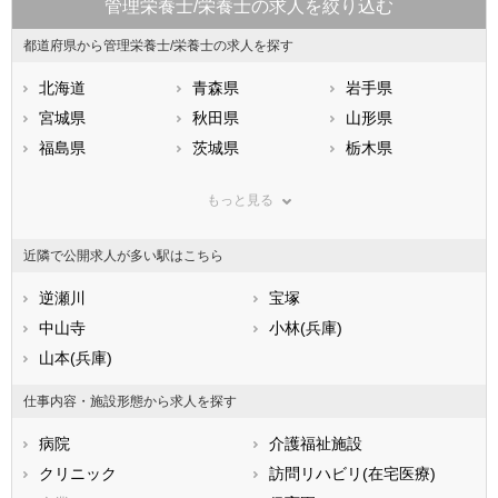
管理栄養士/栄養士の求人を絞り込む
都道府県から管理栄養士/栄養士の求人を探す
北海道
青森県
岩手県
宮城県
秋田県
山形県
福島県
茨城県
栃木県
群馬県
埼玉県
千葉県
もっと見る
東京都
神奈川県
新潟県
山梨県
長野県
富山県
近隣で公開求人が多い駅はこちら
石川県
福井県
岐阜県
静岡県
逆瀬川
愛知県
宝塚
三重県
滋賀県
中山寺
京都府
小林(兵庫)
大阪府
兵庫県
山本(兵庫)
奈良県
和歌山県
鳥取県
島根県
岡山県
仕事内容・施設形態から求人を探す
広島県
山口県
徳島県
病院
介護福祉施設
香川県
愛媛県
高知県
クリニック
訪問リハビリ(在宅医療)
福岡県
佐賀県
長崎県