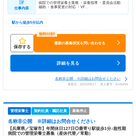
病院での管理栄養士業務 ・栄養指導 ・委員会活動
補助 ・食事変更の対応 ・VF…
仕事内容
駅から徒歩5分以内
最新の募集状況を問い合わせる
保存する
詳細を見る
名称非公開 ※詳細はお問合せください
更新日：2025/09/17 求人番号：9140496
管理栄養士
契約社員・嘱託社員
募集停止
名称非公開
※詳細はお問合せください
【兵庫県／宝塚市】年間休日127日◎最寄り駅徒歩1分♪急性期
病院での管理栄養士募集（産休代替／常勤）