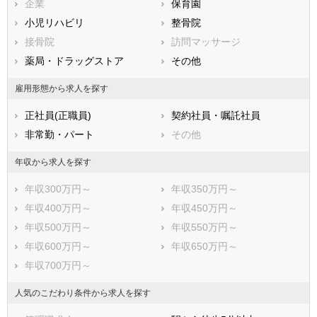
企業
保育園
熊本県
大分県
宮崎県
小児リハビリ
整骨院
鹿児島県
沖縄県
接骨院
訪問マッサージ
薬局・ドラッグストア
その他
雇用形態から求人を探す
正社員(正職員)
契約社員・嘱託社員
非常勤・パート
その他
年収から求人を探す
年収300万円～
年収350万円～
年収400万円～
年収450万円～
年収500万円～
年収550万円～
年収600万円～
年収650万円～
年収700万円～
人気のこだわり条件から求人を探す