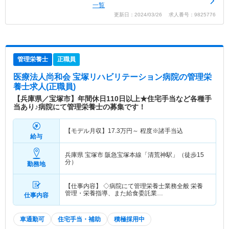
一覧
更新日：2024/03/26 求人番号：9825776
管理栄養士
正職員
医療法人尚和会 宝塚リハビリテーション病院
の管理栄
養士求人(正職員)
【兵庫県／宝塚市】年間休日110日以上★住宅手当など各種手
当あり♪病院にて管理栄養士の募集です！
【モデル月収】
17.3
万円～
程度※諸手当込
給与
兵庫県 宝塚市
阪急宝塚本線「清荒神駅」（徒歩15
分）
勤務地
【仕事内容】 ◇病院にて管理栄養士業務全般 栄養
管理・栄養指導、また給食委託業…
仕事内容
車通勤可
住宅手当・補助
積極採用中