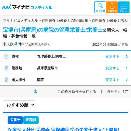
マイナビコメディカル
管理栄養士/栄養士の転職情報
管理栄養士/栄養士求人
宝塚市(兵庫県)の病院の管理栄養士/栄養士
公開求人・転
職・募集情報一覧
4
求人数
件
※非公開求人を除く
2026年08月08日(土)更新
職種
管理栄養士/栄養士
変更する
勤務地
兵庫県宝塚市
変更する
求人条件
病院
変更する
この検索条件を保存する
条件をクリア
栄養士
正職員
医療法人社団栄徳会 宝塚磯病院
の栄養士求人(正職員)