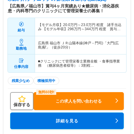
【広島県／福山市】賞与4ヶ月実績あり★糖尿病・消化器疾
患・内科専門のクリニックにて管理栄養士の募集！
【モデル月収】
20.0
万円～
23.0
万円
程度 諸手当込
み 【モデル年収】
296
万円～
344
万円
程度 賞与4
給与
ヶ月想定
広島県 福山市
ＪＲ山陽本線(神戸－門司)「大門(広
島)駅」（徒歩20分）
勤務地
■クリニックにて管理栄養士業務全般 ・食事指導業
務 （糖尿病患者様等）：3割程…
仕事内容
残業少なめ
積極採用中
この求人を問い合わせる
保存する
詳細を見る