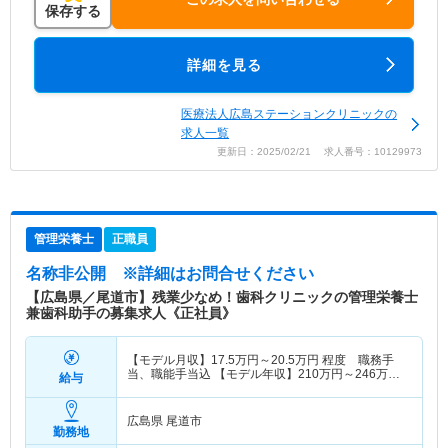
保存する
詳細を見る
医療法人広島ステーションクリニックの
求人一覧
更新日：2025/02/21 求人番号：10129973
管理栄養士
正職員
名称非公開
※詳細はお問合せください
【広島県／尾道市】残業少なめ！歯科クリニックの管理栄養士
兼歯科助手の募集求人《正社員》
【モデル月収】
17.5
万円～
20.5
万円
程度 職務手
当、職能手当込 【モデル年収】
210
万円～
246
万円
給与
程度 賞与別途支給
広島県 尾道市
勤務地