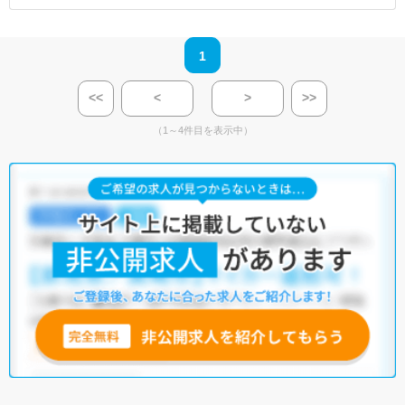
1
<<
<
>
>>
（1～4件目を表示中）