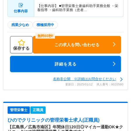
【仕事内容】 ■管理栄養士兼歯科助手業務全般 ・栄
養指導 ・歯科助手業務（患者…
仕事内容
残業少なめ
積極採用中
この求人を問い合わせる
保存する
詳細を見る
名称非公開 ※詳細はお問合せください
更新日：2025/01/12 求人番号：9020590
管理栄養士
正職員
ひのでクリニック
の管理栄養士求人(正職員)
【広島県／広島市南区】年間休日120日◎マイカー通勤OK★ク