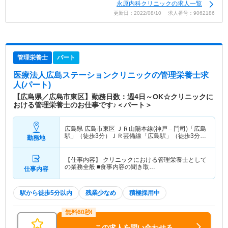
永原内科クリニックの求人一覧
更新日：2022/08/10 求人番号：9062186
管理栄養士
パート
医療法人広島ステーションクリニック
の管理栄養士求
人(パート)
【広島県／広島市東区】勤務日数：週4日～OK☆クリニックに
おける管理栄養士のお仕事です♪＜パート＞
広島県 広島市東区
ＪＲ山陽本線(神戸－門司)「広島
駅」（徒歩3分）ＪＲ芸備線「広島駅」（徒歩3分）
勤務地
他
【仕事内容】 クリニックにおける管理栄養士として
の業務全般 ■食事内容の聞き取…
仕事内容
駅から徒歩5分以内
残業少なめ
積極採用中
この求人を問い合わせる