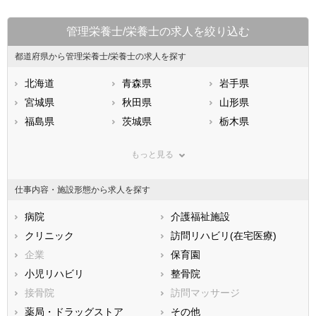
管理栄養士/栄養士の求人を絞り込む
都道府県から管理栄養士/栄養士の求人を探す
北海道
青森県
岩手県
宮城県
秋田県
山形県
福島県
茨城県
栃木県
群馬県
埼玉県
千葉県
もっと見る
東京都
神奈川県
新潟県
山梨県
長野県
富山県
仕事内容・施設形態から求人を探す
石川県
福井県
岐阜県
静岡県
病院
愛知県
介護福祉施設
三重県
滋賀県
クリニック
京都府
訪問リハビリ(在宅医療)
大阪府
兵庫県
企業
奈良県
保育園
和歌山県
鳥取県
小児リハビリ
島根県
整骨院
岡山県
広島県
接骨院
山口県
訪問マッサージ
徳島県
香川県
薬局・ドラッグストア
愛媛県
その他
高知県