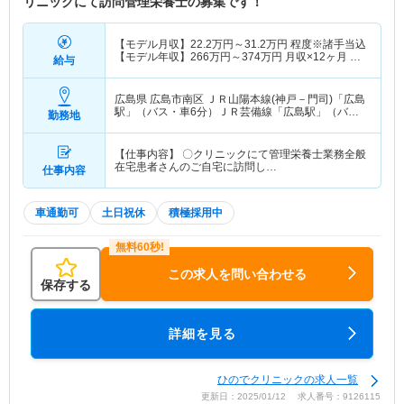
リニックにて訪問管理栄養士の募集です！
【モデル月収】
22.2
万円～
31.2
万円
程度※諸手当込
【モデル年収】
266
万円～
374
万円
月収×12ヶ月 賞
給与
与別
広島県 広島市南区
ＪＲ山陽本線(神戸－門司)「広島
駅」（バス・車6分）ＪＲ芸備線「広島駅」（バ
勤務地
ス・車6分） 他
【仕事内容】 〇クリニックにて管理栄養士業務全般
在宅患者さんのご自宅に訪問し…
仕事内容
車通勤可
土日祝休
積極採用中
この求人を問い合わせる
保存する
詳細を見る
ひのでクリニックの求人一覧
更新日：2025/01/12 求人番号：9126115