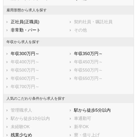
福岡県
佐賀県
長崎県
雇用形態から求人を探す
熊本県
大分県
宮崎県
正社員(正職員)
契約社員・嘱託社員
鹿児島県
沖縄県
非常勤・パート
その他
年収から求人を探す
年収300万円～
年収350万円～
年収400万円～
年収450万円～
年収500万円～
年収550万円～
年収600万円～
年収650万円～
年収700万円～
人気のこだわり条件から求人を探す
管理職求人
駅から徒歩5分以内
駅から徒歩10分以内
車通勤可
未経験OK
新卒OK
残業少なめ
寮・借り上げ