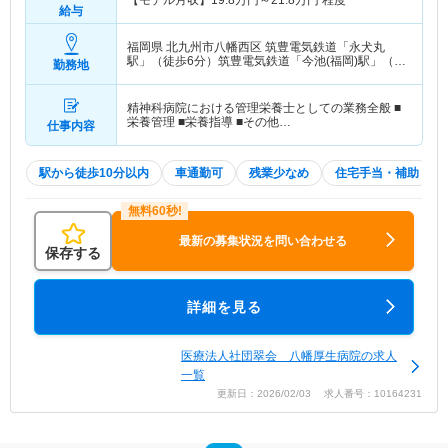
【モデル月収】
19.8
万円～
21.8
万円
程度
給与
福岡県 北九州市八幡西区
筑豊電気鉄道「永犬丸
駅」（徒歩6分）筑豊電気鉄道「今池(福岡)駅」（徒
勤務地
歩6分）
精神科病院における管理栄養士としての業務全般 ■
栄養管理 ■栄養指導 ■その他…
仕事内容
駅から徒歩10分以内
車通勤可
残業少なめ
住宅手当・補助
最新の募集状況を問い合わせる
保存する
詳細を見る
医療法人社団翠会 八幡厚生病院の求人
一覧
更新日：2026/02/03 求人番号：10164231