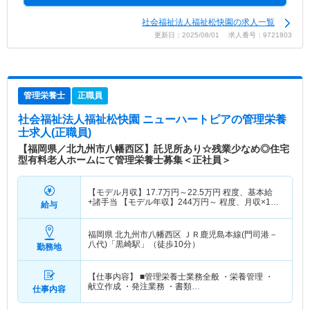
社会福祉法人福祉松快園の求人一覧
更新日：2025/08/01 求人番号：9721803
管理栄養士
正職員
社会福祉法人福祉松快園 ニューハートピア
の管理栄養
士求人(正職員)
【福岡県／北九州市八幡西区】託児所あり☆残業少なめ◎住宅
型有料老人ホームにて管理栄養士募集＜正社員＞
【モデル月収】
17.7
万円～
22.5
万円
程度、基本給
+諸手当 【モデル年収】
244
万円～
程度、月収×12
給与
ヶ月＋賞与2か月想定
福岡県 北九州市八幡西区
ＪＲ鹿児島本線(門司港－
八代)「黒崎駅」（徒歩10分）
勤務地
【仕事内容】 ■管理栄養士業務全般 ・栄養管理 ・
献立作成 ・発注業務 ・書類…
仕事内容