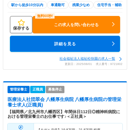
駅から徒歩10分以内
車通勤可
残業少なめ
住宅手当・補助
この求人を問い合わせる
保存する
詳細を見る
社会福祉法人福祉松快園の求人一覧
更新日：2025/08/01 求人番号：9721802
管理栄養士
正職員
募集停止
医療法人社団翠会 八幡厚生病院 八幡厚生病院
の管理栄
養士求人(正職員)
【福岡県／北九州市八幡西区】年間休日112日◎精神科病院に
おける管理栄養士のお仕事です♪＜正社員＞