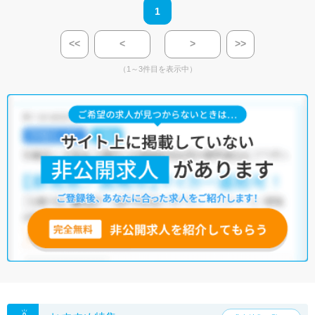
1
<<
<
>
>>
（1～3件目を表示中）