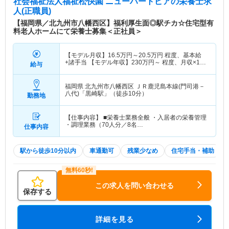
社会福祉法人福祉松快園 ニューハートピア
の栄養士求
人(正職員)
【福岡県／北九州市八幡西区】福利厚生面◎駅チカ☆住宅型有
料老人ホームにて栄養士募集＜正社員＞
【モデル月収】
16.5
万円～
20.5
万円
程度、基本給
+諸手当 【モデル年収】
230
万円～
程度、月収×12
給与
ヶ月＋賞与2か月想定
福岡県 北九州市八幡西区
ＪＲ鹿児島本線(門司港－
八代)「黒崎駅」（徒歩10分）
勤務地
【仕事内容】 ■栄養士業務全般 ・入居者の栄養管理
・調理業務（70人分／8名…
仕事内容
駅から徒歩10分以内
車通勤可
残業少なめ
住宅手当・補助
この求人を問い合わせる
保存する
詳細を見る