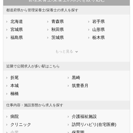
都道府県から管理栄養士/栄養士の求人を探す
北海道
青森県
岩手県
宮城県
秋田県
山形県
福島県
茨城県
栃木県
群馬県
埼玉県
千葉県
もっと見る
東京都
神奈川県
新潟県
山梨県
長野県
富山県
近隣で公開求人が多い駅はこちら
石川県
福井県
岐阜県
静岡県
折尾
愛知県
黒崎
三重県
滋賀県
本城
京都府
筑豊香月
大阪府
兵庫県
楠橋
奈良県
和歌山県
鳥取県
島根県
岡山県
仕事内容・施設形態から求人を探す
広島県
山口県
徳島県
病院
介護福祉施設
香川県
愛媛県
高知県
クリニック
訪問リハビリ(在宅医療)
福岡県
佐賀県
長崎県
企業
保育園