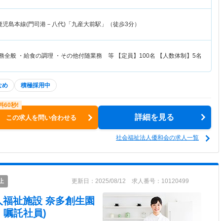
鹿児島本線(門司港－八代)「九産大前駅」（徒歩3分）
務全般 ・給食の調理 ・その他付随業務 等 【定員】100名 【人数体制】5名
なめ
積極採用中
詳細を見る
この求人を問い合わせる
社会福祉法人優和会の求人一覧
止
更新日：2025/08/12 求人番号：10120499
人福祉施設 奈多創生園
・嘱託社員)