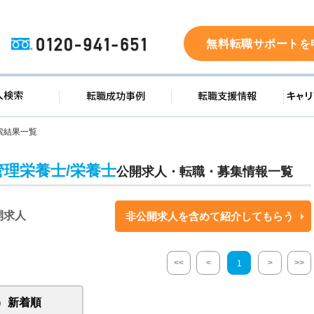
0120-941-651
無料転職サポートを
ド
求人検索
転職成功事例
転職支
索結果一覧
管理栄養士/栄養士
公開求人・転職・募集情報一覧
開求人
非公開求人を含めて紹介してもらう
<<
<
>
>>
1
新着順