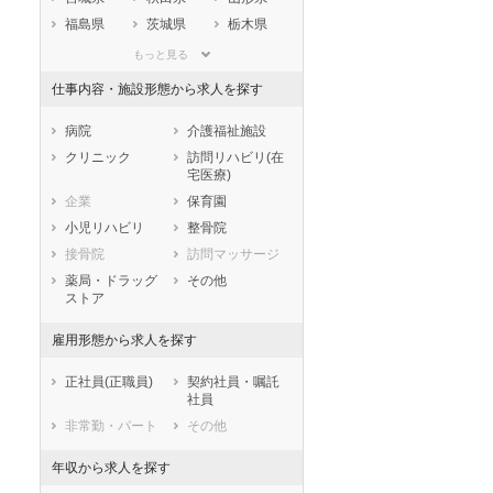
福島県
茨城県
栃木県
群馬県
埼玉県
千葉県
もっと見る
東京都
神奈川県
新潟県
仕事内容・施設形態から求人を探す
山梨県
長野県
富山県
石川県
福井県
岐阜県
病院
介護福祉施設
静岡県
愛知県
三重県
クリニック
訪問リハビリ(在
セラピスト
セラピスト
宅医療)
滋賀県
京都府
大阪府
ートダ
世の中の需要の高まりととも
ワークライフバランス重視派
企業
保育園
兵庫県
奈良県
和歌山県
スト向け
に増加傾向の「介護施設」求
の方へ！なぜ120日が基準？
小児リハビリ
整骨院
鳥取県
島根県
岡山県
人をご紹介！
数え方も解説
接骨院
訪問マッサージ
広島県
山口県
徳島県
薬局・ドラッグ
その他
香川県
愛媛県
高知県
ストア
福岡県
佐賀県
長崎県
雇用形態から求人を探す
熊本県
大分県
宮崎県
鹿児島県
沖縄県
正社員(正職員)
契約社員・嘱託
社員
非常勤・パート
その他
年収から求人を探す