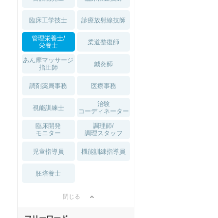
臨床工学技士
診療放射線技師
管理栄養士/
柔道整復師
栄養士
あん摩マッサージ
鍼灸師
指圧師
調剤薬局事務
医療事務
治験
視能訓練士
コーディネーター
臨床開発
調理師/
モニター
調理スタッフ
児童指導員
機能訓練指導員
胚培養士
閉じる