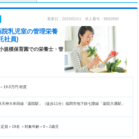
更新日：2025/01/11 求人番号：9692890
薬院乳児室
の管理栄養
託社員)
小規模保育園での栄養士・管
～
19.0
万円
程度
鉄天神大牟田線「薬院駅」（徒歩11分）福岡市地下鉄七隈線「薬院大通駅」
定員＞19名 ＜対象年齢＞0～2歳児