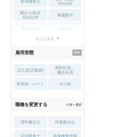
管理職求人
5分以内
駅から徒歩
車通勤可
10分以内
未経験OK
新卒OK
もっと見る
残業少なめ
寮・借り上げ
雇用形態
託児所・
住宅手当・補助
育児補助
契約社員・
正社員(正職員)
土日祝休
無資格 OK
嘱託社員
非常勤・パート
積極採用中
WEB面接OK
その他
2027年4月入職可
夏～秋入職可
職種を変更する
※単一選択
1月入職可
理学療法士
作業療法士
言語聴覚士
臨床検査技師