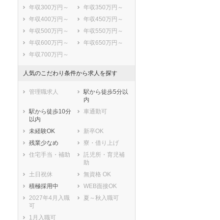
年収300万円～
年収350万円～
年収400万円～
年収450万円～
年収500万円～
年収550万円～
年収600万円～
年収650万円～
年収700万円～
人気のこだわり条件から求人を探す
管理職求人
駅から徒歩5分以
内
駅から徒歩10分
車通勤可
以内
未経験OK
新卒OK
残業少なめ
寮・借り上げ
住宅手当・補助
託児所・育児補
助
土日祝休
無資格 OK
積極採用中
WEB面接OK
2027年4月入職
夏～秋入職可
可
1月入職可