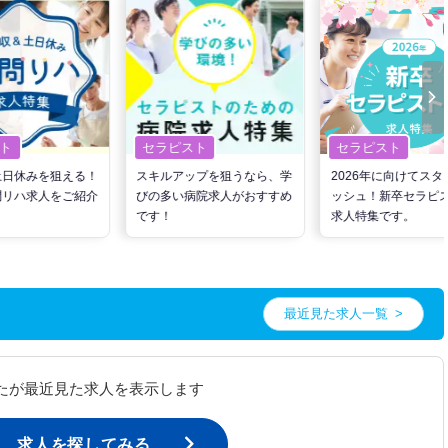
ト
セラピスト
セラピスト
土日休みを狙える！
スキルアップを狙うなら、学
2026年に向けてスタ
問リハ求人をご紹介
びの多い病院求人がおすすめ
ッシュ！新卒セラピ
です！
求人特集です。
最近見た求人一覧
たが最近見た求人を表示します
求人を探してみる