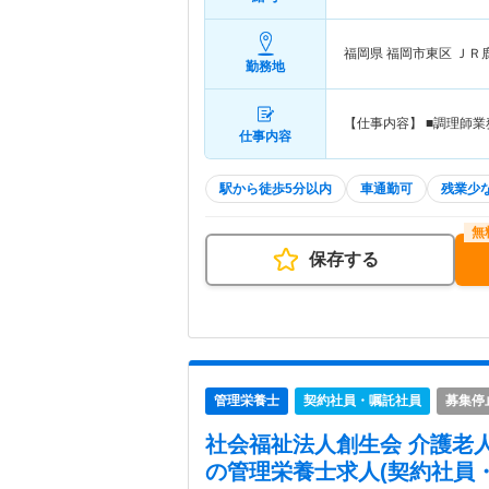
福岡県 福岡市東区
ＪＲ
勤務地
【仕事内容】 ■調理師業
仕事内容
駅から徒歩5分以内
車通勤可
残業少
保存する
管理栄養士
契約社員・嘱託社員
募集停
社会福祉法人創生会 介護老
の管理栄養士求人(契約社員