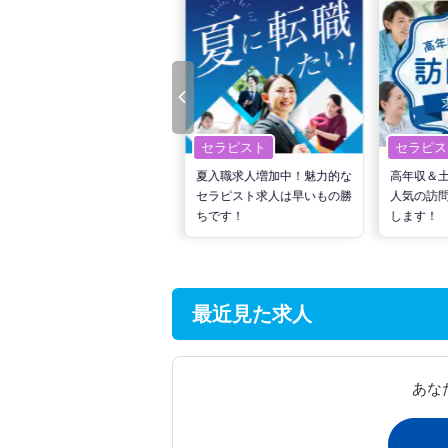
セラピスト
セラピスト
セラピス
転職で高収入を狙う！計画的
夏入職求人増加中！魅力的な
高年収＆
な活動でPTの好条件求人を
セラピスト求人は早いもの勝
人気の訪
見つけるには？
ちです！
します！
最近見た求人
あな