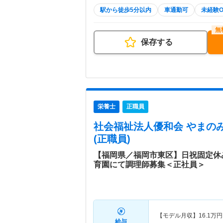
駅から徒歩5分以内
車通勤可
未経験O
保存する
栄養士
正職員
社会福祉法人優和会 やまの
(正職員)
【福岡県／福岡市東区】日祝固定休
育園にて調理師募集＜正社員＞
【モデル月収】
16.1
万円
給与