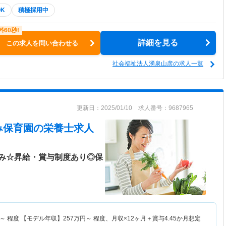
K
積極採用中
詳細を見る
この求人を問い合わせる
社会福祉法人湧泉山彦の求人一覧
更新日：2025/01/10 求人番号：9687965
み保育園
の栄養士求人
み☆昇給・賞与制度あり◎保
～
程度 【モデル年収】
257
万円～
程度、月収×12ヶ月＋賞与4.45か月想定