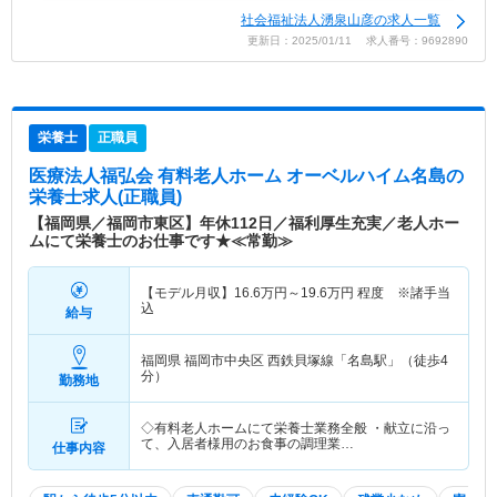
社会福祉法人湧泉山彦の求人一覧
更新日：2025/01/11 求人番号：9692890
栄養士
正職員
医療法人福弘会 有料老人ホーム オーベルハイム名島
の
栄養士求人(正職員)
【福岡県／福岡市東区】年休112日／福利厚生充実／老人ホー
ムにて栄養士のお仕事です★≪常勤≫
【モデル月収】
16.6
万円～
19.6
万円
程度 ※諸手当
込
給与
福岡県 福岡市中央区
西鉄貝塚線「名島駅」（徒歩4
分）
勤務地
◇有料老人ホームにて栄養士業務全般 ・献立に沿っ
て、入居者様用のお食事の調理業…
仕事内容