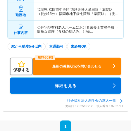
福岡県 福岡市中央区
西鉄天神大牟田線「薬院駅」
（徒歩15分）福岡市地下鉄七隈線「薬院駅」（徒歩
勤務地
15分） 他
◇住宅型有料老人ホームにおける栄養士業務全般 ・
簡単な調理（食材の切込み、汁物…
仕事内容
駅から徒歩5分以内
車通勤可
未経験OK
最新の募集状況を問い合わせる
保存する
詳細を見る
社会福祉法人創生会の求人一覧
更新日：2025/08/12 求人番号：9732701
1