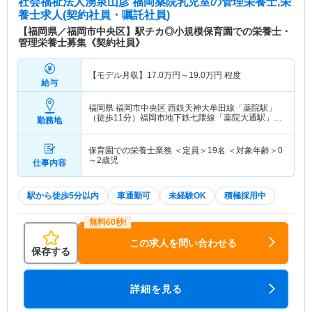
社会福祉法人湧泉山彦 福岡薬院乳児室
の管理栄養士,栄
養士求人(契約社員・嘱託社員)
【福岡県／福岡市中央区】駅チカ◎小規模保育園での栄養士・
管理栄養士募集《契約社員》
【モデル月収】
17.0
万円～
19.0
万円
程度
給与
福岡県 福岡市中央区
西鉄天神大牟田線「薬院駅」
（徒歩11分）福岡市地下鉄七隈線「薬院大通駅」
勤務地
（徒歩4分） 他
保育園での栄養士業務 ＜定員＞19名 ＜対象年齢＞0
～2歳児
仕事内容
駅から徒歩5分以内
車通勤可
未経験OK
積極採用中
この求人を問い合わせる
保存する
詳細を見る