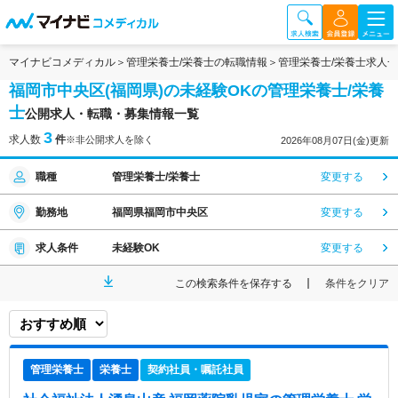
マイナビコメディカル
管理栄養士/栄養士の転職情報
管理栄養士/栄養士求人
福岡市中央区(福岡県)の未経験OKの管理栄養士/栄養
士
公開求人・転職・募集情報一覧
3
求人数
件
※非公開求人を除く
2026年08月07日(金)更新
職種
管理栄養士/栄養士
変更する
勤務地
福岡県福岡市中央区
変更する
求人条件
未経験OK
変更する
この検索条件を保存する
条件をクリア
管理栄養士
栄養士
契約社員・嘱託社員