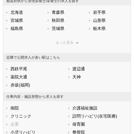
都道府県から管理栄養士/栄養士の求人を探す
北海道
青森県
岩手県
宮城県
秋田県
山形県
福島県
茨城県
栃木県
群馬県
埼玉県
千葉県
もっと見る
東京都
神奈川県
新潟県
山梨県
長野県
富山県
近隣で公開求人が多い駅はこちら
石川県
福井県
岐阜県
静岡県
西鉄平尾
愛知県
渡辺通
三重県
滋賀県
薬院大通
京都府
天神
大阪府
兵庫県
赤坂(福岡)
奈良県
和歌山県
鳥取県
島根県
岡山県
仕事内容・施設形態から求人を探す
広島県
山口県
徳島県
病院
介護福祉施設
香川県
愛媛県
高知県
クリニック
訪問リハビリ(在宅医療)
福岡県
佐賀県
長崎県
企業
保育園
熊本県
大分県
宮崎県
小児リハビリ
整骨院
鹿児島県
沖縄県