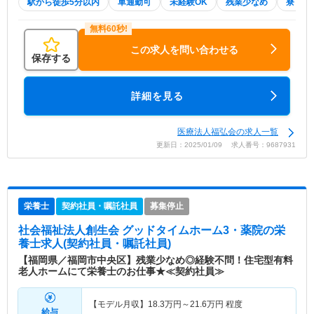
駅から徒歩5分以内
車通勤可
未経験OK
残業少なめ
寮・借
この求人を問い合わせる
保存する
詳細を見る
医療法人福弘会の求人一覧
更新日：2025/01/09 求人番号：9687931
栄養士
契約社員・嘱託社員
募集停止
社会福祉法人創生会 グッドタイムホーム3・薬院
の栄
養士求人(契約社員・嘱託社員)
【福岡県／福岡市中央区】残業少なめ◎経験不問！住宅型有料
老人ホームにて栄養士のお仕事★≪契約社員≫
【モデル月収】
18.3
万円～
21.6
万円
程度
給与