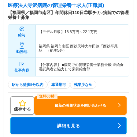
医療法人寺沢病院
の管理栄養士求人(正職員)
【福岡県／福岡市南区】年間休日110日◎駅チカ♪病院での管理
栄養士募集
【モデル月収】
18.8
万円～
22.1
万円
給与
福岡県 福岡市南区
西鉄天神大牟田線「西鉄平尾
駅」（徒歩5分）
勤務地
【仕事内容】 ■病院での管理栄養士業務全般 ※給食
委託業者と協力して栄養給食部…
仕事内容
駅から徒歩5分以内
車通勤可
残業少なめ
最新の募集状況を問い合わせる
保存する
詳細を見る