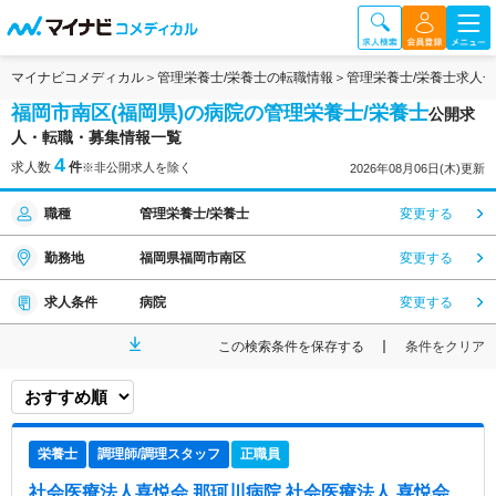
マイナビコメディカル
管理栄養士/栄養士の転職情報
管理栄養士/栄養士求人
福岡市南区(福岡県)の病院の管理栄養士/栄養士
公開求
人・転職・募集情報一覧
4
求人数
件
※非公開求人を除く
2026年08月06日(木)更新
職種
管理栄養士/栄養士
変更する
勤務地
福岡県福岡市南区
変更する
求人条件
病院
変更する
この検索条件を保存する
条件をクリア
栄養士
調理師/調理スタッフ
正職員
社会医療法人喜悦会 那珂川病院 社会医療法人 喜悦会