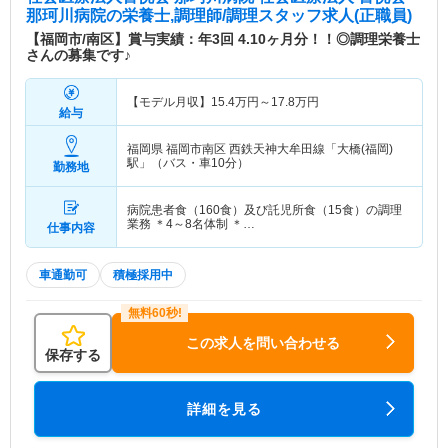
那珂川病院
の栄養士,調理師/調理スタッフ求人(正職員)
【福岡市/南区】賞与実績：年3回 4.10ヶ月分！！◎調理栄養士
さんの募集です♪
【モデル月収】
15.4
万円～
17.8
万円
給与
福岡県 福岡市南区
西鉄天神大牟田線「大橋(福岡)
駅」（バス・車10分）
勤務地
病院患者食（160食）及び託児所食（15食）の調理
業務 ＊4～8名体制 ＊…
仕事内容
車通勤可
積極採用中
この求人を問い合わせる
保存する
詳細を見る