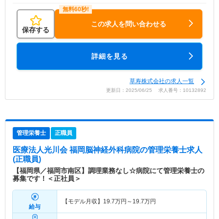
この求人を問い合わせる
保存する
詳細を見る
草寿株式会社の求人一覧
更新日：2025/06/25 求人番号：10132892
管理栄養士
正職員
医療法人光川会 福岡脳神経外科病院
の管理栄養士求人
(正職員)
【福岡県／福岡市南区】調理業務なし☆病院にて管理栄養士の
募集です！＜正社員＞
【モデル月収】
19.7
万円～
19.7
万円
給与