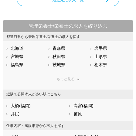
管理栄養士/栄養士の求人を絞り込む
都道府県から管理栄養士/栄養士の求人を探す
北海道
青森県
岩手県
宮城県
秋田県
山形県
福島県
茨城県
栃木県
群馬県
埼玉県
千葉県
もっと見る
東京都
神奈川県
新潟県
山梨県
長野県
富山県
近隣で公開求人が多い駅はこちら
石川県
福井県
岐阜県
静岡県
大橋(福岡)
愛知県
高宮(福岡)
三重県
滋賀県
井尻
京都府
笹原
大阪府
兵庫県
奈良県
和歌山県
仕事内容・施設形態から求人を探す
鳥取県
島根県
岡山県