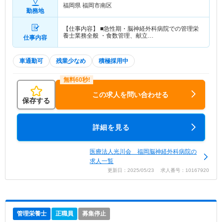
福岡県 福岡市南区
勤務地
【仕事内容】 ■急性期・脳神経外科病院での管理栄
養士業務全般 ・食数管理、献立…
仕事内容
車通勤可
残業少なめ
積極採用中
この求人を問い合わせる
保存する
詳細を見る
医療法人光川会 福岡脳神経外科病院の
求人一覧
更新日：2025/05/23 求人番号：10167920
管理栄養士
正職員
募集停止