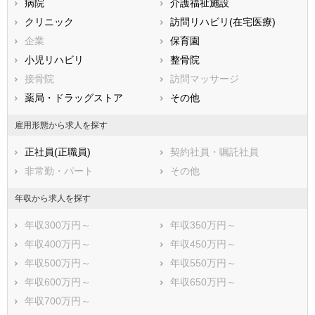
病院
介護福祉施設
広島県
山口県
徳島県
クリニック
訪問リハビリ(在宅医療)
香川県
愛媛県
高知県
企業
保育園
福岡県
佐賀県
長崎県
小児リハビリ
整骨院
熊本県
大分県
宮崎県
接骨院
訪問マッサージ
鹿児島県
沖縄県
薬局・ドラッグストア
その他
雇用形態から求人を探す
正社員(正職員)
契約社員・嘱託社員
非常勤・パート
その他
年収から求人を探す
年収300万円～
年収350万円～
年収400万円～
年収450万円～
年収500万円～
年収550万円～
年収600万円～
年収650万円～
年収700万円～