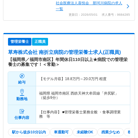
社会医療法人喜悦会 那珂川病院の求人
一覧
更新日：2026/05/01 求人番号：9684285
管理栄養士
正職員
草寿株式会社 南折立病院
の管理栄養士求人(正職員)
【福岡県／福岡市南区】年間休日110日以上★病院での管理栄
養士の募集です！＜常勤＞
【モデル月収】
18.8
万円～
20.0
万円
程度
給与
福岡県 福岡市南区
西鉄天神大牟田線「井尻駅」
（徒歩9分）
勤務地
【仕事内容】 ■管理栄養士業務全般 ・食事調理業
務 等
仕事内容
駅から徒歩10分以内
車通勤可
未経験OK
残業少なめ
積極