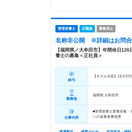
管理栄養士
正職員
募集停止
名称非公開
※詳細はお問合
【福岡県／大牟田市】年間休日126
養士の募集＜正社員＞
【モデル月収】
19.5
万円
給与
福岡県 大牟田市
勤務地
■管理栄養士業務全般 
への栄養食事指導
仕事内容
車通勤可
残業少なめ
住宅手当・補助