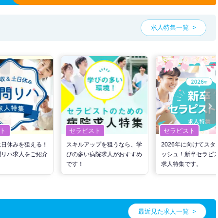
求人特集一覧
ト
セラピスト
セラピスト
土日休みを狙える！
スキルアップを狙うなら、学
2026年に向けてスタ
問リハ求人をご紹介
びの多い病院求人がおすすめ
ッシュ！新卒セラピ
です！
求人特集です。
最近見た求人一覧