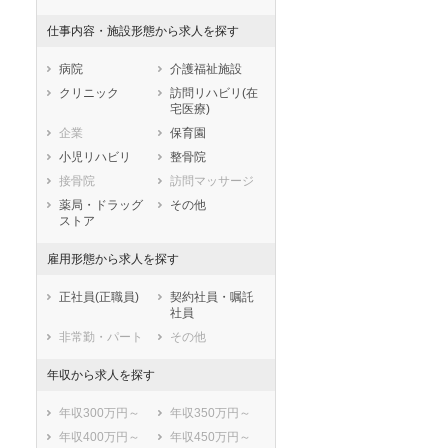
滋賀県
京都府
大阪府
仕事内容・施設形態から求人を探す
兵庫県
奈良県
和歌山県
鳥取県
島根県
岡山県
病院
介護福祉施設
広島県
山口県
徳島県
クリニック
訪問リハビリ(在
宅医療)
香川県
愛媛県
高知県
企業
保育園
福岡県
佐賀県
長崎県
小児リハビリ
整骨院
熊本県
大分県
宮崎県
接骨院
訪問マッサージ
鹿児島県
沖縄県
薬局・ドラッグ
その他
ストア
雇用形態から求人を探す
正社員(正職員)
契約社員・嘱託
社員
非常勤・パート
その他
年収から求人を探す
年収300万円～
年収350万円～
年収400万円～
年収450万円～