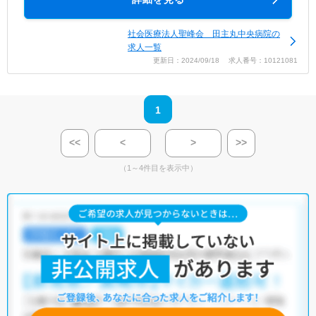
社会医療法人聖峰会 田主丸中央病院の
求人一覧
更新日：2024/09/18 求人番号：10121081
1
<<
<
>
>>
（1～4件目を表示中）