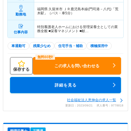
福岡県 久留米市
ＪＲ鹿児島本線(門司港－八代)「荒
木駅」（バス・車5分）
勤務地
特別養護老人ホームにおける管理栄養士としての業
務全般 ■栄養マネジメント ■献…
仕事内容
車通勤可
残業少なめ
住宅手当・補助
積極採用中
この求人を問い合わせる
保存する
詳細を見る
社会福祉法人恵伸会の求人一覧
更新日：2023/09/21 求人番号：9778818