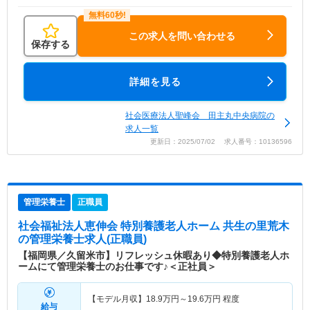
この求人を問い合わせる
保存する
詳細を見る
社会医療法人聖峰会 田主丸中央病院の
求人一覧
更新日：2025/07/02 求人番号：10136596
管理栄養士
正職員
社会福祉法人恵伸会 特別養護老人ホーム 共生の里荒木
の管理栄養士求人(正職員)
【福岡県／久留米市】リフレッシュ休暇あり◆特別養護老人ホ
ームにて管理栄養士のお仕事です♪＜正社員＞
【モデル月収】
18.9
万円～
19.6
万円
程度
給与