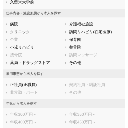
兵庫県
久留米大学前
奈良県
和歌山県
鳥取県
島根県
岡山県
仕事内容・施設形態から求人を探す
広島県
山口県
徳島県
病院
介護福祉施設
香川県
愛媛県
高知県
クリニック
訪問リハビリ(在宅医療)
福岡県
佐賀県
長崎県
企業
保育園
熊本県
大分県
宮崎県
小児リハビリ
整骨院
鹿児島県
沖縄県
接骨院
訪問マッサージ
薬局・ドラッグストア
その他
雇用形態から求人を探す
正社員(正職員)
契約社員・嘱託社員
非常勤・パート
その他
年収から求人を探す
年収300万円～
年収350万円～
年収400万円～
年収450万円～