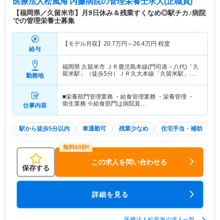
医療法人松風海 内藤病院
の管理栄養士求人(正職員)
【福岡県／久留米市】月9日休み＆残業すくなめ◎駅チカ♪病院
での管理栄養士募集
【モデル月収】
20.7
万円～
26.4
万円
程度
給与
福岡県 久留米市
ＪＲ鹿児島本線(門司港－八代)「久
留米駅」（徒歩5分）ＪＲ久大本線「久留米駅」
勤務地
（徒歩5分）
■栄養部門管理業務 ・給食管理業務 ・栄養管理 ・
衛生業務 ※給食部門は病院直…
仕事内容
駅から徒歩5分以内
車通勤可
残業少なめ
住宅手当・補助
この求人を問い合わせる
保存する
詳細を見る
医療法人松風海の求人一覧