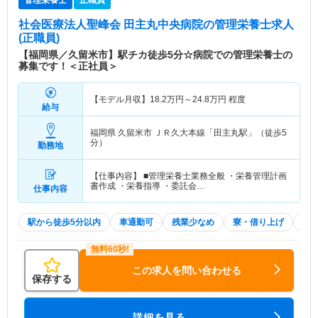
管理栄養士
正職員
社会医療法人聖峰会 田主丸中央病院
の管理栄養士求人
(正職員)
【福岡県／久留米市】駅チカ徒歩5分☆病院での管理栄養士の
募集です！＜正社員＞
【モデル月収】
18.2
万円～
24.8
万円
程度
給与
福岡県 久留米市
ＪＲ久大本線「田主丸駅」（徒歩5
分）
勤務地
【仕事内容】 ■管理栄養士業務全般 ・栄養管理計画
書作成 ・栄養指導 ・委託会…
仕事内容
駅から徒歩5分以内
車通勤可
残業少なめ
寮・借り上げ
住
この求人を問い合わせる
保存する
詳細を見る