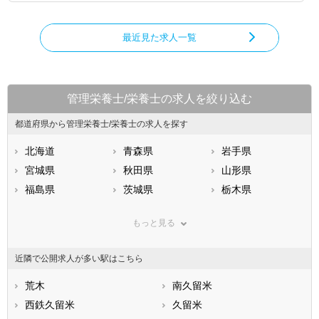
最近見た求人一覧
管理栄養士/栄養士の求人を絞り込む
都道府県から管理栄養士/栄養士の求人を探す
北海道
青森県
岩手県
宮城県
秋田県
山形県
福島県
茨城県
栃木県
群馬県
埼玉県
千葉県
もっと見る
東京都
神奈川県
新潟県
山梨県
長野県
富山県
近隣で公開求人が多い駅はこちら
石川県
福井県
岐阜県
静岡県
荒木
愛知県
南久留米
三重県
滋賀県
西鉄久留米
京都府
久留米
大阪府