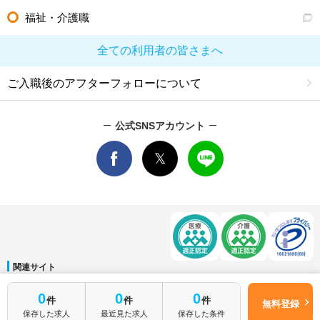
福祉・介護職
全ての利用者の皆さまへ
ご入職後のアフターフォローについて
公式SNSアカウント
関連サイト
マイナビDOCTOR
│
マイナビ看護師
│
マイナビ薬剤師
│
マイナビ保育士
0
0
0
件
件
件
運営会社
無料登録
保存した求人
最近見た求人
保存した条件
会社概要
│
ご利用規約
│
個人情報保護方針
│
サイトマップ
│
お問い合わせ