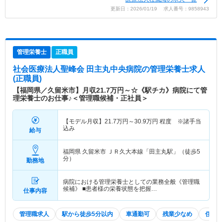
更新日：2026/01/19 求人番号：9858943
管理栄養士
正職員
社会医療法人聖峰会 田主丸中央病院
の管理栄養士求人
(正職員)
【福岡県／久留米市】月収21.7万円～☆《駅チカ》病院にて管
理栄養士のお仕事♪＜管理職候補・正社員＞
【モデル月収】
21.7
万円～
30.9
万円
程度 ※諸手当
込み
給与
福岡県 久留米市
ＪＲ久大本線「田主丸駅」（徒歩5
分）
勤務地
病院における管理栄養士としての業務全般《管理職
候補》 ■患者様の栄養状態を把握…
仕事内容
管理職求人
駅から徒歩5分以内
車通勤可
残業少なめ
住宅