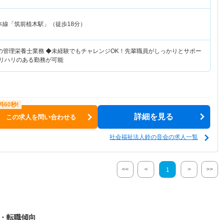
本線「筑前植木駅」（徒歩18分）
の管理栄養士業務 ◆未経験でもチャレンジOK！先輩職員がしっかりとサポー
メリハリのある勤務が可能
詳細を見る
この求人を問い合わせる
社会福祉法人鈴の音会の求人一覧
<<
<
>
>>
1
人・転職傾向