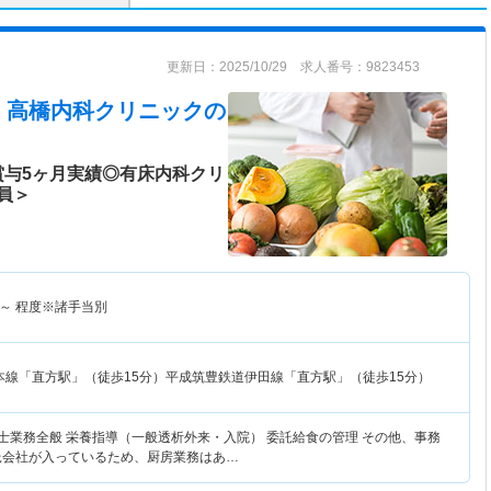
更新日：2025/10/29 求人番号：9823453
 高橋内科クリニック
の
賞与5ヶ月実績◎有床内科クリ
員＞
～
程度※諸手当別
本線「直方駅」（徒歩15分）平成筑豊鉄道伊田線「直方駅」（徒歩15分）
養士業務全般 栄養指導（一般透析外来・入院） 委託給食の管理 その他、事務
託会社が入っているため、厨房業務はあ…