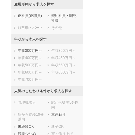
小郡市
筑紫野市
雇用形態から求人を探す
春日市
大野城市
正社員(正職員)
契約社員・嘱託
宗像市
太宰府市
社員
古賀市
福津市
非常勤・パート
その他
うきは市
宮若市
年収から求人を探す
嘉麻市
朝倉市
みやま市
糸島市
年収300万円～
年収350万円～
那珂川市
糟屋郡宇美町
年収400万円～
年収450万円～
糟屋郡篠栗町
糟屋郡志免町
年収500万円～
年収550万円～
糟屋郡須惠町
糟屋郡新宮町
年収600万円～
年収650万円～
糟屋郡久山町
糟屋郡粕屋町
年収700万円～
遠賀郡芦屋町
遠賀郡水巻町
遠賀郡岡垣町
遠賀郡遠賀町
人気のこだわり条件から求人を探す
鞍手郡小竹町
鞍手郡鞍手町
管理職求人
駅から徒歩5分以
嘉穂郡桂川町
朝倉郡筑前町
内
朝倉郡東峰村
三井郡大刀洗町
駅から徒歩10分
車通勤可
三潴郡大木町
八女郡広川町
以内
田川郡香春町
田川郡添田町
未経験OK
新卒OK
田川郡糸田町
田川郡川崎町
残業少なめ
寮・借り上げ