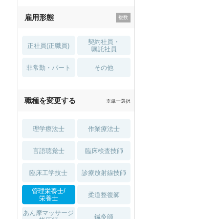
残業少なめ
寮・借り上げ
雇用形態
託児所・
住宅手当・補助
育児補助
契約社員・
正社員(正職員)
土日祝休
無資格 OK
嘱託社員
非常勤・パート
積極採用中
WEB面接OK
その他
2027年4月入職可
夏～秋入職可
職種を変更する
※単一選択
1月入職可
理学療法士
作業療法士
言語聴覚士
臨床検査技師
臨床工学技士
診療放射線技師
管理栄養士/
柔道整復師
栄養士
あん摩マッサージ
鍼灸師