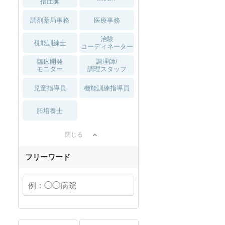
指圧師
調剤薬局事務
医療事務
治験
視能訓練士
コーディネーター
臨床開発
調理師/
モニター
調理スタッフ
児童指導員
機能訓練指導員
胚培養士
閉じる
フリーワード