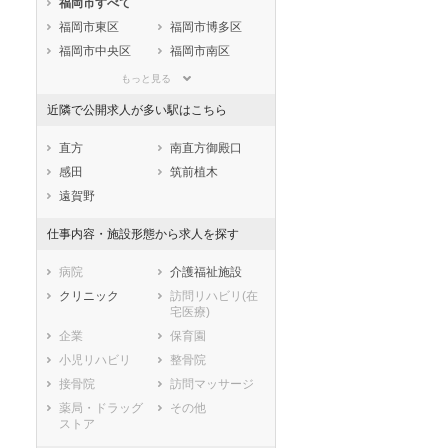
福岡市すべて
静岡県
愛知県
三重県
福岡市東区
福岡市博多区
滋賀県
京都府
大阪府
福岡市中央区
福岡市南区
兵庫県
奈良県
和歌山県
福岡市西区
福岡市城南区
鳥取県
島根県
岡山県
もっと見る
福岡市早良区
広島県
山口県
徳島県
近隣で公開求人が多い駅はこちら
北九州市すべて
香川県
愛媛県
高知県
北九州市門司区
北九州市若松区
直方
南直方御殿口
福岡県
佐賀県
長崎県
北九州市戸畑区
北九州市小倉北
感田
筑前植木
熊本県
大分県
宮崎県
区
遠賀野
鹿児島県
沖縄県
北九州市小倉南
北九州市八幡東
区
区
仕事内容・施設形態から求人を探す
北九州市八幡西
区
病院
介護福祉施設
市部
クリニック
訪問リハビリ(在
宅医療)
大牟田市
久留米市
企業
保育園
直方市
飯塚市
小児リハビリ
整骨院
田川市
柳川市
接骨院
訪問マッサージ
八女市
筑後市
薬局・ドラッグ
その他
大川市
行橋市
ストア
豊前市
中間市