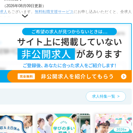
2026年08月09日更新）
求人
もございます。
無料転職支援サービス
にお申し込みいただくと、全求人
きます。
うな条件が人気です。
助あり
・
正社員(正職員)
・
クリニック
・
介護福祉施設
こだわり条件」から検索いただくか、お気軽にお問い合わせください。
くことも可能です。
、ご希望条件をヒアリングした上で求人をご提案いたします。
望条件をピックアップした求人特集
をぜひご活用ください。
お気軽にご相談ください。
求人特集一覧