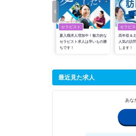
セラピスト
セラピスト
セラピス
転職で高収入を狙う！計画的
夏入職求人増加中！魅力的な
高年収＆
な活動でPTの好条件求人を
セラピスト求人は早いもの勝
人気の訪
見つけるには？
ちです！
します！
最近見た求人
あな