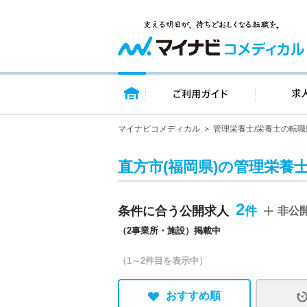
トップページ
ご利用ガイ
マイナビコメディカル
管理栄養士/栄養士の転職
直方市(福岡県)の管理栄養士
2
条件に合う公開求人
非公
（2事業所・施設）掲載中
（1～2件目を表示中）
おすすめ順