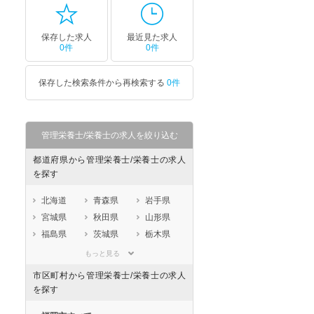
保存した求人
最近見た求人
0件
0件
セラピスト
セラピスト
ートダ
世の中の需要の高まりととも
ワークライフバランス重視派
保存した検索条件から再検索する
0件
スト向け
に増加傾向の「介護施設」求
の方へ！なぜ120日が基準？
人をご紹介！
数え方も解説
管理栄養士/栄養士の求人を絞り込む
都道府県から管理栄養士/栄養士の求人
を探す
北海道
青森県
岩手県
宮城県
秋田県
山形県
福島県
茨城県
栃木県
群馬県
埼玉県
千葉県
もっと見る
東京都
神奈川県
新潟県
市区町村から管理栄養士/栄養士の求人
山梨県
長野県
富山県
を探す
石川県
福井県
岐阜県