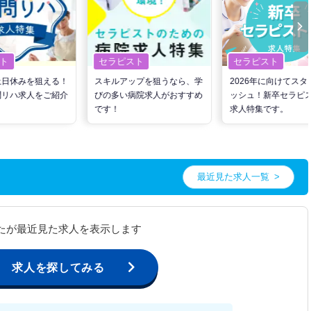
ト
セラピスト
セラピスト
土日休みを狙える！
スキルアップを狙うなら、学
2026年に向けてスタ
問リハ求人をご紹介
びの多い病院求人がおすすめ
ッシュ！新卒セラピ
です！
求人特集です。
最近見た求人一覧
たが最近見た求人を表示します
求人を探してみる