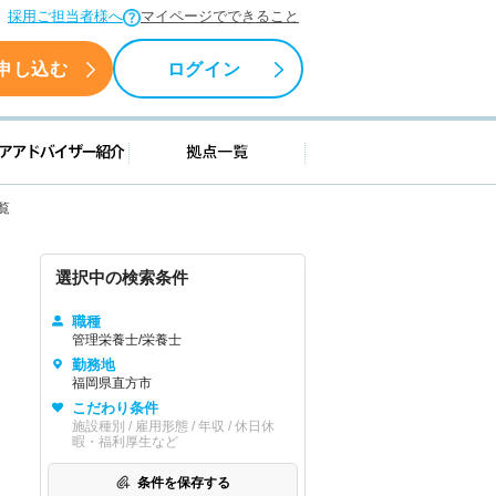
採用ご担当者様へ
マイページでできること
申し込む
ログイン
援情報
キャリアアドバイザー紹介
拠点一覧
覧
選択中の検索条件
職種
管理栄養士/栄養士
勤務地
福岡県直方市
こだわり条件
施設種別 / 雇用形態 / 年収 / 休日休
暇・福利厚生など
条件を保存する