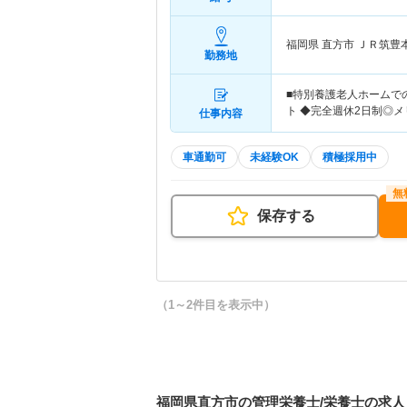
福岡県 直方市
ＪＲ筑豊
勤務地
■特別養護老人ホームで
ト ◆完全週休2日制◎
仕事内容
車通勤可
未経験OK
積極採用中
保存する
（1～2件目を表示中）
福岡県直方市の管理栄養士/栄養士の求