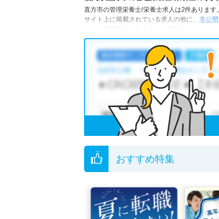
直方市の管理栄養士/栄養士求人は2件あります。（
サイト上に掲載されている求人の他に、
非公開
からご希望条件に合う求人を提案させていただ
直方市の管理栄養士/栄養士求人では以下のよ
・
積極採用中
・
残業少なめ
・
住宅手当・補
他の条件でも人気の求人がございますので、「
全国の管理栄養士/栄養士求人
から検索いただ
無料転職支援サービス
にお申し込みいただくと
ご希望条件がまだ定まっていない方は
人気の希
転職支援の他、情報収集や募集状況の確認も、
おすすめ特集