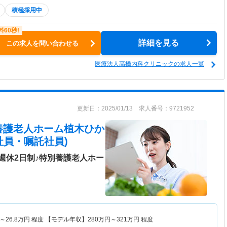
積極採用中
詳細を見る
この求人を問い合わせる
医療法人高橋内科クリニックの求人一覧
更新日：2025/01/13 求人番号：9721952
養護老人ホーム植木ひか
社員・嘱託社員)
週休2日制♪特別養護老人ホー
～
26.8
万円
程度 【モデル年収】
280
万円～
321
万円
程度