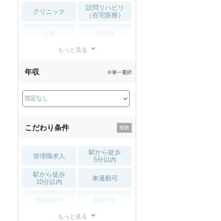
訪問リハビリ
クリニック
（在宅医療）
企業
保育園
もっと見る
小児リハビリ
整骨院
年収
※単一選択
接骨院
訪問マッサージ
薬局・
その他
ドラッグストア
こだわり条件
駅から徒歩
管理職求人
5分以内
駅から徒歩
車通勤可
10分以内
未経験OK
新卒OK
もっと見る