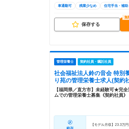
車通勤可
残業少なめ
住宅手当・補助
保存する
管理栄養士
契約社員・嘱託社員
社会福祉法人鈴の音会 特別
り苑
の管理栄養士求人(契約
【福岡県／直方市】未経験可★完全
ムでの管理栄養士募集《契約社員》
【モデル月収】
23.3
万円
給与