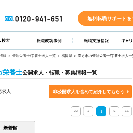
0120-941-651
無料転職サポートを
ド
求人検索
転職成功事例
転職支
情報
管理栄養士/栄養士求人一覧
福岡県
直方市の管理栄養士/栄養士求人一
/栄養士
公開求人・転職・募集情報一覧
開求人
非公開求人を含めて紹介してもらう
<<
<
>
>>
1
新着順