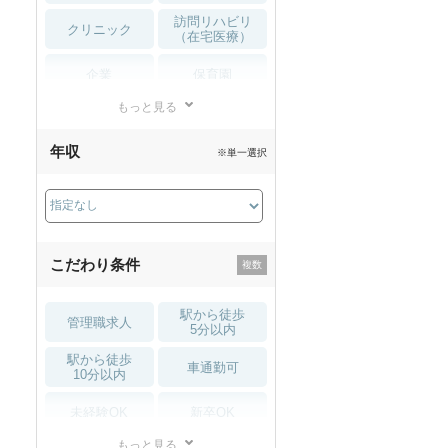
訪問リハビリ
クリニック
（在宅医療）
企業
保育園
もっと見る
小児リハビリ
整骨院
年収
※単一選択
接骨院
訪問マッサージ
薬局・
その他
ドラッグストア
こだわり条件
駅から徒歩
管理職求人
5分以内
駅から徒歩
車通勤可
10分以内
未経験OK
新卒OK
もっと見る