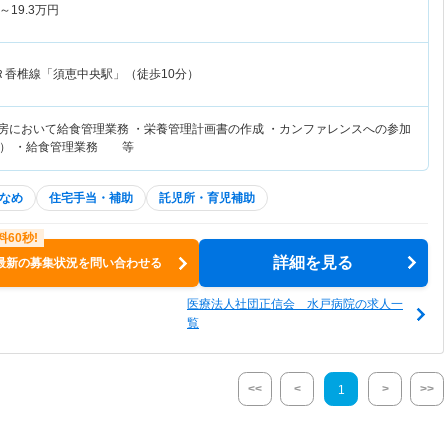
～
19.3
万円
Ｒ香椎線「須恵中央駅」（徒歩10分）
厨房において給食管理業務 ・栄養管理計画書の作成 ・カンファレンスへの参加
院） ・給食管理業務 等
なめ
住宅手当・補助
託児所・育児補助
詳細を見る
最新の募集状況を問い合わせる
医療法人社団正信会 水戸病院の求人一
覧
<<
<
>
>>
1