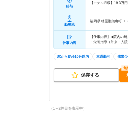
【モデル月収】
19.3
万円
給与
福岡県 糟屋郡須惠町
Ｊ
勤務地
【仕事内容】 ■院内の
・栄養指導（外来・入
仕事内容
駅から徒歩10分以内
車通勤可
残業少
保存する
（1～2件目を表示中）