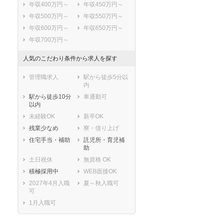
年収400万円～
年収450万円～
年収500万円～
年収550万円～
年収600万円～
年収650万円～
年収700万円～
人気のこだわり条件から求人を探す
管理職求人
駅から徒歩5分以
内
駅から徒歩10分
車通勤可
以内
未経験OK
新卒OK
残業少なめ
寮・借り上げ
住宅手当・補助
託児所・育児補
助
土日祝休
無資格 OK
積極採用中
WEB面接OK
2027年4月入職
夏～秋入職可
可
1月入職可