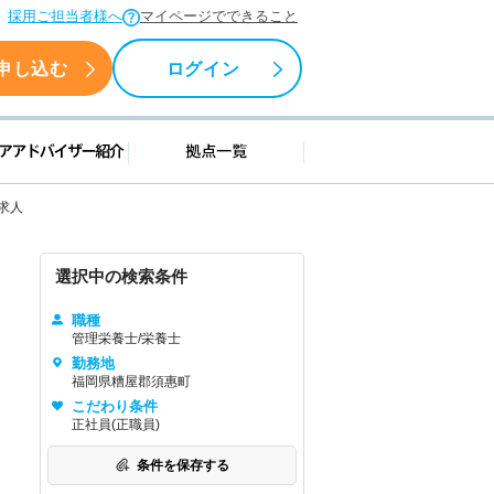
採用ご担当者様へ
マイページでできること
申し込む
ログイン
援情報
キャリアアドバイザー紹介
拠点一覧
求人
選択中の検索条件
職種
管理栄養士/栄養士
勤務地
福岡県糟屋郡須惠町
こだわり条件
正社員(正職員)
条件を保存する