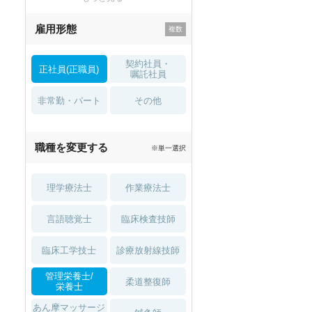
残業少なめ
寮・借り上げ
雇用形態
託児所・
住宅手当・補助
育児補助
契約社員・
正社員(正職員)
土日祝休
無資格 OK
嘱託社員
非常勤・パート
積極採用中
WEB面接OK
その他
2027年4月入職可
夏～秋入職可
職種を変更する
※単一選択
1月入職可
理学療法士
作業療法士
言語聴覚士
臨床検査技師
臨床工学技士
診療放射線技師
管理栄養士/
柔道整復師
栄養士
あん摩マッサージ