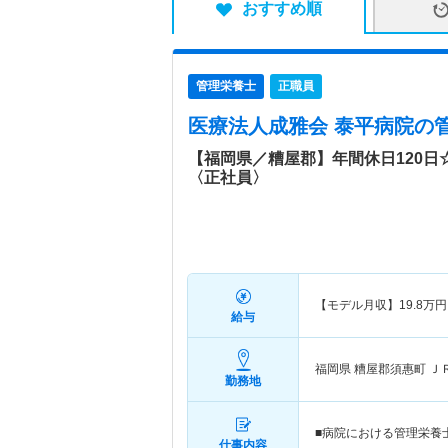
おすすめ順
管理栄養士
正職員
医療法人成雅会 泰平病院
の
【福岡県／糟屋郡】年間休日120日
〈正社員〉
【モデル月収】
19.8
万円
給与
福岡県 糟屋郡須惠町
Ｊ
勤務地
■病院における管理栄養
仕事内容