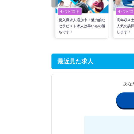
セラピスト
セラピスト
セラピス
転職で高収入を狙う！計画的
夏入職求人増加中！魅力的な
高年収＆
な活動でPTの好条件求人を
セラピスト求人は早いもの勝
人気の訪
見つけるには？
ちです！
します！
最近見た求人
あな