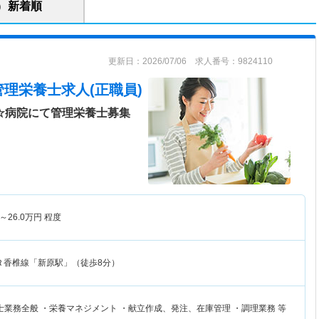
新着順
更新日：2026/07/06 求人番号：9824110
管理栄養士求人(正職員)
☆病院にて管理栄養士募集
～
26.0
万円
程度
Ｒ香椎線「新原駅」（徒歩8分）
士業務全般 ・栄養マネジメント ・献立作成、発注、在庫管理 ・調理業務 等