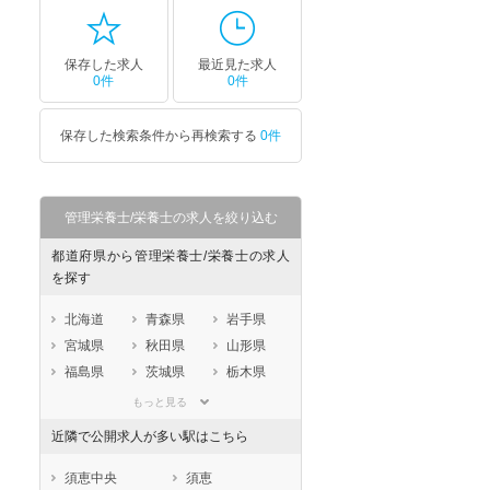
セラピスト
セラピスト
保存した求人
最近見た求人
ートダ
世の中の需要の高まりととも
ワークライフバランス重視派
0件
0件
スト向け
に増加傾向の「介護施設」求
の方へ！なぜ120日が基準？
人をご紹介！
数え方も解説
保存した検索条件から再検索する
0件
管理栄養士/栄養士の求人を絞り込む
都道府県から管理栄養士/栄養士の求人
を探す
北海道
青森県
岩手県
宮城県
秋田県
山形県
福島県
茨城県
栃木県
群馬県
埼玉県
千葉県
もっと見る
東京都
神奈川県
新潟県
近隣で公開求人が多い駅はこちら
山梨県
長野県
富山県
石川県
福井県
岐阜県
須恵中央
須恵