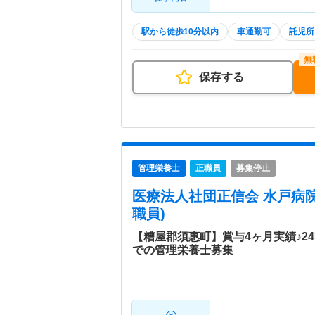
駅から徒歩10分以内
車通勤可
託児所
保存する
管理栄養士
正職員
募集停止
医療法人社団正信会 水戸病
職員)
【糟屋郡須惠町】賞与4ヶ月実績♪2
での管理栄養士募集