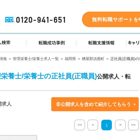
0120-941-651
無料転職サポートを
ド
求人検索
転職成功事例
転職支
情報
管理栄養士/栄養士求人一覧
福岡県
糟屋郡須惠町
正社員(正職員)の
栄養士/栄養士の正社員(正職員)
公開求人・転
開求人
非公開求人を含めて紹介してもらう
<<
<
>
>>
1