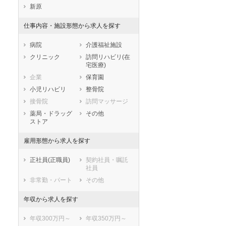
静岡県
愛知県
三重県
新原
滋賀県
京都府
大阪府
仕事内容・施設形態から求人を探す
兵庫県
奈良県
和歌山県
鳥取県
島根県
岡山県
病院
介護福祉施設
広島県
山口県
徳島県
クリニック
訪問リハビリ(在
宅医療)
香川県
愛媛県
高知県
企業
保育園
福岡県
佐賀県
長崎県
小児リハビリ
整骨院
熊本県
大分県
宮崎県
接骨院
訪問マッサージ
鹿児島県
沖縄県
薬局・ドラッグ
その他
ストア
雇用形態から求人を探す
正社員(正職員)
契約社員・嘱託
社員
非常勤・パート
その他
年収から求人を探す
年収300万円～
年収350万円～