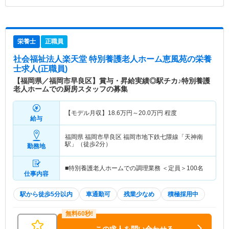
栄養士
正職員
社会福祉法人楽天堂 特別養護老人ホーム恵風苑
の栄養
士求人(正職員)
【福岡県／福岡市早良区】賞与・昇給実績◎駅チカ♪特別養護
老人ホームでの厨房スタッフの募集
【モデル月収】
18.6
万円～
20.0
万円
程度
給与
福岡県 福岡市早良区
福岡市地下鉄七隈線「天神南
駅」（徒歩2分）
勤務地
■特別養護老人ホームでの調理業務 ＜定員＞100名
仕事内容
駅から徒歩5分以内
車通勤可
残業少なめ
積極採用中
この求人を問い合わせる