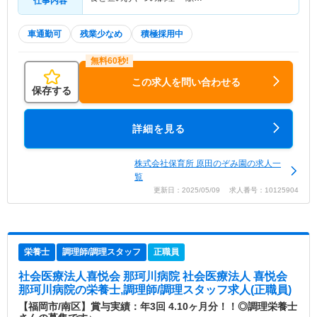
仕事内容
車通勤可
残業少なめ
積極採用中
この求人を問い合わせる
保存する
詳細を見る
株式会社保育所 原田のぞみ園の求人一
覧
更新日：2025/05/09 求人番号：10125904
栄養士
調理師/調理スタッフ
正職員
社会医療法人喜悦会 那珂川病院 社会医療法人 喜悦会
那珂川病院
の栄養士,調理師/調理スタッフ求人(正職員)
【福岡市/南区】賞与実績：年3回 4.10ヶ月分！！◎調理栄養士