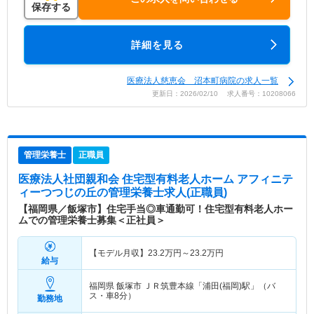
保存する
詳細を見る
医療法人慈恵会 沼本町病院の求人一覧
更新日：2026/02/10 求人番号：10208066
管理栄養士
正職員
医療法人社団親和会 住宅型有料老人ホーム アフィニテ
ィーつつじの丘
の管理栄養士求人(正職員)
【福岡県／飯塚市】住宅手当◎車通勤可！住宅型有料老人ホー
ムでの管理栄養士募集＜正社員＞
【モデル月収】
23.2
万円～
23.2
万円
給与
福岡県 飯塚市
ＪＲ筑豊本線「浦田(福岡)駅」（バ
ス・車8分）
勤務地