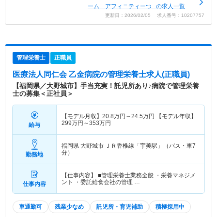
ーム アフィニティーつ...の求人一覧
更新日：2026/02/05 求人番号：10207757
管理栄養士
正職員
医療法人同仁会 乙金病院
の管理栄養士求人(正職員)
【福岡県／大野城市】手当充実！託児所あり♪病院で管理栄養
士の募集＜正社員＞
【モデル月収】
20.8
万円～
24.5
万円
【モデル年収】
299
万円～
353
万円
給与
福岡県 大野城市
ＪＲ香椎線「宇美駅」（バス・車7
分）
勤務地
【仕事内容】 ■管理栄養士業務全般 ・栄養マネジメ
ント ・委託給食会社の管理 …
仕事内容
車通勤可
残業少なめ
託児所・育児補助
積極採用中