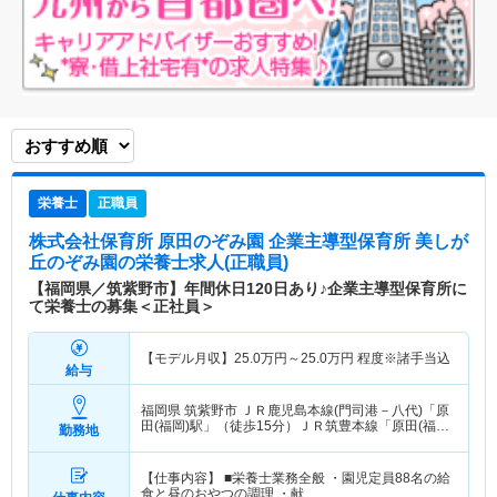
栄養士
正職員
株式会社保育所 原田のぞみ園 企業主導型保育所 美しが
丘のぞみ園
の栄養士求人(正職員)
【福岡県／筑紫野市】年間休日120日あり♪企業主導型保育所に
て栄養士の募集＜正社員＞
【モデル月収】
25.0
万円～
25.0
万円
程度※諸手当込
給与
福岡県 筑紫野市
ＪＲ鹿児島本線(門司港－八代)「原
田(福岡)駅」（徒歩15分）ＪＲ筑豊本線「原田(福
勤務地
岡)駅」（徒歩15分）
【仕事内容】 ■栄養士業務全般 ・園児定員88名の給
食と昼のおやつの調理 ・献…