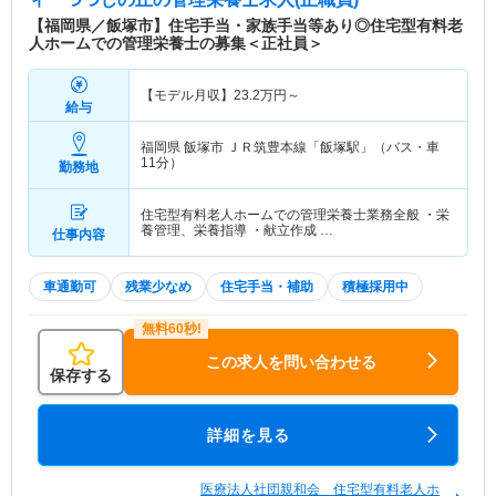
【福岡県／飯塚市】住宅手当・家族手当等あり◎住宅型有料老
人ホームでの管理栄養士の募集＜正社員＞
【モデル月収】
23.2
万円～
給与
福岡県 飯塚市
ＪＲ筑豊本線「飯塚駅」（バス・車
11分）
勤務地
住宅型有料老人ホームでの管理栄養士業務全般 ・栄
養管理、栄養指導 ・献立作成 …
仕事内容
車通勤可
残業少なめ
住宅手当・補助
積極採用中
この求人を問い合わせる
保存する
詳細を見る
医療法人社団親和会 住宅型有料老人ホ