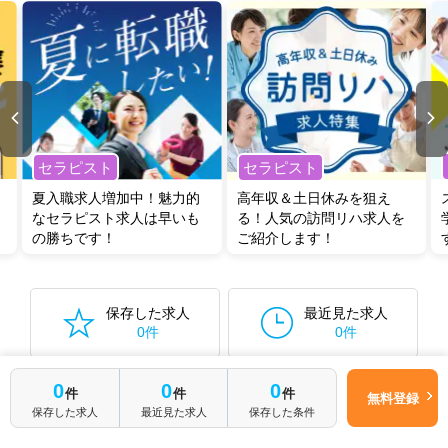
福岡県の管理栄養士/栄養士求人では以下のような条件が人気です。
・
土日祝休
・
積極採用中
・
残業少なめ
・
正社員(正職員)
・
病
院
・
クリニック
・
介護福祉施設
・
訪問リハビリ(在宅医療)
・
保育
園
・
その他
他の条件でも人気の求人がございますので、「こだわり条件」から検索
いただくか、お気軽にお問い合わせください。
セラピスト
セラピスト
全国の管理栄養士/栄養士求人
から検索いただくことも可能です。
夏入職求人増加中！魅力的
高年収＆土日休みを狙え
無料転職支援サービス
にお申し込みいただくと、ご希望条件をヒアリン
なセラピスト求人は早いも
る！人気の訪問リハ求人を
グした上で求人をご提案いたします。
の勝ちです！
ご紹介します！
ご希望条件がまだ定まっていない方は
人気の希望条件をピックアップし
た求人特集
をぜひご活用ください。
転職支援の他、情報収集や募集状況の確認も、お気軽にご相談くださ
い。
保存した求人
最近見た求人
0件
0件
保存した検索条件から再検索する
0件
0
0
0
件
件
件
無料登録
保存した求人
最近見た求人
保存した条件