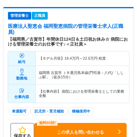
管理栄養士
正職員
医療法人聖恵会 福岡聖恵病院
の管理栄養士求人(正職
員)
【福岡県／古賀市】年間休日124日＆土日祝お休み☆ 病院にお
ける管理栄養士のお仕事です♪＜正社員＞
【モデル月収】
16.4
万円～
22.0
万円
程度
給与
福岡県 古賀市
ＪＲ鹿児島本線(門司港－八代)「しし
ぶ駅」（徒歩15分）
勤務地
【仕事内容】 病院における管理栄養士としての業務
全般
仕事内容
車通勤可
託児所・育児補助
積極採用中
この求人を問い合わせる
保存する