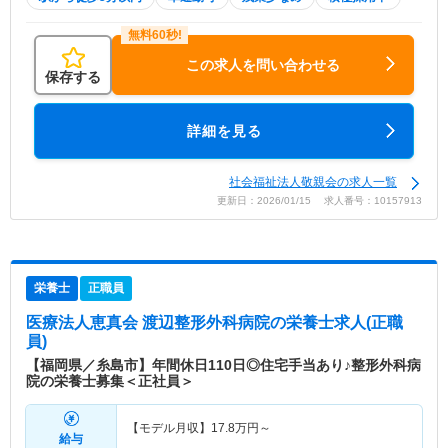
この求人を問い合わせる
保存する
詳細を見る
社会福祉法人敬親会の求人一覧
更新日：2026/01/15 求人番号：10157913
栄養士
正職員
医療法人恵真会 渡辺整形外科病院
の栄養士求人(正職
員)
【福岡県／糸島市】年間休日110日◎住宅手当あり♪整形外科病
院の栄養士募集＜正社員＞
【モデル月収】
17.8
万円～
給与