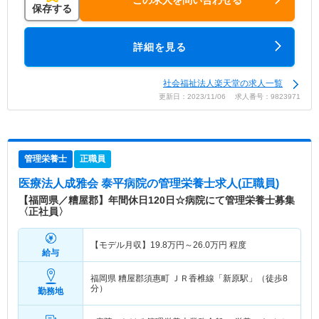
保存する
詳細を見る
社会福祉法人楽天堂の求人一覧
更新日：2023/11/06 求人番号：9823971
管理栄養士
正職員
医療法人成雅会 泰平病院
の管理栄養士求人(正職員)
【福岡県／糟屋郡】年間休日120日☆病院にて管理栄養士募集
〈正社員〉
【モデル月収】
19.8
万円～
26.0
万円
程度
給与
福岡県 糟屋郡須惠町
ＪＲ香椎線「新原駅」（徒歩8
分）
勤務地