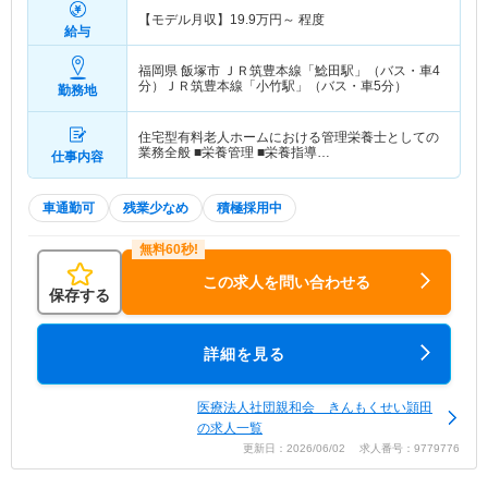
【モデル月収】
19.9
万円～
程度
給与
福岡県 飯塚市
ＪＲ筑豊本線「鯰田駅」（バス・車4
分）ＪＲ筑豊本線「小竹駅」（バス・車5分）
勤務地
住宅型有料老人ホームにおける管理栄養士としての
業務全般 ■栄養管理 ■栄養指導…
仕事内容
車通勤可
残業少なめ
積極採用中
この求人を問い合わせる
保存する
詳細を見る
医療法人社団親和会 きんもくせい頴田
の求人一覧
更新日：2026/06/02 求人番号：9779776