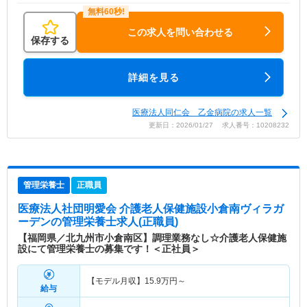
この求人を問い合わせる
保存する
詳細を見る
医療法人同仁会 乙金病院の求人一覧
更新日：2026/01/27 求人番号：10208232
管理栄養士
正職員
医療法人社団明愛会 介護老人保健施設小倉南ヴィラガ
ーデン
の管理栄養士求人(正職員)
【福岡県／北九州市小倉南区】調理業務なし☆介護老人保健施
設にて管理栄養士の募集です！＜正社員＞
【モデル月収】
15.9
万円～
給与