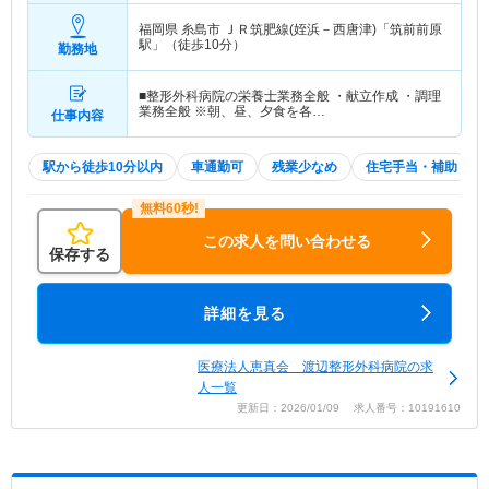
福岡県 糸島市
ＪＲ筑肥線(姪浜－西唐津)「筑前前原
駅」（徒歩10分）
勤務地
■整形外科病院の栄養士業務全般 ・献立作成 ・調理
業務全般 ※朝、昼、夕食を各…
仕事内容
駅から徒歩10分以内
車通勤可
残業少なめ
住宅手当・補助
この求人を問い合わせる
保存する
詳細を見る
医療法人恵真会 渡辺整形外科病院の求
人一覧
更新日：2026/01/09 求人番号：10191610