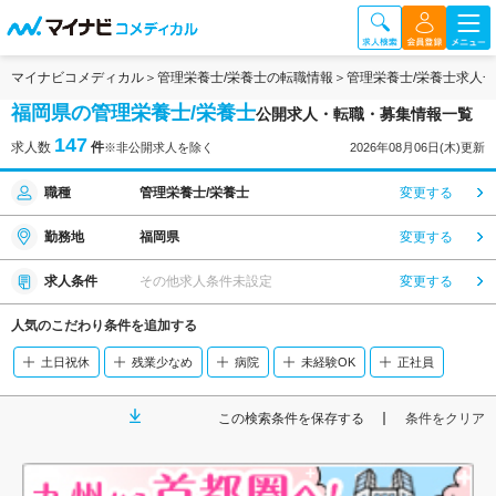
マイナビコメディカル
管理栄養士/栄養士の転職情報
管理栄養士/栄養士求人
福岡県の管理栄養士/栄養士
公開求人・転職・募集情報一覧
147
求人数
件
※非公開求人を除く
2026年08月06日(木)更新
職種
管理栄養士/栄養士
変更する
勤務地
福岡県
変更する
求人条件
その他求人条件未設定
変更する
人気のこだわり条件を追加する
土日祝休
残業少なめ
病院
未経験OK
正社員
この検索条件を保存する
条件をクリア