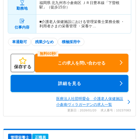
福岡県 北九州市小倉南区
ＪＲ日豊本線「下曽根
駅」（徒歩15分）
勤務地
■介護老人保健施設における管理栄養士業務全般 ・
利用者さまの栄養管理 ・栄養ケ…
仕事内容
車通勤可
残業少なめ
積極採用中
この求人を問い合わせる
保存する
詳細を見る
医療法人社団明愛会 介護老人保健施設
小倉南ヴィラガーデンの求人一覧
更新日：2026/01/20 求人番号：10237083
管理栄養士
正職員