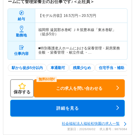
ームにて管理栄養士のお仕事です♪＜正社員＞
【モデル月収】
16.5
万円～
20.5
万円
給与
福岡県 遠賀郡水巻町
ＪＲ筑豊本線「東水巻駅」
（徒歩5分）
勤務地
■特別養護老人ホームにおける栄養管理・厨房業務
全般 ・栄養管理 ・献立作成 ・…
仕事内容
駅から徒歩5分以内
車通勤可
残業少なめ
住宅手当・補助
この求人を問い合わせる
保存する
詳細を見る
社会福祉法人福祉松快園の求人一覧
更新日：2026/06/02 求人番号：9879384