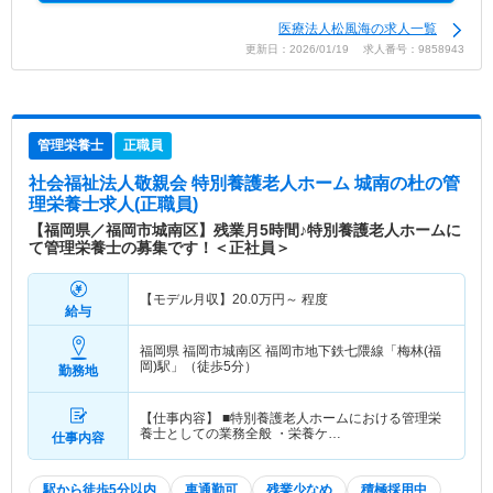
医療法人松風海の求人一覧
更新日：2026/01/19 求人番号：9858943
管理栄養士
正職員
社会福祉法人敬親会 特別養護老人ホーム 城南の杜
の管
理栄養士求人(正職員)
【福岡県／福岡市城南区】残業月5時間♪特別養護老人ホームに
て管理栄養士の募集です！＜正社員＞
【モデル月収】
20.0
万円～
程度
給与
福岡県 福岡市城南区
福岡市地下鉄七隈線「梅林(福
岡)駅」（徒歩5分）
勤務地
【仕事内容】 ■特別養護老人ホームにおける管理栄
養士としての業務全般 ・栄養ケ…
仕事内容
駅から徒歩5分以内
車通勤可
残業少なめ
積極採用中