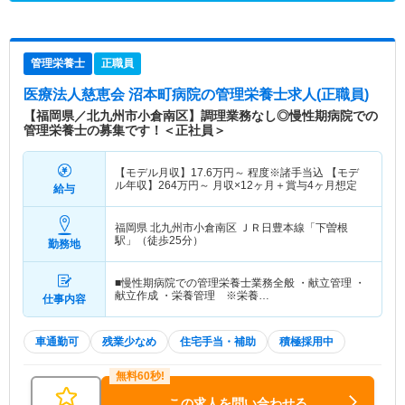
管理栄養士
正職員
医療法人慈恵会 沼本町病院
の管理栄養士求人(正職員)
【福岡県／北九州市小倉南区】調理業務なし◎慢性期病院での
管理栄養士の募集です！＜正社員＞
【モデル月収】
17.6
万円～
程度※諸手当込 【モデ
ル年収】
264
万円～
月収×12ヶ月＋賞与4ヶ月想定
給与
福岡県 北九州市小倉南区
ＪＲ日豊本線「下曽根
駅」（徒歩25分）
勤務地
■慢性期病院での管理栄養士業務全般 ・献立管理 ・
献立作成 ・栄養管理 ※栄養…
仕事内容
車通勤可
残業少なめ
住宅手当・補助
積極採用中
この求人を問い合わせる