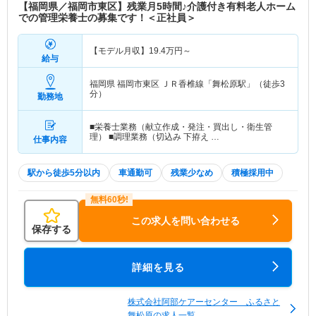
【福岡県／福岡市東区】残業月5時間♪介護付き有料老人ホーム
での管理栄養士の募集です！＜正社員＞
【モデル月収】
19.4
万円～
給与
福岡県 福岡市東区
ＪＲ香椎線「舞松原駅」（徒歩3
分）
勤務地
■栄養士業務（献立作成・発注・買出し・衛生管
理） ■調理業務（切込み 下拵え …
仕事内容
駅から徒歩5分以内
車通勤可
残業少なめ
積極採用中
この求人を問い合わせる
保存する
詳細を見る
株式会社阿部ケアーセンター ふるさと
舞松原の求人一覧