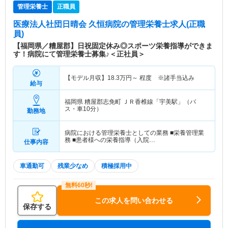
管理栄養士
正職員
医療法人社団日晴会 久恒病院
の管理栄養士求人(正職
員)
【福岡県／糟屋郡】日祝固定休み◎スポーツ栄養指導ができま
す！病院にて管理栄養士募集♪＜正社員＞
【モデル月収】
18.3
万円～
程度 ※諸手当込み
給与
福岡県 糟屋郡志免町
ＪＲ香椎線「宇美駅」（バ
ス・車10分）
勤務地
病院における管理栄養士としての業務 ■栄養管理業
務 ■患者様への栄養指導（入院…
仕事内容
車通勤可
残業少なめ
積極採用中
この求人を問い合わせる
保存する