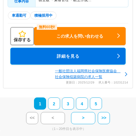
務全般 ・栄養管理 ・献立作成…
仕事内容
車通勤可
積極採用中
この求人を問い合わせる
保存する
詳細を見る
一般社団法人福岡県社会保険医療協会
社会保険稲築病院の求人一覧
更新日：2025/12/29 求人番号：10231214
1
2
3
4
5
<<
<
>
>>
（1～20件目を表示中）