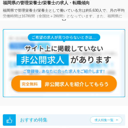
福岡県の管理栄養士/栄養士の求人・転職傾向
福岡県で管理栄養士/栄養士として働いている方は約5,630人で、月の平均
労働時間は167時間（全国比＋2時間）となっています。また、福岡県に
おける管理栄養士/栄養士の平均年収は353.1万円で、全国平均の367.6万
円よりもやや低い状況です。
有効求人倍率は、全国平均が2.03倍なのに対して、福岡県は3.54倍。管理
栄養士/栄養士の需要は高いと言えます。加えて、福岡県には病院が452施
設、クリニックが4,064施設、介護施設が9,250施設あり、管理栄養士/栄
養士として働ける施設が豊富です。そのため、さまざまな求人の中から
こだわりや希望に合った職場を探すことができるでしょう。
マイナビコメディカルには、【車通勤可】【積極採用中】【住宅手当・
補助】など、充実した管理栄養士/栄養士の求人がそろっています。さら
に、マイナビコメディカルでは、限定求人や非公開求人のご紹介も可能
です。ぜひご活用ください。
※各種数字情報は2022年9月 マイナビ調べによる
福岡県の管理栄養士/栄養士求人は147件あります。（2026年08月06日更
新）
サイト上に掲載されている求人の他に、
非公開求人
もございます。
無料
転職支援サービス
にお申し込みいただくと、全求人からご希望条件に合
おすすめ特集
求人特集一覧
う求人を提案させていただきます。