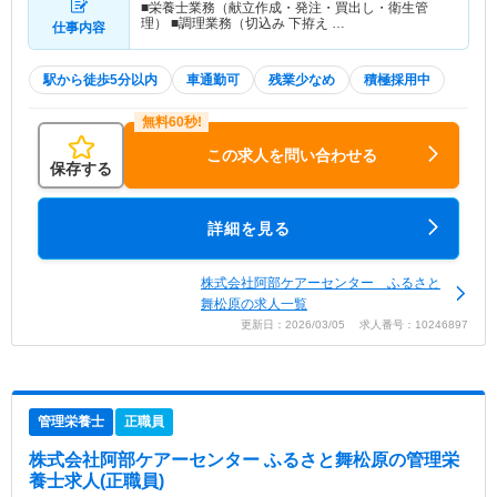
■栄養士業務（献立作成・発注・買出し・衛生管
理） ■調理業務（切込み 下拵え …
仕事内容
駅から徒歩5分以内
車通勤可
残業少なめ
積極採用中
この求人を問い合わせる
保存する
詳細を見る
株式会社阿部ケアーセンター ふるさと
舞松原の求人一覧
更新日：2026/03/05 求人番号：10246897
管理栄養士
正職員
株式会社阿部ケアーセンター ふるさと舞松原
の管理栄
養士求人(正職員)