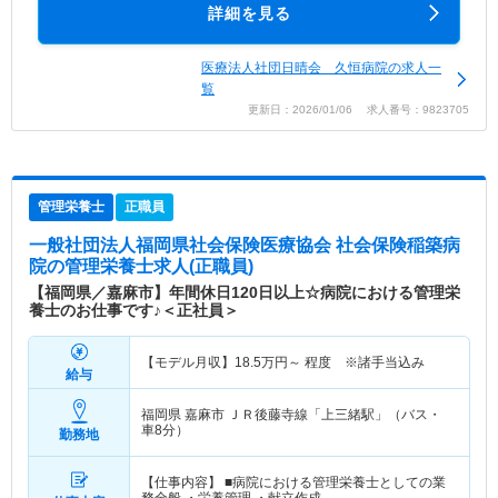
詳細を見る
医療法人社団日晴会 久恒病院の求人一
覧
更新日：2026/01/06 求人番号：9823705
管理栄養士
正職員
一般社団法人福岡県社会保険医療協会 社会保険稲築病
院
の管理栄養士求人(正職員)
【福岡県／嘉麻市】年間休日120日以上☆病院における管理栄
養士のお仕事です♪＜正社員＞
【モデル月収】
18.5
万円～
程度 ※諸手当込み
給与
福岡県 嘉麻市
ＪＲ後藤寺線「上三緒駅」（バス・
車8分）
勤務地
【仕事内容】 ■病院における管理栄養士としての業