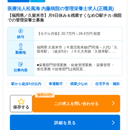
医療法人松風海 内藤病院
の管理栄養士求人(正職員)
【福岡県／久留米市】月9日休み＆残業すくなめ◎駅チカ♪病院
での管理栄養士募集
【モデル月収】
20.7
万円～
26.4
万円
程度
給与
福岡県 久留米市
ＪＲ鹿児島本線(門司港－八代)「久
留米駅」（徒歩5分）ＪＲ久大本線「久留米駅」
勤務地
（徒歩5分）
■栄養部門管理業務 ・給食管理業務 ・栄養管理 ・
衛生業務 ※給食部門は病院直…
仕事内容
駅から徒歩5分以内
車通勤可
残業少なめ
住宅手当・補助
この求人を問い合わせる
保存する
詳細を見る