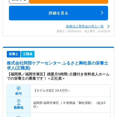
詳細を見る
医療法人聖恵会の求人一覧
更新日：2026/04/22 求人番号：10165220
栄養士
正職員
株式会社阿部ケアーセンター ふるさと舞松原
の栄養士
求人(正職員)
【福岡県／福岡市東区】残業月5時間♪介護付き有料老人ホーム
での栄養士の募集です！＜正社員＞
【モデル月収】
19.4
万円～
給与
福岡県 福岡市東区
ＪＲ香椎線「舞松原駅」（徒歩3
分）
勤務地