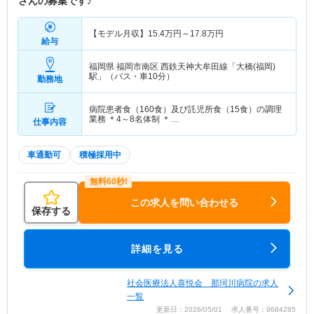
さんの募集です♪
【モデル月収】
15.4
万円～
17.8
万円
給与
福岡県 福岡市南区
西鉄天神大牟田線「大橋(福岡)
駅」（バス・車10分）
勤務地
病院患者食（160食）及び託児所食（15食）の調理
業務 ＊4～8名体制 ＊…
仕事内容
車通勤可
積極採用中
この求人を問い合わせる
保存する
詳細を見る
社会医療法人喜悦会 那珂川病院の求人
一覧
更新日：2026/05/01 求人番号：9684285