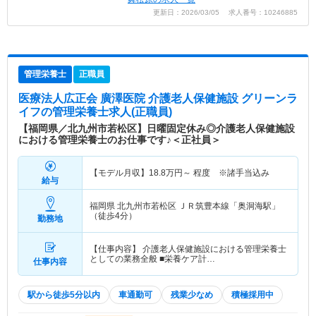
更新日：2026/03/05 求人番号：10246885
管理栄養士
正職員
医療法人広正会 廣澤医院 介護老人保健施設 グリーンラ
イフ
の管理栄養士求人(正職員)
【福岡県／北九州市若松区】日曜固定休み◎介護老人保健施設
における管理栄養士のお仕事です♪＜正社員＞
【モデル月収】
18.8
万円～
程度 ※諸手当込み
給与
福岡県 北九州市若松区
ＪＲ筑豊本線「奥洞海駅」
（徒歩4分）
勤務地
【仕事内容】 介護老人保健施設における管理栄養士
としての業務全般 ■栄養ケア計…
仕事内容
駅から徒歩5分以内
車通勤可
残業少なめ
積極採用中