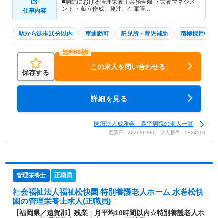
■病院における管理栄養士業務全般 ・栄養マネジメ
ント ・献立作成、発注、在庫管…
仕事内容
駅から徒歩10分以内
車通勤可
託児所・育児補助
積極採用中
この求人を問い合わせる
保存する
詳細を見る
医療法人成雅会 泰平病院の求人一覧
更新日：2026/07/06 求人番号：9824110
管理栄養士
正職員
社会福祉法人福祉松快園 特別養護老人ホーム 水卷松快
園
の管理栄養士求人(正職員)
【福岡県／遠賀郡】残業：月平均10時間以内☆特別養護老人ホ