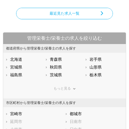
最近見た求人一覧
管理栄養士/栄養士の求人を絞り込む
都道府県から管理栄養士/栄養士の求人を探す
北海道
青森県
岩手県
宮城県
秋田県
山形県
福島県
茨城県
栃木県
群馬県
埼玉県
千葉県
もっと見る
東京都
神奈川県
新潟県
山梨県
長野県
富山県
市区町村から管理栄養士/栄養士の求人を探す
石川県
福井県
岐阜県
静岡県
宮崎市
愛知県
都城市
三重県
滋賀県
延岡市
京都府
日南市
大阪府