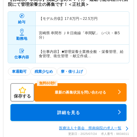
院にて管理栄養士の募集です！＜正社員＞
【モデル月収】
17.6
万円～
22.5
万円
給与
宮崎県 串間市
ＪＲ日南線「串間駅」（バス・車5
分）
勤務地
【仕事内容】 ■管理栄養士業務全般 ・栄養管理、給
食管理、衛生管理 ・献立作成…
仕事内容
車通勤可
残業少なめ
寮・借り上げ
最新の募集状況を問い合わせる
保存する
詳細を見る
医療法人十善会 県南病院の求人一覧
更新日：2025/07/24 求人番号：9834011