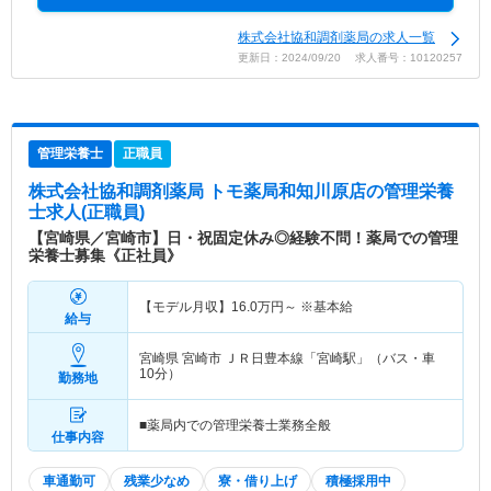
株式会社協和調剤薬局の求人一覧
更新日：2024/09/20 求人番号：10120257
管理栄養士
正職員
株式会社協和調剤薬局 トモ薬局和知川原店
の管理栄養
士求人(正職員)
【宮崎県／宮崎市】日・祝固定休み◎経験不問！薬局での管理
栄養士募集《正社員》
【モデル月収】
16.0
万円～
※基本給
給与
宮崎県 宮崎市
ＪＲ日豊本線「宮崎駅」（バス・車
10分）
勤務地
■薬局内での管理栄養士業務全般
仕事内容
車通勤可
残業少なめ
寮・借り上げ
積極採用中