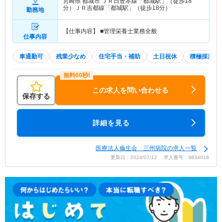
宮崎県 都城市
ＪＲ日豊本線「都城駅」（徒歩18
分）ＪＲ吉都線「都城駅」（徒歩18分）
勤務地
【仕事内容】 ■管理栄養士業務全般
仕事内容
車通勤可
残業少なめ
住宅手当・補助
土日祝休
積極採用中
この求人を問い合わせる
保存する
詳細を見る
医療法人倫生会 三州病院の求人一覧
更新日：2024/07/12 求人番号：9834016