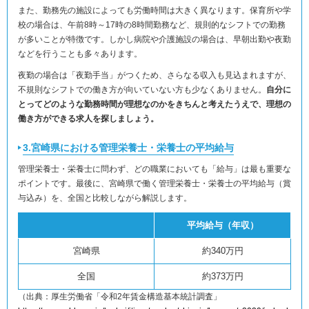
また、勤務先の施設によっても労働時間は大きく異なります。保育所や学
校の場合は、午前8時～17時の8時間勤務など、規則的なシフトでの勤務
が多いことが特徴です。しかし病院や介護施設の場合は、早朝出勤や夜勤
などを行うことも多々あります。
夜勤の場合は「夜勤手当」がつくため、さらなる収入も見込まれますが、
不規則なシフトでの働き方が向いていない方も少なくありません。
自分に
とってどのような勤務時間が理想なのかをきちんと考えたうえで、理想の
働き方ができる求人を探しましょう。
3.宮崎県における管理栄養士・栄養士の平均給与
管理栄養士・栄養士に問わず、どの職業においても「給与」は最も重要な
ポイントです。最後に、宮崎県で働く管理栄養士・栄養士の平均給与（賞
与込み）を、全国と比較しながら解説します。
平均給与（年収）
宮崎県
約340万円
全国
約373万円
（出典：厚生労働省「令和2年賃金構造基本統計調査」