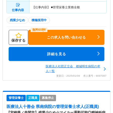
【仕事内容】 ■管理栄養士業務全般
仕事内容
残業少なめ
積極採用中
この求人を問い合わせる
保存する
詳細を見る
医療法人社団正立会 都城明生病院の求
人一覧
更新日：2025/01/09 求人番号：9097087
管理栄養士
正職員
募集停止
医療法人十善会 県南病院
の管理栄養士求人(正職員)
【宮崎県／串間市】残業少なめ☆マイカー通勤可能◎精神科病