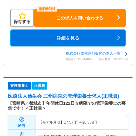
この求人を問い合わせる
保存する
詳細を見る
株式会社協和調剤薬局の求人一覧
更新日：2024/09/20 求人番号：10120256
管理栄養士
正職員
医療法人倫生会 三州病院
の管理栄養士求人(正職員)
【宮崎県／都城市】年間休日122日☆病院での管理栄養士の募
集です！＜正社員＞
【モデル月収】
17.5
万円～
20.5
万円
給与