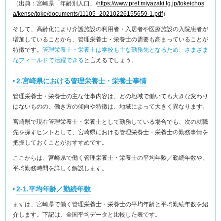
（出典：宮崎県「年齢別人口」/
https://www.pref.miyazaki.lg.jp/tokeichos
a/kense/toke/documents/11105_20210226155659-1.pdf
）
そして、高齢化により介護施設の利用者・入居者や医療施設の入院患者が
増加していることから、管理栄養士・栄養士の需要も高まっていることが
特徴です。
管理栄養士・栄養士は学校も主な勤務先となるため、さまざま
なフィールドで活躍できる
と言えるでしょう。
2.宮崎県における管理栄養士・栄養士事情
管理栄養士・栄養士の主な仕事内容は、どの地域で働いても大きな変わり
はないものの、働き方の傾向や特徴は、地域によって大きく異なります。
宮崎県で現在管理栄養士・栄養士として勤務している場合でも、次の就職
先を探すヒントとして、宮崎県における管理栄養士・栄養士の勤務事情を
把握しておくことがおすすめです。
ここからは、宮崎県で働く管理栄養士・栄養士の平均年齢／勤続年数や、
平均勤務時間を詳しく解説します。
2-1.平均年齢／勤続年数
まずは、宮崎県で働く管理栄養士・栄養士の平均年齢と平均勤続年数を紹
介します。下記は、全国平均データと比較した表です。