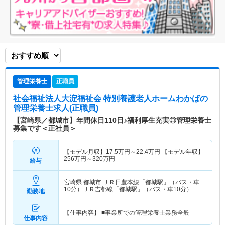
管理栄養士
正職員
社会福祉法人大淀福祉会 特別養護老人ホームわかば
の
管理栄養士求人(正職員)
【宮崎県／都城市】年間休日110日♪福利厚生充実◎管理栄養士
募集です＜正社員＞
【モデル月収】
17.5
万円～
22.4
万円
【モデル年収】
256
万円～
320
万円
給与
宮崎県 都城市
ＪＲ日豊本線「都城駅」（バス・車
10分）ＪＲ吉都線「都城駅」（バス・車10分）
勤務地
【仕事内容】 ■事業所での管理栄養士業務全般
仕事内容