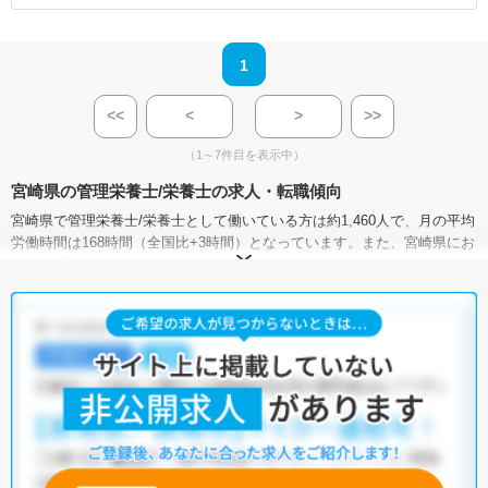
1
<<
<
>
>>
（1～7件目を表示中）
宮崎県の管理栄養士/栄養士の求人・転職傾向
宮崎県で管理栄養士/栄養士として働いている方は約1,460人で、月の平均
労働時間は168時間（全国比+3時間）となっています。また、宮崎県にお
ける管理栄養士/栄養士の平均年収は310.1万円で、全国平均の367.6万円
よりも低い状況です。
管理栄養士/栄養士の有効求人倍率は、全国平均が2.03倍なのに対して、
宮崎県は2.35倍。管理栄養士/栄養士の需要は高いと言えます。一方で、
宮崎県には病院が133施設、クリニックが710施設、介護施設が2,993施設
あり、管理栄養士/栄養士として働ける施設が豊富です。さまざまな求人
の中から、ぜひ自分の条件に合った職場を探してみてください。
マイナビコメディカルには、【車通勤可】【未経験OK】【託児所・育児
補助】など、多種多様な管理栄養士/栄養士の求人がそろっています。さ
らに、マイナビコメディカルでは、限定求人や非公開求人のご紹介も可
能です。お気軽にご相談ください。