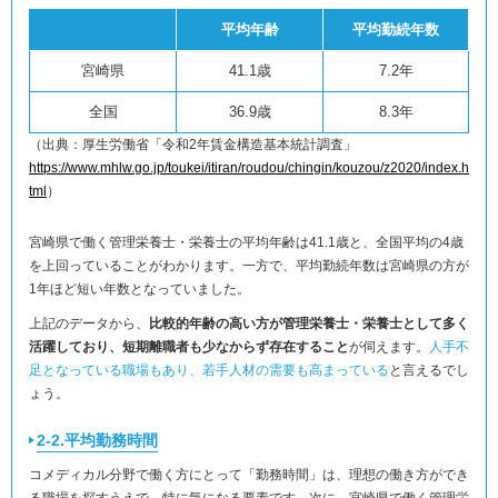
平均年齢
平均勤続年数
宮崎県
41.1歳
7.2年
全国
36.9歳
8.3年
（出典：厚生労働省「令和2年賃金構造基本統計調査」
https://www.mhlw.go.jp/toukei/itiran/roudou/chingin/kouzou/z2020/index.h
tml
）
宮崎県で働く管理栄養士・栄養士の平均年齢は41.1歳と、全国平均の4歳
を上回っていることがわかります。一方で、平均勤続年数は宮崎県の方が
1年ほど短い年数となっていました。
上記のデータから、
比較的年齢の高い方が管理栄養士・栄養士として多く
活躍しており、短期離職者も少なからず存在すること
が伺えます。
人手不
足となっている職場もあり、若手人材の需要も高まっている
と言えるでし
ょう。
2-2.平均勤務時間
コメディカル分野で働く方にとって「勤務時間」は、理想の働き方ができ
る職場を探すうえで、特に気になる要素です。次に、宮崎県で働く管理栄