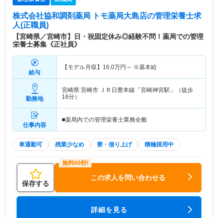
株式会社協和調剤薬局 トモ薬局大島店
の管理栄養士求
人(正職員)
【宮崎県／宮崎市】日・祝固定休み◎経験不問！薬局での管理
栄養士募集《正社員》
【モデル月収】
16.0
万円～
※基本給
給与
宮崎県 宮崎市
ＪＲ日豊本線「宮崎神宮駅」（徒歩
16分）
勤務地
■薬局内での管理栄養士業務全般
仕事内容
車通勤可
残業少なめ
寮・借り上げ
積極採用中
この求人を問い合わせる
保存する
詳細を見る