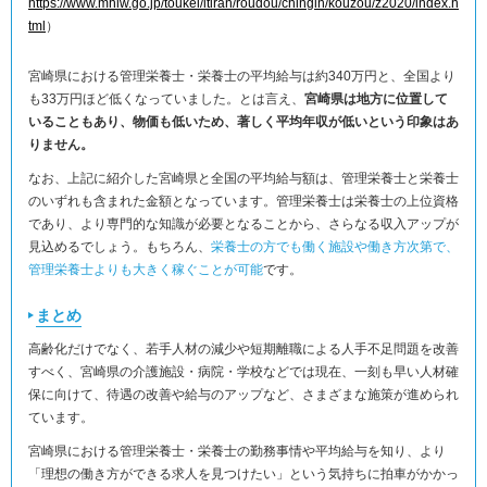
https://www.mhlw.go.jp/toukei/itiran/roudou/chingin/kouzou/z2020/index.h
tml
）
宮崎県における管理栄養士・栄養士の平均給与は約340万円と、全国より
も33万円ほど低くなっていました。とは言え、
宮崎県は地方に位置して
いることもあり、物価も低いため、著しく平均年収が低いという印象はあ
りません。
なお、上記に紹介した宮崎県と全国の平均給与額は、管理栄養士と栄養士
のいずれも含まれた金額となっています。管理栄養士は栄養士の上位資格
であり、より専門的な知識が必要となることから、さらなる収入アップが
見込めるでしょう。もちろん、
栄養士の方でも働く施設や働き方次第で、
管理栄養士よりも大きく稼ぐことが可能
です。
まとめ
高齢化だけでなく、若手人材の減少や短期離職による人手不足問題を改善
すべく、宮崎県の介護施設・病院・学校などでは現在、一刻も早い人材確
保に向けて、待遇の改善や給与のアップなど、さまざまな施策が進められ
ています。
宮崎県における管理栄養士・栄養士の勤務事情や平均給与を知り、より
「理想の働き方ができる求人を見つけたい」という気持ちに拍車がかかっ