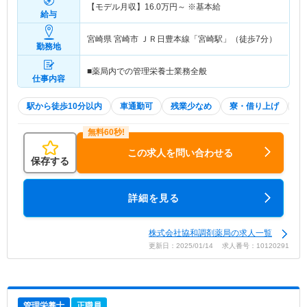
【モデル月収】
16.0
万円～
※基本給
給与
宮崎県 宮崎市
ＪＲ日豊本線「宮崎駅」（徒歩7分）
勤務地
■薬局内での管理栄養士業務全般
仕事内容
駅から徒歩10分以内
車通勤可
残業少なめ
寮・借り上げ
積
この求人を問い合わせる
保存する
詳細を見る
株式会社協和調剤薬局の求人一覧
更新日：2025/01/14 求人番号：10120291
管理栄養士
正職員