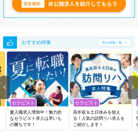
※各種数字情報は2022年12月 マイナビ調べによる
宮崎県の管理栄養士/栄養士求人は7件あります。（2026年08月06日更
新）
サイト上に掲載されている求人の他に、
非公開求人
もございます。
無料
転職支援サービス
にお申し込みいただくと、全求人からご希望条件に合
おすすめ特集
求人特集一覧
う求人を提案させていただきます。
宮崎県の管理栄養士/栄養士求人では以下のような条件が人気です。
・
土日祝休
・
積極採用中
・
残業少なめ
・
正社員(正職員)
・
病
院
・
介護福祉施設
他の条件でも人気の求人がございますので、「こだわり条件」から検索
いただくか、お気軽にお問い合わせください。
全国の管理栄養士/栄養士求人
から検索いただくことも可能です。
セラピスト
セラピスト
無料転職支援サービス
にお申し込みいただくと、ご希望条件をヒアリン
夏入職求人増加中！魅力的
高年収＆土日休みを狙え
グした上で求人をご提案いたします。
なセラピスト求人は早いも
る！人気の訪問リハ求人を
ご希望条件がまだ定まっていない方は
人気の希望条件をピックアップし
の勝ちです！
ご紹介します！
た求人特集
をぜひご活用ください。
転職支援の他、情報収集や募集状況の確認も、お気軽にご相談くださ