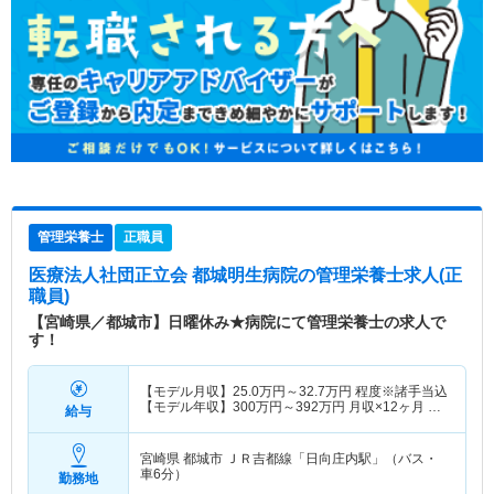
管理栄養士
正職員
医療法人社団正立会 都城明生病院
の管理栄養士求人(正
職員)
【宮崎県／都城市】日曜休み★病院にて管理栄養士の求人で
す！
【モデル月収】
25.0
万円～
32.7
万円
程度※諸手当込
【モデル年収】
300
万円～
392
万円
月収×12ヶ月 賞
給与
与別
宮崎県 都城市
ＪＲ吉都線「日向庄内駅」（バス・
車6分）
勤務地