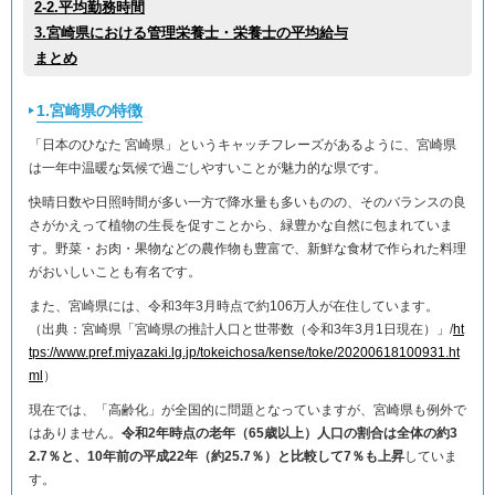
2-2.平均勤務時間
3.宮崎県における管理栄養士・栄養士の平均給与
まとめ
1.宮崎県の特徴
「日本のひなた 宮崎県」というキャッチフレーズがあるように、宮崎県
は一年中温暖な気候で過ごしやすいことが魅力的な県です。
快晴日数や日照時間が多い一方で降水量も多いものの、そのバランスの良
さがかえって植物の生長を促すことから、緑豊かな自然に包まれていま
す。野菜・お肉・果物などの農作物も豊富で、新鮮な食材で作られた料理
がおいしいことも有名です。
また、宮崎県には、令和3年3月時点で約106万人が在住しています。
（出典：宮崎県「宮崎県の推計人口と世帯数（令和3年3月1日現在）」/
ht
tps://www.pref.miyazaki.lg.jp/tokeichosa/kense/toke/20200618100931.ht
ml
）
現在では、「高齢化」が全国的に問題となっていますが、宮崎県も例外で
はありません。
令和2年時点の老年（65歳以上）人口の割合は全体の約3
2.7％と、10年前の平成22年（約25.7％）と比較して7％も上昇
していま
す。