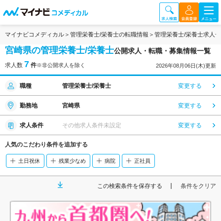
マイナビコメディカル
管理栄養士/栄養士の転職情報
管理栄養士/栄養士求人
宮崎県の管理栄養士/栄養士
公開求人・転職・募集情報一覧
7
求人数
件
※非公開求人を除く
2026年08月06日(木)更新
職種
管理栄養士/栄養士
変更する
勤務地
宮崎県
変更する
求人条件
その他求人条件未設定
変更する
人気のこだわり条件を追加する
土日祝休
残業少なめ
病院
正社員
この検索条件を保存する
条件をクリア