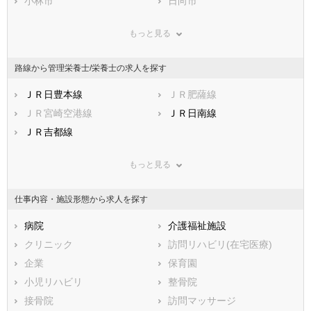
兵庫県
小林市
奈良県
日向市
和歌山県
鳥取県
串間市
島根県
西都市
岡山県
もっと見る
広島県
えびの市
山口県
北諸県郡三股町
徳島県
香川県
西諸県郡高原町
愛媛県
東諸県郡国富町
高知県
路線から管理栄養士/栄養士の求人を探す
福岡県
東諸県郡綾町
佐賀県
児湯郡高鍋町
長崎県
熊本県
児湯郡新富町
ＪＲ日豊本線
大分県
児湯郡西米良村
ＪＲ肥薩線
宮崎県
鹿児島県
児湯郡木城町
ＪＲ宮崎空港線
沖縄県
児湯郡川南町
ＪＲ日南線
児湯郡都農町
ＪＲ吉都線
東臼杵郡門川町
東臼杵郡諸塚村
東臼杵郡椎葉村
もっと見る
東臼杵郡美郷町
西臼杵郡高千穂町
西臼杵郡日之影町
西臼杵郡五ヶ瀬町
仕事内容・施設形態から求人を探す
病院
介護福祉施設
クリニック
訪問リハビリ(在宅医療)
企業
保育園
小児リハビリ
整骨院
接骨院
訪問マッサージ