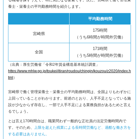
養士・栄養士の平均勤務時間を紹介します。
平均勤務時間
175時間
宮崎県
（うち6時間が時間外労働）
171時間
全国
（うち5時間が時間外労働）
（出典：厚生労働省「令和2年賃金構造基本統計調査」
https://www.mhlw.go.jp/toukei/itiran/roudou/chingin/kouzou/z2020/index.h
tml
）
宮崎県で働く管理栄養士・栄養士の平均勤務時間は、全国よりもわずかに
上回っていることがわかります。前述のとおり、人手不足となっている施
設が少なからず存在し、一部で人手不足による業務負担があるためと言え
るでしょう。
とは言え170時間台は、職業問わず一般的な正社員の法定労働時間内で
す。そのため、
上限を超えた残業による長時間労働など、過酷な働き方を
する必要はありません。