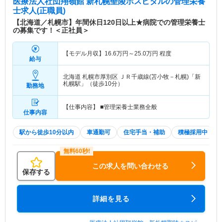
医療法人社団翔嶺館 新札幌聖陵ホスピタル
の管理栄養
士求人(正職員)
【北海道／札幌市】年間休日120日以上★病院での管理栄養士
の募集です！＜正社員＞
【モデル月収】
16.6
万円～
25.0
万円
程度
給与
北海道 札幌市厚別区
ＪＲ千歳線(苫小牧－札幌)「新
札幌駅」（徒歩10分）
勤務地
【仕事内容】 ■管理栄養士業務全般
仕事内容
駅から徒歩10分以内
車通勤可
住宅手当・補助
積極採用中
この求人を問い合わせる
保存する
詳細を見る