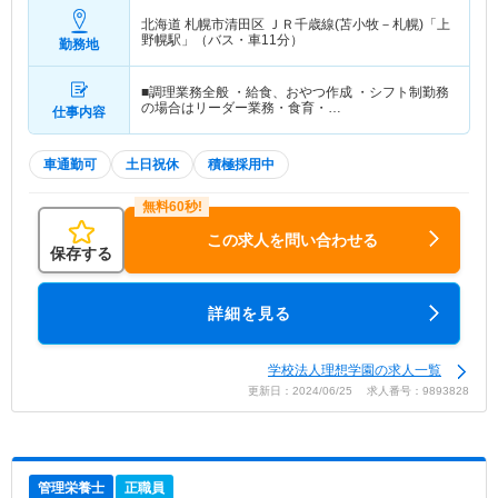
北海道 札幌市清田区
ＪＲ千歳線(苫小牧－札幌)「上
野幌駅」（バス・車11分）
勤務地
■調理業務全般 ・給食、おやつ作成 ・シフト制勤務
の場合はリーダー業務・食育・…
仕事内容
車通勤可
土日祝休
積極採用中
この求人を問い合わせる
保存する
詳細を見る
学校法人理想学園の求人一覧
更新日：2024/06/25 求人番号：9893828
管理栄養士
正職員