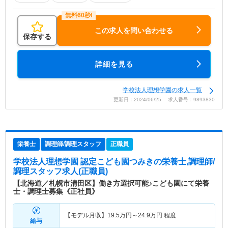
この求人を問い合わせる
保存する
詳細を見る
学校法人理想学園の求人一覧
更新日：2024/06/25 求人番号：9893830
栄養士
調理師/調理スタッフ
正職員
学校法人理想学園 認定こども園つみき
の栄養士,調理師/
調理スタッフ求人(正職員)
【北海道／札幌市清田区】働き方選択可能♪こども園にて栄養
士・調理士募集《正社員》
【モデル月収】
19.5
万円～
24.9
万円
程度
給与