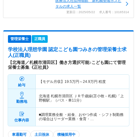
医療法人社団翔嶺館 新札幌聖陵ホスピ
タルの求人一覧
更新日：2025/05/22 求人番号：10165314
管理栄養士
正職員
学校法人理想学園 認定こども園つみき
の管理栄養士求
人(正職員)
【北海道／札幌市清田区】働き方選択可能♪こども園にて管理
栄養士募集《正社員》
【モデル月収】
19.5
万円～
24.9
万円
程度
給与
北海道 札幌市清田区
ＪＲ千歳線(苫小牧－札幌)「上
野幌駅」（バス・車11分）
勤務地
■調理業務全般 ・給食、おやつ作成 ・シフト制勤務
の場合はリーダー業務・食育・…
仕事内容
車通勤可
土日祝休
積極採用中