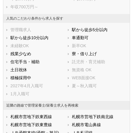
年収700万円～
人気のこだわり条件から求人を探す
管理職求人
駅から徒歩5分以内
駅から徒歩10分以内
車通勤可
未経験OK
新卒OK
残業少なめ
寮・借り上げ
住宅手当・補助
託児所・育児補助
土日祝休
無資格 OK
積極採用中
WEB面接OK
2027年4月入職可
夏～秋入職可
1月入職可
近隣の路線で管理栄養士/栄養士求人を再検索
札幌市営地下鉄東西線
札幌市営地下鉄南北線
札幌市営地下鉄東豊線
札幌市電山鼻線
ＪＲ函館本線(函館－旭川)
ＪＲ札沼線