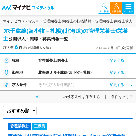
マイナビコメディカル
管理栄養士/栄養士の転職情報
管理栄養士/栄養士求人
JR千歳線(苫小牧－札幌)(北海道)の管理栄養士/栄養
士
公開求人・転職・募集情報一覧
6
求人数
件
※非公開求人を除く
2026年08月07日(金)更新
職種
管理栄養士/栄養士
変更する
勤務地
北海道ＪＲ千歳線(苫小牧－札幌)
変更する
求人条件
その他求人条件未設定
変更する
この検索条件を保存する
条件をクリア
管理栄養士
正職員