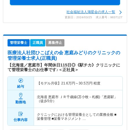
社会福祉法人湖星会の求人一覧
更新日：2024/03/25 求人番号：9837127
管理栄養士
正職員
募集停止
医療法人社団ひこばえの会 恵庭みどりのクリニック
の
管理栄養士求人(正職員)
【北海道／恵庭市】年間休日115日◎《駅チカ》クリニックに
て管理栄養士のお仕事です♪＜正社員＞
【モデル月収】
21.6
万円～
30.5
万円
程度
給与
北海道 恵庭市
ＪＲ千歳線(苫小牧－札幌)「恵庭駅」
（徒歩5分）
勤務地
クリニックにおける管理栄養士としての業務全般 ■
栄養管理 ■栄養マネジメント …
仕事内容