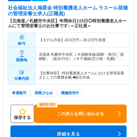
社会福祉法人湖星会 特別養護老人ホーム ラスール苗穂
の管理栄養士求人(正職員)
【北海道／札幌市中央区】年間休日115日◎特別養護老人ホー
ムにて管理栄養士のお仕事です♪＜正社員＞
【モデル月収】
20.6
万円～
26.3
万円
程度
給与
北海道 札幌市中央区
ＪＲ函館本線(函館－旭川)「苗
穂駅」（徒歩15分）ＪＲ千歳線(苫小牧－札幌)「苗
勤務地
穂駅」（徒歩15分）
【仕事内容】 特別養護老人ホームにおける管理栄養
士としての業務全般 ■献立作成…
仕事内容
車通勤可
残業少なめ
積極採用中
この求人を問い合わせる
保存する
詳細を見る