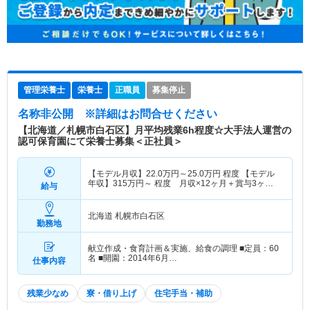
管理栄養士
栄養士
正職員
募集停止
名称非公開
※詳細はお問合せください
【北海道／札幌市白石区】月平均残業6h程度☆大手法人運営の
認可保育園にて栄養士募集＜正社員＞
【モデル月収】
22.0
万円～
25.0
万円
程度 【モデル
年収】
315
万円～
程度 月収×12ヶ月＋賞与3ヶ月
給与
想定
北海道 札幌市白石区
勤務地
献立作成・食育計画＆実施、給食の調理 ■定員：60
名 ■開園：2014年6月…
仕事内容
残業少なめ
寮・借り上げ
住宅手当・補助