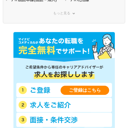
ＪＲ室蘭本線(長万部－岩見
ＪＲ根室本線
沢)
もっと見る
ＪＲ石北本線
ＪＲ宗谷本線
ＪＲ富良野線
ＪＲ釧網本線
ＪＲ日高本線
ＪＲ留萌本線
ＪＲ海峡線
ＪＲ石勝線(南千歳－新得)
函館市電宝来・谷地頭線
函館市電本線
道南いさりび鉄道線
ご登録はこちら