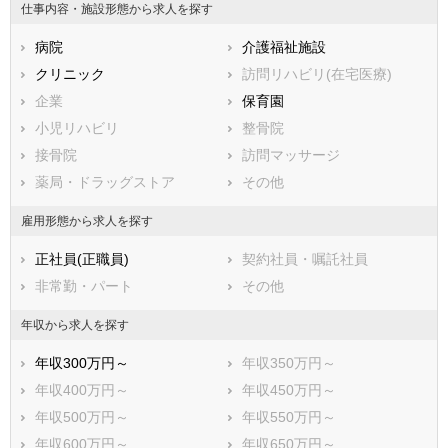
仕事内容・施設形態から求人を探す
石川県
福井県
岐阜県
静岡県
病院
愛知県
介護福祉施設
三重県
滋賀県
クリニック
京都府
訪問リハビリ(在宅医療)
大阪府
兵庫県
企業
奈良県
保育園
和歌山県
鳥取県
小児リハビリ
島根県
整骨院
岡山県
広島県
接骨院
山口県
訪問マッサージ
徳島県
香川県
薬局・ドラッグストア
愛媛県
その他
高知県
福岡県
佐賀県
長崎県
雇用形態から求人を探す
熊本県
大分県
宮崎県
正社員(正職員)
契約社員・嘱託社員
鹿児島県
沖縄県
非常勤・パート
その他
年収から求人を探す
年収300万円～
年収350万円～
年収400万円～
年収450万円～
年収500万円～
年収550万円～
年収600万円～
年収650万円～