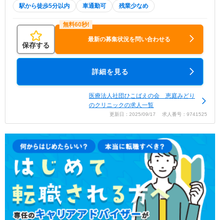
駅から徒歩5分以内
車通勤可
残業少なめ
最新の募集状況を問い合わせる
保存する
詳細を見る
医療法人社団ひこばえの会 恵庭みどり
のクリニックの求人一覧
更新日：2025/09/17 求人番号：9741525