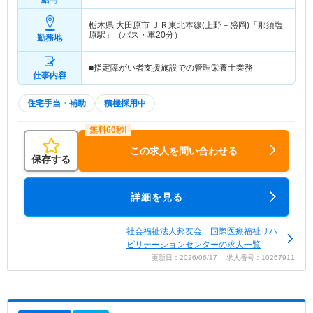
給与
栃木県 大田原市
ＪＲ東北本線(上野－盛岡)「那須塩
原駅」（バス・車20分）
勤務地
■指定障がい者支援施設での管理栄養士業務
仕事内容
住宅手当・補助
積極採用中
この求人を問い合わせる
保存する
詳細を見る
社会福祉法人邦友会 国際医療福祉リハ
ビリテーションセンターの求人一覧
更新日：2026/06/17 求人番号：10267911