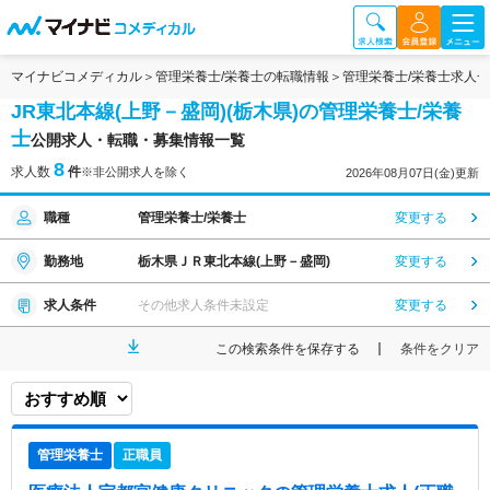
マイナビコメディカル
管理栄養士/栄養士の転職情報
管理栄養士/栄養士求人
JR東北本線(上野－盛岡)(栃木県)の管理栄養士/栄養
士
公開求人・転職・募集情報一覧
8
求人数
件
※非公開求人を除く
2026年08月07日(金)更新
職種
管理栄養士/栄養士
変更する
勤務地
栃木県ＪＲ東北本線(上野－盛岡)
変更する
求人条件
その他求人条件未設定
変更する
この検索条件を保存する
条件をクリア
管理栄養士
正職員