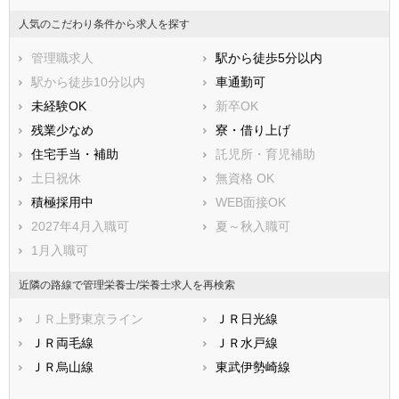
人気のこだわり条件から求人を探す
管理職求人
駅から徒歩5分以内
駅から徒歩10分以内
車通勤可
未経験OK
新卒OK
残業少なめ
寮・借り上げ
住宅手当・補助
託児所・育児補助
土日祝休
無資格 OK
積極採用中
WEB面接OK
2027年4月入職可
夏～秋入職可
1月入職可
近隣の路線で管理栄養士/栄養士求人を再検索
ＪＲ上野東京ライン
ＪＲ日光線
ＪＲ両毛線
ＪＲ水戸線
ＪＲ烏山線
東武伊勢崎線
東武日光線
東武宇都宮線