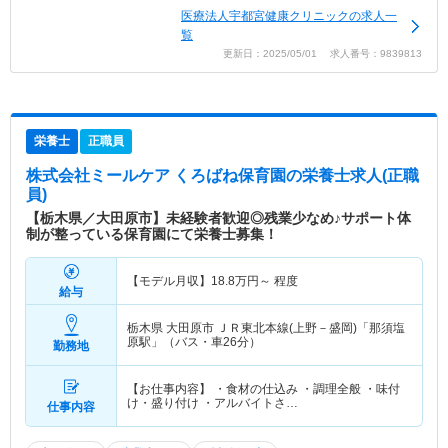
医療法人宇都宮健康クリニックの求人一
覧
更新日：2025/05/01 求人番号：9839813
栄養士
正職員
株式会社ミールケア くろばね保育園
の栄養士求人(正職
員)
【栃木県／大田原市】未経験者歓迎◎残業少なめ♪サポート体
制が整っている保育園にて栄養士募集！
【モデル月収】
18.8
万円～
程度
給与
栃木県 大田原市
ＪＲ東北本線(上野－盛岡)「那須塩
原駅」（バス・車26分）
勤務地
【お仕事内容】 ・食材の仕込み ・調理全般 ・味付
け・盛り付け ・アルバイトさ…
仕事内容