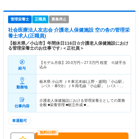
管理栄養士
正職員
募集停止
社会医療法人友志会 介護老人保健施設 空の舎
の管理栄
養士求人(正職員)
【栃木県／小山市】年間休日116日☆介護老人保健施設におけ
る管理栄養士のお仕事です♪＜正社員＞
【モデル月収】
20.0
万円～
27.5
万円
程度 ※諸手当
込み
給与
栃木県 小山市
ＪＲ東北本線(上野－盛岡)「小山駅」
（バス・車5分）ＪＲ両毛線「小山駅」（バス・車5
勤務地
分） 他
介護老人保健施設における管理栄養士としての業務
全般 ■栄養管理 ■献立作成 ■…
仕事内容
車通勤可