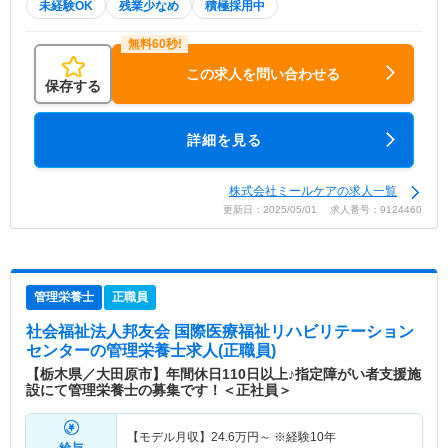
未経験OK
残業少なめ
積極採用中
この求人を問い合わせる
保存する
詳細を見る
株式会社ミールケアの求人一覧
更新日：2025/05/01 求人番号：9124460
管理栄養士
正職員
社会福祉法人邦友会 国際医療福祉リハビリテーション
センター
の管理栄養士求人(正職員)
【栃木県／大田原市】年間休日110日以上♪指定障がい者支援施
設にて管理栄養士の募集です！＜正社員＞
【モデル月収】
24.6
万円～
※経験10年