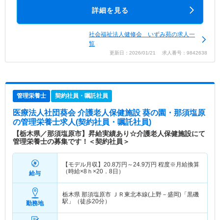
詳細を見る
社会福祉法人健修会 いずみ苑の求人一
覧
更新日：2026/01/21 求人番号：9842638
管理栄養士
契約社員・嘱託社員
医療法人社団葵会 介護老人保健施設 葵の園・那須塩原
の管理栄養士求人(契約社員・嘱託社員)
【栃木県／那須塩原市】昇給実績あり☆介護老人保健施設にて
管理栄養士の募集です！＜契約社員＞
【モデル月収】
20.8
万円～
24.9
万円
程度※月給換算
（時給×8ｈ×20．8日）
給与
栃木県 那須塩原市
ＪＲ東北本線(上野－盛岡)「黒磯
駅」（徒歩20分）
勤務地