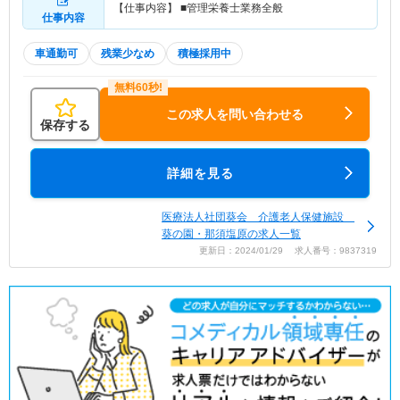
【仕事内容】 ■管理栄養士業務全般
仕事内容
車通勤可
残業少なめ
積極採用中
この求人を問い合わせる
保存する
詳細を見る
医療法人社団葵会 介護老人保健施設
葵の園・那須塩原の求人一覧
更新日：2024/01/29 求人番号：9837319