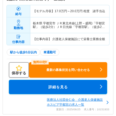
【モデル月収】
17.0
万円～
20.0
万円
程度 諸手当込
給与
栃木県 宇都宮市
ＪＲ東北本線(上野－盛岡)「宇都宮
駅」（徒歩2分）ＪＲ日光線「宇都宮駅」（徒歩2
勤務地
分）
【仕事内容】 介護老人保健施設にて栄養士業務全般
仕事内容
駅から徒歩5分以内
車通勤可
最新の募集状況を問い合わせる
保存する
詳細を見る
医療法人社団全仁会 介護老人保健施設
ホスピア宇都宮の求人一覧
更新日：2025/06/25 求人番号：10151933