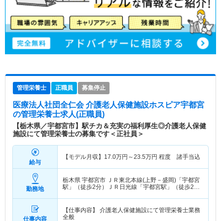
管理栄養士
正職員
募集停止
医療法人社団全仁会 介護老人保健施設ホスピア宇都宮
の管理栄養士求人(正職員)
【栃木県／宇都宮市】駅チカ＆充実の福利厚生◎介護老人保健
施設にて管理栄養士の募集です＜正社員＞
【モデル月収】
17.0
万円～
23.5
万円
程度 諸手当込
給与
栃木県 宇都宮市
ＪＲ東北本線(上野－盛岡)「宇都宮
駅」（徒歩2分）ＪＲ日光線「宇都宮駅」（徒歩2
勤務地
分）
【仕事内容】 介護老人保健施設にて管理栄養士業務
全般
仕事内容