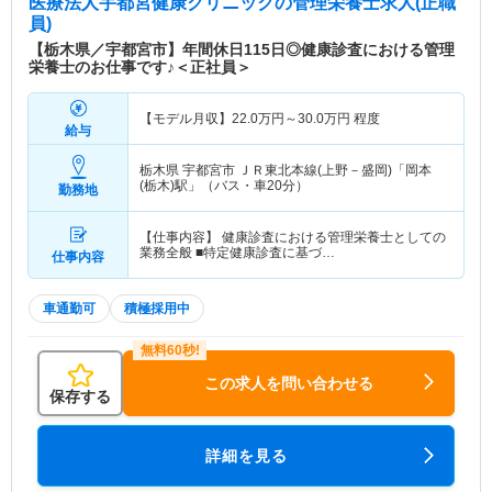
医療法人宇都宮健康クリニック
の管理栄養士求人(正職
員)
【栃木県／宇都宮市】年間休日115日◎健康診査における管理
栄養士のお仕事です♪＜正社員＞
【モデル月収】
22.0
万円～
30.0
万円
程度
給与
栃木県 宇都宮市
ＪＲ東北本線(上野－盛岡)「岡本
(栃木)駅」（バス・車20分）
勤務地
【仕事内容】 健康診査における管理栄養士としての
業務全般 ■特定健康診査に基づ…
仕事内容
車通勤可
積極採用中
この求人を問い合わせる
保存する
詳細を見る