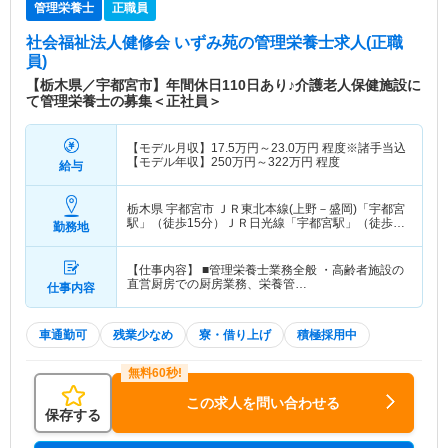
管理栄養士
正職員
社会福祉法人健修会 いずみ苑
の管理栄養士求人(正職
員)
【栃木県／宇都宮市】年間休日110日あり♪介護老人保健施設に
て管理栄養士の募集＜正社員＞
【モデル月収】
17.5
万円～
23.0
万円
程度※諸手当込
【モデル年収】
250
万円～
322
万円
程度
給与
栃木県 宇都宮市
ＪＲ東北本線(上野－盛岡)「宇都宮
駅」（徒歩15分）ＪＲ日光線「宇都宮駅」（徒歩
勤務地
15分）
【仕事内容】 ■管理栄養士業務全般 ・高齢者施設の
直営厨房での厨房業務、栄養管…
仕事内容
車通勤可
残業少なめ
寮・借り上げ
積極採用中
この求人を問い合わせる
保存する