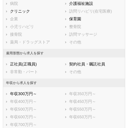
静岡県
病院
愛知県
介護福祉施設
三重県
滋賀県
クリニック
京都府
訪問リハビリ(在宅医療)
大阪府
兵庫県
企業
奈良県
保育園
和歌山県
鳥取県
小児リハビリ
島根県
整骨院
岡山県
広島県
接骨院
山口県
訪問マッサージ
徳島県
香川県
薬局・ドラッグストア
愛媛県
その他
高知県
福岡県
佐賀県
長崎県
雇用形態から求人を探す
熊本県
大分県
宮崎県
正社員(正職員)
契約社員・嘱託社員
鹿児島県
沖縄県
非常勤・パート
その他
年収から求人を探す
年収300万円～
年収350万円～
年収400万円～
年収450万円～
年収500万円～
年収550万円～
年収600万円～
年収650万円～
年収700万円～