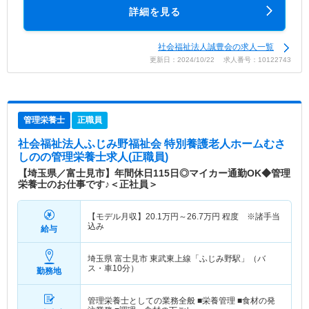
詳細を見る
社会福祉法人誠豊会の求人一覧
更新日：2024/10/22 求人番号：10122743
管理栄養士
正職員
社会福祉法人ふじみ野福祉会 特別養護老人ホームむさ
しの
の管理栄養士求人(正職員)
【埼玉県／富士見市】年間休日115日◎マイカー通勤OK◆管理
栄養士のお仕事です♪＜正社員＞
【モデル月収】
20.1
万円～
26.7
万円
程度 ※諸手当
込み
給与
埼玉県 富士見市
東武東上線「ふじみ野駅」（バ
ス・車10分）
勤務地
管理栄養士としての業務全般 ■栄養管理 ■食材の発