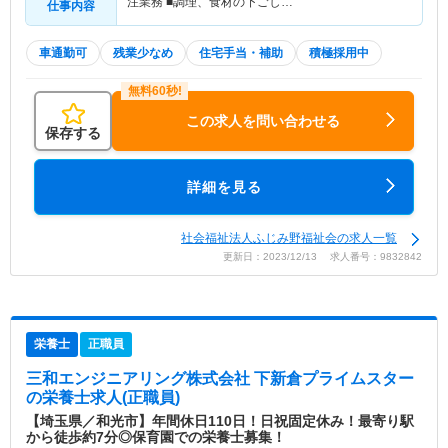
注業務 ■調理、食材の下ごし…
仕事内容
車通勤可
残業少なめ
住宅手当・補助
積極採用中
この求人を問い合わせる
保存する
詳細を見る
社会福祉法人ふじみ野福祉会の求人一覧
更新日：2023/12/13 求人番号：9832842
栄養士
正職員
三和エンジニアリング株式会社 下新倉プライムスター
の栄養士求人(正職員)
【埼玉県／和光市】年間休日110日！日祝固定休み！最寄り駅
から徒歩約7分◎保育園での栄養士募集！