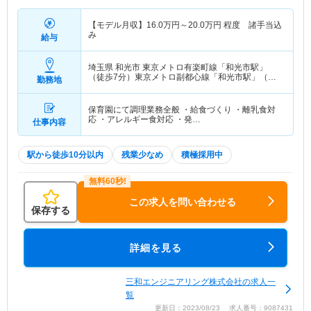
【モデル月収】
16.0
万円～
20.0
万円
程度 諸手当込
み
給与
埼玉県 和光市
東京メトロ有楽町線「和光市駅」
（徒歩7分）東京メトロ副都心線「和光市駅」（徒
勤務地
歩7分） 他
保育園にて調理業務全般 ・給食づくり ・離乳食対
応 ・アレルギー食対応 ・発…
仕事内容
駅から徒歩10分以内
残業少なめ
積極採用中
この求人を問い合わせる
保存する
詳細を見る
三和エンジニアリング株式会社の求人一
覧
更新日：2023/08/23 求人番号：9087431