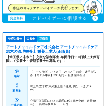
管理栄養士
栄養士
正職員
アートチャイルドケア株式会社 アートチャイルドケア
志木
の管理栄養士,栄養士求人(正職員)
【埼玉県／志木市】充実な福利厚生♪年間休日110日以上★保育
園にて栄養士・管理栄養士の募集です！
【モデル月収】
22.4
万円～
24.4
万円
程度 諸手当込
み 【モデル年収】
330
万円～
程度 諸手当込
給与
埼玉県 志木市
東武東上線「柳瀬川駅」（徒歩19
分）
勤務地
◇認可保育園における調理に係る業務全般（定員60
名） ・調理業務全般 ・厨房…
仕事内容