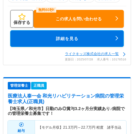
この求人を問い合わせる
保存する
詳細を見る
ライクキッズ株式会社の求人一覧
更新日：2025/07/28 求人番号：10176516
管理栄養士
正職員
医療法人泰一会 和光リハビリテーション病院
の管理栄
養士求人(正職員)
【埼玉県／和光市】日勤のみ◎賞与3.2ヶ月分実績あり♪病院で
の管理栄養士募集です！
【モデル月収】
21.3
万円～
22.7
万円
程度 諸手当込
給与