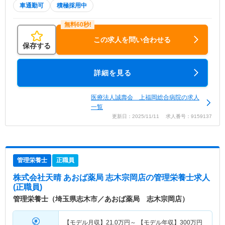
車通勤可
積極採用中
この求人を問い合わせる
保存する
詳細を見る
医療法人誠壽会 上福岡総合病院の求人
一覧
更新日：2025/11/11 求人番号：9159137
管理栄養士
正職員
株式会社天晴 あおば薬局 志木宗岡店
の管理栄養士求人
(正職員)
管理栄養士（埼玉県志木市／あおば薬局 志木宗岡店）
【モデル月収】
21.0
万円～
【モデル年収】
300
万円