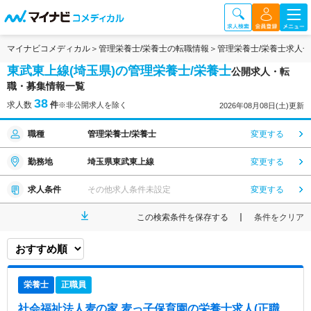
マイナビコメディカル
管理栄養士/栄養士の転職情報
管理栄養士/栄養士求人
東武東上線(埼玉県)の管理栄養士/栄養士
公開求人・転
職・募集情報一覧
38
求人数
件
※非公開求人を除く
2026年08月08日(土)更新
職種
管理栄養士/栄養士
変更する
勤務地
埼玉県東武東上線
変更する
求人条件
その他求人条件未設定
変更する
この検索条件を保存する
条件をクリア
栄養士
正職員
社会福祉法人麦の家 麦っ子保育園
の栄養士求人(正職