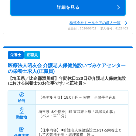
詳細を見る
株式会社ミールケアの求人一覧
更新日：2026/06/02 求人番号：9123403
栄養士
正職員
医療法人昭友会 介護老人保健施設いづみケアセンター
の栄養士求人(正職員)
【埼玉県／比企郡滑川町】年間休日120日◎介護老人保健施設
における栄養士のお仕事です♪＜正社員＞
【モデル月収】
18.0
万円～
程度 ※諸手当込み
給与
埼玉県 比企郡滑川町
東武東上線「武蔵嵐山駅」
（バス・車11分）
勤務地
【仕事内容】 ■介護老人保健施設における栄養士と
しての業務全般 ・調理業務：盛…
仕事内容