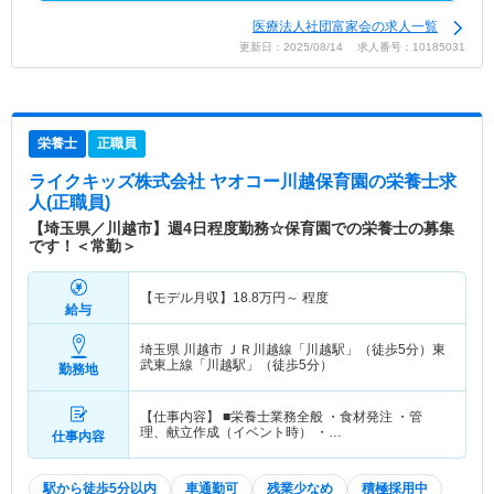
医療法人社団富家会の求人一覧
更新日：2025/08/14 求人番号：10185031
栄養士
正職員
ライクキッズ株式会社 ヤオコー川越保育園
の栄養士求
人(正職員)
【埼玉県／川越市】週4日程度勤務☆保育園での栄養士の募集
です！＜常勤＞
【モデル月収】
18.8
万円～
程度
給与
埼玉県 川越市
ＪＲ川越線「川越駅」（徒歩5分）東
武東上線「川越駅」（徒歩5分）
勤務地
【仕事内容】 ■栄養士業務全般 ・食材発注 ・管
理、献立作成（イベント時） ・…
仕事内容
駅から徒歩5分以内
車通勤可
残業少なめ
積極採用中