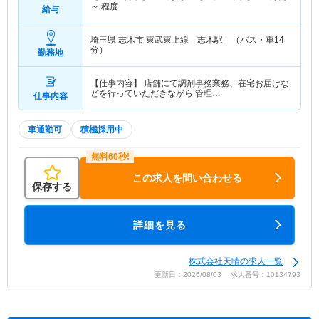
～
程度
給与
埼玉県 志木市
東武東上線「志木駅」（バス・車14
分）
勤務地
【仕事内容】 店舗にて調剤事務業務、在宅お届けな
どを行っていただきながら 管理…
仕事内容
車通勤可
積極採用中
この求人を問い合わせる
保存する
詳細を見る
株式会社天晴の求人一覧
更新日：2026/08/03 求人番号：10134793