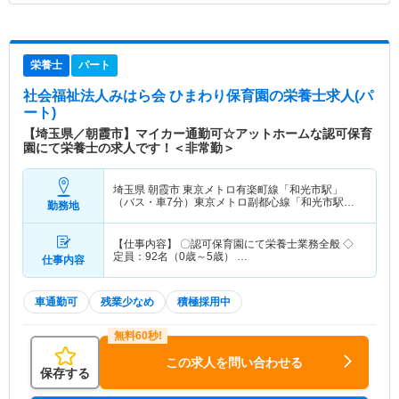
栄養士
パート
社会福祉法人みはら会 ひまわり保育園
の栄養士求人(パ
ート)
【埼玉県／朝霞市】マイカー通勤可☆アットホームな認可保育
園にて栄養士の求人です！＜非常勤＞
埼玉県 朝霞市
東京メトロ有楽町線「和光市駅」
（バス・車7分）東京メトロ副都心線「和光市駅」
勤務地
（バス・車7分） 他
【仕事内容】 〇認可保育園にて栄養士業務全般 ◇
定員：92名（0歳～5歳） …
仕事内容
車通勤可
残業少なめ
積極採用中
この求人を問い合わせる
保存する