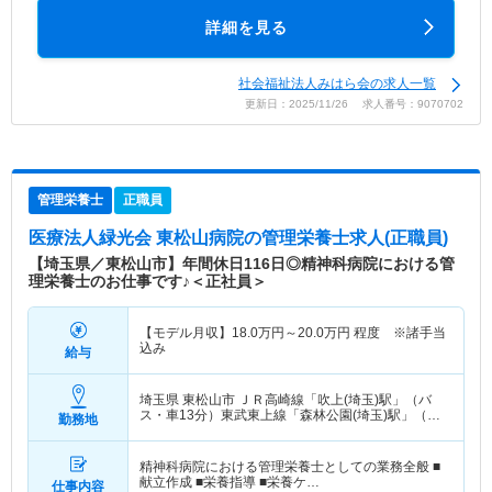
詳細を見る
社会福祉法人みはら会の求人一覧
更新日：2025/11/26 求人番号：9070702
管理栄養士
正職員
医療法人緑光会 東松山病院
の管理栄養士求人(正職員)
【埼玉県／東松山市】年間休日116日◎精神科病院における管
理栄養士のお仕事です♪＜正社員＞
【モデル月収】
18.0
万円～
20.0
万円
程度 ※諸手当
込み
給与
埼玉県 東松山市
ＪＲ高崎線「吹上(埼玉)駅」（バ
ス・車13分）東武東上線「森林公園(埼玉)駅」（バ
勤務地
ス・車15分）
精神科病院における管理栄養士としての業務全般 ■
献立作成 ■栄養指導 ■栄養ケ…
仕事内容