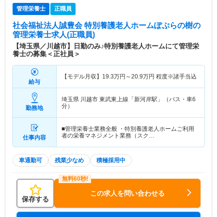
管理栄養士
正職員
社会福祉法人誠豊会 特別養護老人ホームぽぷらの樹
の
管理栄養士求人(正職員)
【埼玉県／川越市】日勤のみ♪特別養護老人ホームにて管理栄
養士の募集＜正社員＞
【モデル月収】
19.3
万円～
20.9
万円
程度※諸手当込
給与
埼玉県 川越市
東武東上線「新河岸駅」（バス・車6
分）
勤務地
■管理栄養士業務全般 ・特別養護老人ホームご利用
者の栄養マネジメント業務（スク…
仕事内容
車通勤可
残業少なめ
積極採用中
この求人を問い合わせる
保存する