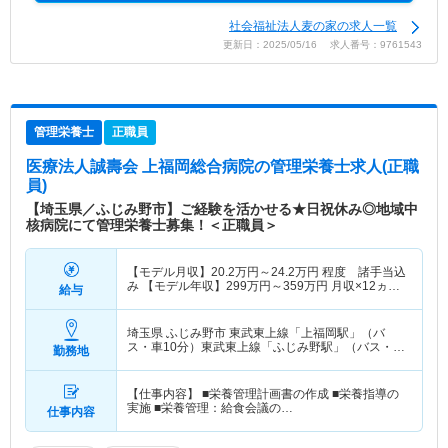
社会福祉法人麦の家の求人一覧
更新日：2025/05/16 求人番号：9761543
管理栄養士
正職員
医療法人誠壽会 上福岡総合病院
の管理栄養士求人(正職
員)
【埼玉県／ふじみ野市】ご経験を活かせる★日祝休み◎地域中
核病院にて管理栄養士募集！＜正職員＞
【モデル月収】
20.2
万円～
24.2
万円
程度 諸手当込
み 【モデル年収】
299
万円～
359
万円
月収×12ヵ月
給与
＋賞与3.0ヵ月計算
埼玉県 ふじみ野市
東武東上線「上福岡駅」（バ
ス・車10分）東武東上線「ふじみ野駅」（バス・車
勤務地
10分）
【仕事内容】 ■栄養管理計画書の作成 ■栄養指導の
実施 ■栄養管理：給食会議の…
仕事内容