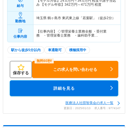
【モデル月収】
24.0
万円～
34.0
万円
程度※諸手当込
み 【モデル年収】
342
万円～
471
万円
程度
給与
埼玉県 鶴ヶ島市
東武東上線「若葉駅」（徒歩2分）
勤務地
【仕事内容】 ◇管理栄養士業務全般 ・受付業
務 ・管理栄養士業務 ・歯科助手業…
仕事内容
駅から徒歩5分以内
車通勤可
積極採用中
この求人を問い合わせる
保存する
詳細を見る
医療法人社団智美会の求人一覧
更新日：2025/01/13 求人番号：9774147