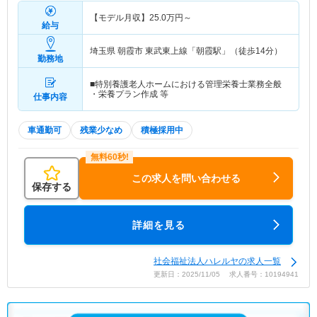
【モデル月収】
25.0
万円～
給与
埼玉県 朝霞市
東武東上線「朝霞駅」（徒歩14分）
勤務地
■特別養護老人ホームにおける管理栄養士業務全般
・栄養プラン作成 等
仕事内容
車通勤可
残業少なめ
積極採用中
この求人を問い合わせる
保存する
詳細を見る
社会福祉法人ハレルヤの求人一覧
更新日：2025/11/05 求人番号：10194941