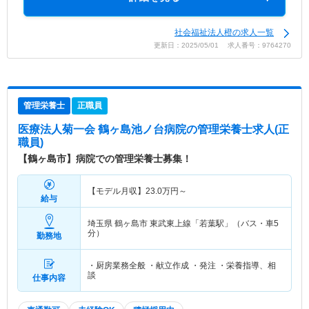
社会福祉法人橙の求人一覧
更新日：2025/05/01 求人番号：9764270
管理栄養士
正職員
医療法人菊一会 鶴ヶ島池ノ台病院
の管理栄養士求人(正
職員)
【鶴ヶ島市】病院での管理栄養士募集！
【モデル月収】
23.0
万円～
給与
埼玉県 鶴ヶ島市
東武東上線「若葉駅」（バス・車5
分）
勤務地
・厨房業務全般 ・献立作成 ・発注 ・栄養指導、相
談
仕事内容