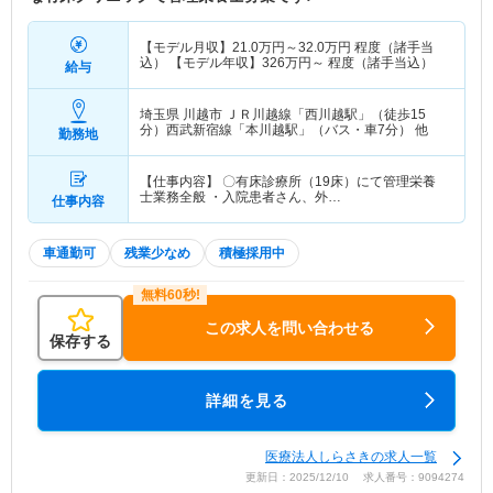
【モデル月収】
21.0
万円～
32.0
万円
程度（諸手当
込） 【モデル年収】
326
万円～
程度（諸手当込）
給与
埼玉県 川越市
ＪＲ川越線「西川越駅」（徒歩15
分）西武新宿線「本川越駅」（バス・車7分） 他
勤務地
【仕事内容】 〇有床診療所（19床）にて管理栄養
士業務全般 ・入院患者さん、外…
仕事内容
車通勤可
残業少なめ
積極採用中
この求人を問い合わせる
保存する
詳細を見る
医療法人しらさきの求人一覧
更新日：2025/12/10 求人番号：9094274