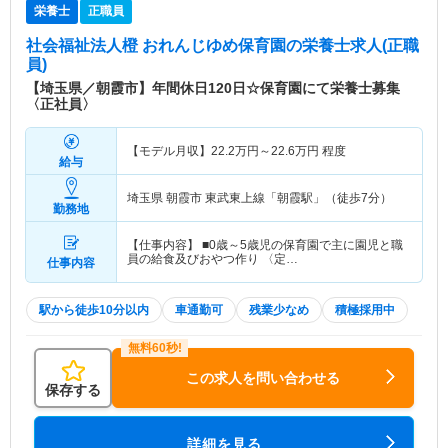
栄養士
正職員
社会福祉法人橙 おれんじゆめ保育園
の栄養士求人(正職
員)
【埼玉県／朝霞市】年間休日120日☆保育園にて栄養士募集
〈正社員〉
【モデル月収】
22.2
万円～
22.6
万円
程度
給与
埼玉県 朝霞市
東武東上線「朝霞駅」（徒歩7分）
勤務地
【仕事内容】 ■0歳～5歳児の保育園で主に園児と職
員の給食及びおやつ作り 〈定…
仕事内容
駅から徒歩10分以内
車通勤可
残業少なめ
積極採用中
この求人を問い合わせる
保存する
詳細を見る