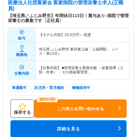
医療法人社団富家会 富家病院
の管理栄養士求人(正職
員)
【埼玉県／ふじみ野市】年間休日113日！賞与あり♪病院で管理
栄養士の募集です〈正社員〉
【モデル月収】
20.0
万円～
程度
給与
埼玉県 ふじみ野市
東武東上線「上福岡駅」（バ
ス・車12分）
勤務地
【仕事内容】 ■管理栄養士業務全般 ・栄養指導（入
院・外来） ・その他栄養管理…
仕事内容
車通勤可
託児所・育児補助
積極採用中
この求人を問い合わせる
保存する
詳細を見る