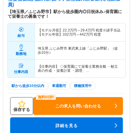
員)
【埼玉県／ふじみ野市】駅から徒歩圏内◎日祝休み♪保育園に
て栄養士の募集です！
【モデル月収】
22.3
万円～
29.4
万円
程度※諸手当込
【モデル年収】
332
万円～
442
万円
程度
給与
埼玉県 ふじみ野市
東武東上線「ふじみ野駅」（徒
歩10分）
勤務地
【仕事内容】 ◇保育園にて栄養士業務全般 ・献立
表の作成 ・栄養計算 ・調理、…
仕事内容
駅から徒歩10分以内
車通勤可
積極採用中
この求人を問い合わせる
保存する
詳細を見る