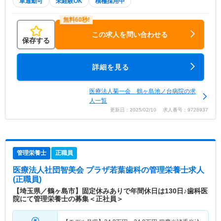
車通勤可
未経験OK
積極採用中
この求人を問い合わせる
保存する
詳細を見る
医療法人菊一会 鶴ヶ島池ノ台病院の求
人一覧
更新日：2025/02/10 求人番号：9728937
管理栄養士
正職員
医療法人社団智美会 プラザ若葉歯科
の管理栄養士求人
(正職員)
【埼玉県／鶴ヶ島市】固定休みありで年間休日は130日♪歯科医
院にて管理栄養士の募集＜正社員＞