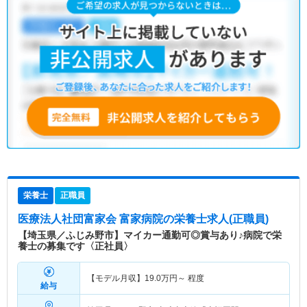
栄養士
正職員
医療法人社団富家会 富家病院
の栄養士求人(正職員)
【埼玉県／ふじみ野市】マイカー通勤可◎賞与あり♪病院で栄
養士の募集です〈正社員〉
【モデル月収】
19.0
万円～
程度
給与