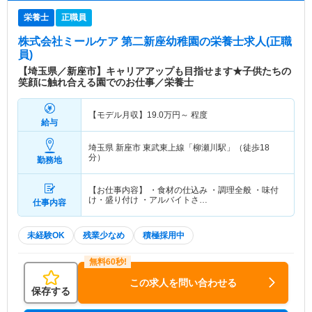
栄養士
正職員
株式会社ミールケア 第二新座幼稚園
の栄養士求人(正職
員)
【埼玉県／新座市】キャリアアップも目指せます★子供たちの
笑顔に触れ合える園でのお仕事／栄養士
【モデル月収】
19.0
万円～
程度
給与
埼玉県 新座市
東武東上線「柳瀬川駅」（徒歩18
分）
勤務地
【お仕事内容】 ・食材の仕込み ・調理全般 ・味付
け・盛り付け ・アルバイトさ…
仕事内容
未経験OK
残業少なめ
積極採用中
この求人を問い合わせる
保存する