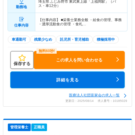
埼玉県 ふじみ野市
東武東上線「上福岡駅」（バ
ス・車12分）
勤務地
【仕事内容】 ■栄養士業務全般 ・給食の管理、事務
・濃厚流動食の管理 ・食札…
仕事内容
車通勤可
残業少なめ
託児所・育児補助
積極採用中
この求人を問い合わせる
保存する
詳細を見る
医療法人社団富家会の求人一覧
更新日：2025/08/14 求人番号：10185029
管理栄養士
正職員