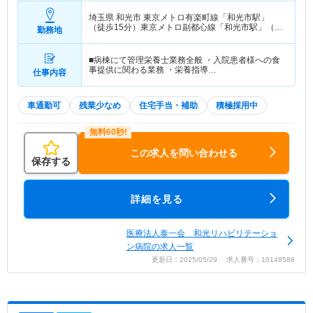
埼玉県 和光市
東京メトロ有楽町線「和光市駅」
（徒歩15分）東京メトロ副都心線「和光市駅」（徒
勤務地
歩15分） 他
■病棟にて管理栄養士業務全般 ・入院患者様への食
事提供に関わる業務 ・栄養指導…
仕事内容
車通勤可
残業少なめ
住宅手当・補助
積極採用中
この求人を問い合わせる
保存する
詳細を見る
医療法人泰一会 和光リハビリテーショ
ン病院の求人一覧
更新日：2025/05/29 求人番号：10148588