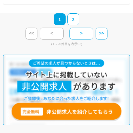
1
2
<<
<
>
>>
（1～20件目を表示中）