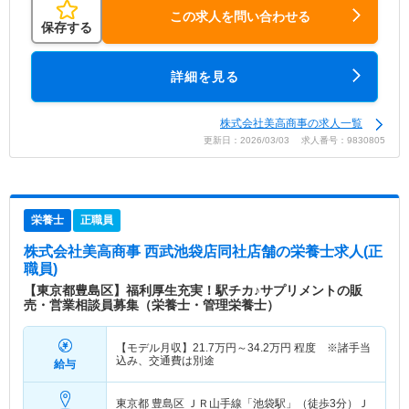
この求人を問い合わせる
保存する
詳細を見る
株式会社美高商事の求人一覧
更新日：2026/03/03 求人番号：9830805
栄養士
正職員
株式会社美高商事 西武池袋店同社店舗
の栄養士求人(正
職員)
【東京都豊島区】福利厚生充実！駅チカ♪サプリメントの販
売・営業相談員募集（栄養士・管理栄養士）
【モデル月収】
21.7
万円～
34.2
万円
程度 ※諸手当
込み、交通費は別途
給与
東京都 豊島区
ＪＲ山手線「池袋駅」（徒歩3分）Ｊ