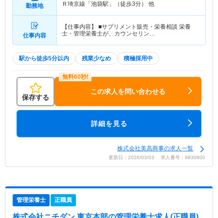
Ｒ埼京線「池袋駅」（徒歩3分） 他
勤務地
【仕事内容】 ■サプリメント販売・栄養相談 栄養
士・管理栄養士が、カウンセリン…
仕事内容
駅から徒歩5分以内
残業少なめ
積極採用中
この求人を問い合わせる
保存する
詳細を見る
株式会社美高商事の求人一覧
更新日：2026/03/03 求人番号：9830800
管理栄養士
正職員
株式会社ニチダン 東京本部
の管理栄養士求人(正職員)