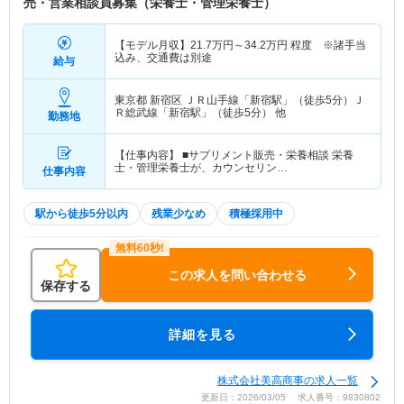
売・営業相談員募集（栄養士・管理栄養士）
【モデル月収】
21.7
万円～
34.2
万円
程度 ※諸手当
込み、交通費は別途
給与
東京都 新宿区
ＪＲ山手線「新宿駅」（徒歩5分）Ｊ
Ｒ総武線「新宿駅」（徒歩5分） 他
勤務地
【仕事内容】 ■サプリメント販売・栄養相談 栄養
士・管理栄養士が、カウンセリン…
仕事内容
駅から徒歩5分以内
残業少なめ
積極採用中
この求人を問い合わせる
保存する
詳細を見る
株式会社美高商事の求人一覧
更新日：2026/03/05 求人番号：9830802