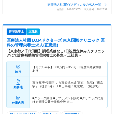
医療法人社団MYメディカルの求人一覧
更新日：2026/03/05 求人番号：9842339
管理栄養士
正職員
医療法人社団T.O.P.ドクターズ 東京国際クリニック 医
科
の管理栄養士求人(正職員)
【東京都／千代田区】調理業務なし♪日祝固定休み☆クリニッ
クにて診療補助兼管理栄養士の募集＜正社員＞
【モデル年収】
300
万円～
350
万円
程度※経験加算
あり
給与
東京都 千代田区
ＪＲ東海道本線(東京－熱海)「東京
駅」（徒歩3分）ＪＲ山手線「東京駅」（徒歩3分）
勤務地
他
■クラーク業務 ■サプリメント販売 ■クリニックにお
ける管理栄養士業務全般 ※…
仕事内容