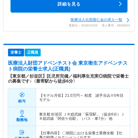
詳細を見る
医療法人社団善仁会の求人一覧
更新日：2026/03/05 求人番号：9836603
栄養士
正職員
医療法人財団アドベンチスト会 東京衛生アドベンチス
ト病院
の栄養士求人(正職員)
【東京都／杉並区】託児所完備／福利厚生充実◎病院で栄養士
の募集です♪〈最寄駅から徒歩6分〉
【モデル月収】
21.0
万円～
程度 諸手当込※5年目
モデル
給与
東京都 杉並区
ＪＲ総武線「荻窪駅」（徒歩6分）Ｊ
Ｒ総武線「阿佐ケ谷駅」（バス・車7分） 他
勤務地
【仕事内容】 〇病院における栄養士業務全般 【仕
事の特徴／セクション／おすす…