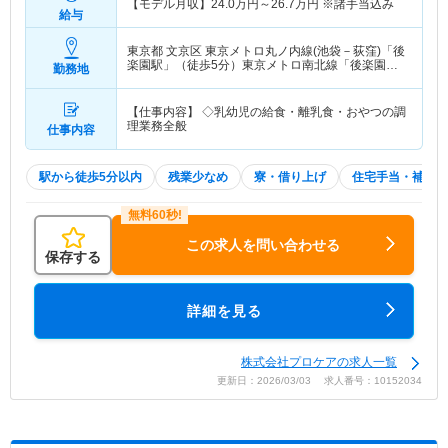
【モデル月収】
24.0
万円～
26.7
万円
※諸手当込み
給与
東京都 文京区
東京メトロ丸ノ内線(池袋－荻窪)「後
楽園駅」（徒歩5分）東京メトロ南北線「後楽園
勤務地
駅」（徒歩5分） 他
【仕事内容】 ◇乳幼児の給食・離乳食・おやつの調
理業務全般
仕事内容
駅から徒歩5分以内
残業少なめ
寮・借り上げ
住宅手当・補助
この求人を問い合わせる
保存する
詳細を見る
株式会社プロケアの求人一覧
更新日：2026/03/03 求人番号：10152034