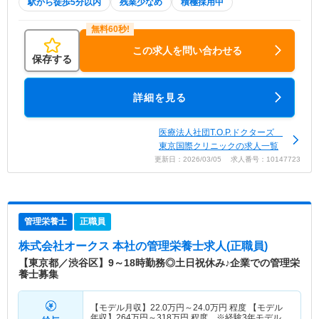
駅から徒歩5分以内
残業少なめ
積極採用中
この求人を問い合わせる
保存する
詳細を見る
医療法人社団T.O.P.ドクターズ
東京国際クリニックの求人一覧
更新日：2026/03/05 求人番号：10147723
管理栄養士
正職員
株式会社オークス 本社
の管理栄養士求人(正職員)
【東京都／渋谷区】9～18時勤務◎土日祝休み♪企業での管理栄
養士募集
【モデル月収】
22.0
万円～
24.0
万円
程度 【モデル
年収】
264
万円～
318
万円
程度 ※経験3年モデル