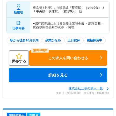
東京都 杉並区
ＪＲ総武線「荻窪駅」（徒歩9分）Ｊ
Ｒ中央線「荻窪駅」（徒歩9分） 他
勤務地
■認可保育所における栄養士業務全般 ・調理業務 ・
食器や調理器具の洗浄 ・調理…
仕事内容
駅から徒歩10分以内
残業少なめ
土日祝休
積極採用中
この求人を問い合わせる
保存する
詳細を見る
株式会社三恭の求人一覧
更新日：2026/03/03 求人番号：10240292
管理栄養士
正職員