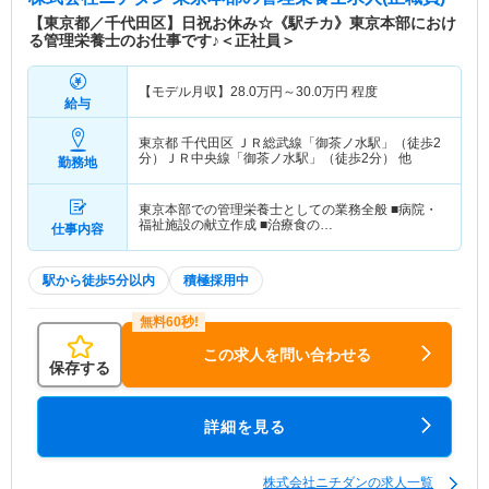
【東京都／千代田区】日祝お休み☆《駅チカ》東京本部におけ
る管理栄養士のお仕事です♪＜正社員＞
【モデル月収】
28.0
万円～
30.0
万円
程度
給与
東京都 千代田区
ＪＲ総武線「御茶ノ水駅」（徒歩2
分）ＪＲ中央線「御茶ノ水駅」（徒歩2分） 他
勤務地
東京本部での管理栄養士としての業務全般 ■病院・
福祉施設の献立作成 ■治療食の…
仕事内容
駅から徒歩5分以内
積極採用中
この求人を問い合わせる
保存する
詳細を見る
株式会社ニチダンの求人一覧