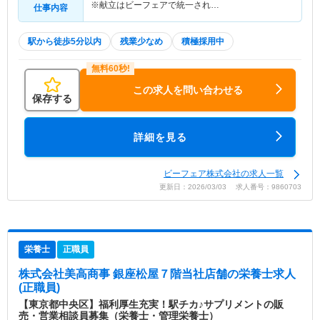
※献立はビーフェアで統一され…
仕事内容
駅から徒歩5分以内
残業少なめ
積極採用中
この求人を問い合わせる
保存する
詳細を見る
ビーフェア株式会社の求人一覧
更新日：2026/03/03 求人番号：9860703
栄養士
正職員
株式会社美高商事 銀座松屋７階当社店舗
の栄養士求人
(正職員)
【東京都中央区】福利厚生充実！駅チカ♪サプリメントの販
売・営業相談員募集（栄養士・管理栄養士）