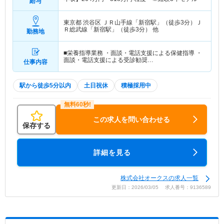
給与
東京都 渋谷区
ＪＲ山手線「新宿駅」（徒歩3分）Ｊ
Ｒ総武線「新宿駅」（徒歩3分） 他
勤務地
■栄養指導業務 ・面談・電話支援による保健指導 ・
面談・電話支援による受診勧奨…
仕事内容
駅から徒歩5分以内
土日祝休
積極採用中
この求人を問い合わせる
保存する
詳細を見る
株式会社オークスの求人一覧
更新日：2026/03/05 求人番号：9136589