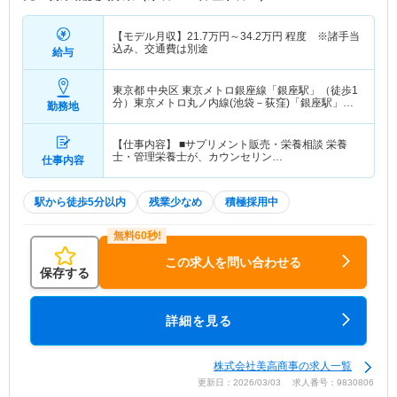
【モデル月収】
21.7
万円～
34.2
万円
程度 ※諸手当
込み、交通費は別途
給与
東京都 中央区
東京メトロ銀座線「銀座駅」（徒歩1
分）東京メトロ丸ノ内線(池袋－荻窪)「銀座駅」
勤務地
（徒歩1分） 他
【仕事内容】 ■サプリメント販売・栄養相談 栄養
士・管理栄養士が、カウンセリン…
仕事内容
駅から徒歩5分以内
残業少なめ
積極採用中
この求人を問い合わせる
保存する
詳細を見る
株式会社美高商事の求人一覧
更新日：2026/03/03 求人番号：9830806