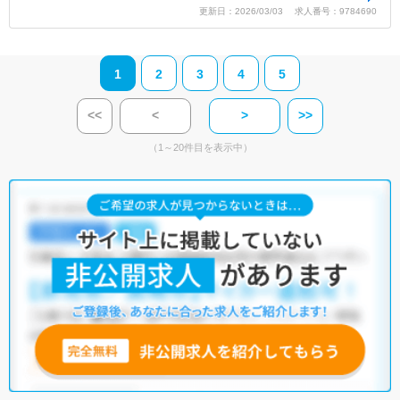
更新日：2026/03/03 求人番号：9784690
1
2
3
4
5
<<
<
>
>>
（1～20件目を表示中）