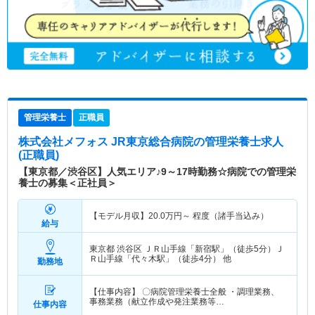
管理栄養士
正職員
株式会社メフォス JR東京総合病院
の管理栄養士求人
(正職員)
【東京都／渋谷区】人気エリア♪9～17時勤務☆病院での管理栄
養士の募集＜正社員＞
【モデル月収】
20.0
万円～
程度（諸手当込み）
給与
東京都 渋谷区
ＪＲ山手線「新宿駅」（徒歩5分）Ｊ
Ｒ山手線「代々木駅」（徒歩4分） 他
勤務地
【仕事内容】 〇病院管理栄養士全般 ・調理業務、
事務業務（献立作成や発注業務等…
仕事内容