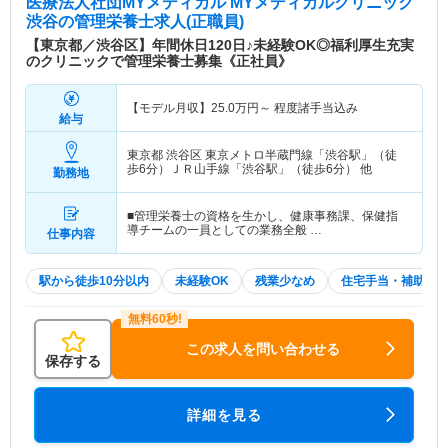
医療法人社団MYメディカル MYメディカルクリニック
渋谷
の管理栄養士求人(正職員)
【東京都／渋谷区】年間休日120日♪未経験OK◎福利厚生充実
のクリニックで管理栄養士募集《正社員》
【モデル月収】
25.0
万円～
程度諸手当込み
給与
東京都 渋谷区
東京メトロ半蔵門線「渋谷駅」（徒
歩6分）ＪＲ山手線「渋谷駅」（徒歩6分） 他
勤務地
■管理栄養士の資格を生かし、健康事務課、保健指
導チームの一員としての業務全般 …
仕事内容
駅から徒歩10分以内
未経験OK
残業少なめ
住宅手当・補助
この求人を問い合わせる
保存する
詳細を見る