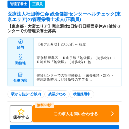
管理栄養士
正職員
医療法人社団善仁会 総合健診センターヘルチェック(東
京エリア)
の管理栄養士求人(正職員)
【東京都・大宮エリア】完全週休2日制◎日曜固定休み♪健診セ
ンターでの管理栄養士募集
【モデル月収】
20.6
万円～
程度
給与
東京都 豊島区
ＪＲ山手線「池袋駅」（徒歩4分）Ｊ
Ｒ埼京線「池袋駅」（徒歩4分） 他
勤務地
健診センターでの管理栄養士 ・栄養相談・対応 ・
健康診断時および診断後のアフタ…
仕事内容
駅から徒歩5分以内
残業少なめ
積極採用中
この求人を問い合わせる
保存する