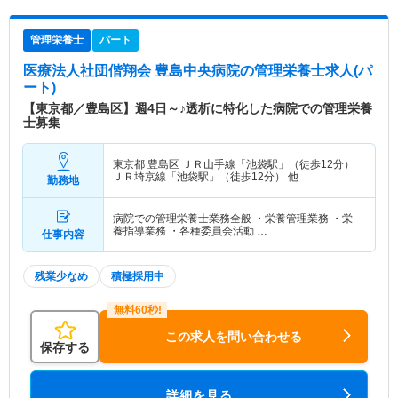
管理栄養士
パート
医療法人社団偕翔会 豊島中央病院
の管理栄養士求人(パ
ート)
【東京都／豊島区】週4日～♪透析に特化した病院での管理栄養
士募集
東京都 豊島区
ＪＲ山手線「池袋駅」（徒歩12分）
ＪＲ埼京線「池袋駅」（徒歩12分） 他
勤務地
病院での管理栄養士業務全般 ・栄養管理業務 ・栄
養指導業務 ・各種委員会活動 …
仕事内容
残業少なめ
積極採用中
この求人を問い合わせる
保存する
詳細を見る