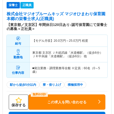
栄養士
正職員
株式会社マジオブルームキッズ マジオひまわり保育園
本郷
の栄養士求人(正職員)
【東京都／文京区】年間休日120日あり♪認可保育園にて栄養士
の募集＜正社員＞
【モデル月収】
20.0
万円～
25.0
万円
程度
給与
東京都 文京区
ＪＲ総武線「水道橋駅」（徒歩6分）
ＪＲ中央線「水道橋駅」（徒歩6分） 他
勤務地
■発注業務・調理業務等全般 ※定員：60名（0～5
歳）
仕事内容
駅から徒歩5分以内
寮・借り上げ
積極採用中
この求人を問い合わせる
保存する