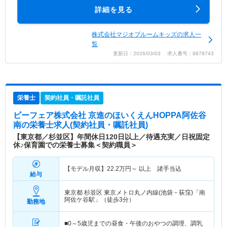
詳細を見る
株式会社マジオブルームキッズの求人一
覧
更新日：2026/03/03 求人番号：9878743
栄養士
契約社員・嘱託社員
ビーフェア株式会社 京進のほいくえんHOPPA阿佐谷
南
の栄養士求人(契約社員・嘱託社員)
【東京都／杉並区】年間休日120日以上／待遇充実／日祝固定
休♪保育園での栄養士募集＜契約職員＞
【モデル月収】
22.2
万円～
以上 諸手当込
給与
東京都 杉並区
東京メトロ丸ノ内線(池袋－荻窪)「南
阿佐ケ谷駅」（徒歩3分）
勤務地
■0～5歳児までの昼食・午後のおやつの調理、調乳