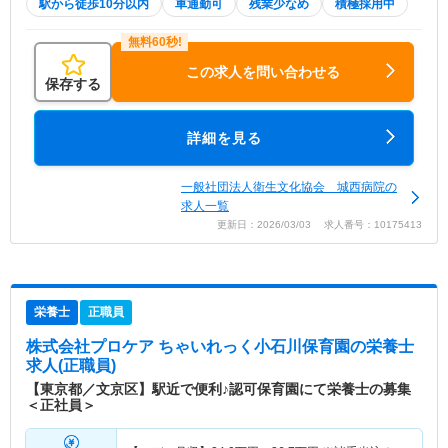
駅から徒歩10分以内
車通勤可
残業少なめ
積極採用中
この求人を問い合わせる
保存する
詳細を見る
一般社団法人衛生文化協会 城西病院の
求人一覧
更新日：2026/03/03 求人番号：10175413
栄養士
正職員
株式会社プロケア ちゃいれっく小石川保育園
の栄養士
求人(正職員)
【東京都／文京区】駅近で便利♪認可保育園にて栄養士の募集
＜正社員＞