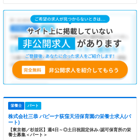
栄養士
パート
株式会社三恭 パピーナ荻窪天沼保育園
の栄養士求人(パ
ート)
【東京都／杉並区】週4日～◎土日祝固定休み♪認可保育所の栄
養士募集＜パート＞