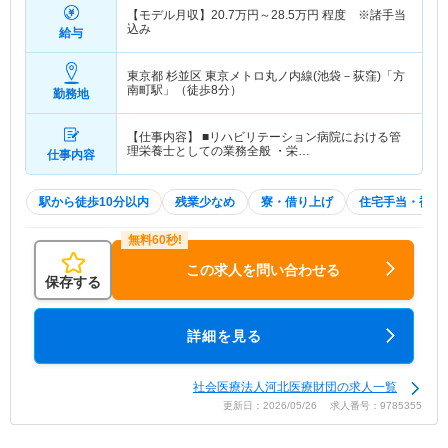
【モデル月収】
20.7
万円～
28.5
万円
程度 ※諸手当
込み
給与
東京都 杉並区
東京メトロ丸ノ内線(池袋－荻窪)「方
南町駅」（徒歩8分）
勤務地
【仕事内容】 ■リハビリテーション病院における管
理栄養士としての業務全般 ・栄…
仕事内容
駅から徒歩10分以内
残業少なめ
寮・借り上げ
住宅手当・補助
この求人を問い合わせる
保存する
詳細を見る
社会医療法人河北医療財団の求人一覧
更新日：2026/05/26 求人番号：9785355