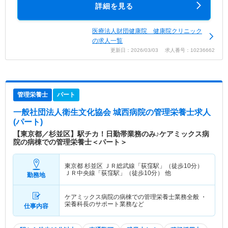
詳細を見る
医療法人財団健康院 健康院クリニック
の求人一覧
更新日：2026/03/03 求人番号：10236662
管理栄養士
パート
一般社団法人衛生文化協会 城西病院
の管理栄養士求人
(パート)
【東京都／杉並区】駅チカ！日勤帯業務のみ♪ケアミックス病
院の病棟での管理栄養士＜パート＞
東京都 杉並区
ＪＲ総武線「荻窪駅」（徒歩10分）
ＪＲ中央線「荻窪駅」（徒歩10分） 他
勤務地
ケアミックス病院の病棟での管理栄養士業務全般 ・
栄養科長のサポート業務など
仕事内容