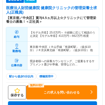
医療法人財団健康院 健康院クリニック
の管理栄養士求
人(正職員)
【東京都／中央区】賞与4.5ヵ月以上☆クリニックにて管理栄
養士の募集！＜正社員＞
【モデル月収】
25.0
万円～
※経験に応じて相談のう
え決定 【モデル年収】
413
万円～
662
万円
程度
給与
東京都 中央区
ＪＲ山手線「有楽町駅」（徒歩10
分）ＪＲ京浜東北線「有楽町駅」（徒歩10分） 他
勤務地
受診者様への栄養カウンセリング、ご提案をするサ
プリメント選びや準備、管理などの…
仕事内容
駅から徒歩5分以内
積極採用中
この求人を問い合わせる
保存する