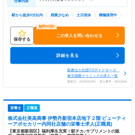
仕事内容
駅から徒歩5分以内
残業少なめ
土日祝休
積極採用中
この求人を問い合わせる
保存する
詳細を見る
医療法人社団T.O.P.ドクターズ
東京国際クリニックの求人一覧
更新日：2026/03/05 求人番号：9832846
栄養士
正職員
株式会社美高商事 伊勢丹新宿本店地下２階 ビューティ
ーアポセカリー内同社店舗
の栄養士求人(正職員)
【東京都新宿区】福利厚生充実！駅チカ♪サプリメントの販