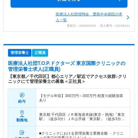
医療法人社団偕翔会 豊島中央病院の求
人一覧
更新日：2026/03/05 求人番号：10158311
管理栄養士
正職員
医療法人社団T.O.P.ドクターズ 東京国際クリニック
の
管理栄養士求人(正職員)
【東京都／千代田区】都心エリア／駅近でアクセス抜群♪クリ
ニックにて管理栄養士の募集＜正社員＞
【モデル年収】
300
万円～
300
万円
程度※経験加算
あり
給与
東京都 千代田区
ＪＲ東海道本線(東京－熱海)「東京
駅」（徒歩3分）ＪＲ山手線「東京駅」（徒歩3分）
勤務地
他
■クリニックにおける管理栄養士業務全般 ・クリニ
ック内での栄養マネジメント ・…