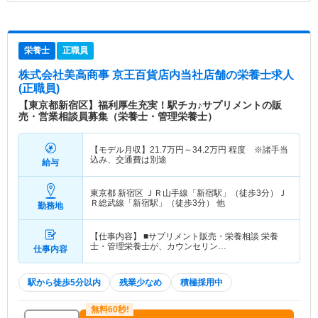
栄養士
正職員
株式会社美高商事 京王百貨店内当社店舗
の栄養士求人
(正職員)
【東京都新宿区】福利厚生充実！駅チカ♪サプリメントの販
売・営業相談員募集（栄養士・管理栄養士）
【モデル月収】
21.7
万円～
34.2
万円
程度 ※諸手当
込み、交通費は別途
給与
東京都 新宿区
ＪＲ山手線「新宿駅」（徒歩3分）Ｊ
Ｒ総武線「新宿駅」（徒歩3分） 他
勤務地
【仕事内容】 ■サプリメント販売・栄養相談 栄養
士・管理栄養士が、カウンセリン…
仕事内容
駅から徒歩5分以内
残業少なめ
積極採用中