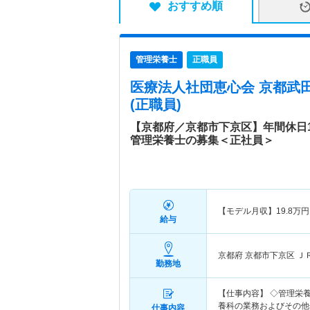
おすすめ順
管理栄養士
正職員
医療法人社団恵心会 京都武
(正職員)
【京都府／京都市下京区】年間休日1
管理栄養士の募集＜正社員＞
【モデル月収】
19.8
万円
給与
京都府 京都市下京区
Ｊ
勤務地
【仕事内容】 ◇管理栄
養科の業務およびその他
仕事内容