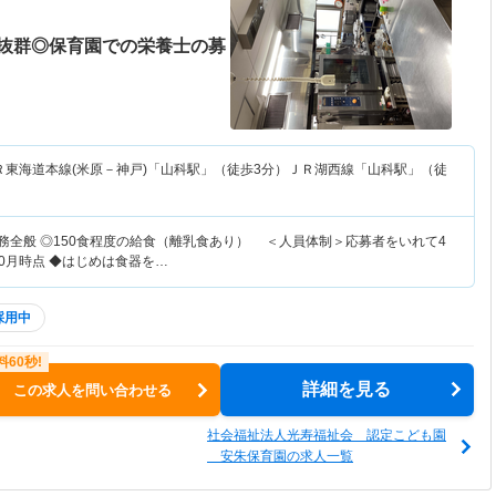
抜群◎保育園での栄養士の募
Ｒ東海道本線(米原－神戸)「山科駅」（徒歩3分）ＪＲ湖西線「山科駅」（徒
業務全般 ◎150食程度の給食（離乳食あり） ＜人員体制＞応募者をいれて4
10月時点 ◆はじめは食器を…
採用中
詳細を見る
この求人を問い合わせる
社会福祉法人光寿福祉会 認定こども園
安朱保育園の求人一覧