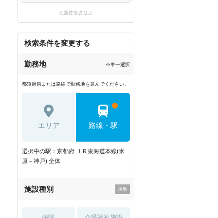
× 条件をクリア
検索条件を変更する
勤務地
※単一選択
都道府県または路線で勤務地を選んでください。
エリア
路線・駅
選択中の駅：京都府 ＪＲ東海道本線(米
原－神戸) 全体
施設種別
病院
介護福祉施設