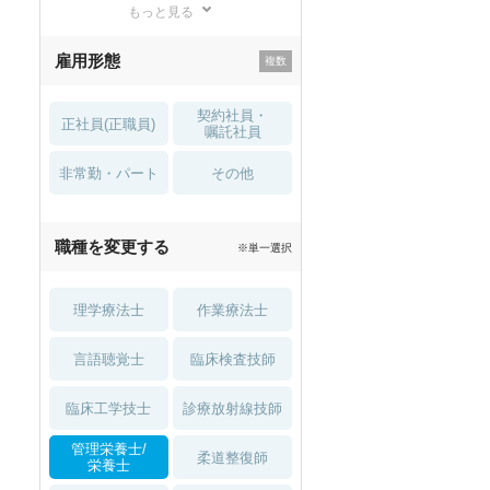
もっと見る
残業少なめ
寮・借り上げ
雇用形態
託児所・
住宅手当・補助
育児補助
契約社員・
正社員(正職員)
土日祝休
無資格 OK
嘱託社員
非常勤・パート
積極採用中
WEB面接OK
その他
2027年4月入職可
夏～秋入職可
職種を変更する
※単一選択
1月入職可
理学療法士
作業療法士
言語聴覚士
臨床検査技師
臨床工学技士
診療放射線技師
管理栄養士/
柔道整復師
栄養士