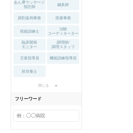
あん摩マッサージ
鍼灸師
指圧師
調剤薬局事務
医療事務
治験
視能訓練士
コーディネーター
臨床開発
調理師/
モニター
調理スタッフ
児童指導員
機能訓練指導員
胚培養士
閉じる
フリーワード