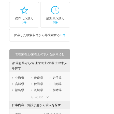
保存した求人
最近見た求人
0件
0件
保存した検索条件から再検索する
0件
管理栄養士/栄養士の求人を絞り込む
都道府県から管理栄養士/栄養士の求人
を探す
北海道
青森県
岩手県
宮城県
秋田県
山形県
福島県
茨城県
栃木県
群馬県
埼玉県
千葉県
もっと見る
東京都
神奈川県
新潟県
仕事内容・施設形態から求人を探す
山梨県
長野県
富山県