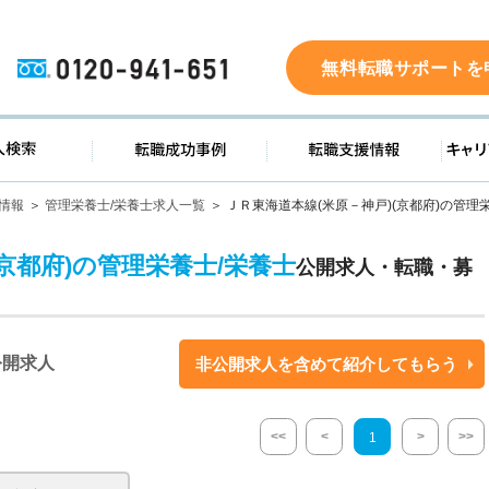
0120-941-651
無料転職サポートを
ド
求人検索
転職成功事例
転職支
情報
管理栄養士/栄養士求人一覧
ＪＲ東海道本線(米原－神戸)(京都府)の管理
(京都府)の管理栄養士/栄養士
公開求人・転職・募
公開求人
非公開求人を含めて紹介してもらう
<<
<
>
>>
1