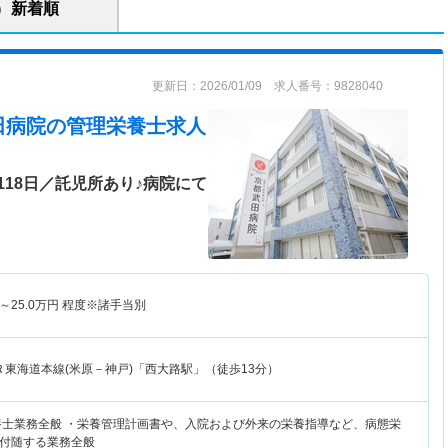
新着順
更新日：2026/01/09 求人番号：9828040
田病院
の管理栄養士求人
18日／託児所あり♪病院にて
～
25.0
万円
程度※諸手当別
Ｒ東海道本線(米原－神戸)「西大路駅」（徒歩13分）
養士業務全般 ・栄養管理計画書や、入院および外来の栄養指導など、病態栄
付随する業務全般