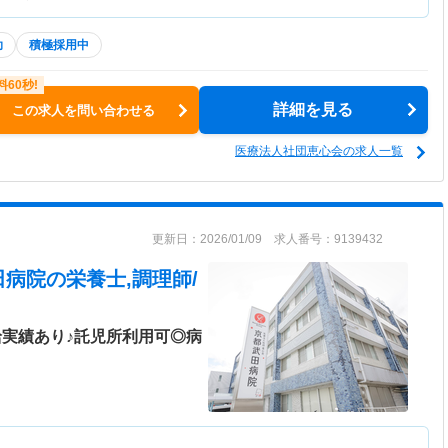
助
積極採用中
詳細を見る
この求人を問い合わせる
医療法人社団恵心会の求人一覧
更新日：2026/01/09 求人番号：9139432
田病院
の栄養士,調理師/
給実績あり♪託児所利用可◎病