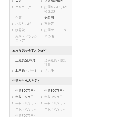
石川県
福井県
岐阜県
病院
介護福祉施設
静岡県
愛知県
三重県
クリニック
訪問リハビリ(在
宅医療)
滋賀県
京都府
大阪府
企業
保育園
兵庫県
奈良県
和歌山県
小児リハビリ
整骨院
鳥取県
島根県
岡山県
接骨院
訪問マッサージ
広島県
山口県
徳島県
薬局・ドラッグ
その他
香川県
愛媛県
高知県
ストア
福岡県
佐賀県
長崎県
雇用形態から求人を探す
熊本県
大分県
宮崎県
鹿児島県
沖縄県
正社員(正職員)
契約社員・嘱託
社員
非常勤・パート
その他
年収から求人を探す
年収300万円～
年収350万円～
年収400万円～
年収450万円～
年収500万円～
年収550万円～
年収600万円～
年収650万円～
年収700万円～