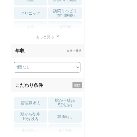
訪問リハビリ
クリニック
（在宅医療）
企業
保育園
もっと見る
小児リハビリ
整骨院
年収
※単一選択
接骨院
訪問マッサージ
薬局・
その他
ドラッグストア
こだわり条件
駅から徒歩
管理職求人
5分以内
駅から徒歩
車通勤可
10分以内
未経験OK
新卒OK