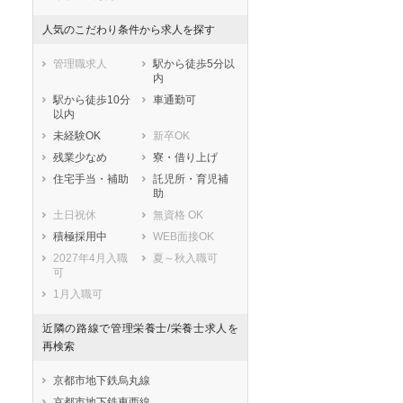
人気のこだわり条件から求人を探す
管理職求人
駅から徒歩5分以
内
駅から徒歩10分
車通勤可
以内
未経験OK
新卒OK
残業少なめ
寮・借り上げ
住宅手当・補助
託児所・育児補
助
土日祝休
無資格 OK
積極採用中
WEB面接OK
2027年4月入職
夏～秋入職可
可
1月入職可
近隣の路線で管理栄養士/栄養士求人を
再検索
京都市地下鉄烏丸線
京都市地下鉄東西線