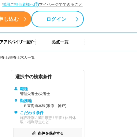
採用ご担当者様へ
マイページでできること
申し込む
ログイン
援情報
キャリアアドバイザー紹介
拠点一覧
栄養士/栄養士求人一覧
選択中の検索条件
職種
管理栄養士/栄養士
勤務地
ＪＲ東海道本線(米原－神戸)
こだわり条件
施設種別 / 雇用形態 / 年収 / 休日休
暇・福利厚生など
条件を保存する