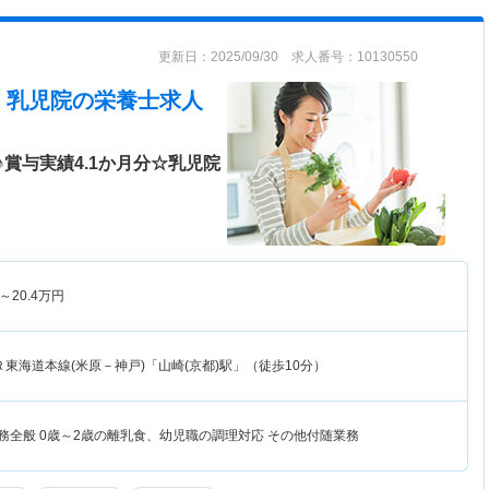
更新日：2025/09/30 求人番号：10130550
 乳児院
の栄養士求人
賞与実績4.1か月分☆乳児院
～
20.4
万円
Ｒ東海道本線(米原－神戸)「山崎(京都)駅」（徒歩10分）
務全般 0歳～2歳の離乳食、幼児職の調理対応 その他付随業務