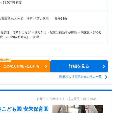
～
19.5
万円
程度
Ｒ東海道本線(米原－神戸)「西大路駅」（徒歩13分）
給食調理・後片付けなど ※盛り付け・配膳は補助者が担当 ＜病床数＞240名
程度（2022年2月時点）、管理…
詳細を見る
この求人を問い合わせる
医療法人社団恵心会の求人一覧
更新日：2025/11/27 求人番号：10127834
定こども園 安朱保育園