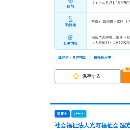
【モデル月収】
15.8
万円
給与
京都府 京都市下京区
Ｊ
勤務地
病院での栄養士業務 ・
＜人員体制＞ 1日10名
仕事内容
託児所・育児補助
積極採用中
保存する
栄養士
パート
社会福祉法人光寿福祉会 認