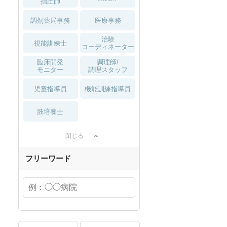
指圧師
調剤薬局事務
医療事務
治験
視能訓練士
コーディネーター
臨床開発
調理師/
モニター
調理スタッフ
児童指導員
機能訓練指導員
胚培養士
閉じる
フリーワード