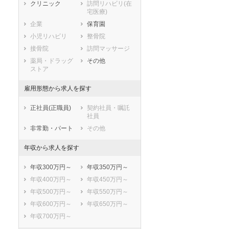
静岡県
愛知県
三重県
クリニック
訪問リハビリ(在
宅医療)
滋賀県
京都府
大阪府
企業
保育園
兵庫県
奈良県
和歌山県
小児リハビリ
整骨院
鳥取県
島根県
岡山県
接骨院
訪問マッサージ
広島県
山口県
徳島県
薬局・ドラッグ
その他
香川県
愛媛県
高知県
ストア
福岡県
佐賀県
長崎県
雇用形態から求人を探す
熊本県
大分県
宮崎県
鹿児島県
沖縄県
正社員(正職員)
契約社員・嘱託
社員
非常勤・パート
その他
年収から求人を探す
年収300万円～
年収350万円～
年収400万円～
年収450万円～
年収500万円～
年収550万円～
年収600万円～
年収650万円～
年収700万円～