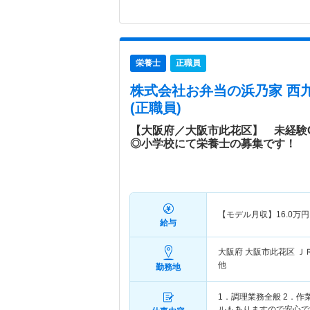
栄養士
正職員
株式会社お弁当の浜乃家 西
(正職員)
【大阪府／大阪市此花区】 未経験O
◎小学校にて栄養士の募集です！
【モデル月収】
16.0
万円
給与
大阪府 大阪市此花区
Ｊ
他
勤務地
1．調理業務全般 2．
ルもありますので安心で