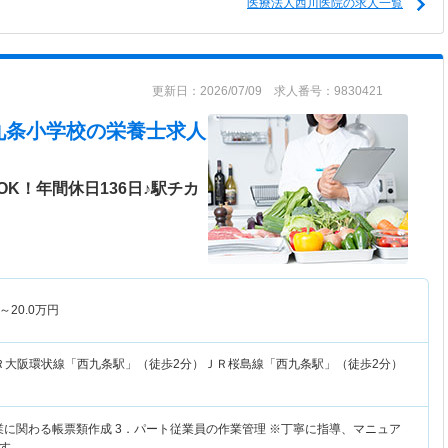
医療法人西川医院の求人一覧
更新日：2026/07/09 求人番号：9830421
九条小学校
の栄養士求人
K！年間休日136日♪駅チカ
～
20.0
万円
Ｒ大阪環状線「西九条駅」（徒歩2分）ＪＲ桜島線「西九条駅」（徒歩2分）
作業に関わる帳票類作成 3．パート従業員の作業管理 ※丁寧に指導、マニュア
す。