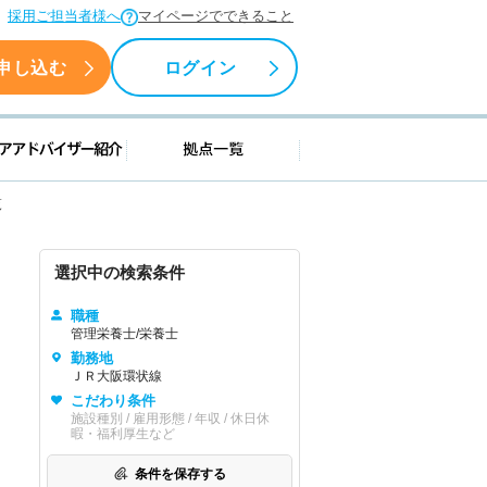
採用ご担当者様へ
マイページでできること
申し込む
ログイン
援情報
キャリアアドバイザー紹介
拠点一覧
覧
選択中の検索条件
職種
管理栄養士/栄養士
勤務地
ＪＲ大阪環状線
こだわり条件
施設種別 / 雇用形態 / 年収 / 休日休
暇・福利厚生など
条件を保存する