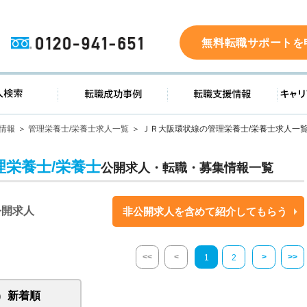
0120-941-651
無料転職サポートを
ド
求人検索
転職成功事例
転職支
情報
管理栄養士/栄養士求人一覧
ＪＲ大阪環状線の管理栄養士/栄養士求人一
理栄養士/栄養士
公開求人・転職・募集情報一覧
公開求人
非公開求人を含めて紹介してもらう
<<
<
>
>>
1
2
新着順