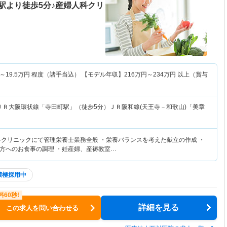
駅より徒歩5分♪産婦人科クリ
～
19.5
万円
程度（諸手当込） 【モデル年収】
216
万円～
234
万円
以上（賞与
ＪＲ大阪環状線「寺田町駅」（徒歩5分）ＪＲ阪和線(天王寺－和歌山)「美章
科クリニックにて管理栄養士業務全般 ・栄養バランスを考えた献立の作成 ・
方へのお食事の調理 ・妊産婦、産褥教室…
積極採用中
詳細を見る
この求人を問い合わせる