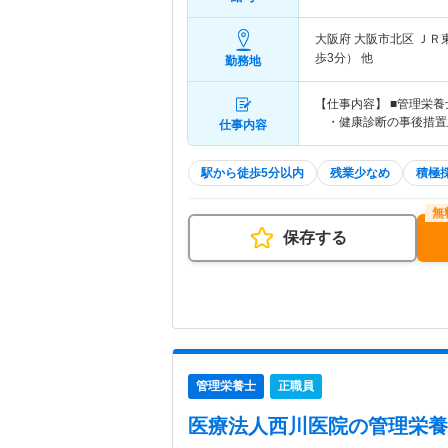
大阪府 大阪市北区
ＪＲ
歩3分） 他
勤務地
【仕事内容】 ■管理栄
・健康診断の事後措置
仕事内容
駅から徒歩5分以内
残業少なめ
積極
保存する
管理栄養士
正職員
医療法人西川医院
の管理栄養