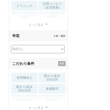
訪問リハビリ
クリニック
（在宅医療）
企業
保育園
もっと見る
小児リハビリ
整骨院
年収
※単一選択
接骨院
訪問マッサージ
薬局・
その他
ドラッグストア
こだわり条件
駅から徒歩
管理職求人
5分以内
駅から徒歩
車通勤可
10分以内
未経験OK
新卒OK
もっと見る