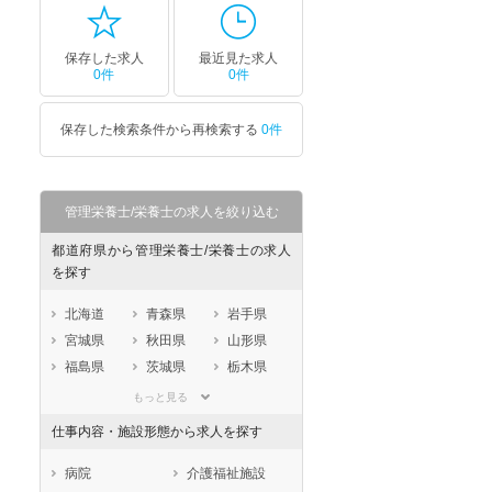
保存した求人
最近見た求人
0件
0件
保存した検索条件から再検索する
0件
管理栄養士/栄養士の求人を絞り込む
都道府県から管理栄養士/栄養士の求人
を探す
北海道
青森県
岩手県
宮城県
秋田県
山形県
福島県
茨城県
栃木県
群馬県
埼玉県
千葉県
もっと見る
東京都
神奈川県
新潟県
仕事内容・施設形態から求人を探す
山梨県
長野県
富山県
石川県
福井県
岐阜県
病院
介護福祉施設