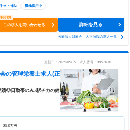
手当・補助
積極採用中
詳細を見る
この求人を問い合わせる
医療法人彰療会 大正病院の求人一覧
更新日：2025/05/15 求人番号：9857636
会
の管理栄養士求人(正
実績◎日勤帯のみ♪駅チカの健
～
25.0
万円