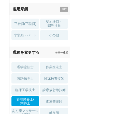
残業少なめ
寮・借り上げ
雇用形態
託児所・
住宅手当・補助
育児補助
契約社員・
正社員(正職員)
土日祝休
無資格 OK
嘱託社員
非常勤・パート
積極採用中
WEB面接OK
その他
2027年4月入職可
夏～秋入職可
職種を変更する
※単一選択
1月入職可
理学療法士
作業療法士
言語聴覚士
臨床検査技師
臨床工学技士
診療放射線技師
管理栄養士/
柔道整復師
栄養士
あん摩マッサージ
鍼灸師