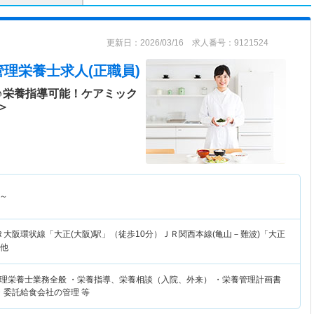
更新日：2026/03/16 求人番号：9121524
管理栄養士求人(正職員)
♪栄養指導可能！ケアミック
＞
～
Ｒ大阪環状線「大正(大阪)駅」（徒歩10分）ＪＲ関西本線(亀山－難波)「大正
 他
理栄養士業務全般 ・栄養指導、栄養相談（入院、外来） ・栄養管理計画書
・委託給食会社の管理 等