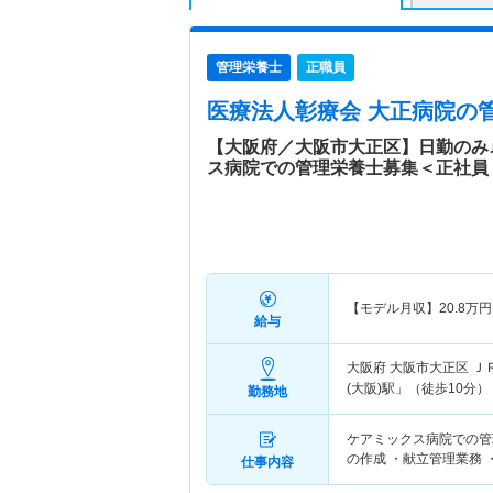
管理栄養士
正職員
医療法人彰療会 大正病院
の
【大阪府／大阪市大正区】日勤のみ
ス病院での管理栄養士募集＜正社員
【モデル月収】
20.8
万円
給与
大阪府 大阪市大正区
Ｊ
(大阪)駅」（徒歩10分）
勤務地
ケアミックス病院での管
の作成 ・献立管理業務 
仕事内容