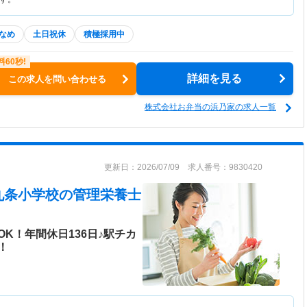
なめ
土日祝休
積極採用中
詳細を見る
この求人を問い合わせる
株式会社お弁当の浜乃家の求人一覧
更新日：2026/07/09 求人番号：9830420
九条小学校
の管理栄養士
K！年間休日136日♪駅チカ
！