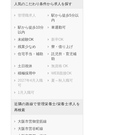
人気のこだわり条件から求人を探す
管理職求人
駅から徒歩5分以
内
駅から徒歩10分
車通勤可
以内
未経験OK
新卒OK
残業少なめ
寮・借り上げ
住宅手当・補助
託児所・育児補
助
土日祝休
無資格 OK
積極採用中
WEB面接OK
2027年4月入職
夏～秋入職可
可
1月入職可
近隣の路線で管理栄養士/栄養士求人を
再検索
大阪市営御堂筋線
大阪市営谷町線