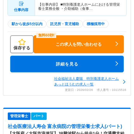
【仕事内容】 ■特別養護老人ホームにおける管理栄
養士業務全般 ・介助補助（食事…
仕事内容
駅から徒歩5分以内
託児所・育児補助
積極採用中
この求人を問い合わせる
保存する
詳細を見る
社会福祉法人慶陽 特別養護老人ホーム
あっとほうむの求人一覧
更新日：2026/02/26 求人番号：10115516
管理栄養士
パート
社会医療法人寿会 富永病院
の管理栄養士求人(パート)
【大阪府／大阪市浪速区】JR難波駅から徒歩1分！交通費支給