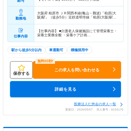
給与
大阪府 柏原市
ＪＲ関西本線(亀山－難波)「柏原(大
阪)駅」（徒歩5分）近鉄道明寺線「柏原(大阪)駅」
勤務地
（徒歩5分）
【仕事内容】 ■介護老人保健施設にて管理栄養士・
栄養士業務全般 ・栄養ケア計画…
仕事内容
駅から徒歩5分以内
車通勤可
積極採用中
この求人を問い合わせる
保存する
詳細を見る
医療法人仁悠会の求人一覧
更新日：2026/05/07 求人番号：9104170