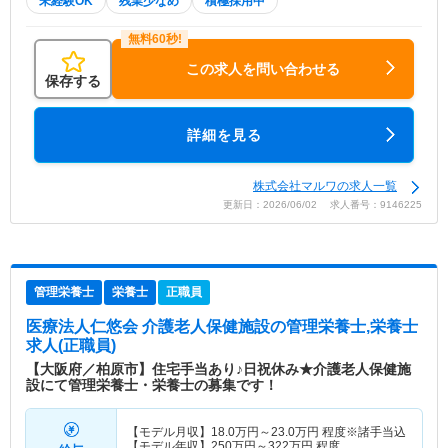
未経験OK
残業少なめ
積極採用中
この求人を問い合わせる
保存する
詳細を見る
株式会社マルワの求人一覧
更新日：2026/06/02 求人番号：9146225
管理栄養士
栄養士
正職員
医療法人仁悠会 介護老人保健施設
の管理栄養士,栄養士
求人(正職員)
【大阪府／柏原市】住宅手当あり♪日祝休み★介護老人保健施
設にて管理栄養士・栄養士の募集です！
【モデル月収】
18.0
万円～
23.0
万円
程度※諸手当込
【モデル年収】
250
万円～
322
万円
程度