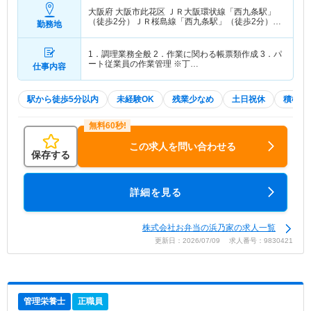
大阪府 大阪市此花区
ＪＲ大阪環状線「西九条駅」
（徒歩2分）ＪＲ桜島線「西九条駅」（徒歩2分）
勤務地
他
1．調理業務全般 2．作業に関わる帳票類作成 3．パ
ート従業員の作業管理 ※丁…
仕事内容
駅から徒歩5分以内
未経験OK
残業少なめ
土日祝休
積極採
この求人を問い合わせる
保存する
詳細を見る
株式会社お弁当の浜乃家の求人一覧
更新日：2026/07/09 求人番号：9830421
管理栄養士
正職員