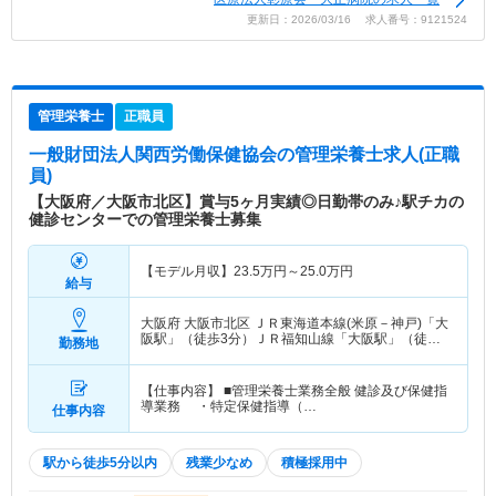
更新日：2026/03/16 求人番号：9121524
管理栄養士
正職員
一般財団法人関西労働保健協会
の管理栄養士求人(正職
員)
【大阪府／大阪市北区】賞与5ヶ月実績◎日勤帯のみ♪駅チカの
健診センターでの管理栄養士募集
【モデル月収】
23.5
万円～
25.0
万円
給与
大阪府 大阪市北区
ＪＲ東海道本線(米原－神戸)「大
阪駅」（徒歩3分）ＪＲ福知山線「大阪駅」（徒歩3
勤務地
分） 他
【仕事内容】 ■管理栄養士業務全般 健診及び保健指
導業務 ・特定保健指導（…
仕事内容
駅から徒歩5分以内
残業少なめ
積極採用中