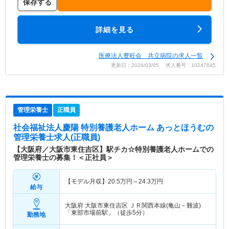
保存する
詳細を見る
医療法人豊旺会 共立病院の求人一覧
更新日：2026/03/05 求人番号：10247845
管理栄養士
正職員
社会福祉法人慶陽 特別養護老人ホーム あっとほうむ
の
管理栄養士求人(正職員)
【大阪府／大阪市東住吉区】駅チカ☆特別養護老人ホームでの
管理栄養士の募集！＜正社員＞
【モデル月収】
20.5
万円～
24.3
万円
給与
大阪府 大阪市東住吉区
ＪＲ関西本線(亀山－難波)
「東部市場前駅」（徒歩5分）
勤務地