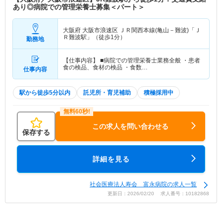
あり◎病院での管理栄養士募集＜パート＞
大阪府 大阪市浪速区
ＪＲ関西本線(亀山－難波)「Ｊ
Ｒ難波駅」（徒歩1分）
勤務地
【仕事内容】 ■病院での管理栄養士業務全般 ・患者
食の検品、食材の検品 ・食数…
仕事内容
駅から徒歩5分以内
託児所・育児補助
積極採用中
この求人を問い合わせる
保存する
詳細を見る
社会医療法人寿会 富永病院の求人一覧
更新日：2026/02/20 求人番号：10182868