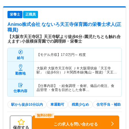
栄養士
正職員
Animo株式会社 なないろ天王寺保育園
の栄養士求人(正
職員)
【大阪市天王寺区】天王寺駅より徒歩6分♪園児たちとも触れ合
えます♪小規模保育園での調理師・栄養士
【モデル月収】
17.0
万円～
程度
給与
大阪府 大阪市天王寺区
ＪＲ大阪環状線「天王寺
駅」（徒歩6分）ＪＲ関西本線(亀山－難波)「天王寺
勤務地
駅」（徒歩6分） 他
【仕事内容】 ・給食調理 ・食材、備品の発注、食
品管理 ・食育を目的とした食事…
仕事内容
駅から徒歩10分以内
車通勤可
残業少なめ
住宅手当・補助
この求人を問い合わせる
保存する