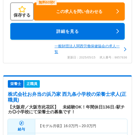
この求人を問い合わせる
保存する
詳細を見る
一般財団法人関西労働保健協会の求人一
覧
更新日：2025/05/15 求人番号：9857636
栄養士
正職員
株式会社お弁当の浜乃家 西九条小学校
の栄養士求人(正
職員)
【大阪府／大阪市此花区】 未経験OK！年間休日136日♪駅チ
カ◎小学校にて栄養士の募集です！
【モデル月収】
16.0
万円～
20.0
万円
給与