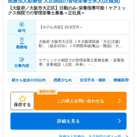
医療法人彰療会 大正病院
の管理栄養士求人(正職員)
【大阪府／大阪市大正区】日勤のみ♪栄養指導可能！ケアミッ
クス病院での管理栄養士募集＜正社員＞
【モデル月収】
20.8
万円～
給与
大阪府 大阪市大正区
ＪＲ大阪環状線「大正(大阪)
駅」（徒歩10分）ＪＲ関西本線(亀山－難波)「大正
勤務地
(大阪)駅」（徒歩10分） 他
ケアミックス病院での管理栄養士業務全般 ・栄養指
導、栄養相談（入院、外来） ・…
仕事内容
駅から徒歩10分以内
残業少なめ
住宅手当・補助
積極採用中
この求人を問い合わせる
保存する
詳細を見る
医療法人彰療会 大正病院の求人一覧