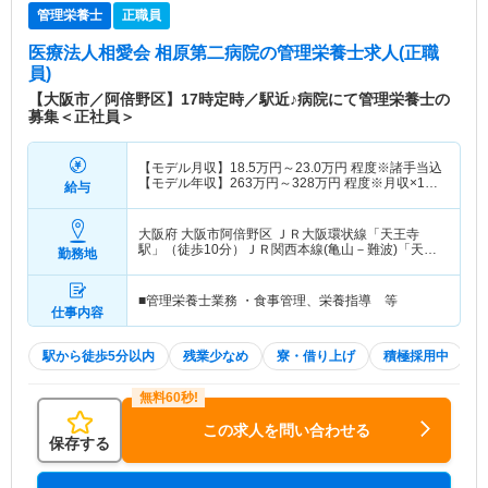
管理栄養士
正職員
医療法人相愛会 相原第二病院
の管理栄養士求人(正職
員)
【大阪市／阿倍野区】17時定時／駅近♪病院にて管理栄養士の
募集＜正社員＞
【モデル月収】
18.5
万円～
23.0
万円
程度※諸手当込
【モデル年収】
263
万円～
328
万円
程度※月収×12
給与
ヶ月＋賞与2.5ヶ月想定
大阪府 大阪市阿倍野区
ＪＲ大阪環状線「天王寺
駅」（徒歩10分）ＪＲ関西本線(亀山－難波)「天王
勤務地
寺駅」（徒歩10分） 他
■管理栄養士業務 ・食事管理、栄養指導 等
仕事内容
駅から徒歩5分以内
残業少なめ
寮・借り上げ
積極採用中
この求人を問い合わせる
保存する