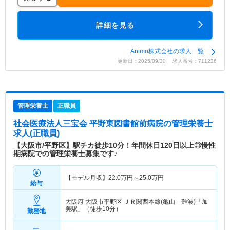
詳細を見る
Animo株式会社の求人一覧
更新日：2025/09/30 求人番号：711226
管理栄養士
正職員
社会医療法人三宝会 平野東図書館前病院
の管理栄養士
求人(正職員)
【大阪市/平野区】駅チカ徒歩10分！年間休日120日以上◎慢性
期病院での管理栄養士募集です♪
【モデル月収】
22.0
万円～
25.0
万円
給与
大阪府 大阪市平野区
ＪＲ関西本線(亀山－難波)「加
美駅」（徒歩10分）
勤務地