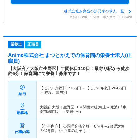
株式会社お弁当の浜乃家の求人一覧
更新日：2026/07/09 求人番号：9830420
栄養士
正職員
Animo株式会社 まつとかえでの保育園
の栄養士求人(正
職員)
【大阪府／大阪市生野区】年間休日110日！最寄り駅から徒歩
約6分！保育園にて栄養士募集です！
【モデル月収】
17.0
万円～
【モデル年収】
204
万円
～
程度、賞与別
給与
大阪府 大阪市生野区
ＪＲ関西本線(亀山－難波)「東
部市場前駅」（徒歩6分）
勤務地
【仕事内容】 ◇調理業務全般 ・6か月～2歳児対象
の保育園。 0～2歳のお子さ…
仕事内容