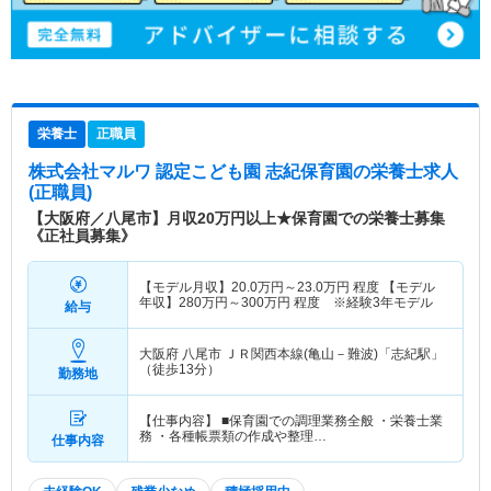
栄養士
正職員
株式会社マルワ 認定こども園 志紀保育園
の栄養士求人
(正職員)
【大阪府／八尾市】月収20万円以上★保育園での栄養士募集
《正社員募集》
【モデル月収】
20.0
万円～
23.0
万円
程度 【モデル
年収】
280
万円～
300
万円
程度 ※経験3年モデル
給与
大阪府 八尾市
ＪＲ関西本線(亀山－難波)「志紀駅」
（徒歩13分）
勤務地
【仕事内容】 ■保育園での調理業務全般 ・栄養士業
務 ・各種帳票類の作成や整理…
仕事内容