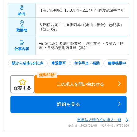
【モデル月収】
18.0
万円～
21.7
万円
程度※諸手当別
給与
大阪府 八尾市
ＪＲ関西本線(亀山－難波)「志紀駅」
（徒歩3分）
勤務地
■病院における調理師業務 ・調理業務 ・食材の下処
理 ・食材の敷地内運搬（車に…
仕事内容
駅から徒歩5分以内
車通勤可
住宅手当・補助
積極採用中
この求人を問い合わせる
保存する
詳細を見る
医療法人清心会の求人一覧
更新日：2026/01/06 求人番号：9779166