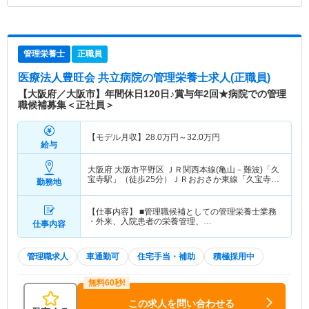
管理栄養士
正職員
医療法人豊旺会 共立病院
の管理栄養士求人(正職員)
【大阪府／大阪市】年間休日120日♪賞与年2回★病院での管理
職候補募集＜正社員＞
【モデル月収】
28.0
万円～
32.0
万円
給与
大阪府 大阪市平野区
ＪＲ関西本線(亀山－難波)「久
宝寺駅」（徒歩25分）ＪＲおおさか東線「久宝寺
勤務地
駅」（徒歩25分） 他
【仕事内容】 ■管理職候補としての管理栄養士業務
・外来、入院患者の栄養管理、…
仕事内容
管理職求人
車通勤可
住宅手当・補助
積極採用中
この求人を問い合わせる