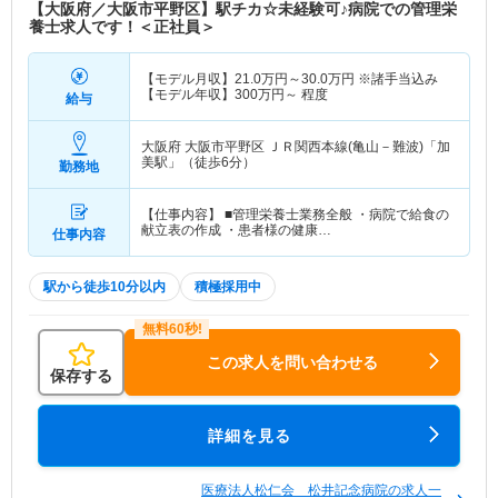
【大阪府／大阪市平野区】駅チカ☆未経験可♪病院での管理栄
養士求人です！＜正社員＞
【モデル月収】
21.0
万円～
30.0
万円
※諸手当込み
【モデル年収】
300
万円～
程度
給与
大阪府 大阪市平野区
ＪＲ関西本線(亀山－難波)「加
美駅」（徒歩6分）
勤務地
【仕事内容】 ■管理栄養士業務全般 ・病院で給食の
献立表の作成 ・患者様の健康…
仕事内容
駅から徒歩10分以内
積極採用中
この求人を問い合わせる
保存する
詳細を見る
医療法人松仁会 松井記念病院の求人一