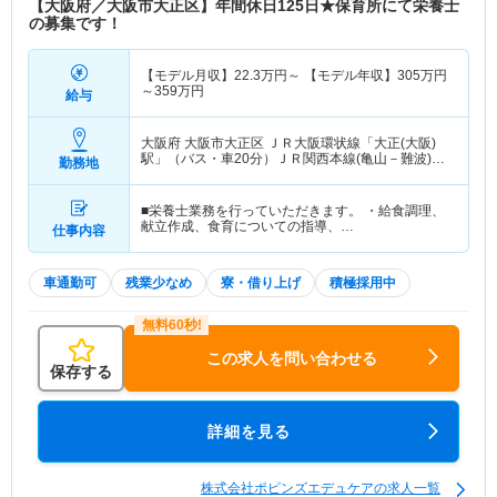
【大阪府／大阪市大正区】年間休日125日★保育所にて栄養士
の募集です！
【モデル月収】
22.3
万円～
【モデル年収】
305
万円
～
359
万円
給与
大阪府 大阪市大正区
ＪＲ大阪環状線「大正(大阪)
駅」（バス・車20分）ＪＲ関西本線(亀山－難波)
勤務地
「大正(大阪)駅」（バス・車20分） 他
■栄養士業務を行っていただきます。 ・給食調理、
献立作成、食育についての指導、…
仕事内容
車通勤可
残業少なめ
寮・借り上げ
積極採用中
この求人を問い合わせる
保存する
詳細を見る
株式会社ポピンズエデュケアの求人一覧