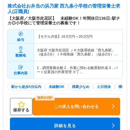
株式会社お弁当の浜乃家 西九条小学校
の管理栄養士求
人(正職員)
【大阪府／大阪市此花区】 未経験OK！年間休日136日♪駅チ
カ◎小学校にて管理栄養士の募集です！
【モデル月収】
16.0
万円～
20.0
万円
給与
大阪府 大阪市此花区
ＪＲ大阪環状線「西九条駅」
（徒歩2分）ＪＲ桜島線「西九条駅」（徒歩2分）
勤務地
他
1．調理業務全般 2．作業に関わる帳票類作成 3．パ
ート従業員の作業管理 ※丁…
仕事内容
駅から徒歩5分以内
未経験OK
残業少なめ
土日祝休
積極採
この求人を問い合わせる
保存する
詳細を見る