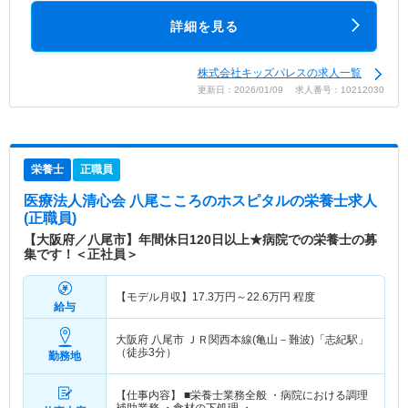
詳細を見る
株式会社キッズパレスの求人一覧
更新日：2026/01/09 求人番号：10212030
栄養士
正職員
医療法人清心会 八尾こころのホスピタル
の栄養士求人
(正職員)
【大阪府／八尾市】年間休日120日以上★病院での栄養士の募
集です！＜正社員＞
【モデル月収】
17.3
万円～
22.6
万円
程度
給与
大阪府 八尾市
ＪＲ関西本線(亀山－難波)「志紀駅」
（徒歩3分）
勤務地
【仕事内容】 ■栄養士業務全般 ・病院における調理
補助業務 ・食材の下処理 ・…