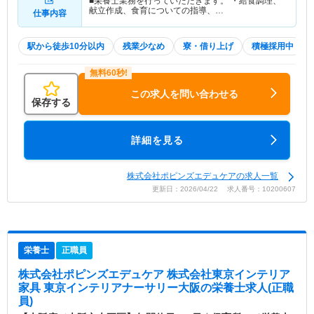
■栄養士業務を行っていただきます。 ・給食調理、
献立作成、食育についての指導、…
仕事内容
駅から徒歩10分以内
残業少なめ
寮・借り上げ
積極採用中
この求人を問い合わせる
保存する
詳細を見る
株式会社ポピンズエデュケアの求人一覧
更新日：2026/04/22 求人番号：10200607
栄養士
正職員
株式会社ポピンズエデュケア 株式会社東京インテリア
家具 東京インテリアナーサリー大阪
の栄養士求人(正職
員)