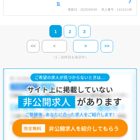
覧
更新日：2025/09/30 求人番号：10131138
1
2
3
<<
<
>
>>
（1～20件目を表示中）