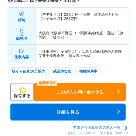
型病院にて管理栄養士募集＜正社員＞
【モデル月収】
22.0
万円～
程度、基本給+諸手当
【モデル年収】
264
万円～
給与
大阪府 大阪市平野区
ＪＲ関西本線(亀山－難波)「加
美駅」（徒歩7分）
勤務地
【仕事内容】 ■病院もしくは老人保健施設内の管理
栄養士業務全般 ・献立表の作成…
仕事内容
駅から徒歩10分以内
残業少なめ
積極採用中
この求人を問い合わせる
保存する
詳細を見る
有限会社大阪経営の求人一覧
更新日：2026/04/17 求人番号：9684823