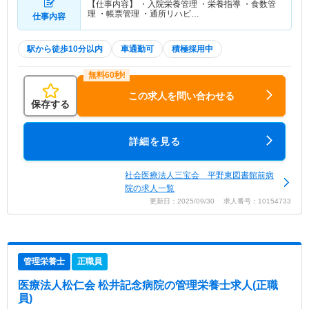
【仕事内容】 ・入院栄養管理 ・栄養指導 ・食数管
理 ・帳票管理 ・通所リハビ…
仕事内容
駅から徒歩10分以内
車通勤可
積極採用中
この求人を問い合わせる
保存する
詳細を見る
社会医療法人三宝会 平野東図書館前病
院の求人一覧
更新日：2025/09/30 求人番号：10154733
管理栄養士
正職員
医療法人松仁会 松井記念病院
の管理栄養士求人(正職
員)