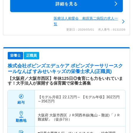
詳細を見る
医療法人相愛会 相原第二病院の求人一
覧
更新日：2026/05/01 求人番号：9131026
栄養士
正職員
株式会社ポピンズエデュケア ポピンズナーサリースク
ールなんば すみせいキッズ
の栄養士求人(正職員)
【大阪府／大阪市西区】年休125日◎食育にも力をいれていま
す！大手法人が展開する保育園で栄養士募集
【モデル月収】
22.1
万円～
【モデル年収】
302
万円
～
356
万円
給与
大阪府 大阪市西区
ＪＲ関西本線(亀山－難波)「ＪＲ
難波駅」（徒歩7分）
勤務地