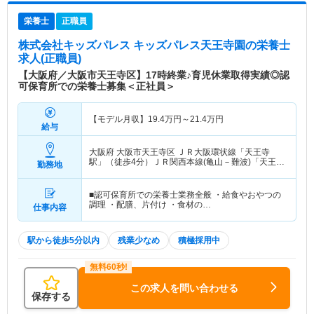
栄養士
正職員
株式会社キッズパレス キッズパレス天王寺園
の栄養士
求人(正職員)
【大阪府／大阪市天王寺区】17時終業♪育児休業取得実績◎認
可保育所での栄養士募集＜正社員＞
【モデル月収】
19.4
万円～
21.4
万円
給与
大阪府 大阪市天王寺区
ＪＲ大阪環状線「天王寺
駅」（徒歩4分）ＪＲ関西本線(亀山－難波)「天王寺
勤務地
駅」（徒歩4分） 他
■認可保育所での栄養士業務全般 ・給食やおやつの
調理 ・配膳、片付け ・食材の…
仕事内容
駅から徒歩5分以内
残業少なめ
積極採用中
この求人を問い合わせる
保存する