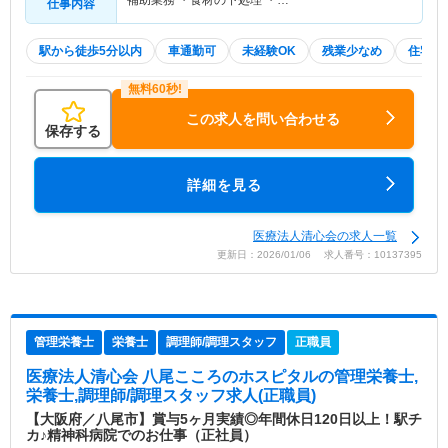
仕事内容
駅から徒歩5分以内
車通勤可
未経験OK
残業少なめ
住宅手
この求人を問い合わせる
保存する
詳細を見る
医療法人清心会の求人一覧
更新日：2026/01/06 求人番号：10137395
管理栄養士
栄養士
調理師/調理スタッフ
正職員
医療法人清心会 八尾こころのホスピタル
の管理栄養士,
栄養士,調理師/調理スタッフ求人(正職員)
【大阪府／八尾市】賞与5ヶ月実績◎年間休日120日以上！駅チ
カ♪精神科病院でのお仕事（正社員）