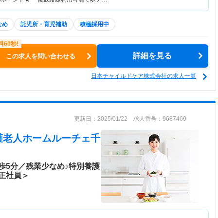
なめ
託児所・育児補助
積極採用中
詳細を見る
この求人を問い合わせる
日本チャイルドケア株式会社の求人一覧
更新日：2025/01/22 求人番号：9687469
護老人ホームルーチェ千
歩5分／残業少なめ♪特別養護
正社員＞