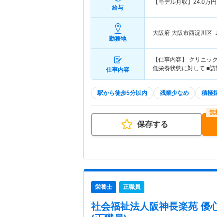
【モデル月収】
24.0
万円
給与
大阪府 大阪市西淀川区
勤務地
【仕事内容】 クリニッ
低栄養状態に対して ■訪
仕事内容
駅から徒歩5分以内
残業少なめ
積極
保存する
栄養士
正職員
社会福祉法人阪神長楽苑 優