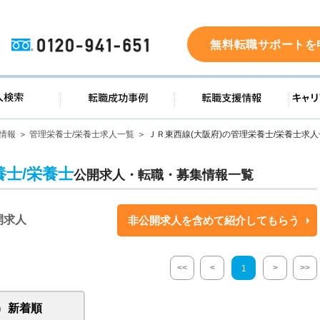
0120-941-651
無料転職サポートを
ド
求人検索
転職成功事例
転職支
情報
管理栄養士/栄養士求人一覧
ＪＲ東西線(大阪府)の管理栄養士/栄養士求
養士/栄養士
公開求人・転職・募集情報一覧
開求人
非公開求人を含めて紹介してもらう
<<
<
>
>>
1
新着順