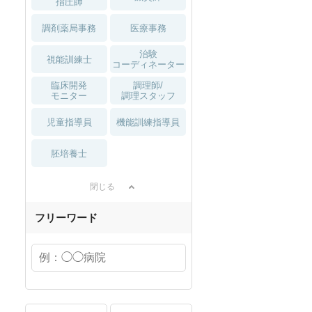
指圧師
調剤薬局事務
医療事務
治験
視能訓練士
コーディネーター
臨床開発
調理師/
モニター
調理スタッフ
児童指導員
機能訓練指導員
胚培養士
閉じる
フリーワード