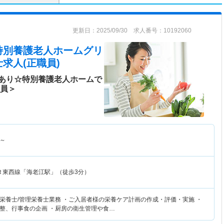
更新日：2025/09/30 求人番号：10192060
特別養護老人ホームグリ
求人(正職員)
あり☆特別養護老人ホームで
社員＞
～
Ｒ東西線「海老江駅」（徒歩3分）
栄養士/管理栄養士業務 ・ご入居者様の栄養ケア計画の作成・評価・実施 ・
整、行事食の企画 ・厨房の衛生管理や食…