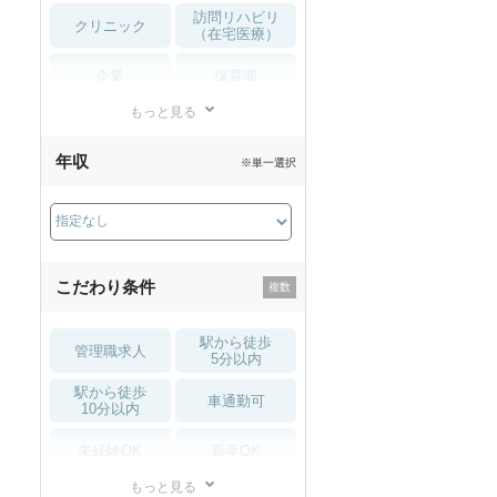
訪問リハビリ
クリニック
（在宅医療）
企業
保育園
もっと見る
小児リハビリ
整骨院
年収
※単一選択
接骨院
訪問マッサージ
薬局・
その他
ドラッグストア
こだわり条件
駅から徒歩
管理職求人
5分以内
駅から徒歩
車通勤可
10分以内
未経験OK
新卒OK
もっと見る