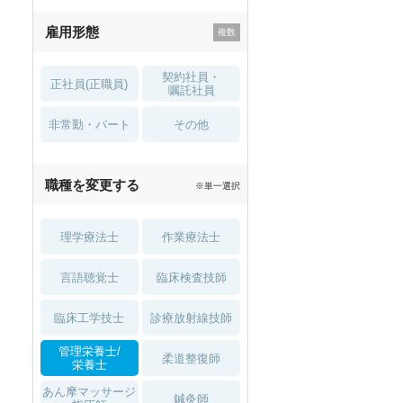
残業少なめ
寮・借り上げ
雇用形態
託児所・
住宅手当・補助
育児補助
契約社員・
正社員(正職員)
土日祝休
無資格 OK
嘱託社員
非常勤・パート
積極採用中
WEB面接OK
その他
2027年4月入職可
夏～秋入職可
職種を変更する
※単一選択
1月入職可
理学療法士
作業療法士
言語聴覚士
臨床検査技師
臨床工学技士
診療放射線技師
管理栄養士/
柔道整復師
栄養士
あん摩マッサージ
鍼灸師