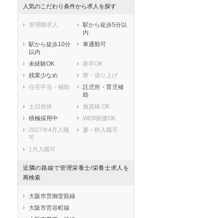
人気のこだわり条件から求人を探す
管理職求人
駅から徒歩5分以
内
駅から徒歩10分
車通勤可
以内
未経験OK
新卒OK
残業少なめ
寮・借り上げ
住宅手当・補助
託児所・育児補
助
土日祝休
無資格 OK
積極採用中
WEB面接OK
2027年4月入職
夏～秋入職可
可
1月入職可
近隣の路線で管理栄養士/栄養士求人を
再検索
大阪市営御堂筋線
大阪市営谷町線