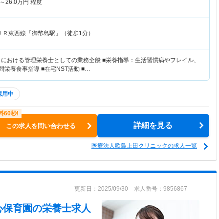
～
26.0
万円
程度
ＪＲ東西線「御幣島駅」（徒歩1分）
クにおける管理栄養士としての業務全般 ■栄養指導：生活習慣病やフレイル、
問栄養食事指導 ■在宅NST活動 ■…
採用中
詳細を見る
この求人を問い合わせる
医療法人歌島上田クリニックの求人一覧
更新日：2025/09/30 求人番号：9856867
心保育園
の栄養士求人