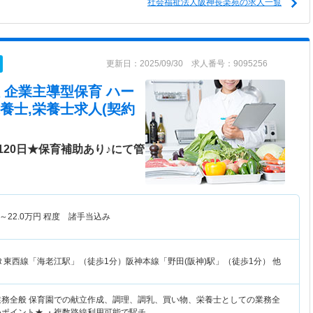
社会福祉法人阪神長楽苑の求人一覧
更新日：2025/09/30 求人番号：9095256
 企業主導型保育 ハー
養士,栄養士求人(契約
20日★保育補助あり♪にて管
～
22.0
万円
程度 諸手当込み
Ｒ東西線「海老江駅」（徒歩1分）阪神本線「野田(阪神)駅」（徒歩1分） 他
業務全般 保育園での献立作成、調理、調乳、買い物、栄養士としての業務全
めポイント★ ・複数路線利用可能で駅チ…