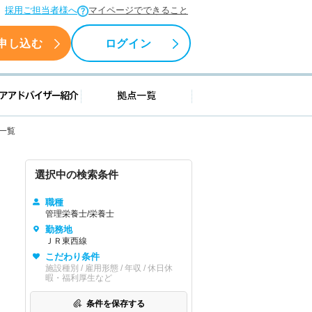
採用ご担当者様へ
マイページでできること
申し込む
ログイン
援情報
キャリアアドバイザー紹介
拠点一覧
人一覧
選択中の検索条件
職種
管理栄養士/栄養士
勤務地
ＪＲ東西線
こだわり条件
施設種別 / 雇用形態 / 年収 / 休日休
暇・福利厚生など
条件を保存する