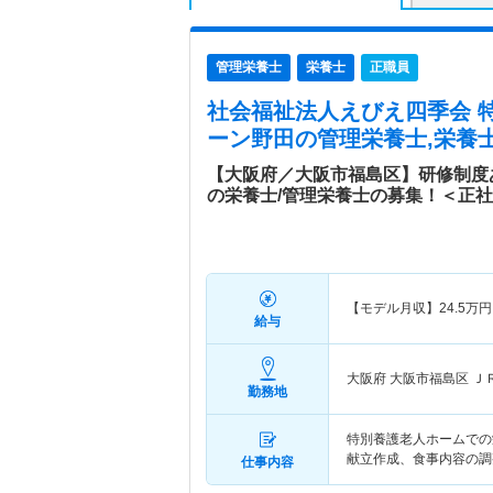
管理栄養士
栄養士
正職員
社会福祉法人えびえ四季会 
ーン野田
の管理栄養士,栄養士
【大阪府／大阪市福島区】研修制度
の栄養士/管理栄養士の募集！＜正
【モデル月収】
24.5
万円
給与
大阪府 大阪市福島区
Ｊ
勤務地
特別養護老人ホームでの
献立作成、食事内容の調
仕事内容