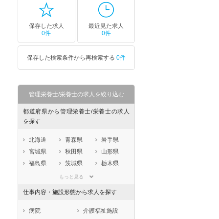
保存した求人
最近見た求人
0件
0件
保存した検索条件から再検索する
0件
管理栄養士/栄養士の求人を絞り込む
都道府県から管理栄養士/栄養士の求人
を探す
北海道
青森県
岩手県
宮城県
秋田県
山形県
福島県
茨城県
栃木県
群馬県
埼玉県
千葉県
もっと見る
東京都
神奈川県
新潟県
仕事内容・施設形態から求人を探す
山梨県
長野県
富山県
石川県
福井県
岐阜県
病院
介護福祉施設