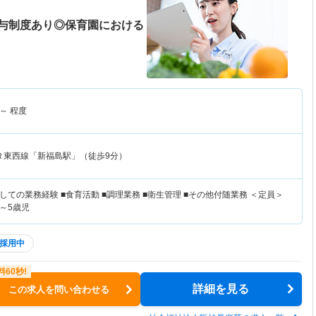
与制度あり◎保育園における
～
程度
Ｒ東西線「新福島駅」（徒歩9分）
ての業務経験 ■食育活動 ■調理業務 ■衛生管理 ■その他付随業務 ＜定員＞
児～5歳児
採用中
詳細を見る
この求人を問い合わせる