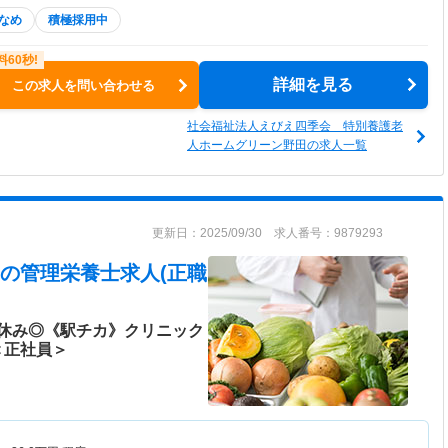
なめ
積極採用中
詳細を見る
この求人を問い合わせる
社会福祉法人えびえ四季会 特別養護老
人ホームグリーン野田の求人一覧
更新日：2025/09/30 求人番号：9879293
の管理栄養士求人(正職
休み◎《駅チカ》クリニック
＜正社員＞