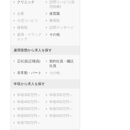
静岡県
愛知県
三重県
クリニック
訪問リハビリ(在
宅医療)
滋賀県
京都府
大阪府
企業
保育園
兵庫県
奈良県
和歌山県
小児リハビリ
整骨院
鳥取県
島根県
岡山県
接骨院
訪問マッサージ
広島県
山口県
徳島県
薬局・ドラッグ
その他
香川県
愛媛県
高知県
ストア
福岡県
佐賀県
長崎県
雇用形態から求人を探す
熊本県
大分県
宮崎県
鹿児島県
沖縄県
正社員(正職員)
契約社員・嘱託
社員
非常勤・パート
その他
年収から求人を探す
年収300万円～
年収350万円～
年収400万円～
年収450万円～
年収500万円～
年収550万円～
年収600万円～
年収650万円～
年収700万円～