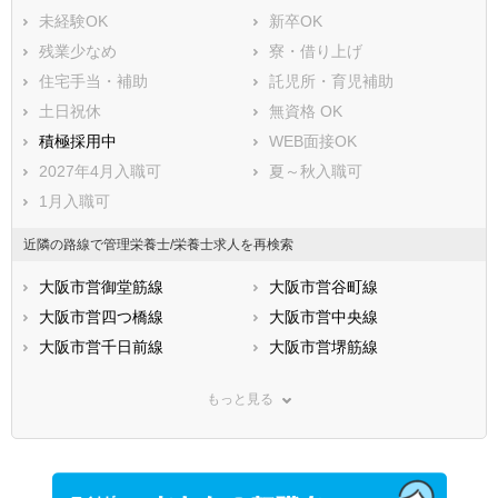
未経験OK
新卒OK
残業少なめ
寮・借り上げ
住宅手当・補助
託児所・育児補助
土日祝休
無資格 OK
積極採用中
WEB面接OK
2027年4月入職可
夏～秋入職可
1月入職可
近隣の路線で管理栄養士/栄養士求人を再検索
大阪市営御堂筋線
大阪市営谷町線
大阪市営四つ橋線
大阪市営中央線
大阪市営千日前線
大阪市営堺筋線
大阪市営今里筋線
大阪市営長堀鶴見緑地線
もっと見る
大阪市営南港ポートタウン線
ＪＲ東海道本線(米原－神戸)
ＪＲ関西本線(亀山－難波)
ＪＲ片町線
ＪＲ福知山線
ＪＲ大阪環状線
ＪＲ東西線
ＪＲ阪和線(天王寺－和歌山)