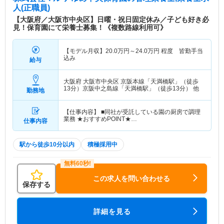
人(正職員)
【大阪府／大阪市中央区】日曜・祝日固定休み／子ども好き必
見！保育園にて栄養士募集！《複数路線利用可》
【モデル月収】
20.0
万円～
24.0
万円
程度 皆勤手当
込み
給与
大阪府 大阪市中央区
京阪本線「天満橋駅」（徒歩
13分）京阪中之島線「天満橋駅」（徒歩13分） 他
勤務地
【仕事内容】 ■同社が受託している園の厨房で調理
業務 ★おすすめPOINT★…
仕事内容
駅から徒歩10分以内
積極採用中
この求人を問い合わせる
保存する
詳細を見る