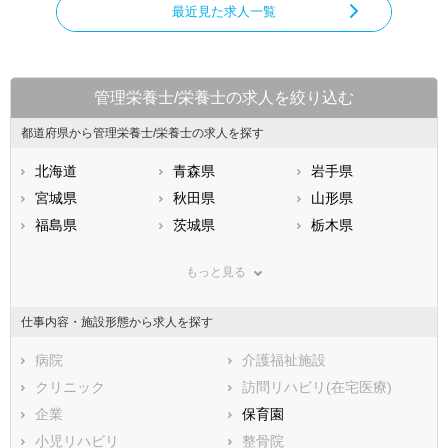
最近見た求人一覧
管理栄養士/栄養士の求人を絞り込む
都道府県から管理栄養士/栄養士の求人を探す
北海道
青森県
岩手県
宮城県
秋田県
山形県
福島県
茨城県
栃木県
群馬県
埼玉県
千葉県
もっと見る
東京都
神奈川県
新潟県
山梨県
長野県
富山県
仕事内容・施設形態から求人を探す
石川県
福井県
岐阜県
静岡県
病院
愛知県
介護福祉施設
三重県
滋賀県
クリニック
京都府
訪問リハビリ(在宅医療)
大阪府
兵庫県
企業
奈良県
保育園
和歌山県
鳥取県
小児リハビリ
島根県
整骨院
岡山県