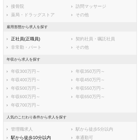
広島県
接骨院
山口県
訪問マッサージ
徳島県
香川県
薬局・ドラッグストア
愛媛県
その他
高知県
福岡県
佐賀県
長崎県
雇用形態から求人を探す
熊本県
大分県
宮崎県
正社員(正職員)
契約社員・嘱託社員
鹿児島県
沖縄県
非常勤・パート
その他
年収から求人を探す
年収300万円～
年収350万円～
年収400万円～
年収450万円～
年収500万円～
年収550万円～
年収600万円～
年収650万円～
年収700万円～
人気のこだわり条件から求人を探す
管理職求人
駅から徒歩5分以内
駅から徒歩10分以内
車通勤可