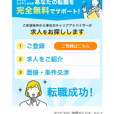
ＪＲ関西空港線
ＪＲ桜島線
ＪＲおおさか東線
阪神本線
阪神なんば線
京阪本線
京阪交野線
阪急神戸本線
阪急宝塚本線
阪急京都本線
阪急箕面線
阪急千里線
ご登録はこちら
近鉄大阪線
近鉄奈良線
近鉄難波線
近鉄南大阪線
近鉄道明寺線
近鉄信貴線
近鉄長野線
近鉄けいはんな線
南海電気鉄道
南海空港線
南海高野線
南海多奈川線
南海高師浜線
北大阪急行電鉄
水間鉄道
大阪高速鉄道大阪モノレール
大阪高速鉄道国際文化公園都
阪堺電気軌道上町線
市モノレール
サービスのご利用ガイドはこちら >