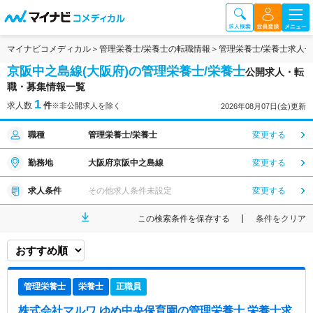
マイナビコメディカル
管理栄養士/栄養士の転職情報
管理栄養士/栄養士求人
京阪中之島線(大阪府)の管理栄養士/栄養士
公開求人・転
職・募集情報一覧
1
求人数
件
※非公開求人を除く
2026年08月07日(金)更新
職種
管理栄養士/栄養士
変更する
勤務地
大阪府京阪中之島線
変更する
求人条件
その他求人条件未設定
変更する
この検索条件を保存する
条件をクリア
管理栄養士
栄養士
正職員
株式会社マルワ ゆめ中央保育園
の管理栄養士,栄養士求