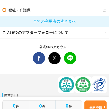
福祉・介護職
全ての利用者の皆さまへ
ご入職後のアフターフォローについて
公式SNSアカウント
関連サイト
マイナビDOCTOR
│
マイナビ看護師
│
マイナビ薬剤師
│
マイナビ保育士
0
0
0
件
件
件
運営会社
無料登録