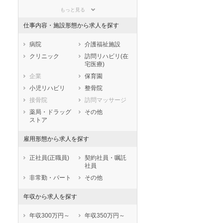
群馬県
埼玉県
千葉県
もっと見る
東京都
神奈川県
新潟県
仕事内容・施設形態から求人を探す
山梨県
長野県
富山県
石川県
福井県
岐阜県
病院
介護福祉施設
静岡県
愛知県
三重県
クリニック
訪問リハビリ(在
宅医療)
滋賀県
京都府
大阪府
企業
保育園
兵庫県
奈良県
和歌山県
小児リハビリ
整骨院
鳥取県
島根県
岡山県
接骨院
訪問マッサージ
広島県
山口県
徳島県
薬局・ドラッグ
その他
香川県
愛媛県
高知県
ストア
福岡県
佐賀県
長崎県
雇用形態から求人を探す
熊本県
大分県
宮崎県
鹿児島県
沖縄県
正社員(正職員)
契約社員・嘱託
社員
非常勤・パート
その他
年収から求人を探す
年収300万円～
年収350万円～