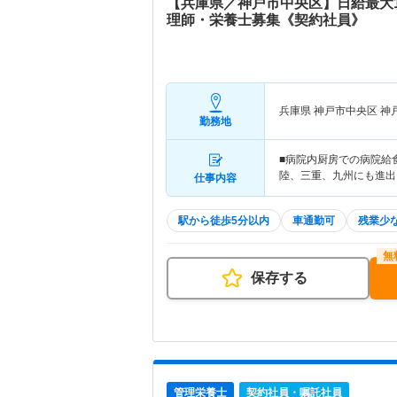
【兵庫県／神戸市中央区】日給最大1
理師・栄養士募集《契約社員》
兵庫県 神戸市中央区
神
勤務地
■病院内厨房での病院給
陸、三重、九州にも進出し
仕事内容
駅から徒歩5分以内
車通勤可
残業少
保存する
管理栄養士
契約社員・嘱託社員