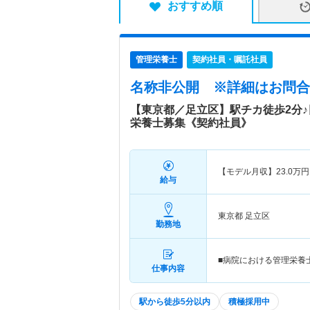
おすすめ順
管理栄養士
契約社員・嘱託社員
名称非公開
※詳細はお問合
【東京都／足立区】駅チカ徒歩2分
栄養士募集《契約社員》
【モデル月収】
23.0
万円
給与
東京都 足立区
勤務地
■病院における管理栄養
仕事内容
駅から徒歩5分以内
積極採用中