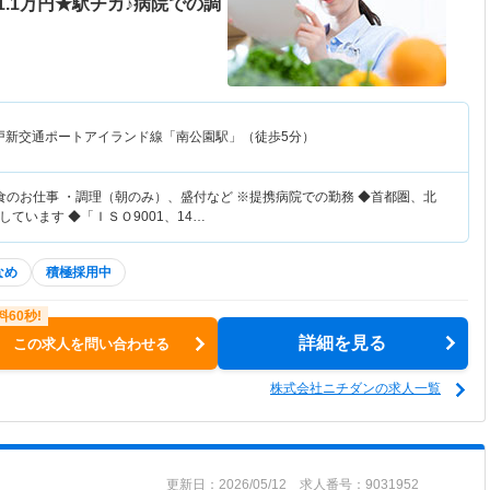
.1万円★駅チカ♪病院での調
戸新交通ポートアイランド線「南公園駅」（徒歩5分）
食のお仕事 ・調理（朝のみ）、盛付など ※提携病院での勤務 ◆首都圏、北
ています ◆「ＩＳＯ9001、14…
なめ
積極採用中
詳細を見る
この求人を問い合わせる
株式会社ニチダンの求人一覧
更新日：2026/05/12 求人番号：9031952