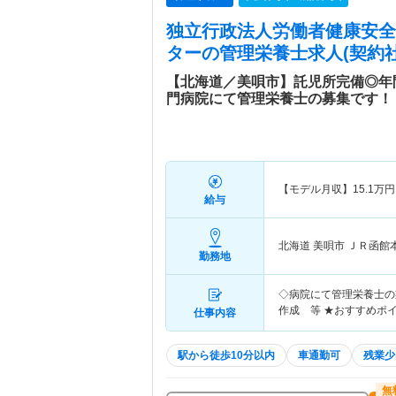
独立行政法人労働者健康安全
ター
の管理栄養士求人(契約
【北海道／美唄市】託児所完備◎年間
門病院にて管理栄養士の募集です！
【モデル月収】
15.1
万円
給与
北海道 美唄市
ＪＲ函館
勤務地
◇病院にて管理栄養士の
作成 等 ★おすすめポ
仕事内容
駅から徒歩10分以内
車通勤可
残業少