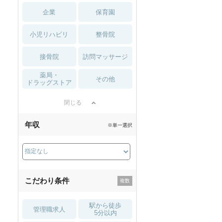
企業
保育園
小児リハビリ
整骨院
接骨院
訪問マッサージ
薬局・
その他
ドラッグストア
閉じる
年収
※単一選択
こだわり条件
駅から徒歩
管理職求人
5分以内