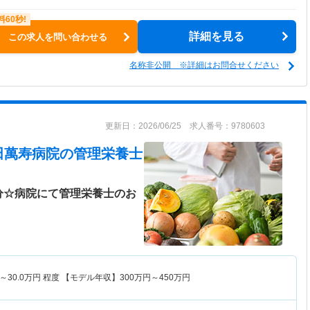
詳細を見る
この求人を問い合わせる
名称非公開 ※詳細はお問合せください
更新日：2026/06/25 求人番号：9780603
田萬寿病院
の管理栄養士
分☆病院にて管理栄養士のお
～
30.0
万円
程度 【モデル年収】
300
万円～
450
万円