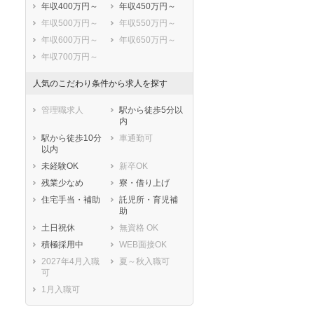
年収400万円～
年収450万円～
年収500万円～
年収550万円～
年収600万円～
年収650万円～
年収700万円～
人気のこだわり条件から求人を探す
管理職求人
駅から徒歩5分以
内
駅から徒歩10分
車通勤可
以内
未経験OK
新卒OK
残業少なめ
寮・借り上げ
住宅手当・補助
託児所・育児補
助
土日祝休
無資格 OK
積極採用中
WEB面接OK
2027年4月入職
夏～秋入職可
可
1月入職可