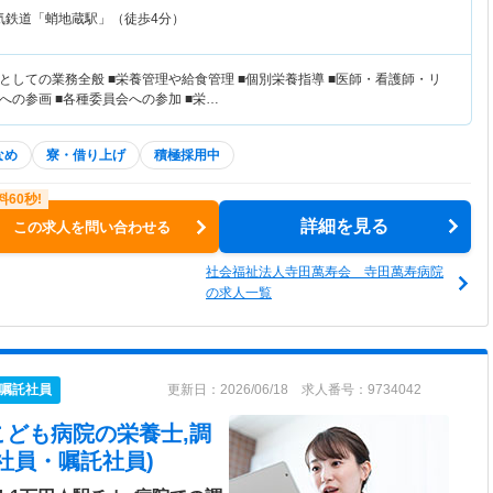
気鉄道「蛸地蔵駅」（徒歩4分）
としての業務全般 ■栄養管理や給食管理 ■個別栄養指導 ■医師・看護師・リ
の参画 ■各種委員会への参加 ■栄…
なめ
寮・借り上げ
積極採用中
詳細を見る
この求人を問い合わせる
社会福祉法人寺田萬寿会 寺田萬寿病院
の求人一覧
嘱託社員
更新日：2026/06/18 求人番号：9734042
こども病院
の栄養士,調
社員・嘱託社員)