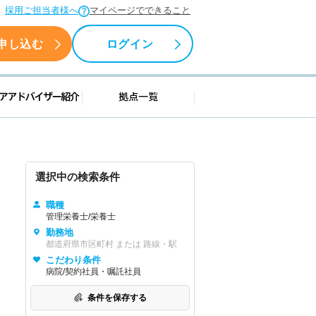
採用ご担当者様へ
マイページでできること
申し込む
ログイン
援情報
キャリアアドバイザー紹介
拠点一覧
選択中の検索条件
職種
管理栄養士/栄養士
勤務地
都道府県市区町村 または 路線・駅
こだわり条件
病院/契約社員・嘱託社員
条件を保存する