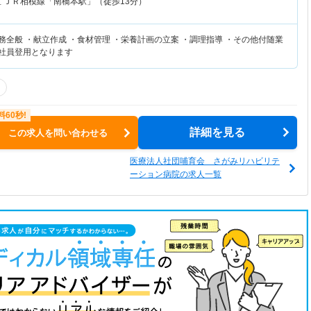
区
ＪＲ相模線「南橋本駅」（徒歩13分）
務全般 ・献立作成 ・食材管理 ・栄養計画の立案 ・調理指導 ・その他付随業
正社員登用となります
詳細を見る
この求人を問い合わせる
医療法人社団哺育会 さがみリハビリテ
ーション病院の求人一覧