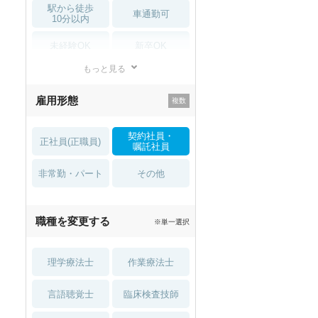
駅から徒歩
車通勤可
10分以内
未経験OK
新卒OK
もっと見る
残業少なめ
寮・借り上げ
雇用形態
託児所・
住宅手当・補助
育児補助
契約社員・
正社員(正職員)
土日祝休
無資格 OK
嘱託社員
非常勤・パート
積極採用中
WEB面接OK
その他
2027年4月入職可
夏～秋入職可
職種を変更する
※単一選択
1月入職可
理学療法士
作業療法士
言語聴覚士
臨床検査技師