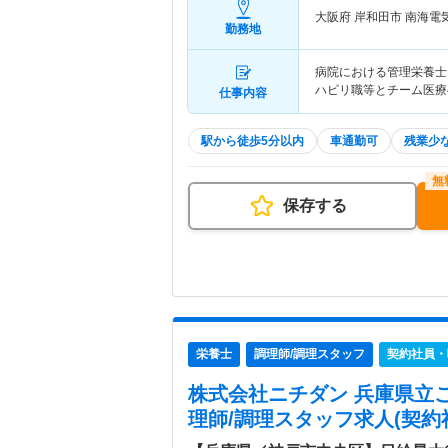
大阪府 岸和田市
南海電
勤務地
病院における管理栄養士
ハビリ職等とチーム医療へ
仕事内容
駅から徒歩5分以内
車通勤可
残業少
保存する
栄養士
調理師/調理スタッフ
契約社員・
株式会社ニチダン 兵庫県立
理師/調理スタッフ求人(契約