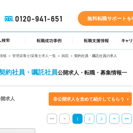
0120-941-651
無料転職サポートを
ド
求人検索
転職成功事例
転職支
情報
管理栄養士/栄養士求人一覧
病院
契約社員・嘱託社員の求人
の契約社員・嘱託社員
公開求人・転職・募集情報一
公開求人
非公開求人を含めて紹介してもらう
<<
<
>
>>
1
2
3