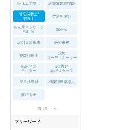
臨床工学技士
診療放射線技師
管理栄養士/
柔道整復師
栄養士
あん摩マッサージ
鍼灸師
指圧師
調剤薬局事務
医療事務
治験
視能訓練士
コーディネーター
臨床開発
調理師/
モニター
調理スタッフ
児童指導員
機能訓練指導員
胚培養士
閉じる
フリーワード