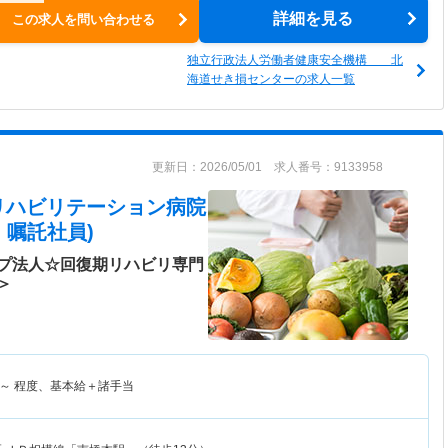
詳細を見る
この求人を問い合わせる
独立行政法人労働者健康安全機構 北
海道せき損センターの求人一覧
更新日：2026/05/01 求人番号：9133958
リハビリテーション病院
・嘱託社員)
プ法人☆回復期リハビリ専門
＞
～
程度、基本給＋諸手当