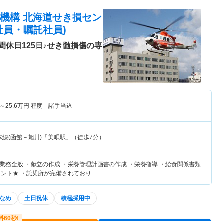
機構 北海道せき損セン
社員・嘱託社員)
休日125日♪せき髄損傷の専
～
25.6
万円
程度 諸手当込
本線(函館－旭川)「美唄駅」（徒歩7分）
業務全般 ・献立の作成 ・栄養管理計画書の作成 ・栄養指導 ・給食関係書類
イント★ ・託児所が完備されており…
なめ
土日祝休
積極採用中