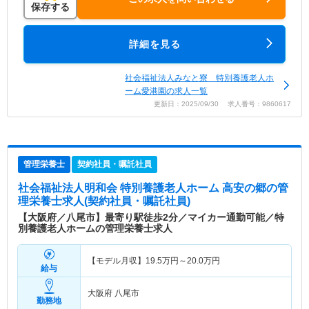
保存する
詳細を見る
社会福祉法人みなと寮 特別養護老人ホ
ーム愛港園の求人一覧
更新日：2025/09/30 求人番号：9860617
管理栄養士
契約社員・嘱託社員
社会福祉法人明和会 特別養護老人ホーム 高安の郷
の管
理栄養士求人(契約社員・嘱託社員)
【大阪府／八尾市】最寄り駅徒歩2分／マイカー通勤可能／特
別養護老人ホームの管理栄養士求人
【モデル月収】
19.5
万円～
20.0
万円
給与
大阪府 八尾市
勤務地