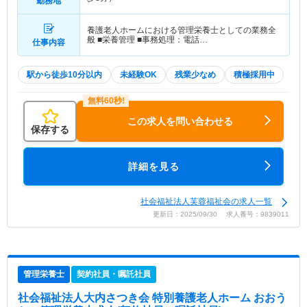
勤務地
養護老人ホームにおける管理栄養士としての業務全
般 ■栄養管理 ■事務処理：電話…
仕事内容
駅から徒歩10分以内
未経験OK
残業少なめ
積極採用中
この求人を問い合わせる
保存する
詳細を見る
社会福祉法人芙蓉福祉会の求人一覧
更新日：2025/09/30 求人番号：9839011
管理栄養士
契約社員・嘱託社員
社会福祉法人大内さつき会 特別養護老人ホーム おおう