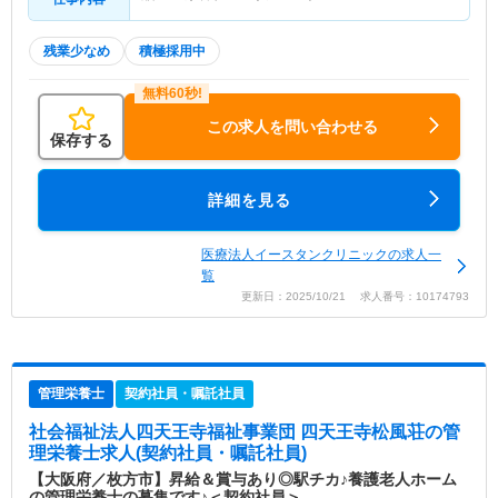
残業少なめ
積極採用中
この求人を問い合わせる
保存する
詳細を見る
医療法人イースタンクリニックの求人一
覧
更新日：2025/10/21 求人番号：10174793
管理栄養士
契約社員・嘱託社員
社会福祉法人四天王寺福祉事業団 四天王寺松風荘
の管
理栄養士求人(契約社員・嘱託社員)
【大阪府／枚方市】昇給＆賞与あり◎駅チカ♪養護老人ホーム
の管理栄養士の募集です♪＜契約社員＞