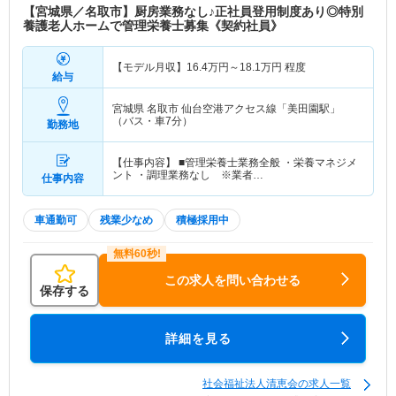
【宮城県／名取市】厨房業務なし♪正社員登用制度あり◎特別
養護老人ホームで管理栄養士募集《契約社員》
【モデル月収】
16.4
万円～
18.1
万円
程度
給与
宮城県 名取市
仙台空港アクセス線「美田園駅」
（バス・車7分）
勤務地
【仕事内容】 ■管理栄養士業務全般 ・栄養マネジメ
ント ・調理業務なし ※業者…
仕事内容
車通勤可
残業少なめ
積極採用中
この求人を問い合わせる
保存する
詳細を見る
社会福祉法人清恵会の求人一覧