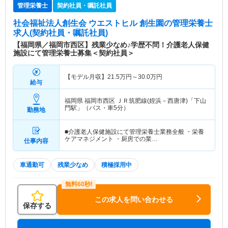
管理栄養士
契約社員・嘱託社員
社会福祉法人創生会 ウエストヒル 創生園
の管理栄養士
求人(契約社員・嘱託社員)
【福岡県／福岡市西区】残業少なめ♪学歴不問！介護老人保健
施設にて管理栄養士募集＜契約社員＞
【モデル月収】
21.5
万円～
30.0
万円
給与
福岡県 福岡市西区
ＪＲ筑肥線(姪浜－西唐津)「下山
門駅」（バス・車5分）
勤務地
■介護老人保健施設にて管理栄養士業務全般 ・栄養
ケアマネジメント ・厨房での業…
仕事内容
車通勤可
残業少なめ
積極採用中
この求人を問い合わせる
保存する