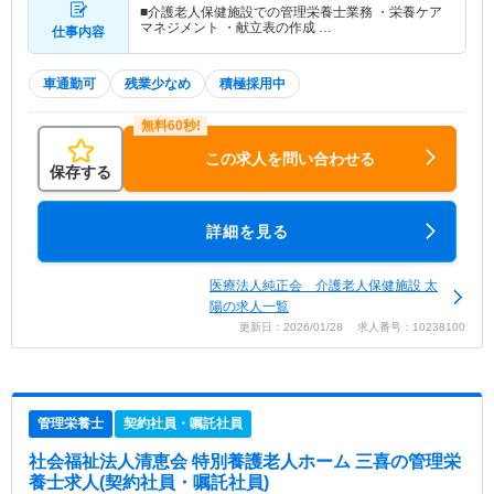
■介護老人保健施設での管理栄養士業務 ・栄養ケア
マネジメント ・献立表の作成 …
仕事内容
車通勤可
残業少なめ
積極採用中
この求人を問い合わせる
保存する
詳細を見る
医療法人純正会 介護老人保健施設 太
陽の求人一覧
更新日：2026/01/28 求人番号：10238100
管理栄養士
契約社員・嘱託社員
社会福祉法人清恵会 特別養護老人ホーム 三喜
の管理栄
養士求人(契約社員・嘱託社員)