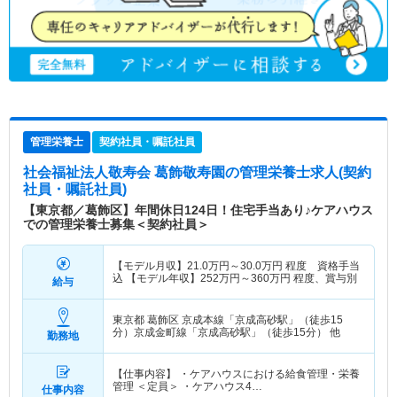
管理栄養士
契約社員・嘱託社員
社会福祉法人敬寿会 葛飾敬寿園
の管理栄養士求人(契約
社員・嘱託社員)
【東京都／葛飾区】年間休日124日！住宅手当あり♪ケアハウス
での管理栄養士募集＜契約社員＞
【モデル月収】
21.0
万円～
30.0
万円
程度 資格手当
込 【モデル年収】
252
万円～
360
万円
程度、賞与別
給与
東京都 葛飾区
京成本線「京成高砂駅」（徒歩15
分）京成金町線「京成高砂駅」（徒歩15分） 他
勤務地
【仕事内容】 ・ケアハウスにおける給食管理・栄養
管理 ＜定員＞ ・ケアハウス4…
仕事内容