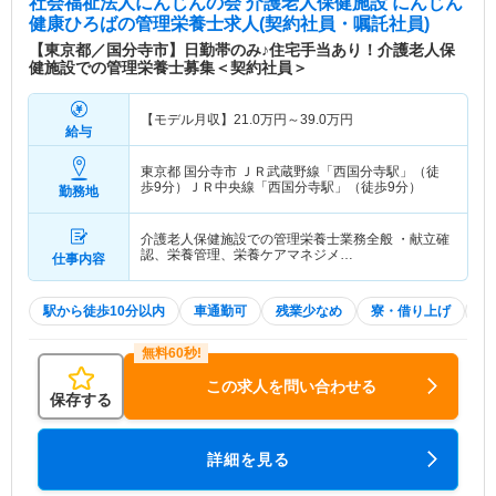
社会福祉法人にんじんの会 介護老人保健施設 にんじん
健康ひろば
の管理栄養士求人(契約社員・嘱託社員)
【東京都／国分寺市】日勤帯のみ♪住宅手当あり！介護老人保
健施設での管理栄養士募集＜契約社員＞
【モデル月収】
21.0
万円～
39.0
万円
給与
東京都 国分寺市
ＪＲ武蔵野線「西国分寺駅」（徒
歩9分）ＪＲ中央線「西国分寺駅」（徒歩9分）
勤務地
介護老人保健施設での管理栄養士業務全般 ・献立確
認、栄養管理、栄養ケアマネジメ…
仕事内容
駅から徒歩10分以内
車通勤可
残業少なめ
寮・借り上げ
住
この求人を問い合わせる
保存する
詳細を見る