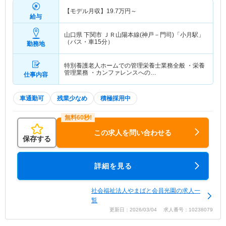
【モデル月収】
19.7
万円～
給与
山口県 下関市
ＪＲ山陽本線(神戸－門司)「小月駅」
（バス・車15分）
勤務地
特別養護老人ホームでの管理栄養士業務全般 ・栄養
管理業務 ・カンファレンスへの…
仕事内容
車通勤可
残業少なめ
積極採用中
この求人を問い合わせる
保存する
詳細を見る
社会福祉法人やまばと会員光園の求人一
覧
更新日：2026/03/04 求人番号：10238079