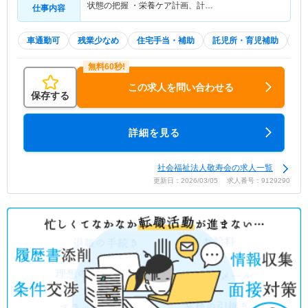
状態の把握 ・栄養ケア計画、計…
仕事内容
車通勤可
残業少なめ
住宅手当・補助
託児所・育児補助
積
この求人を問い合わせる
保存する
詳細を見る
社会福祉法人敬寿会の求人一覧
更新日：2026/03/05 求人番号：9129290