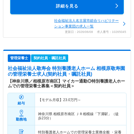
詳細を見る
社会福祉法人名古屋市総合リハビリテー
ション事業団の求人一覧
更新日：2026/06/08 求人番号：10265045
管理栄養士
契約社員・嘱託社員
社会福祉法人敬寿会 特別養護老人ホーム 相模原敬寿園
の管理栄養士求人(契約社員・嘱託社員)
【神奈川県／相模原市南区】マイカー通勤◎特別養護老人ホー
ムでの管理栄養士募集＜契約社員＞
【モデル月収】
23.0
万円～
給与
神奈川県 相模原市南区
ＪＲ相模線「下溝駅」（徒
歩23分）
勤務地
特別養護老人ホームでの管理栄養士業務全般 ・栄養