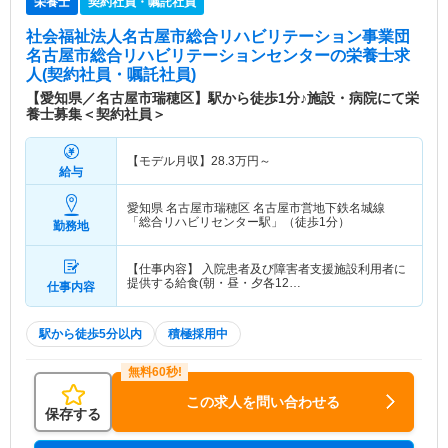
栄養士
契約社員・嘱託社員
社会福祉法人名古屋市総合リハビリテーション事業団
名古屋市総合リハビリテーションセンター
の栄養士求
人(契約社員・嘱託社員)
【愛知県／名古屋市瑞穂区】駅から徒歩1分♪施設・病院にて栄
養士募集＜契約社員＞
【モデル月収】
28.3
万円～
給与
愛知県 名古屋市瑞穂区
名古屋市営地下鉄名城線
「総合リハビリセンター駅」（徒歩1分）
勤務地
【仕事内容】 入院患者及び障害者支援施設利用者に
提供する給食(朝・昼・夕各12…
仕事内容
駅から徒歩5分以内
積極採用中
この求人を問い合わせる
保存する