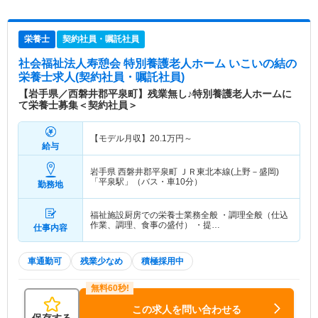
栄養士
契約社員・嘱託社員
社会福祉法人寿憩会 特別養護老人ホーム いこいの結
の
栄養士求人(契約社員・嘱託社員)
【岩手県／西磐井郡平泉町】残業無し♪特別養護老人ホームに
て栄養士募集＜契約社員＞
【モデル月収】
20.1
万円～
給与
岩手県 西磐井郡平泉町
ＪＲ東北本線(上野－盛岡)
「平泉駅」（バス・車10分）
勤務地
福祉施設厨房での栄養士業務全般 ・調理全般（仕込
作業、調理、食事の盛付） ・提…
仕事内容
車通勤可
残業少なめ
積極採用中
この求人を問い合わせる