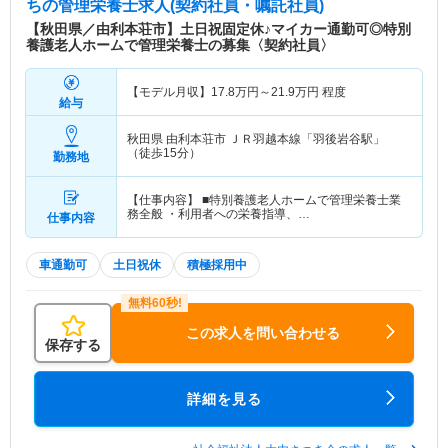
ち
の管理栄養士求人(契約社員・嘱託社員)
【秋田県／由利本荘市】土日祝固定休♪マイカー通勤可◎特別
養護老人ホームで管理栄養士の募集〈契約社員〉
【モデル月収】
17.8
万円～
21.9
万円
程度
給与
秋田県 由利本荘市
ＪＲ羽越本線「羽後岩谷駅」
（徒歩15分）
勤務地
【仕事内容】 ■特別養護老人ホームで管理栄養士業
務全般 ・利用者への栄養指導、…
仕事内容
車通勤可
土日祝休
積極採用中
この求人を問い合わせる
保存する
詳細を見る