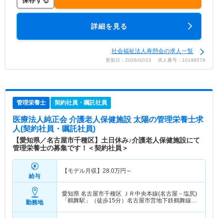
保存する
詳細を見る
社会福祉法人寿憩会の求人一覧
更新日：2026/02/23 求人番号：10199579
管理栄養士
契約社員・嘱託社員
医療法人純正会 介護老人保健施設 太陽
の管理栄養士求
人(契約社員・嘱託社員)
【愛知県／名古屋市千種区】土日休み♪介護老人保健施設にて
管理栄養士の募集です！＜契約社員＞
【モデル月収】
28.0
万円～
給与
愛知県 名古屋市千種区
ＪＲ中央本線(名古屋－塩尻)
「鶴舞駅」（徒歩15分）名古屋市営地下鉄鶴舞線
勤務地
「鶴舞駅」（徒歩15分）