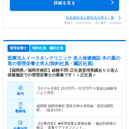
詳細を見る
社会福祉法人創生会の求人一覧
更新日：2025/12/01 求人番号：9732692
管理栄養士
契約社員・嘱託社員
医療法人イースタンクリニック 老人保健施設 木の葉の
里
の管理栄養士求人(契約社員・嘱託社員)
【福岡県／福岡市南区】経験不問♪正社員登用実績あり☆老人
保健施設での管理栄養士の募集です！＜正社員＞
【モデル月収】
20.0
万円～
22.0
万円
※賃金は経験等
により決定
給与
福岡県 福岡市南区
西鉄天神大牟田線「高宮(福岡)
駅」（徒歩13分）
勤務地
【仕事内容】 ■管理栄養士業務全般 ・施設利用者の
献立 ・栄養ケアマネジメント…
仕事内容