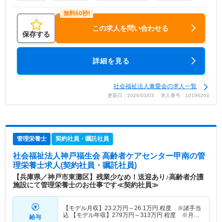
この求人を問い合わせる
保存する
詳細を見る
社会福祉法人兼愛会の求人一覧
更新日：2026/03/03 求人番号：10196263
管理栄養士
契約社員・嘱託社員
社会福祉法人神戸福生会 高齢者ケアセンター甲南
の管
理栄養士求人(契約社員・嘱託社員)
【兵庫県／神戸市東灘区】残業少なめ！送迎あり♪高齢者介護
施設にて管理栄養士のお仕事です≪契約社員≫
【モデル月収】
23.2
万円～
26.1
万円
程度 ※諸手当
込 【モデル年収】
279
万円～
313
万円
程度 ※月収
給与