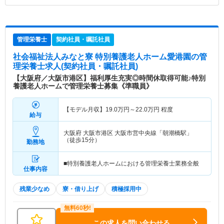
管理栄養士
契約社員・嘱託社員
社会福祉法人みなと寮 特別養護老人ホーム愛港園
の管
理栄養士求人(契約社員・嘱託社員)
【大阪府／大阪市港区】福利厚生充実◎時間休取得可能♪特別
養護老人ホームで管理栄養士募集《準職員》
【モデル月収】
19.0
万円～
22.0
万円
程度
給与
大阪府 大阪市港区
大阪市営中央線「朝潮橋駅」
（徒歩15分）
勤務地
■特別養護老人ホームにおける管理栄養士業務全般
仕事内容
残業少なめ
寮・借り上げ
積極採用中
この求人を問い合わせる