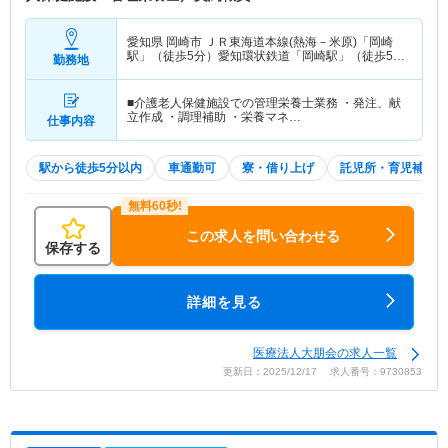
愛知県 岡崎市
ＪＲ東海道本線(熱海－米原)「岡崎
駅」（徒歩5分）愛知環状鉄道「岡崎駅」（徒歩5
勤務地
分）
■介護老人保健施設での管理栄養士業務 ・発注、献
立作成 ・調理補助 ・栄養マネ…
仕事内容
駅から徒歩5分以内
車通勤可
寮・借り上げ
託児所・育児補助
この求人を問い合わせる
保存する
詳細を見る
医療法人大朋会の求人一覧
更新日：2025/12/17 求人番号：9730853