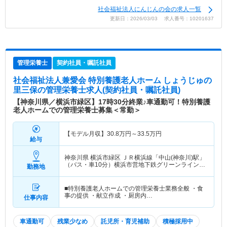
社会福祉法人にんじんの会の求人一覧
更新日：2026/03/03 求人番号：10201637
管理栄養士
契約社員・嘱託社員
社会福祉法人兼愛会 特別養護老人ホーム しょうじゅの
里三保
の管理栄養士求人(契約社員・嘱託社員)
【神奈川県／横浜市緑区】17時30分終業♪車通勤可！特別養護
老人ホームでの管理栄養士募集＜常勤＞
【モデル月収】
30.8
万円～
33.5
万円
給与
神奈川県 横浜市緑区
ＪＲ横浜線「中山(神奈川)駅」
（バス・車10分）横浜市営地下鉄グリーンライン
勤務地
「中山(神奈川)駅」（バス・車10分）
■特別養護老人ホームでの管理栄養士業務全般 ・食
事の提供 ・献立作成 ・厨房内…
仕事内容
車通勤可
残業少なめ
託児所・育児補助
積極採用中