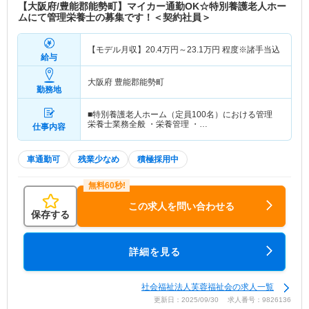
【大阪府/豊能郡能勢町】マイカー通勤OK☆特別養護老人ホー
ムにて管理栄養士の募集です！＜契約社員＞
【モデル月収】
20.4
万円～
23.1
万円
程度※諸手当込
給与
大阪府 豊能郡能勢町
勤務地
■特別養護老人ホーム（定員100名）における管理
栄養士業務全般 ・栄養管理 ・…
仕事内容
車通勤可
残業少なめ
積極採用中
この求人を問い合わせる
保存する
詳細を見る
社会福祉法人芙蓉福祉会の求人一覧
更新日：2025/09/30 求人番号：9826136