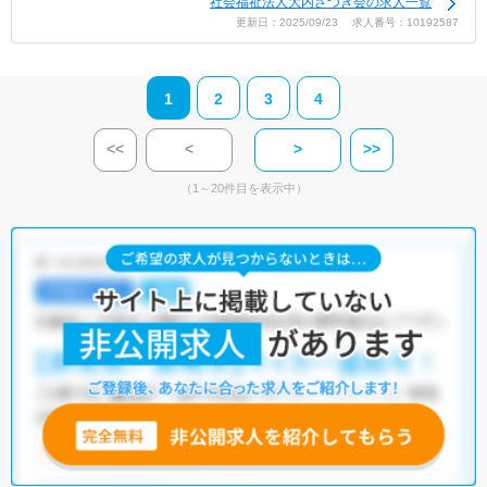
社会福祉法人大内さつき会の求人一覧
更新日：2025/09/23 求人番号：10192587
1
2
3
4
<<
<
>
>>
（1～20件目を表示中）