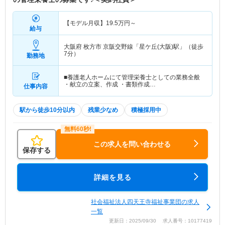
【モデル月収】
19.5
万円～
給与
大阪府 枚方市
京阪交野線「星ケ丘(大阪)駅」（徒歩
7分）
勤務地
■養護老人ホームにて管理栄養士としての業務全般
・献立の立案、作成 ・書類作成…
仕事内容
駅から徒歩10分以内
残業少なめ
積極採用中
この求人を問い合わせる
保存する
詳細を見る
社会福祉法人四天王寺福祉事業団の求人
一覧
更新日：2025/09/30 求人番号：10177419