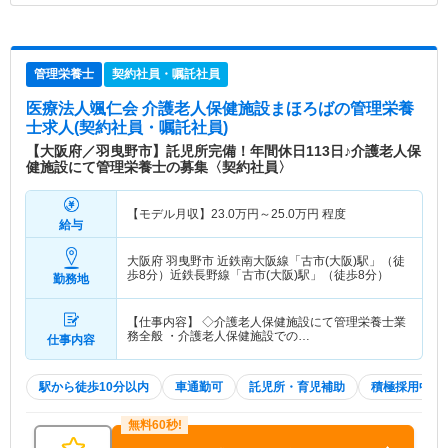
管理栄養士
契約社員・嘱託社員
医療法人颯仁会 介護老人保健施設まほろば
の管理栄養
士求人(契約社員・嘱託社員)
【大阪府／羽曳野市】託児所完備！年間休日113日♪介護老人保
健施設にて管理栄養士の募集〈契約社員〉
【モデル月収】
23.0
万円～
25.0
万円
程度
給与
大阪府 羽曳野市
近鉄南大阪線「古市(大阪)駅」（徒
歩8分）近鉄長野線「古市(大阪)駅」（徒歩8分）
勤務地
【仕事内容】 ◇介護老人保健施設にて管理栄養士業
務全般 ・介護老人保健施設での…
仕事内容
駅から徒歩10分以内
車通勤可
託児所・育児補助
積極採用中