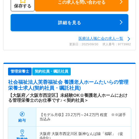
この求人を問い合わせる
保存する
詳細を見る
医療法人颯仁会の求人一覧
更新日：2025/09/30 求人番号：9773982
管理栄養士
契約社員・嘱託社員
社会福祉法人芙蓉福祉会 養護老人ホームたいら
の管理
栄養士求人(契約社員・嘱託社員)
【大阪府／大阪市西淀区】未経験OK☆養護老人ホームにおけ
る管理栄養士のお仕事です♪＜契約社員＞
【モデル月収】
23.2
万円～
24.2
万円
程度 ※※諸手
当込み
給与
大阪府 大阪市西淀川区
阪神なんば線「福駅」（徒
歩8分）