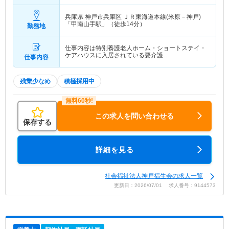
×12ヶ月
兵庫県 神戸市兵庫区
ＪＲ東海道本線(米原－神戸)
「甲南山手駅」（徒歩14分）
勤務地
仕事内容は特別養護老人ホーム・ショートステイ・
ケアハウスに入居されている要介護…
仕事内容
残業少なめ
積極採用中
この求人を問い合わせる
保存する
詳細を見る
社会福祉法人神戸福生会の求人一覧
更新日：2026/07/01 求人番号：9144573