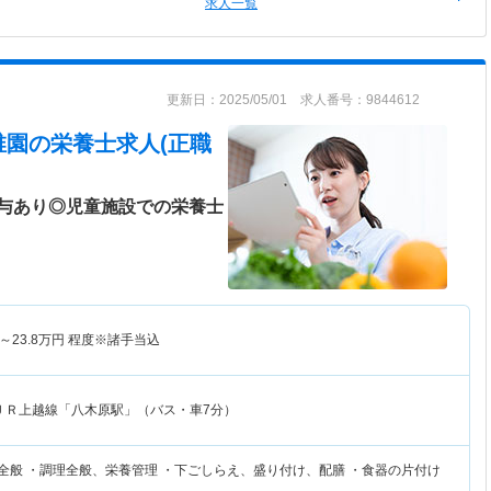
求人一覧
更新日：2025/05/01 求人番号：9844612
稚園
の栄養士求人(正職
与あり◎児童施設での栄養士
～
23.8
万円
程度※諸手当込
ＪＲ上越線「八木原駅」（バス・車7分）
務全般 ・調理全般、栄養管理 ・下ごしらえ、盛り付け、配膳 ・食器の片付け