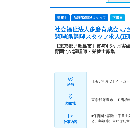
栄養士
調理師/調理スタッフ
正職員
社会福祉法人多磨育成会 む
調理師/調理スタッフ求人(正
【東京都／昭島市】賞与4.5ヶ月実
育園での調理師・栄養士募集
【モデル月収】
21.7
万円
給与
東京都 昭島市
ＪＲ青梅
勤務地
■保育園の調理・栄養士
ど、年齢等に合わせた食
仕事内容