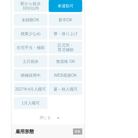
駅から徒歩
車通勤可
10分以内
未経験OK
新卒OK
残業少なめ
寮・借り上げ
託児所・
住宅手当・補助
育児補助
土日祝休
無資格 OK
積極採用中
WEB面接OK
2027年4月入職可
夏～秋入職可
1月入職可
閉じる
雇用形態