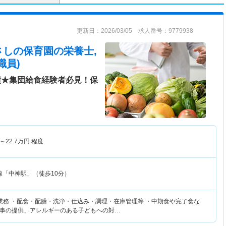
更新日：2026/03/05 求人番号：9779938
さしの保育園
の栄養士,
職員)
績★集団給食経験者必見！保
～
22.7
万円
程度
線「中神駅」（徒歩10分）
業務 ・配食・配膳・洗浄・仕込み・調理・在庫管理等 ・中期食や完了食な
事の提供、アレルギーのある子どもへの対…