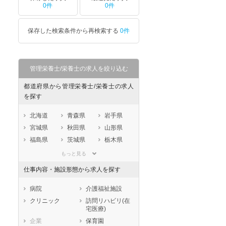
0件
0件
保存した検索条件から再検索する
0件
管理栄養士/栄養士の求人を絞り込む
都道府県から管理栄養士/栄養士の求人
を探す
北海道
青森県
岩手県
宮城県
秋田県
山形県
福島県
茨城県
栃木県
群馬県
埼玉県
千葉県
もっと見る
東京都
神奈川県
新潟県
仕事内容・施設形態から求人を探す
山梨県
長野県
富山県
石川県
福井県
岐阜県
病院
介護福祉施設
静岡県
愛知県
三重県
クリニック
訪問リハビリ(在
宅医療)
滋賀県
京都府
大阪府
企業
保育園
兵庫県
奈良県
和歌山県