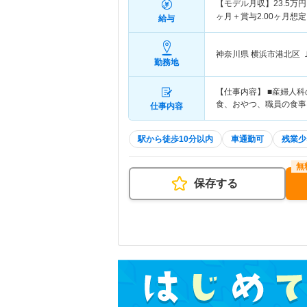
【モデル月収】
23.5
万円
ヶ月＋賞与2.00ヶ月想定
給与
神奈川県 横浜市港北区
勤務地
【仕事内容】 ■産婦人
食、おやつ、職員の食事
仕事内容
駅から徒歩10分以内
車通勤可
残業少
保存する