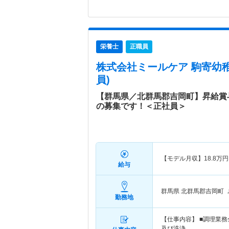
栄養士
正職員
株式会社ミールケア 駒寄幼
員)
【群馬県／北群馬郡吉岡町】昇給賞
の募集です！＜正社員＞
【モデル月収】
18.8
万円
給与
群馬県 北群馬郡吉岡町
勤務地
【仕事内容】 ■調理業
及び洗浄