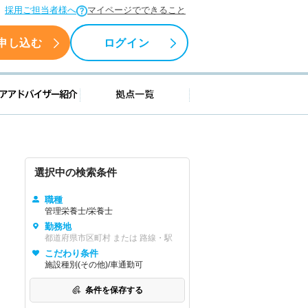
採用ご担当者様へ
マイページでできること
申し込む
ログイン
援情報
キャリアアドバイザー紹介
拠点一覧
選択中の検索条件
職種
管理栄養士/栄養士
勤務地
都道府県市区町村 または 路線・駅
こだわり条件
施設種別(その他)/車通勤可
条件を保存する