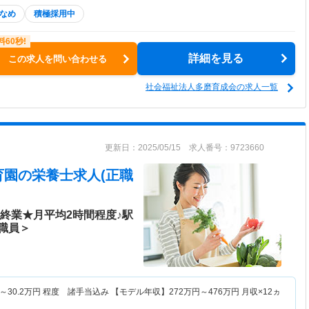
なめ
積極採用中
詳細を見る
この求人を問い合わせる
社会福祉法人多磨育成会の求人一覧
更新日：2025/05/15 求人番号：9723660
育園
の栄養士求人(正職
5終業★月平均2時間程度♪駅
職員＞
～
30.2
万円
程度 諸手当込み 【モデル年収】
272
万円～
476
万円
月収×12ヵ