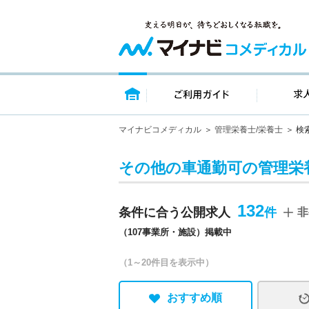
トップページ
ご利用ガイ
マイナビコメディカル
管理栄養士/栄養士
検
その他の車通勤可の管理栄
132
条件に合う公開求人
非
（107事業所・施設）掲載中
（1～20件目を表示中）
おすすめ順