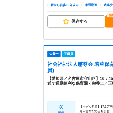
駅から徒歩10分以内
車通勤可
残業少
保存する
栄養士
正職員
社会福祉法人慈尊会 若草保
員)
【愛知県／名古屋市守山区】16：4
近で通勤便利な保育園＜栄養士／正
【モデル月収】
17.3
万円
月＋賞与4.30ヵ月計算
給与