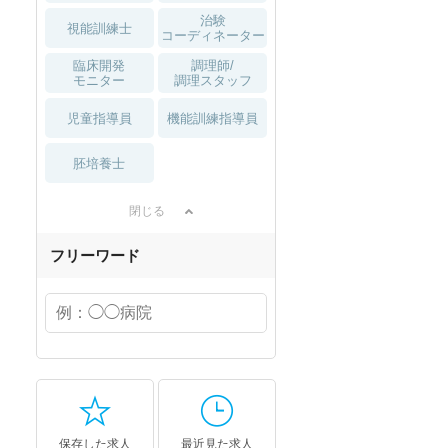
治験
視能訓練士
コーディネーター
臨床開発
調理師/
モニター
調理スタッフ
児童指導員
機能訓練指導員
胚培養士
閉じる
フリーワード
保存した求人
最近見た求人