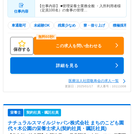
【仕事内容】 ■管理栄養士業務全般 ・入所利用者様
（定員100名）の食事の管理…
仕事内容
車通勤可
未経験OK
残業少なめ
寮・借り上げ
積極採用中
この求人を問い合わせる
保存する
詳細を見る
医療法人社団敬寿会の求人一覧
更新日：2025/01/17 求人番号：10111008
栄養士
契約社員・嘱託社員
ナチュラルスマイルジャパン株式会社 まちのこども園
代々木公園
の栄養士求人(契約社員・嘱託社員)