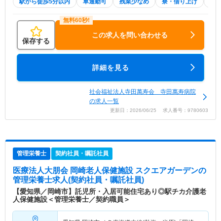
駅から徒歩5分以内
車通勤可
残業少なめ
寮・借り上げ
積
この求人を問い合わせる
保存する
詳細を見る
社会福祉法人寺田萬寿会 寺田萬寿病院
の求人一覧
更新日：2026/06/25 求人番号：9780603
管理栄養士
契約社員・嘱託社員
医療法人大朋会 岡崎老人保健施設 スクエアガーデン
の
管理栄養士求人(契約社員・嘱託社員)
【愛知県／岡崎市】託児所・入居可能住宅あり◎駅チカ介護老
人保健施設＜管理栄養士／契約職員＞