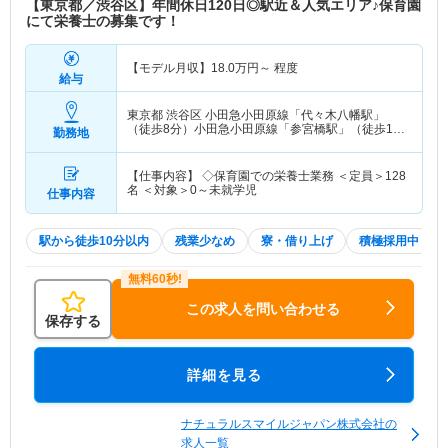
【東京都／渋谷区】年間休日120日◎駅近＆人気エリア♪保育園
にて栄養士の募集です！
【モデル月収】
18.0
万円～
程度
給与
東京都 渋谷区
小田急小田原線「代々木八幡駅」
（徒歩8分）小田急小田原線「参宮橋駅」（徒歩11
勤務地
分） 他
【仕事内容】 ◇保育園での栄養士業務 ＜定員＞128
名 ＜対象＞0～未就学児
仕事内容
駅から徒歩10分以内
残業少なめ
寮・借り上げ
積極採用中
この求人を問い合わせる
保存する
詳細を見る
ナチュラルスマイルジャパン株式会社の
求人一覧