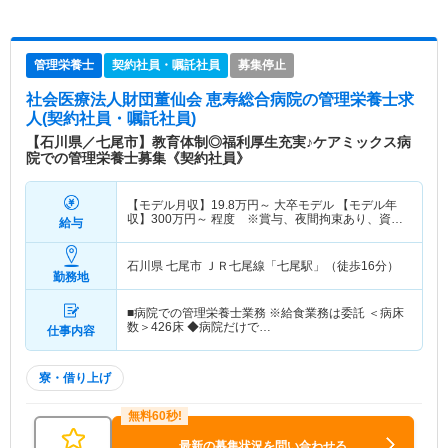
管理栄養士
契約社員・嘱託社員
募集停止
社会医療法人財団董仙会 恵寿総合病院
の管理栄養士求
人(契約社員・嘱託社員)
【石川県／七尾市】教育体制◎福利厚生充実♪ケアミックス病
院での管理栄養士募集《契約社員》
【モデル月収】
19.8
万円～
大卒モデル 【モデル年
収】
300
万円～
程度 ※賞与、夜間拘束あり、資格
給与
手当、処遇改善手当含む
石川県 七尾市
ＪＲ七尾線「七尾駅」（徒歩16分）
勤務地
■病院での管理栄養士業務 ※給食業務は委託 ＜病床
数＞426床 ◆病院だけで…
仕事内容
寮・借り上げ
最新の募集状況を問い合わせる