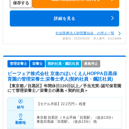
保存する
詳細を見る
社会医療法人財団董仙会 の求人一覧
更新日：2025/05/29 求人番号：10118889
管理栄養士
栄養士
契約社員・嘱託社員
募集停止
ビーフェア株式会社 京進のほいくえんHOPPA目黒保
育園
の管理栄養士,栄養士求人(契約社員・嘱託社員)
【東京都／目黒区】年間休日120日以上／手当充実♪認可保育園
にて管理栄養士／栄養士の募集＜契約社員＞
【モデル月収】
22.2
万円～
程度
給与
東京都 目黒区
ＪＲ山手線「目黒駅」（徒歩13分）
東急目黒線「目黒駅」（徒歩13分） 他
勤務地