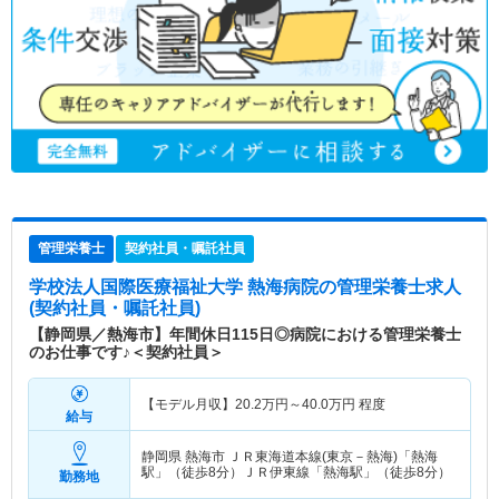
管理栄養士
契約社員・嘱託社員
学校法人国際医療福祉大学 熱海病院
の管理栄養士求人
(契約社員・嘱託社員)
【静岡県／熱海市】年間休日115日◎病院における管理栄養士
のお仕事です♪＜契約社員＞
【モデル月収】
20.2
万円～
40.0
万円
程度
給与
静岡県 熱海市
ＪＲ東海道本線(東京－熱海)「熱海
駅」（徒歩8分）ＪＲ伊東線「熱海駅」（徒歩8分）
勤務地