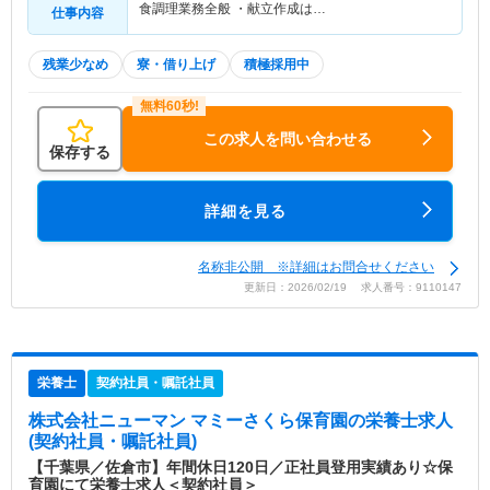
食調理業務全般 ・献立作成は…
仕事内容
残業少なめ
寮・借り上げ
積極採用中
この求人を問い合わせる
保存する
詳細を見る
名称非公開 ※詳細はお問合せください
更新日：2026/02/19 求人番号：9110147
栄養士
契約社員・嘱託社員
株式会社ニューマン マミーさくら保育園
の栄養士求人
(契約社員・嘱託社員)
【千葉県／佐倉市】年間休日120日／正社員登用実績あり☆保
育園にて栄養士求人＜契約社員＞