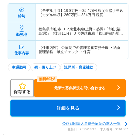
【モデル月収】
19.8
万円～
25.4
万円
程度※諸手当込
【モデル年収】
260
万円～
334
万円
程度
給与
福島県 郡山市
ＪＲ東北本線(上野－盛岡)「郡山(福
島)駅」（徒歩11分）ＪＲ磐越東線「郡山(福島)駅」
勤務地
（徒歩11分） 他
【仕事内容】 ◇病院での管理栄養業務全般 ・給食
管理業務、献立チェック ・保育…
仕事内容
車通勤可
寮・借り上げ
託児所・育児補助
最新の募集状況を問い合わせる
保存する
詳細を見る
公益財団法人星総合病院の求人一覧
更新日：2025/10/17 求人番号：9161007