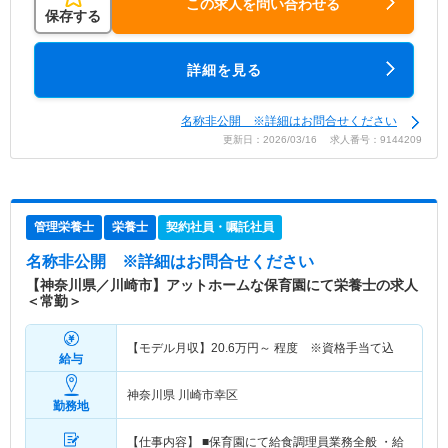
この求人を問い合わせる
保存する
詳細を見る
名称非公開 ※詳細はお問合せください
更新日：2026/03/16 求人番号：9144209
管理栄養士
栄養士
契約社員・嘱託社員
名称非公開
※詳細はお問合せください
【神奈川県／川崎市】アットホームな保育園にて栄養士の求人
＜常勤＞
【モデル月収】
20.6
万円～
程度 ※資格手当て込
給与
神奈川県 川崎市幸区
勤務地
【仕事内容】 ■保育園にて給食調理員業務全般 ・給