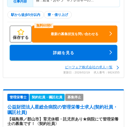
務：給食・おやつ ※アレルギーの…
仕事内容
駅から徒歩5分以内
寮・借り上げ
最新の募集状況を問い合わせる
保存する
詳細を見る
ビーフェア株式会社の求人一覧
更新日：2026/02/19 求人番号：9824355
管理栄養士
契約社員・嘱託社員
募集停止
公益財団法人星総合病院
の管理栄養士求人(契約社員・
嘱託社員)
【福島県／郡山市】育児休暇・託児所あり★病院にて管理栄養
士の募集です！〈契約社員〉