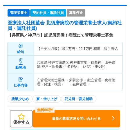
管理栄養士
契約社員・嘱託社員
募集停止
医療法人社団菫会 北須磨病院
の管理栄養士求人(契約社
員・嘱託社員)
【兵庫県／神戸市】託児所完備！病院にて管理栄養士募集
【モデル月収】
19.1
万円～
22.1
万円
程度 諸手当込
給与
兵庫県 神戸市須磨区
神戸市営地下鉄西神・山手線
(新神戸－新長田)「名谷駅」（バス・車6分）
勤務地
〇管理栄養士業務 ・栄養指導 ・献立管理・食材管
理（発注・検品） ・在庫管理…
仕事内容
残業少なめ
寮・借り上げ
託児所・育児補助
最新の募集状況を問い合わせる
保存する