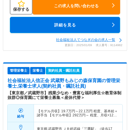
この求人を問い合わせる
保存する
詳細を見る
社会福祉法人てつなぎの会の求人一覧
更新日：2025/01/09 求人番号：9114982
管理栄養士
栄養士
契約社員・嘱託社員
社会福祉法人信正会 武蔵野もみじの森保育園
の管理栄
養士,栄養士求人(契約社員・嘱託社員)
【東京都／武蔵野市】残業少なめ・豊富な福利厚生☆教育体制
抜群◎保育園にて栄養士募集＜産休代替＞
【モデル月収】
19.7
万円～
22.1
万円
程度、基本給＋
諸手当 【モデル年収】
292
万円～
程度、月収×12ヶ
給与
月＋賞与3.0ヶ月想定
東京都 武蔵野市
ＪＲ総武線「三鷹駅」（徒歩17