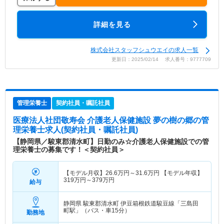
詳細を見る
株式会社スタッフシュウエイの求人一覧
更新日：2025/02/14 求人番号：9777709
管理栄養士
契約社員・嘱託社員
医療法人社団敬寿会 介護老人保健施設 夢の樹の郷
の管
理栄養士求人(契約社員・嘱託社員)
【静岡県／駿東郡清水町】日勤のみ☆介護老人保健施設での管
理栄養士の募集です！＜契約社員＞
【モデル月収】
26.6
万円～
31.6
万円
【モデル年収】
319
万円～
379
万円
給与
静岡県 駿東郡清水町
伊豆箱根鉄道駿豆線「三島田
町駅」（バス・車15分）
勤務地