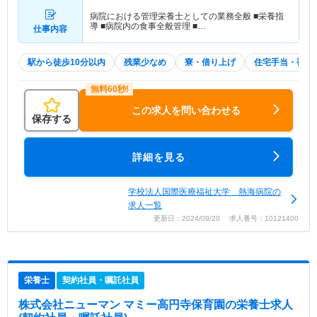
病院における管理栄養士としての業務全般 ■栄養指
導 ■病院内の食事全般管理 ■…
仕事内容
駅から徒歩10分以内
残業少なめ
寮・借り上げ
住宅手当・補助
この求人を問い合わせる
保存する
詳細を見る
学校法人国際医療福祉大学 熱海病院の
求人一覧
更新日：2024/09/20 求人番号：10121400
栄養士
契約社員・嘱託社員
株式会社ニューマン マミー高円寺保育園
の栄養士求人