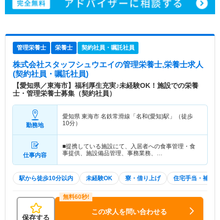
管理栄養士
栄養士
契約社員・嘱託社員
株式会社スタッフシュウエイ
の管理栄養士,栄養士求人
(契約社員・嘱託社員)
【愛知県／東海市】福利厚生充実♪未経験OK！施設での栄養
士・管理栄養士募集（契約社員）
愛知県 東海市
名鉄常滑線「名和(愛知)駅」（徒歩
10分）
勤務地
■提携している施設にて、入居者への食事管理・食
事提供、施設備品管理、事務業務、…
仕事内容
駅から徒歩10分以内
未経験OK
寮・借り上げ
住宅手当・補助
この求人を問い合わせる
保存する