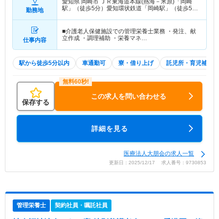
愛知県 岡崎市
ＪＲ東海道本線(熱海－米原)「岡崎
駅」（徒歩5分）愛知環状鉄道「岡崎駅」（徒歩5
勤務地
分）
■介護老人保健施設での管理栄養士業務 ・発注、献
立作成 ・調理補助 ・栄養マネ…
仕事内容
駅から徒歩5分以内
車通勤可
寮・借り上げ
託児所・育児補助
この求人を問い合わせる
保存する
詳細を見る
医療法人大朋会の求人一覧
更新日：2025/12/17 求人番号：9730853
管理栄養士
契約社員・嘱託社員