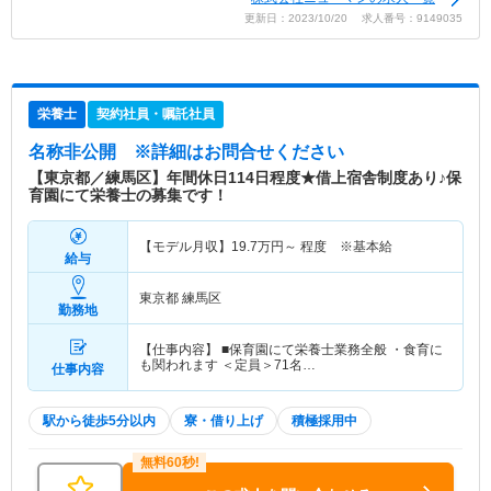
更新日：2023/10/20 求人番号：9149035
栄養士
契約社員・嘱託社員
名称非公開
※詳細はお問合せください
【東京都／練馬区】年間休日114日程度★借上宿舎制度あり♪保
育園にて栄養士の募集です！
【モデル月収】
19.7
万円～
程度 ※基本給
給与
東京都 練馬区
勤務地
【仕事内容】 ■保育園にて栄養士業務全般 ・食育に
も関われます ＜定員＞71名…
仕事内容
駅から徒歩5分以内
寮・借り上げ
積極採用中