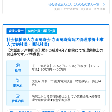
社会福祉法人にんじんの会の求人一覧
更新日：2026/03/03 求人番号：10201637
管理栄養士
契約社員・嘱託社員
社会福祉法人寺田萬寿会 寺田萬寿病院
の管理栄養士求
人(契約社員・嘱託社員)
【大阪府／岸和田市】駅チカ徒歩4分☆病院にて管理栄養士の
お仕事です♪＜準職員＞
【モデル月収】
20.5
万円～
30.0
万円
程度 【モデル
年収】
300
万円～
450
万円
給与
大阪府 岸和田市
南海電気鉄道「蛸地蔵駅」（徒歩4
分）
勤務地
病院における管理栄養士としての業務全般 ■栄養管
理や給食管理 ■個別栄養指導 …
仕事内容