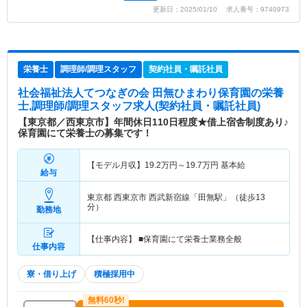
更新日：2025/01/10 求人番号：9740973
栄養士
調理師/調理スタッフ
契約社員・嘱託社員
社会福祉法人てつなぎの会 田無ひまわり保育園
の栄養
士,調理師/調理スタッフ求人(契約社員・嘱託社員)
【東京都／西東京市】年間休日110日程度★借上宿舎制度あり♪
保育園にて栄養士の募集です！
【モデル月収】
19.2
万円～
19.7
万円
基本給
給与
東京都 西東京市
西武新宿線「田無駅」（徒歩13
分）
勤務地
【仕事内容】 ■保育園にて栄養士業務全般
仕事内容
寮・借り上げ
積極採用中