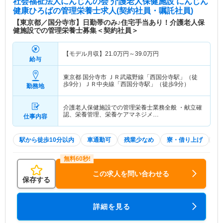
社会福祉法人にんじんの会 介護老人保健施設 にんじん
健康ひろば
の管理栄養士求人(契約社員・嘱託社員)
【東京都／国分寺市】日勤帯のみ♪住宅手当あり！介護老人保
健施設での管理栄養士募集＜契約社員＞
【モデル月収】
21.0
万円～
39.0
万円
給与
東京都 国分寺市
ＪＲ武蔵野線「西国分寺駅」（徒
歩9分）ＪＲ中央線「西国分寺駅」（徒歩9分）
勤務地
介護老人保健施設での管理栄養士業務全般 ・献立確
認、栄養管理、栄養ケアマネジメ…
仕事内容
駅から徒歩10分以内
車通勤可
残業少なめ
寮・借り上げ
住
この求人を問い合わせる
保存する
詳細を見る