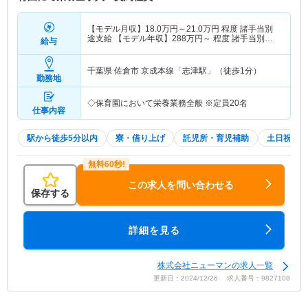
【モデル月収】
18.0
万円～
21.0
万円
程度 諸手当別
途支給 【モデル年収】
288
万円～
程度 諸手当別途
給与
支給
千葉県 佐倉市
京成本線「志津駅」（徒歩1分）
勤務地
◇保育園において栄養業務全般 ※定員20名
仕事内容
駅から徒歩5分以内
寮・借り上げ
託児所・育児補助
土日祝休
この求人を問い合わせる
保存する
詳細を見る
株式会社ニューマンの求人一覧
更新日：2024/12/26 求人番号：9827108