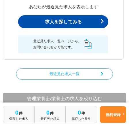
あなたが最近見た求人を表示します
求人を探してみる
最近見た求人一覧ページから、
お問い合わせが可能です。
最近見た求人一覧
管理栄養士/栄養士の求人を絞り込む
都道府県から管理栄養士/栄養士の求人を探す
0
0
0
件
件
件
無料登録
保存した求人
最近見た求人
保存した条件
北海道
青森県
岩手県
宮城県
秋田県
山形県