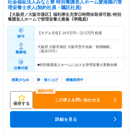
社会福祉法人みなと寮 特別養護老人ホーム愛港園
の管
理栄養士求人(契約社員・嘱託社員)
【大阪府／大阪市港区】福利厚生充実◎時間休取得可能♪特別
養護老人ホームで管理栄養士募集《準職員》
【モデル月収】
19.0
万円～
22.0
万円
程度
給与
大阪府 大阪市港区
大阪市営中央線「朝潮橋駅」
（徒歩15分）
勤務地
■特別養護老人ホームにおける管理栄養士業務全般
仕事内容
残業少なめ
寮・借り上げ
積極採用中
この求人を問い合わせる
保存する
詳細を見る