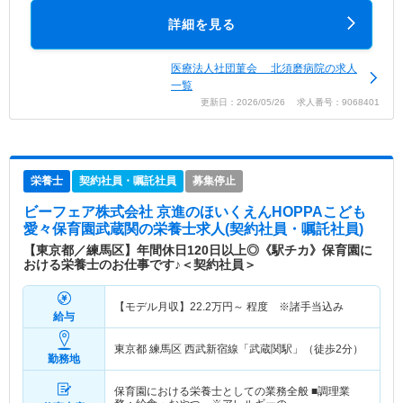
詳細を見る
医療法人社団菫会 北須磨病院の求人
一覧
更新日：2026/05/26 求人番号：9068401
栄養士
契約社員・嘱託社員
募集停止
ビーフェア株式会社 京進のほいくえんHOPPAこども
愛々保育園武蔵関
の栄養士求人(契約社員・嘱託社員)
【東京都／練馬区】年間休日120日以上◎《駅チカ》保育園に
おける栄養士のお仕事です♪＜契約社員＞
【モデル月収】
22.2
万円～
程度 ※諸手当込み
給与
東京都 練馬区
西武新宿線「武蔵関駅」（徒歩2分）
勤務地
保育園における栄養士としての業務全般 ■調理業