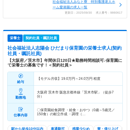
社会福祉法人みなと寮 特別養護老人ホ
ーム愛港園の求人一覧
更新日：2025/09/30 求人番号：9860617
栄養士
契約社員・嘱託社員
社会福祉法人志陽会 ひだまり保育園
の栄養士求人(契約
社員・嘱託社員)
【大阪府／茨木市】年間休日120日★勤務時間相談可♪保育園に
て栄養士の募集です！＜契約社員＞
【モデル月収】
19.0
万円～
24.0
万円
程度
給与
大阪府 茨木市
阪急京都本線「茨木市駅」（徒歩7
分）
勤務地
〇保育園給食調理 ・給食・おやつ（0歳～5歳児／
150食）の献立作成 ・調理（…
仕事内容
駅から徒歩10分以内
車通勤可
残業少なめ
寮・借り上げ
積