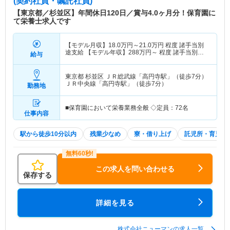
(契約社員・嘱託社員)
【東京都／杉並区】年間休日120日／賞与4.0ヶ月分！保育園に
て栄養士求人です
【モデル月収】
18.0
万円～
21.0
万円
程度 諸手当別
途支給 【モデル年収】
288
万円～
程度 諸手当別途
給与
支給
東京都 杉並区
ＪＲ総武線「高円寺駅」（徒歩7分）
ＪＲ中央線「高円寺駅」（徒歩7分）
勤務地
■保育園において栄養業務全般 ◇定員：72名
仕事内容
駅から徒歩10分以内
残業少なめ
寮・借り上げ
託児所・育児補
この求人を問い合わせる
保存する
詳細を見る
株式会社ニューマンの求人一覧