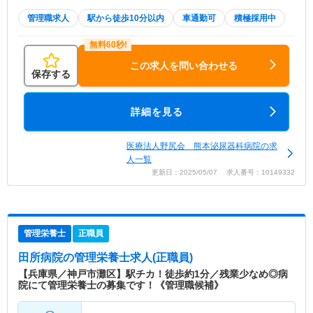
管理職求人
駅から徒歩10分以内
車通勤可
積極採用中
この求人を問い合わせる
保存する
詳細を見る
医療法人野尻会 熊本泌尿器科病院の求
人一覧
更新日：2025/05/07 求人番号：10149332
管理栄養士
正職員
田所病院
の管理栄養士求人(正職員)
【兵庫県／神戸市灘区】駅チカ！徒歩約1分／残業少なめ◎病
院にて管理栄養士の募集です！《管理職候補》