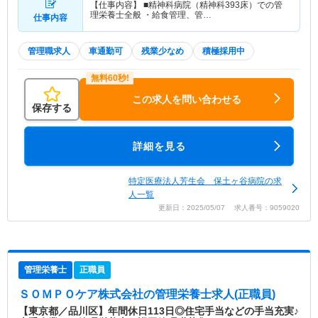
【仕事内容】 ■精神科病院（精神科393床）での管
理栄養士全般 ・給食管理、管…
仕事内容
管理職求人
車通勤可
残業少なめ
積極採用中
この求人を問い合わせる
保存する
詳細を見る
特定医療法人芳生会 保土ヶ谷病院の求
人一覧
更新日：2025/05/07 求人番号：9059020
管理栄養士
正職員
ＳＯＭＰＯケア株式会社
の管理栄養士求人(正職員)
【東京都／品川区】年間休日113日◎住宅手当などの手当充実♪