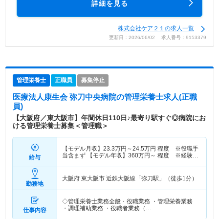
詳細を見る
株式会社ケア２１の求人一覧
更新日：2026/06/02 求人番号：9153379
管理栄養士
正職員
募集停止
医療法人康生会 弥刀中央病院
の管理栄養士求人(正職
員)
【大阪府／東大阪市】年間休日110日♪最寄り駅すぐ◎病院にお
ける管理栄養士募集＜管理職＞
【モデル月収】
23.3
万円～
24.5
万円
程度 ※役職手
当含まず 【モデル年収】
360
万円～
程度 ※経験6
給与
年目・役職者モデル
大阪府 東大阪市
近鉄大阪線「弥刀駅」（徒歩1分）
勤務地
◇管理栄養士業務全般・役職業務 ・管理栄養業務
・調理補助業務 ・役職者業務（…
仕事内容