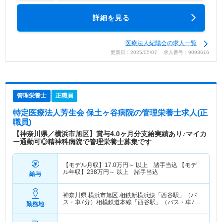
詳細を見る
医療法人紀陽会の求人一覧
更新日：2025/05/07 求人番号：9093616
管理栄養士
正職員
特定医療法人芳生会 保土ヶ谷病院
の管理栄養士求人(正
職員)
【神奈川県／横浜市旭区】賞与4.0ヶ月分支給実績あり♪マイカ
ー通勤可◎精神科病院で管理栄養士募集です
【モデル月収】
17.0
万円～
以上 諸手当込 【モデ
ル年収】
238
万円～
以上 諸手当込
給与
神奈川県 横浜市旭区
相鉄新横浜線「西谷駅」（バ
ス・車7分）相模鉄道本線「西谷駅」（バス・車7
勤務地
分）