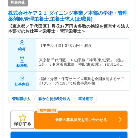
募集停止
株式会社ケア２１ ダイニング事業／本部
の学術・管理
薬剤師,管理栄養士,栄養士求人(正職員)
【東京都／千代田区】月収37万円★多数の施設を運営する法人
本部でのお仕事＜栄養士・管理栄養士＞
【モデル月収】
37.0
万円～
程度
給与
東京都 千代田区
ＪＲ山手線「神田(東京)駅」（徒歩
1分）ＪＲ京浜東北線「神田(東京)駅」（徒歩1分）
勤務地
他
福祉・介護・保育サービス事業を全国展開するケア
21グループにおいて給食事業を担…
仕事内容
管理職求人
駅から徒歩5分以内
車通勤可
最新の募集状況を問い合わせる
保存する