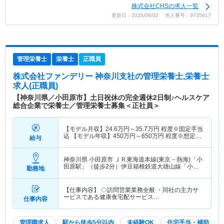
株式会社CHSの求人一覧
更新日：2026/06/02 求人番号：9735817
管理栄養士
栄養士
正職員
株式会社ファンデリー 神奈川支社
の管理栄養士,栄養士
求人(正職員)
【神奈川県／小田原市】土日祝休の完全週休2日制♪ヘルスケア
総合企業で栄養士／管理栄養士募集＜正社員＞
【モデル月収】
24.6
万円～
35.7
万円
程度※固定手当
込 【モデル年収】
450
万円～
650
万円
程度※想定年
給与
収
神奈川県 小田原市
ＪＲ東海道本線(東京－熱海)「小
田原駅」（徒歩2分）伊豆箱根鉄道大雄山線「小田
勤務地
原駅」（徒歩2分） 他
【仕事内容】 ◇訪問営業業務全般 ・同社の主力サ
ービスである健康食宅配サービス…
仕事内容
管理職求人
駅から徒歩5分以内
未経験OK
住宅手当・補助