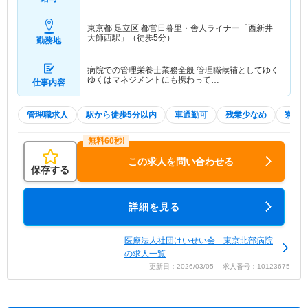
東京都 足立区
都営日暮里・舎人ライナー「西新井
大師西駅」（徒歩5分）
勤務地
病院での管理栄養士業務全般 管理職候補としてゆく
ゆくはマネジメントにも携わって…
仕事内容
管理職求人
駅から徒歩5分以内
車通勤可
残業少なめ
寮・
この求人を問い合わせる
保存する
詳細を見る
医療法人社団けいせい会 東京北部病院
の求人一覧
更新日：2026/03/05 求人番号：10123675