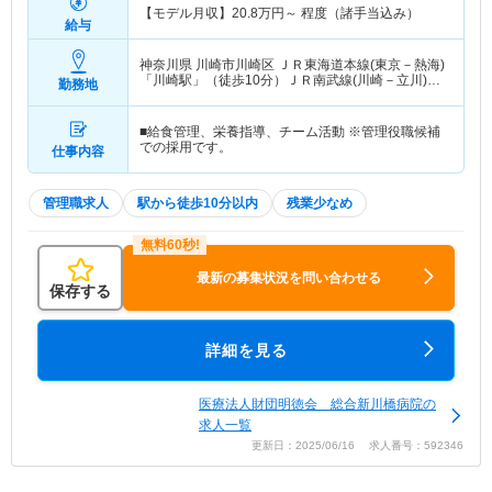
【モデル月収】
20.8
万円～
程度（諸手当込み）
給与
神奈川県 川崎市川崎区
ＪＲ東海道本線(東京－熱海)
「川崎駅」（徒歩10分）ＪＲ南武線(川崎－立川)
勤務地
「川崎駅」（徒歩10分） 他
■給食管理、栄養指導、チーム活動 ※管理役職候補
での採用です。
仕事内容
管理職求人
駅から徒歩10分以内
残業少なめ
最新の募集状況を問い合わせる
保存する
詳細を見る
医療法人財団明徳会 総合新川橋病院の
求人一覧
更新日：2025/06/16 求人番号：592346