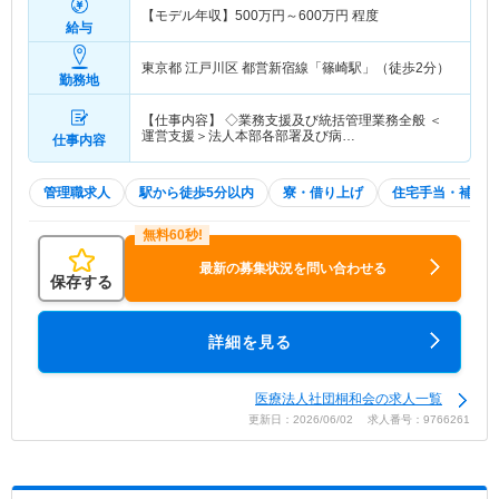
【モデル年収】
500
万円～
600
万円
程度
給与
東京都 江戸川区
都営新宿線「篠崎駅」（徒歩2分）
勤務地
【仕事内容】 ◇業務支援及び統括管理業務全般 ＜
運営支援＞法人本部各部署及び病…
仕事内容
管理職求人
駅から徒歩5分以内
寮・借り上げ
住宅手当・補助
最新の募集状況を問い合わせる
保存する
詳細を見る
医療法人社団桐和会の求人一覧
更新日：2026/06/02 求人番号：9766261