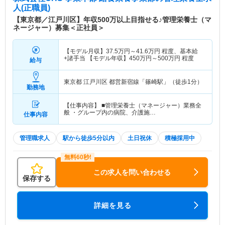
人(正職員)
【東京都／江戸川区】年収500万以上目指せる♪管理栄養士（マ
ネージャー）募集＜正社員＞
【モデル月収】
37.5
万円～
41.6
万円
程度、基本給
+諸手当 【モデル年収】
450
万円～
500
万円
程度
給与
東京都 江戸川区
都営新宿線「篠崎駅」（徒歩1分）
勤務地
【仕事内容】 ■管理栄養士（マネージャー）業務全
般 ・グループ内の病院、介護施…
仕事内容
管理職求人
駅から徒歩5分以内
土日祝休
積極採用中
この求人を問い合わせる
保存する
詳細を見る