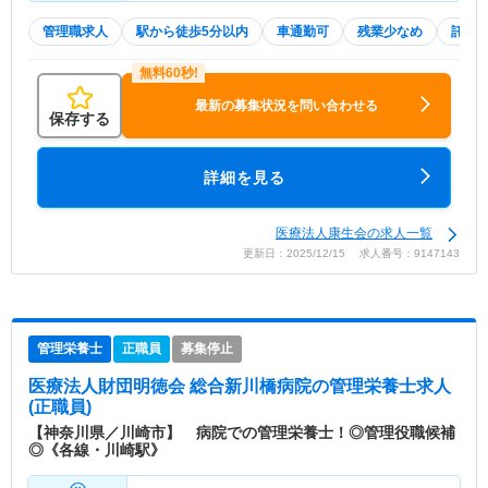
管理職求人
駅から徒歩5分以内
車通勤可
残業少なめ
託児
最新の募集状況を問い合わせる
保存する
詳細を見る
医療法人康生会の求人一覧
更新日：2025/12/15 求人番号：9147143
管理栄養士
正職員
募集停止
医療法人財団明徳会 総合新川橋病院
の管理栄養士求人
(正職員)
【神奈川県／川崎市】 病院での管理栄養士！◎管理役職候補
◎《各線・川崎駅》