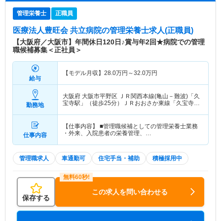
管理栄養士
正職員
医療法人豊旺会 共立病院
の管理栄養士求人(正職員)
【大阪府／大阪市】年間休日120日♪賞与年2回★病院での管理
職候補募集＜正社員＞
【モデル月収】
28.0
万円～
32.0
万円
給与
大阪府 大阪市平野区
ＪＲ関西本線(亀山－難波)「久
宝寺駅」（徒歩25分）ＪＲおおさか東線「久宝寺
勤務地
駅」（徒歩25分） 他
【仕事内容】 ■管理職候補としての管理栄養士業務
・外来、入院患者の栄養管理、…
仕事内容
管理職求人
車通勤可
住宅手当・補助
積極採用中
この求人を問い合わせる
保存する