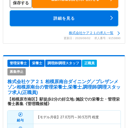
保存する
詳細を見る
株式会社ケア２１の求人一覧
更新日：2026/06/02 求人番号：9153890
管理栄養士
栄養士
調理師/調理スタッフ
正職員
募集停止
株式会社ケア２１ 相模原南台ダイニング／プレザンメ
ゾン相模原南台
の管理栄養士,栄養士,調理師/調理スタッ
フ求人(正職員)
【相模原市南区】駅徒歩2分の好立地♪施設での栄養士・管理栄
養士募集《管理職候補》
【モデル月収】
27.0
万円～
30.5
万円
程度
給与