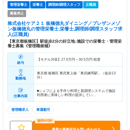
管理栄養士
栄養士
調理師/調理スタッフ
正職員
募集停止
株式会社ケア２１ 板橋徳丸ダイニング／プレザンメゾ
ン板橋徳丸
の管理栄養士,栄養士,調理師/調理スタッフ求
人(正職員)
【東京都板橋区】駅徒歩2分の好立地♪施設での栄養士・管理栄
養士募集《管理職候補》
【モデル月収】
27.0
万円～
30.5
万円
程度
給与
東京都 板橋区
東武東上線「東武練馬駅」（徒歩13
分）
勤務地
■シェフによる手作り料理と新調理システムで施設
利用者に美味しい料理の提供してい…
仕事内容
管理職求人
車通勤可
最新の募集状況を問い合わせる