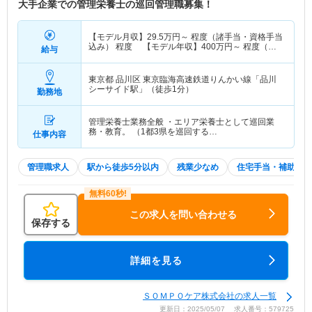
大手企業での管理栄養士の巡回管理職募集！
【モデル月収】
29.5
万円～
程度（諸手当・資格手当
込み） 程度 【モデル年収】
400
万円～
程度（諸
給与
手当・資格手当込み） 程度
東京都 品川区
東京臨海高速鉄道りんかい線「品川
シーサイド駅」（徒歩1分）
勤務地
管理栄養士業務全般 ・エリア栄養士として巡回業
務・教育。 （1都3県を巡回する…
仕事内容
管理職求人
駅から徒歩5分以内
残業少なめ
住宅手当・補助
この求人を問い合わせる
保存する
詳細を見る
ＳＯＭＰＯケア株式会社の求人一覧
更新日：2025/05/07 求人番号：579725