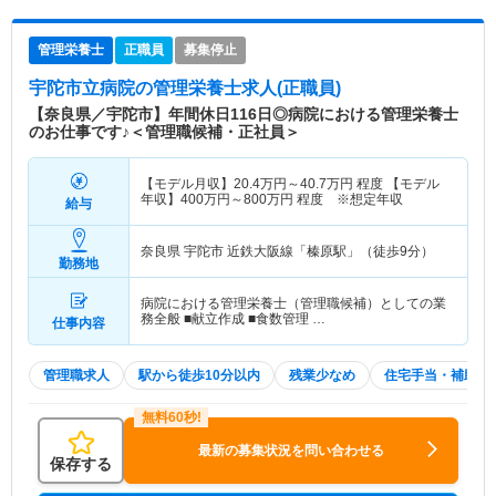
管理栄養士
正職員
募集停止
宇陀市立病院
の管理栄養士求人(正職員)
【奈良県／宇陀市】年間休日116日◎病院における管理栄養士
のお仕事です♪＜管理職候補・正社員＞
【モデル月収】
20.4
万円～
40.7
万円
程度 【モデル
年収】
400
万円～
800
万円
程度 ※想定年収
給与
奈良県 宇陀市
近鉄大阪線「榛原駅」（徒歩9分）
勤務地
病院における管理栄養士（管理職候補）としての業
務全般 ■献立作成 ■食数管理 …
仕事内容
管理職求人
駅から徒歩10分以内
残業少なめ
住宅手当・補助
最新の募集状況を問い合わせる
保存する