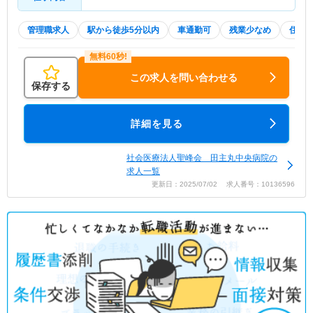
管理職求人
駅から徒歩5分以内
車通勤可
残業少なめ
住宅
この求人を問い合わせる
保存する
詳細を見る
社会医療法人聖峰会 田主丸中央病院の
求人一覧
更新日：2025/07/02 求人番号：10136596