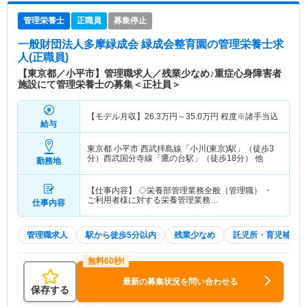
管理栄養士
正職員
募集停止
一般財団法人多摩緑成会 緑成会整育園
の管理栄養士求
人(正職員)
【東京都／小平市】管理職求人／残業少なめ♪重症心身障害者
施設にて管理栄養士の募集＜正社員＞
【モデル月収】
26.3
万円～
35.0
万円
程度※諸手当込
給与
東京都 小平市
西武拝島線「小川(東京)駅」（徒歩3
分）西武国分寺線「鷹の台駅」（徒歩18分） 他
勤務地
【仕事内容】 ◇栄養部管理業務全般（管理職） ・
ご利用者様に対する栄養管理業務…
仕事内容
管理職求人
駅から徒歩5分以内
残業少なめ
託児所・育児補助
最新の募集状況を問い合わせる
保存する