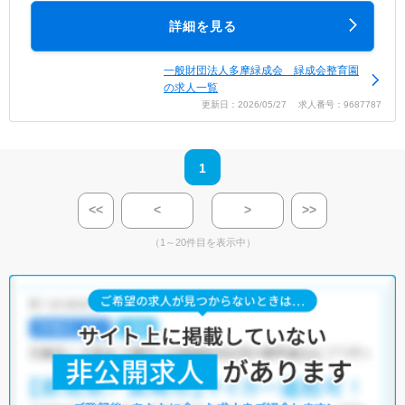
詳細を見る
一般財団法人多摩緑成会 緑成会整育園
の求人一覧
更新日：2026/05/27 求人番号：9687787
1
<<
<
>
>>
（1～20件目を表示中）