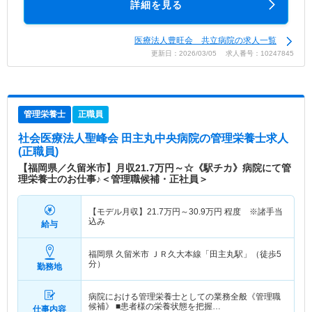
詳細を見る
医療法人豊旺会 共立病院の求人一覧
更新日：2026/03/05 求人番号：10247845
管理栄養士
正職員
社会医療法人聖峰会 田主丸中央病院
の管理栄養士求人
(正職員)
【福岡県／久留米市】月収21.7万円～☆《駅チカ》病院にて管
理栄養士のお仕事♪＜管理職候補・正社員＞
【モデル月収】
21.7
万円～
30.9
万円
程度 ※諸手当
込み
給与
福岡県 久留米市
ＪＲ久大本線「田主丸駅」（徒歩5
分）
勤務地
病院における管理栄養士としての業務全般《管理職
候補》 ■患者様の栄養状態を把握…
仕事内容