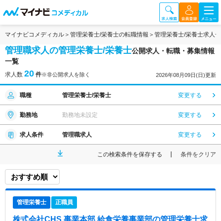
マイナビコメディカル
管理栄養士/栄養士の転職情報
管理栄養士/栄養士求人
管理職求人の管理栄養士/栄養士
公開求人・転職・募集情報
一覧
20
求人数
件
※非公開求人を除く
2026年08月09日(日)更新
職種
管理栄養士/栄養士
変更する
勤務地
勤務地未設定
変更する
求人条件
管理職求人
変更する
この検索条件を保存する
条件をクリア
管理栄養士
正職員
株式会社CHS 事業本部 給食栄養事業部
の管理栄養士求