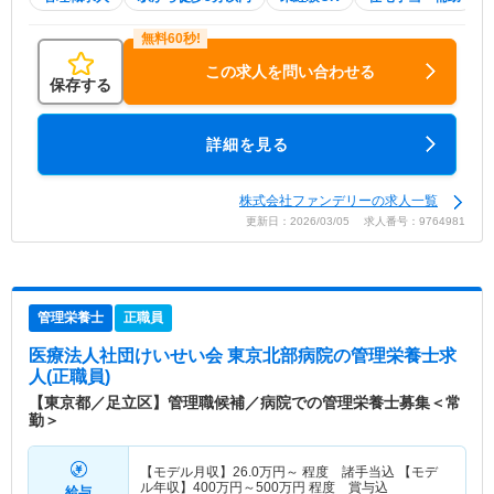
この求人を問い合わせる
保存する
詳細を見る
株式会社ファンデリーの求人一覧
更新日：2026/03/05 求人番号：9764981
管理栄養士
正職員
医療法人社団けいせい会 東京北部病院
の管理栄養士求
人(正職員)
【東京都／足立区】管理職候補／病院での管理栄養士募集＜常
勤＞
【モデル月収】
26.0
万円～
程度 諸手当込 【モデ
ル年収】
400
万円～
500
万円
程度 賞与込
給与