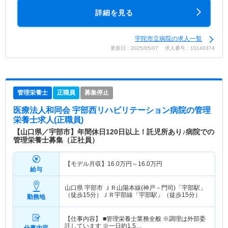
詳細を見る
宇陀市立病院の求人一覧
更新日：2025/05/07 求人番号：10140374
管理栄養士
正職員
募集停止
医療法人和同会 宇部西リハビリテーション病院
の管理
栄養士求人(正職員)
【山口県／宇部市】年間休日120日以上！託児所あり♪病院での
管理栄養士募集（正社員）
【モデル月収】
16.0
万円～
16.0
万円
給与
山口県 宇部市
ＪＲ山陽本線(神戸－門司)「宇部駅」
（徒歩15分）ＪＲ宇部線「宇部駅」（徒歩15分）
勤務地
【仕事内容】 ■管理栄養士業務全般 ※調理は外部委
託しています ※一日約1,5…
仕事内容