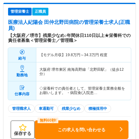
管理栄養士
正職員
医療法人紀陽会 田仲北野田病院
の管理栄養士求人(正職
員)
【大阪府／堺市】残業少なめ♪年間休日110日以上★栄養科での
責任者募集＜管理栄養士／管理職＞
【モデル月収】
19.8
万円～
34.3
万円
程度
給与
大阪府 堺市東区
南海高野線「北野田駅」（徒歩12
分）
勤務地
◇栄養科での責任者として、管理栄養士業務全般を
お願いします。 ・病院食(入院患…
仕事内容
管理職求人
車通勤可
残業少なめ
積極採用中
この求人を問い合わせる
保存する