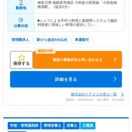
神奈川県 相模原市南区
小田急小田原線「小田急相
模原駅」（徒歩2分）
勤務地
■シェフによる手作り料理と新調理システムで施設
利用者に美味しい料理の提供してい…
仕事内容
管理職求人
駅から徒歩5分以内
車通勤可
最新の募集状況を問い合わせる
保存する
詳細を見る
株式会社ケア２１の求人一覧
更新日：2026/06/02 求人番号：9153380
学術・管理薬剤師
管理栄養士
栄養士
正職員