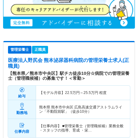
管理栄養士
正職員
医療法人野尻会 熊本泌尿器科病院
の管理栄養士求人(正
職員)
【熊本県／熊本市中央区】駅チカ徒歩10分☆病院での管理栄養
士（管理職候補）の募集です！＜常勤＞
【モデル月収】
22.5
万円～
25.5
万円
程度
給与
熊本県 熊本市中央区
広島高速交通アストラムライ
ン「不動院前駅」（徒歩10分）
勤務地
【仕事内容】 ■管理栄養士（管理職候補）業務全般
・スタッフの指導、育成 ・栄…
仕事内容