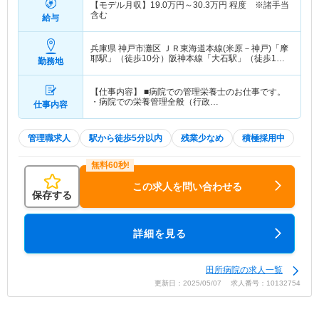
【モデル月収】
19.0
万円～
30.3
万円
程度 ※諸手当
含む
給与
兵庫県 神戸市灘区
ＪＲ東海道本線(米原－神戸)「摩
耶駅」（徒歩10分）阪神本線「大石駅」（徒歩1
勤務地
分）
【仕事内容】 ■病院での管理栄養士のお仕事です。
・病院での栄養管理全般（行政…
仕事内容
管理職求人
駅から徒歩5分以内
残業少なめ
積極採用中
この求人を問い合わせる
保存する
詳細を見る
田所病院の求人一覧
更新日：2025/05/07 求人番号：10132754