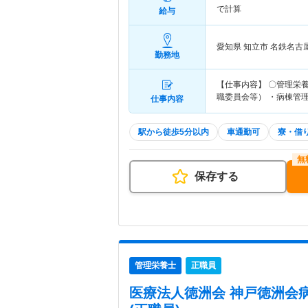
で計算
給与
愛知県 知立市
名鉄名古
勤務地
【仕事内容】 〇管理栄養
職委員会等） ・病棟管理
仕事内容
駅から徒歩5分以内
車通勤可
寮・借
保存する
管理栄養士
正職員
医療法人徳洲会 神戸徳洲会