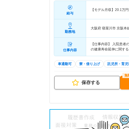
【モデル月収】
20.1
万円
給与
大阪府 寝屋川市
京阪本
勤務地
【仕事内容】 入院患者
の健康寿命延伸に関する
仕事内容
車通勤可
寮・借り上げ
託児所・育児
保存する