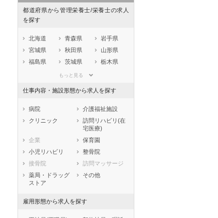
都道府県から管理栄養士/栄養士の求人
を探す
北海道
青森県
岩手県
宮城県
秋田県
山形県
福島県
茨城県
栃木県
群馬県
埼玉県
千葉県
もっと見る
東京都
神奈川県
新潟県
仕事内容・施設形態から求人を探す
山梨県
長野県
富山県
石川県
福井県
岐阜県
病院
介護福祉施設
静岡県
愛知県
三重県
クリニック
訪問リハビリ(在
宅医療)
滋賀県
京都府
大阪府
企業
保育園
兵庫県
奈良県
和歌山県
小児リハビリ
整骨院
鳥取県
島根県
岡山県
接骨院
訪問マッサージ
広島県
山口県
徳島県
薬局・ドラッグ
その他
香川県
愛媛県
高知県
ストア
福岡県
佐賀県
長崎県
雇用形態から求人を探す
熊本県
大分県
宮崎県
鹿児島県
沖縄県