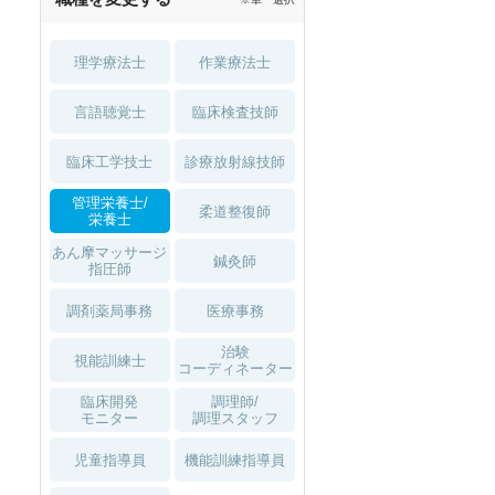
理学療法士
作業療法士
言語聴覚士
臨床検査技師
臨床工学技士
診療放射線技師
管理栄養士/
柔道整復師
栄養士
あん摩マッサージ
鍼灸師
指圧師
調剤薬局事務
医療事務
治験
視能訓練士
コーディネーター
臨床開発
調理師/
モニター
調理スタッフ
児童指導員
機能訓練指導員