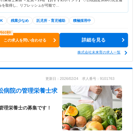
の栄養士業務 ＜定員＞19名 【おすすめポイント】 ◇日祝固定休みの完全週
みを取得し、リフレッシュが可能で…
K
残業少なめ
託児所・育児補助
積極採用中
詳細を見る
この求人を問い合わせる
株式会社未来育の求人一覧
更新日：2026/02/24 求人番号：9101763
松病院
の管理栄養士求
管理栄養士の募集です！