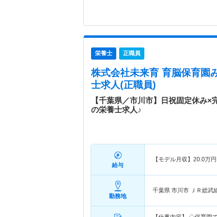
栄養士
正職員
株式会社未来育 育脳保育園
士求人(正職員)
【千葉県／市川市】日祝固定休み×
の栄養士求人♪
【モデル月収】
20.0
万円
給与
千葉県 市川市
ＪＲ総武
勤務地