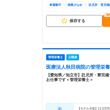
車通勤可
残業少なめ
託児所・育児補
保存する
管理栄養士
正職員
医療法人秋田病院
の管理栄養
【愛知県／知立市】託児所・寮完備
お仕事です＜管理栄養士＞
【モデル月収】
21.0
万円