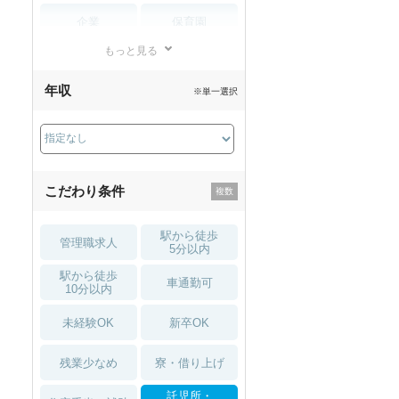
企業
保育園
もっと見る
小児リハビリ
整骨院
年収
※単一選択
接骨院
訪問マッサージ
薬局・
その他
ドラッグストア
こだわり条件
駅から徒歩
管理職求人
5分以内
駅から徒歩
車通勤可
10分以内
未経験OK
新卒OK
残業少なめ
寮・借り上げ
託児所・