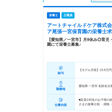
栄養士
正職員
アートチャイルドケア株式会
ア尾張一宮保育園
の栄養士求
【愛知県／一宮市】月9休み◎育児
園にて栄養士募集♪
【モデル月収】
23.6
万円
給与
愛知県 一宮市
名鉄名古
勤務地
■定員140名のお子様
さまの食事介助 ・掃除 
仕事内容