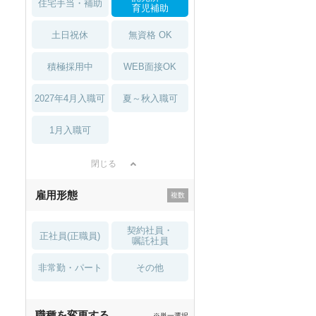
住宅手当・補助
育児補助
土日祝休
無資格 OK
積極採用中
WEB面接OK
2027年4月入職可
夏～秋入職可
1月入職可
閉じる
雇用形態
契約社員・
正社員(正職員)
嘱託社員
非常勤・パート
その他
職種を変更する
※単一選択