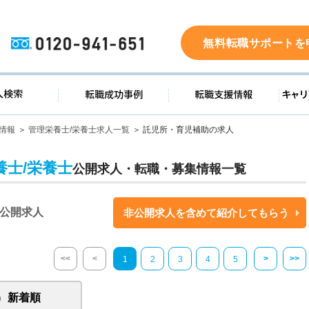
0120-941-651
無料転職サポートを
ド
求人検索
転職成功事例
転職支
情報
管理栄養士/栄養士求人一覧
託児所・育児補助の求人
士/栄養士
公開求人・転職・募集情報一覧
公開求人
非公開求人を含めて紹介してもらう
<<
<
>
>>
1
2
3
4
5
新着順