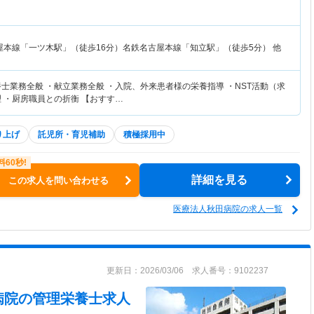
屋本線「一ツ木駅」（徒歩16分）名鉄名古屋本線「知立駅」（徒歩5分） 他
士業務全般 ・献立業務全般 ・入院、外来患者様の栄養指導 ・NST活動（求
 ・厨房職員との折衡 【おすす…
り上げ
託児所・育児補助
積極採用中
詳細を見る
この求人を問い合わせる
医療法人秋田病院の求人一覧
更新日：2026/03/06 求人番号：9102237
病院
の管理栄養士求人