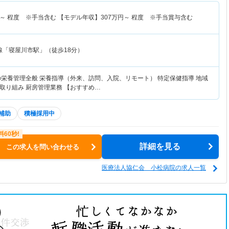
～
程度 ※手当含む 【モデル年収】
307
万円～
程度 ※手当賞与含む
線「寝屋川市駅」（徒歩18分）
の栄養管理全般 栄養指導（外来、訪問、入院、リモート） 特定保健指導 地域
取り組み 厨房管理業務 【おすすめ…
補助
積極採用中
詳細を見る
この求人を問い合わせる
医療法人協仁会 小松病院の求人一覧