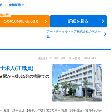
助
積極採用中
詳細を見る
この求人を問い合わせる
アートチャイルドケア株式会社の求人一
覧
更新日：2026/05/01 求人番号：9041243
士求人(正職員)
★駅から徒歩5分の病院での
～
程度 諸手当込 【モデル年収】
326
万円～
程度 諸手当込・賞与4ヶ月分