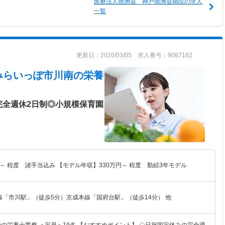
医療法人徳洲会 神戸徳洲会病院の求人
一覧
更新日：2026/03/05 求人番号：9087162
みらいっぽ市川南
の栄養
完全週休2日制◎小規模保育園
～
程度 諸手当込み 【モデル年収】
330
万円～
程度 勤続3年モデル
線「市川駅」（徒歩5分）京成本線「国府台駅」（徒歩14分） 他