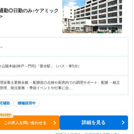
通勤◎日勤のみ♪ケアミック
＞
～
Ｒ山陽本線(神戸－門司)「垂水駅」（バス・車5分）
理栄養士業務全般 ・配膳前の点検や厨房内での調理サポート、配膳 ・献立
管理、発注業務 ・季節イベントや行事に合…
児補助
積極採用中
詳細を見る
この求人を問い合わせる