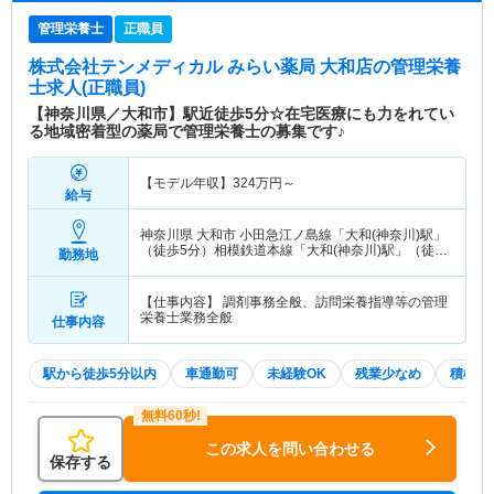
管理栄養士
正職員
株式会社テンメディカル みらい薬局 大和店
の管理栄養
士求人(正職員)
【神奈川県／大和市】駅近徒歩5分☆在宅医療にも力をれてい
る地域密着型の薬局で管理栄養士の募集です♪
【モデル年収】
324
万円～
給与
神奈川県 大和市
小田急江ノ島線「大和(神奈川)駅」
（徒歩5分）相模鉄道本線「大和(神奈川)駅」（徒歩
勤務地
5分）
【仕事内容】 調剤事務全般、訪問栄養指導等の管理
栄養士業務全般
仕事内容
駅から徒歩5分以内
車通勤可
未経験OK
残業少なめ
積極採
この求人を問い合わせる
保存する