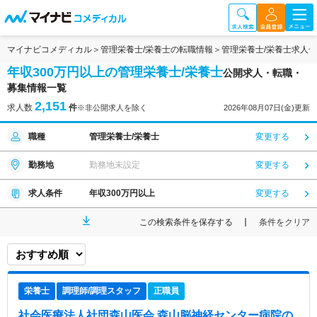
マイナビコメディカル
管理栄養士/栄養士の転職情報
管理栄養士/栄養士求人
年収300万円以上の管理栄養士/栄養士
公開求人・転職・
募集情報一覧
2,151
求人数
件
※非公開求人を除く
2026年08月07日(金)更新
職種
管理栄養士/栄養士
変更する
勤務地
勤務地未設定
変更する
求人条件
年収300万円以上
変更する
この検索条件を保存する
条件をクリア
栄養士
調理師/調理スタッフ
正職員
社会医療法人社団森山医会 森山脳神経センター病院
の