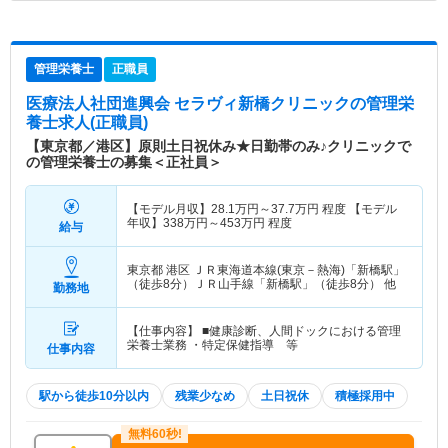
管理栄養士
正職員
医療法人社団進興会 セラヴィ新橋クリニック
の管理栄
養士求人(正職員)
【東京都／港区】原則土日祝休み★日勤帯のみ♪クリニックで
の管理栄養士の募集＜正社員＞
【モデル月収】
28.1
万円～
37.7
万円
程度 【モデル
年収】
338
万円～
453
万円
程度
給与
東京都 港区
ＪＲ東海道本線(東京－熱海)「新橋駅」
（徒歩8分）ＪＲ山手線「新橋駅」（徒歩8分） 他
勤務地
【仕事内容】 ■健康診断、人間ドックにおける管理
栄養士業務 ・特定保健指導 等
仕事内容
駅から徒歩10分以内
残業少なめ
土日祝休
積極採用中