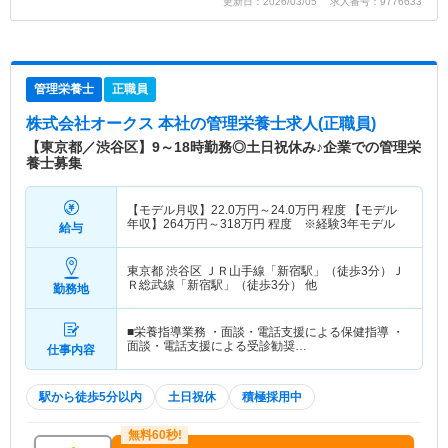
更新日：2026/03/05 求人番号：9776633
管理栄養士
正職員
株式会社オークス 本社
の管理栄養士求人(正職員)
【東京都／渋谷区】9～18時勤務◎土日祝休み♪企業での管理栄
養士募集
【モデル月収】
22.0
万円～
24.0
万円
程度 【モデル
年収】
264
万円～
318
万円
程度 ※経験3年モデル
給与
東京都 渋谷区
ＪＲ山手線「新宿駅」（徒歩3分）Ｊ
Ｒ総武線「新宿駅」（徒歩3分） 他
勤務地
■栄養指導業務 ・面談・電話支援による保健指導 ・
面談・電話支援による受診勧奨…
仕事内容
駅から徒歩5分以内
土日祝休
積極採用中