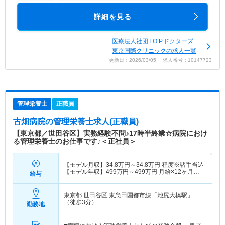
詳細を見る
医療法人社団T.O.P.ドクターズ
東京国際クリニックの求人一覧
更新日：2026/03/05 求人番号：10147723
管理栄養士
正職員
古畑病院
の管理栄養士求人(正職員)
【東京都／世田谷区】実務経験不問♪17時半終業☆病院におけ
る管理栄養士のお仕事です♪＜正社員＞
【モデル月収】
34.8
万円～
34.8
万円
程度※諸手当込
【モデル年収】
499
万円～
499
万円
月給×12ヶ月＋
給与
賞与4.00ヶ月想定
東京都 世田谷区
東急田園都市線「池尻大橋駅」
（徒歩3分）
勤務地