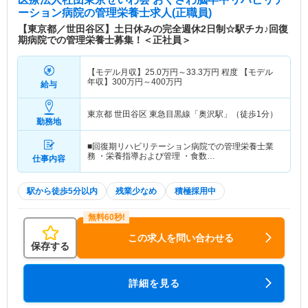
ーション病院
の管理栄養士求人(正職員)
【東京都／世田谷区】土日休みの完全週休2日制☆駅チカ♪回復
期病院での管理栄養士募集！＜正社員＞
【モデル月収】
25.0
万円～
33.3
万円
程度 【モデル
年収】
300
万円～
400
万円
給与
東京都 世田谷区
東急目黒線「奥沢駅」（徒歩1分）
勤務地
■回復期リハビリテーション病院での管理栄養士業
務 ・栄養指導および管理 ・食数…
仕事内容
駅から徒歩5分以内
残業少なめ
積極採用中
この求人を問い合わせる
保存する
詳細を見る