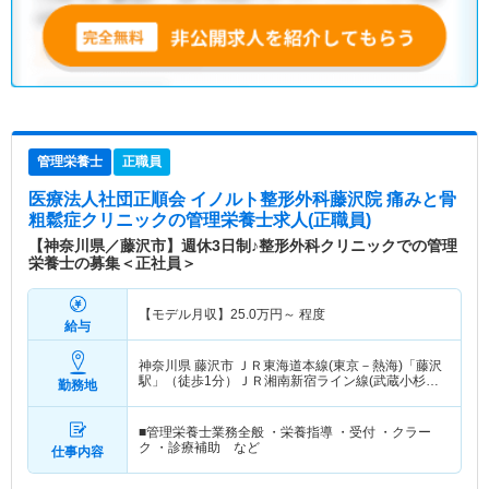
管理栄養士
正職員
医療法人社団正順会 イノルト整形外科藤沢院 痛みと骨
粗鬆症クリニック
の管理栄養士求人(正職員)
【神奈川県／藤沢市】週休3日制♪整形外科クリニックでの管理
栄養士の募集＜正社員＞
【モデル月収】
25.0
万円～
程度
給与
神奈川県 藤沢市
ＪＲ東海道本線(東京－熱海)「藤沢
駅」（徒歩1分）ＪＲ湘南新宿ライン線(武蔵小杉－
勤務地
大船)「藤沢駅」（徒歩1分） 他
■管理栄養士業務全般 ・栄養指導 ・受付 ・クラー
ク ・診療補助 など
仕事内容