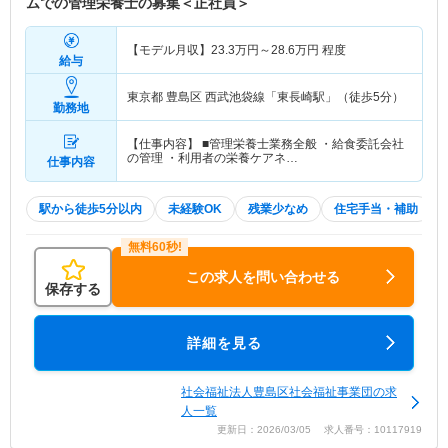
ムでの管理栄養士の募集＜正社員＞
【モデル月収】
23.3
万円～
28.6
万円
程度
給与
東京都 豊島区
西武池袋線「東長崎駅」（徒歩5分）
勤務地
【仕事内容】 ■管理栄養士業務全般 ・給食委託会社
の管理 ・利用者の栄養ケアネ…
仕事内容
駅から徒歩5分以内
未経験OK
残業少なめ
住宅手当・補助
この求人を問い合わせる
保存する
詳細を見る
社会福祉法人豊島区社会福祉事業団の求
人一覧
更新日：2026/03/05 求人番号：10117919