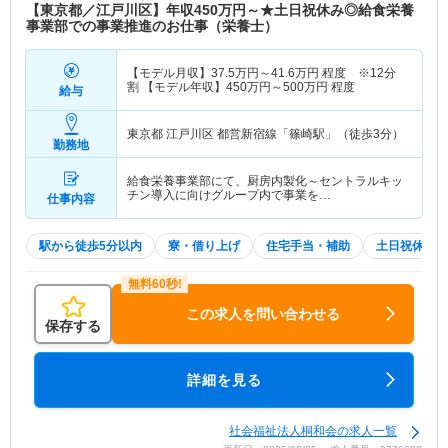
【東京都／江戸川区】年収450万円～★土日祝休み◎給食栄養
事業部での事業推進のお仕事（栄養士）
【モデル月収】
37.5
万円～
41.6
万円
程度 ※12分
割 【モデル年収】
450
万円～
500
万円
程度
給与
東京都 江戸川区
都営新宿線「篠崎駅」（徒歩3分）
勤務地
給食栄養事業部にて、厨房内製化～セントラルキッ
チン導入に向けグループ内で事業を…
仕事内容
駅から徒歩5分以内
寮・借り上げ
住宅手当・補助
土日祝休
この求人を問い合わせる
保存する
詳細を見る
社会福祉法人桐和会の求人一覧