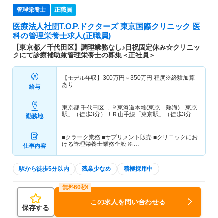
管理栄養士
正職員
医療法人社団T.O.P.ドクターズ 東京国際クリニック 医
科
の管理栄養士求人(正職員)
【東京都／千代田区】調理業務なし♪日祝固定休み☆クリニッ
クにて診療補助兼管理栄養士の募集＜正社員＞
【モデル年収】
300
万円～
350
万円
程度※経験加算
あり
給与
東京都 千代田区
ＪＲ東海道本線(東京－熱海)「東京
駅」（徒歩3分）ＪＲ山手線「東京駅」（徒歩3分）
勤務地
他
■クラーク業務 ■サプリメント販売 ■クリニックにお
ける管理栄養士業務全般 ※…
仕事内容
駅から徒歩5分以内
残業少なめ
積極採用中
この求人を問い合わせる
保存する