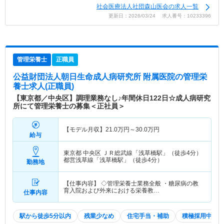
社会医療法人社団森山医会の求人一覧
更新日：2026/03/24 求人番号：10233396
管理栄養士
正職員
公益財団法人朝日生命成人病研究所 附属医院
の管理栄
養士求人(正職員)
【東京都／中央区】調理業務なし♪年間休日122日☆成人病研究
所にて管理栄養士の募集＜正社員＞
【モデル月収】
21.0
万円～
30.0
万円
給与
東京都 中央区
ＪＲ総武線「浅草橋駅」（徒歩4分）
都営浅草線「浅草橋駅」（徒歩4分）
勤務地
【仕事内容】 ◇管理栄養士業務全般 ・糖尿病の教
育入院および外来における栄養教…
仕事内容
駅から徒歩5分以内
残業少なめ
住宅手当・補助
積極採用中