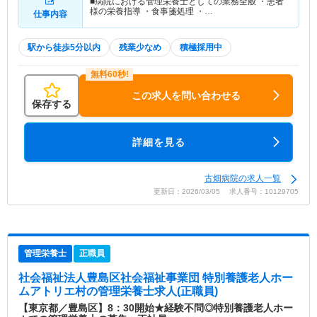
■病院における管理栄養士としての業務全般 ・患者
様の栄養指導 ・食事箋処理 ・…
仕事内容
駅から徒歩5分以内
残業少なめ
積極採用中
この求人を問い合わせる
保存する
詳細を見る
古畑病院の求人一覧
更新日：2026/03/05 求人番号：10129705
管理栄養士
正職員
社会福祉法人豊島区社会福祉事業団 特別養護老人ホー
ムアトリエ村
の管理栄養士求人(正職員)
【東京都／豊島区】8：30開始★経験不問◎特別養護老人ホー