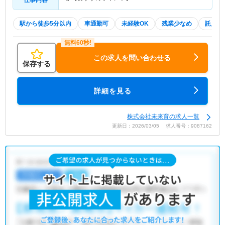
駅から徒歩5分以内
車通勤可
未経験OK
残業少なめ
託児所
この求人を問い合わせる
保存する
詳細を見る
株式会社未来育の求人一覧
更新日：2026/03/05 求人番号：9087162