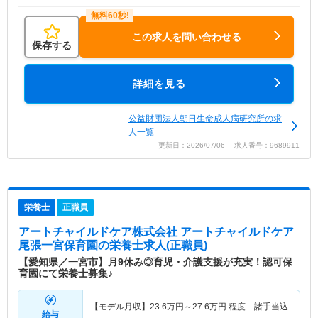
この求人を問い合わせる
保存する
詳細を見る
公益財団法人朝日生命成人病研究所の求
人一覧
更新日：2026/07/06 求人番号：9689911
栄養士
正職員
アートチャイルドケア株式会社 アートチャイルドケア
尾張一宮保育園
の栄養士求人(正職員)
【愛知県／一宮市】月9休み◎育児・介護支援が充実！認可保
育園にて栄養士募集♪
【モデル月収】
23.6
万円～
27.6
万円
程度 諸手当込
給与