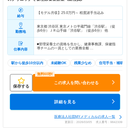
【モデル月収】
25.0
万円～
程度諸手当込み
給与
東京都 渋谷区
東京メトロ半蔵門線「渋谷駅」（徒
歩6分）ＪＲ山手線「渋谷駅」（徒歩6分） 他
勤務地
■管理栄養士の資格を生かし、健康事務課、保健指
導チームの一員としての業務全般 …
仕事内容
駅から徒歩10分以内
未経験OK
残業少なめ
住宅手当・補助
この求人を問い合わせる
保存する
詳細を見る
医療法人社団MYメディカルの求人一覧
更新日：2026/03/05 求人番号：9842339