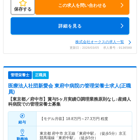
この求人を問い合わせる
保存する
詳細を見る
株式会社オークスの求人一覧
更新日：2026/03/05 求人番号：9136589
管理栄養士
正職員
医療法人社団新愛会 東府中病院
の管理栄養士求人(正職
員)
【東京都／府中市】賞与5ヶ月実績◎調理業務原則なし♪産婦人
科病院での管理栄養士募集
【モデル月収】
18.8
万円～
27.3
万円
程度
給与
東京都 府中市
京王線「東府中駅」（徒歩5分）京王
競馬場線「東府中駅」（徒歩5分）
勤務地