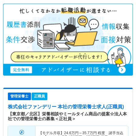
管理栄養士
正職員
株式会社ファンデリー 本社
の管理栄養士求人(正職員)
【東京都／北区】栄養相談やミールタイム商品の提案☆法人本
社での管理栄養士の募集＜正社員＞
【モデル月収】
24.6
万円～
35.7
万円
程度 諸手当込