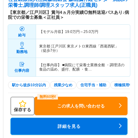
栄養士,調理師/調理スタッフ求人(正職員)
【東京都／江戸川区】賞与4ヵ月分実績◎無料送迎バスあり♪病
院での栄養士募集＜正社員＞
【モデル月収】
19.0
万円～
25.0
万円
給与
東京都 江戸川区
東京メトロ東西線「西葛西駅」
（徒歩7分）
勤務地
【仕事内容】 ■病院にて栄養士業務全般 ・調理済の
食品の温め、盛付、配膳 ・食…
仕事内容
駅から徒歩10分以内
残業少なめ
住宅手当・補助
積極採用中
この求人を問い合わせる
保存する
詳細を見る