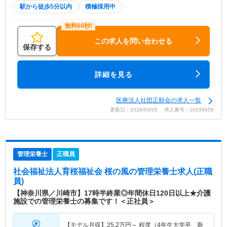
駅から徒歩5分以内
積極採用中
この求人を問い合わせる
保存する
詳細を見る
医療法人社団正順会の求人一覧
更新日：2026/03/05 求人番号：10155656
管理栄養士
正職員
社会福祉法人育桜福祉会 桜の風
の管理栄養士求人(正職
員)
【神奈川県／川崎市】17時半終業◎年間休日120日以上★介護
施設での管理栄養士の募集です！＜正社員＞
【モデル月収】
25.2
万円～
程度（4年生大学卒 新