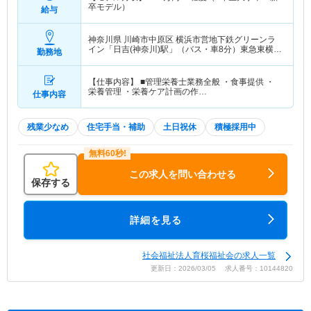
卒モデル）
給与
神奈川県 川崎市中原区
横浜市営地下鉄グリーンラ
イン「日吉(神奈川)駅」（バス・車8分）東急東横線
勤務地
「日吉(神奈川)駅」（バス・車8分） 他
【仕事内容】 ■管理栄養士業務全般 ・食事提供 ・
栄養管理 ・栄養ケア計画の作…
仕事内容
残業少なめ
住宅手当・補助
土日祝休
積極採用中
この求人を問い合わせる
保存する
詳細を見る
社会福祉法人育桜福祉会の求人一覧
更新日：2026/03/05 求人番号：10144820