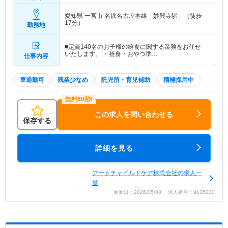
愛知県 一宮市
名鉄名古屋本線「妙興寺駅」（徒歩
17分）
勤務地
■定員140名のお子様の給食に関する業務をお任せ
いたします。 ・昼食・おやつ準…
仕事内容
車通勤可
残業少なめ
託児所・育児補助
積極採用中
この求人を問い合わせる
保存する
詳細を見る
アートチャイルドケア株式会社の求人一
覧
更新日：2026/05/08 求人番号：9135230