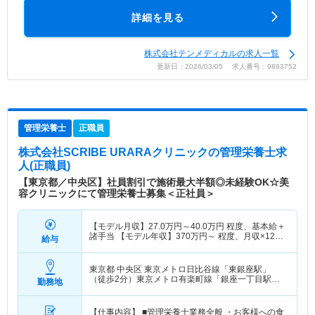
詳細を見る
株式会社テンメディカルの求人一覧
更新日：2026/03/05 求人番号：9893752
管理栄養士
正職員
株式会社SCRIBE URARAクリニック
の管理栄養士求
人(正職員)
【東京都／中央区】社員割引で施術最大半額◎未経験OK☆美
容クリニックにて管理栄養士募集＜正社員＞
【モデル月収】
27.0
万円～
40.0
万円
程度、基本給＋
諸手当 【モデル年収】
370
万円～
程度、月収×12ヶ
給与
月計算
東京都 中央区
東京メトロ日比谷線「東銀座駅」
（徒歩2分）東京メトロ有楽町線「銀座一丁目駅」
勤務地
（徒歩2分） 他
【仕事内容】 ■管理栄養士業務全般 ・お客様への食