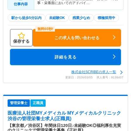
事・栄養面においてのアドバイ…
仕事内容
駅から徒歩5分以内
未経験OK
残業少なめ
積極採用中
この求人を問い合わせる
保存する
詳細を見る
株式会社SCRIBEの求人一覧
更新日：2026/03/05 求人番号：9138407
管理栄養士
正職員
医療法人社団MYメディカル MYメディカルクリニック
渋谷
の管理栄養士求人(正職員)
【東京都／渋谷区】年間休日120日♪未経験OK◎福利厚生充実
のクリニックで管理栄養士募集《正社員》