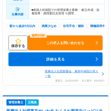
■産婦人科病院での管理栄養士業務 ・献立作成・栄
養指導・調理委託先管理 ※調理…
仕事内容
駅から徒歩5分以内
残業少なめ
住宅手当・補助
積極採用中
この求人を問い合わせる
保存する
詳細を見る
医療法人社団新愛会 東府中病院の求人
一覧
更新日：2026/03/05 求人番号：9826007
管理栄養士
正職員
医療法人社団東京せいわ会 おくさわ脳卒中リハビリテ