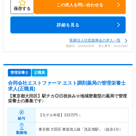
この求人を問い合わせる
保存する
詳細を見る
医療法人社団進興会の求人一覧
更新日：2026/03/05 求人番号：10117847
管理栄養士
正職員
合同会社エストファーマ エスト調剤薬局
の管理栄養士
求人(正職員)
【東京都大田区】駅チカ◎日祝休み☆地域密着型の薬局で管理
栄養士の募集です♪
【モデル年収】
310
万円～
給与
東京都 大田区
東急池上線「洗足池駅」（徒歩1分）
勤務地