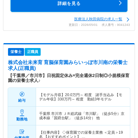
詳細を見る
医療法人秋田病院の求人一覧
更新日：2026/05/01 求人番号：9041243
栄養士
正職員
株式会社未来育 育脳保育園みらいっぽ市川南
の栄養士
求人(正職員)
【千葉県／市川市】日祝固定休み×完全週休2日制◎小規模保育
園の栄養士求人♪
【モデル月収】
20.0
万円～
程度 諸手当込み 【モ
デル年収】
330
万円～
程度 勤続3年モデル
給与
千葉県 市川市
ＪＲ総武線「市川駅」（徒歩5分）京
成本線「国府台駅」（徒歩14分） 他
勤務地
【仕事内容】 ◇保育園での栄養士業務 ＜定員＞19
名 【おすすめポイント】 …
仕事内容