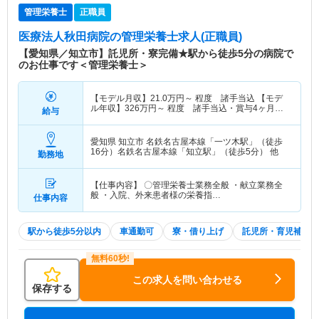
管理栄養士
正職員
医療法人秋田病院
の管理栄養士求人(正職員)
【愛知県／知立市】託児所・寮完備★駅から徒歩5分の病院で
のお仕事です＜管理栄養士＞
【モデル月収】
21.0
万円～
程度 諸手当込 【モデ
ル年収】
326
万円～
程度 諸手当込・賞与4ヶ月分
給与
で計算
愛知県 知立市
名鉄名古屋本線「一ツ木駅」（徒歩
16分）名鉄名古屋本線「知立駅」（徒歩5分） 他
勤務地
【仕事内容】 〇管理栄養士業務全般 ・献立業務全
般 ・入院、外来患者様の栄養指…
仕事内容
駅から徒歩5分以内
車通勤可
寮・借り上げ
託児所・育児補助
この求人を問い合わせる
保存する