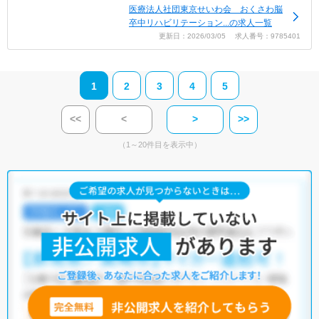
医療法人社団東京せいわ会 おくさわ脳
卒中リハビリテーション...の求人一覧
更新日：2026/03/05 求人番号：9785401
1
2
3
4
5
<<
<
>
>>
（1～20件目を表示中）