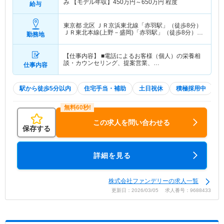
み 【モデル年収】
450
万円～
650
万円
程度
給与
東京都 北区
ＪＲ京浜東北線「赤羽駅」（徒歩8分）
ＪＲ東北本線(上野－盛岡)「赤羽駅」（徒歩8分）
勤務地
他
【仕事内容】 ■電話によるお客様（個人）の栄養相
談・カウンセリング、提案営業、…
仕事内容
駅から徒歩5分以内
住宅手当・補助
土日祝休
積極採用中
この求人を問い合わせる
保存する
詳細を見る
株式会社ファンデリーの求人一覧
更新日：2026/03/05 求人番号：9688433