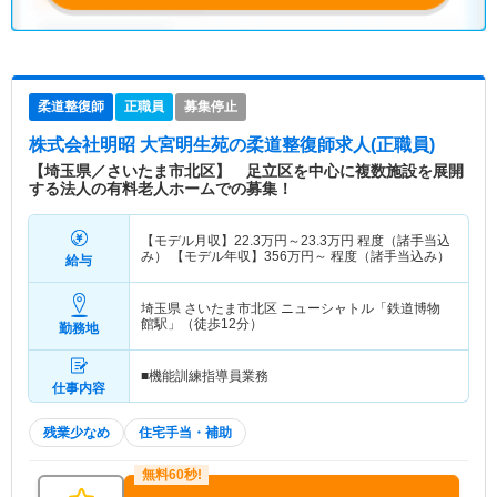
柔道整復師
正職員
募集停止
株式会社明昭 大宮明生苑
の柔道整復師求人(正職員)
【埼玉県／さいたま市北区】 足立区を中心に複数施設を展開
する法人の有料老人ホームでの募集！
【モデル月収】
22.3
万円～
23.3
万円
程度（諸手当込
み） 【モデル年収】
356
万円～
程度（諸手当込み）
給与
埼玉県 さいたま市北区
ニューシャトル「鉄道博物
館駅」（徒歩12分）
勤務地
■機能訓練指導員業務
仕事内容
残業少なめ
住宅手当・補助