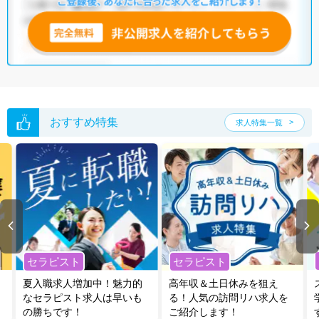
全国の柔道整復師求人
から検索いただくことも可能です。
無料転職支援サービス
にお申し込みいただくと、ご希望条件をヒアリン
グした上で求人をご提案いたします。
ご希望条件がまだ定まっていない方は
人気の希望条件をピックアップし
た求人特集
をぜひご活用ください。
転職支援の他、情報収集や募集状況の確認も、お気軽にご相談くださ
い。
おすすめ特集
求人特集一覧
セラピスト
セラピスト
夏入職求人増加中！魅力的
高年収＆土日休みを狙え
なセラピスト求人は早いも
る！人気の訪問リハ求人を
の勝ちです！
ご紹介します！