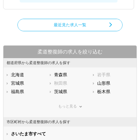
最近見た求人一覧
柔道整復師の求人を絞り込む
都道府県から柔道整復師の求人を探す
北海道
青森県
岩手県
宮城県
秋田県
山形県
福島県
茨城県
栃木県
群馬県
埼玉県
千葉県
もっと見る
東京都
神奈川県
新潟県
山梨県
長野県
富山県
市区町村から柔道整復師の求人を探す
石川県
福井県
岐阜県
静岡県
さいたま市すべて
愛知県
三重県