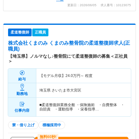
更新日：2026/06/05 求人番号：10123075
柔道整復師
正職員
株式会社くまのみ くまのみ整骨院
の柔道整復師求人(正
職員)
【埼玉県】ノルマなし♪整骨院にて柔道整復師の募集＜正社員
＞
【モデル月収】
24.0
万円～
程度
給与
埼玉県 さいたま市大宮区
勤務地
■柔道整復師業務全般 ・保険施術 ・自費整体 ・
自賠責 ・運動指導 ・栄養指導…
仕事内容
寮・借り上げ
積極採用中