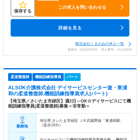
この求人を問い合わせる
保存する
詳細を見る
株式会社くまのみの求人一覧
更新日：2026/05/26 求人番号：10116605
柔道整復師
機能訓練指導員
パート
ALSOK介護株式会社 デイサービスセンター遊・東浦
和
の柔道整復師,機能訓練指導員求人(パート)
【埼玉県／さいたま市緑区】週2日～OK☆デイサービスにて機
能訓練指導員(柔道整復師)募集＜非常勤＞
埼玉県 さいたま市緑区
ＪＲ武蔵野線「東浦和駅」
（徒歩16分）
勤務地
デイサービスにて機能訓練指導員業務全般 ・機能訓