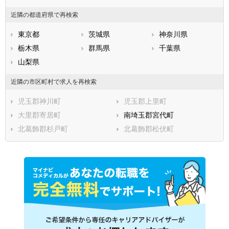
秩父郡東秩父村
児玉郡美里町
児玉郡神川町
児玉郡上里町
近隣の都道府県で再検索
大里郡寄居町
南埼玉郡宮代町
東京都
茨城県
神奈川県
北葛飾郡杉戸町
北葛飾郡松伏町
栃木県
群馬県
千葉県
山梨県
近隣の市区町村で求人を再検索
児玉郡神川町
児玉郡上里町
大里郡寄居町
南埼玉郡宮代町
北葛飾郡杉戸町
北葛飾郡松伏町