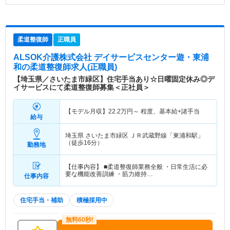
柔道整復師
正職員
ALSOK介護株式会社 デイサービスセンター遊・東浦
和
の柔道整復師求人(正職員)
【埼玉県／さいたま市緑区】住宅手当あり☆日曜固定休み◎デ
イサービスにて柔道整復師募集＜正社員＞
【モデル月収】
22.2
万円～
程度、基本給+諸手当
給与
埼玉県 さいたま市緑区
ＪＲ武蔵野線「東浦和駅」
（徒歩16分）
勤務地
【仕事内容】 ■柔道整復師業務全般 ・日常生活に必
要な機能改善訓練 ・筋力維持…
仕事内容
住宅手当・補助
積極採用中