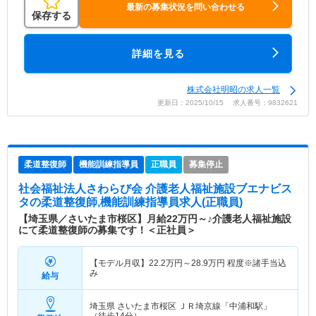
最新の募集状況を問い合わせる
保存する
詳細を見る
株式会社明昭の求人一覧
更新日：2025/10/15 求人番号：9832621
柔道整復師
機能訓練指導員
正職員
募集停止
社会福祉法人さわらび会 介護老人福祉施設ブエナビス
タ
の柔道整復師,機能訓練指導員求人(正職員)
【埼玉県／さいたま市桜区】月給22万円～♪介護老人福祉施設
にて柔道整復師の募集です！＜正社員＞
【モデル月収】
22.2
万円～
28.9
万円
程度※諸手当込
み
給与
埼玉県 さいたま市桜区
ＪＲ埼京線「中浦和駅」
（徒歩14分）