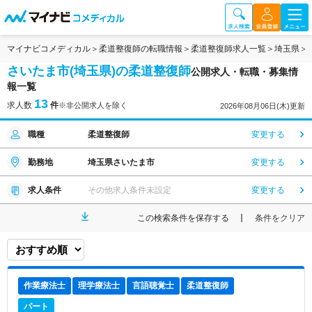
マイナビコメディカル
柔道整復師の転職情報
柔道整復師求人一覧
埼玉県
さいたま市(埼玉県)の柔道整復師
公開求人・転職・募集情
報一覧
13
求人数
件
※非公開求人を除く
2026年08月06日(木)更新
職種
柔道整復師
変更する
勤務地
埼玉県さいたま市
変更する
求人条件
その他求人条件未設定
変更する
この検索条件を保存する
条件をクリア
作業療法士
理学療法士
言語聴覚士
柔道整復師
パート