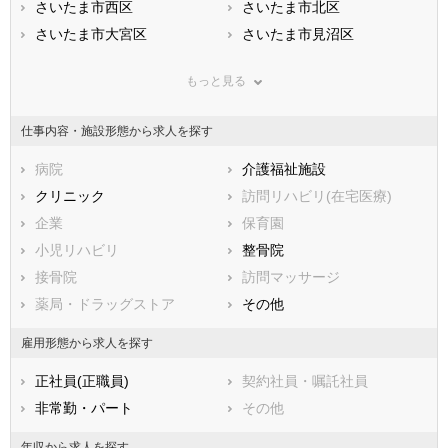
滋賀県
さいたま市西区
京都府
さいたま市北区
大阪府
兵庫県
さいたま市大宮区
奈良県
さいたま市見沼区
和歌山県
鳥取県
さいたま市中央区
島根県
さいたま市桜区
岡山県
もっと見る
広島県
さいたま市浦和区
山口県
さいたま市南区
徳島県
香川県
さいたま市緑区
愛媛県
さいたま市岩槻区
高知県
仕事内容・施設形態から求人を探す
福岡県
市部
佐賀県
長崎県
熊本県
川越市
病院
大分県
熊谷市
介護福祉施設
宮崎県
鹿児島県
川口市
クリニック
沖縄県
行田市
訪問リハビリ(在宅医療)
秩父市
企業
所沢市
保育園
飯能市
小児リハビリ
加須市
整骨院
本庄市
接骨院
東松山市
訪問マッサージ
春日部市
薬局・ドラッグストア
狭山市
その他
羽生市
鴻巣市
雇用形態から求人を探す
深谷市
上尾市
正社員(正職員)
契約社員・嘱託社員
草加市
越谷市
非常勤・パート
その他
蕨市
戸田市
入間市
朝霞市
年収から求人を探す