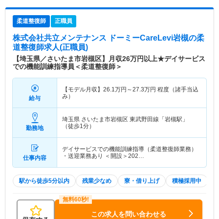
柔道整復師
正職員
株式会社共立メンテナンス ドーミーCareLevi岩槻
の柔
道整復師求人(正職員)
【埼玉県／さいたま市岩槻区】月収26万円以上★デイサービス
での機能訓練指導員＜柔道整復師＞
【モデル月収】
26.1
万円～
27.3
万円
程度（諸手当込
み）
給与
埼玉県 さいたま市岩槻区
東武野田線「岩槻駅」
（徒歩1分）
勤務地
デイサービスでの機能訓練指導（柔道整復師業務）
・送迎業務あり ＜開設＞202…
仕事内容
駅から徒歩5分以内
残業少なめ
寮・借り上げ
積極採用中
この求人を問い合わせる