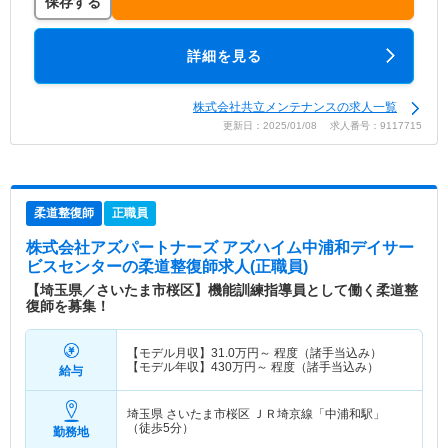
保存する
詳細を見る
株式会社共立メンテナンスの求人一覧
更新日：2025/01/08 求人番号：9117715
柔道整復師
正職員
株式会社アズパートナーズ アズハイム中浦和デイサー
ビスセンター
の柔道整復師求人(正職員)
【埼玉県／さいたま市桜区】機能訓練指導員として働く柔道整
復師を募集！
【モデル月収】
31.0
万円～
程度（諸手当込み）
【モデル年収】
430
万円～
程度（諸手当込み）
給与
埼玉県 さいたま市桜区
ＪＲ埼京線「中浦和駅」
（徒歩5分）
勤務地