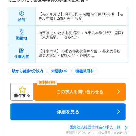
リニックにて柔道整復師の募集＜正社員＞
【モデル月収】
24.0
万円～
程度※年俸÷12ヶ月 【モ
デル年収】
288
万円～
程度
給与
埼玉県 さいたま市見沼区
ＪＲ東北本線(上野－盛岡)
「東大宮駅」（徒歩5分）
勤務地
【仕事内容】 ◇柔道整復師業務全般 ・外来の骨折
患者の固定・整復など ・外来の…
仕事内容
駅から徒歩5分以内
未経験OK
積極採用中
この求人を問い合わせる
保存する
詳細を見る
医療法人社団幸祥会の求人一覧
更新日：2025/12/08 求人番号：10205928