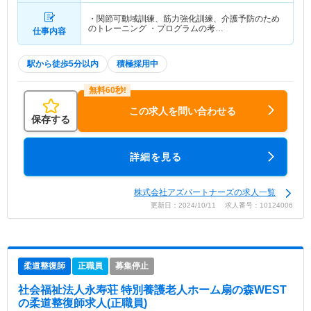
・関節可動域訓練、筋力強化訓練、介護予防のため
のトレーニング ・プログラムの考…
仕事内容
駅から徒歩5分以内
積極採用中
この求人を問い合わせる
保存する
詳細を見る
株式会社アズパートナーズの求人一覧
更新日：2024/10/11 求人番号：10124006
柔道整復師
正職員
募集停止
社会福祉法人永寿荘 特別養護老人ホーム扇の森WEST
の柔道整復師求人(正職員)