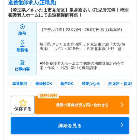
道整復師求人(正職員)
【埼玉県／さいたま市見沼区】単身寮あり♪託児所完備！特別
養護老人ホームにて柔道整復師募集！
【モデル月収】
23.0
万円～
26.0
万円
程度(基本給)
給与
埼玉県 さいたま市見沼区
ＪＲ京浜東北線「大宮(埼
玉)駅」（バス・車15分）ＪＲ東北本線(上野－盛岡)
勤務地
「大宮(埼玉)駅」（バス・車15分） 他
■特別養護老人ホームにて個別の機能訓練計画を立
案・作成 ・上記に基づく機能訓練…
仕事内容
車通勤可
未経験OK
新卒OK
残業少なめ
託児所・育児補助
最新の募集状況を問い合わせる
保存する
詳細を見る