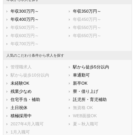
志木市
和光市
年収300万円～
年収350万円～
新座市
桶川市
年収400万円～
年収450万円～
久喜市
北本市
年収500万円～
年収550万円～
八潮市
富士見市
年収600万円～
年収650万円～
三郷市
蓮田市
年収700万円～
坂戸市
幸手市
鶴ヶ島市
日高市
人気のこだわり条件から求人を探す
吉川市
ふじみ野市
管理職求人
駅から徒歩5分以内
白岡市
北足立郡伊奈町
駅から徒歩10分以内
車通勤可
入間郡三芳町
入間郡毛呂山町
未経験OK
新卒OK
入間郡越生町
比企郡滑川町
残業少なめ
寮・借り上げ
比企郡嵐山町
比企郡小川町
住宅手当・補助
託児所・育児補助
比企郡川島町
比企郡吉見町
土日祝休
無資格 OK
比企郡鳩山町
比企郡ときがわ町
積極採用中
WEB面接OK
秩父郡横瀬町
秩父郡皆野町
2027年4月入職可
夏～秋入職可
秩父郡長瀞町
秩父郡小鹿野町
1月入職可