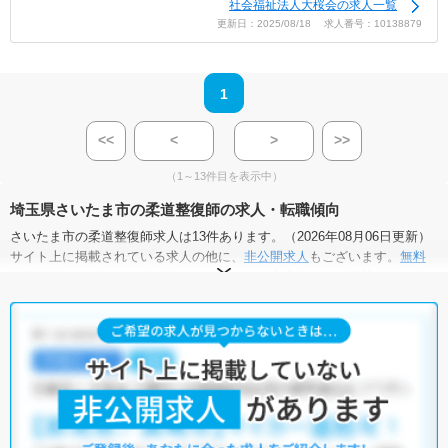
社会福祉法人大桜会の求人一覧
更新日：2025/08/18 求人番号：10138879
1
<<
<
>
>>
（1～13件目を表示中）
埼玉県さいたま市の柔道整復師の求人・転職傾向
さいたま市の柔道整復師求人は13件あります。（2026年08月06日更新）
サイト上に掲載されている求人の他に、
非公開求人
もございます。
無料
転職支援サービス
にお申し込みいただくと、全求人からご希望条件に合
う求人を提案させていただきます。
さいたま市の柔道整復師求人では以下のような条件が人気です。
・
土日祝休
・
積極採用中
・
新卒OK
・
正社員(正職員)
・
クリニッ
ク
・
介護福祉施設
・
整骨院
・
その他
他の条件でも人気の求人がございますので、「こだわり条件」から検索
いただくか、お気軽にお問い合わせください。