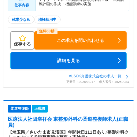
練計画の作成 ・機能訓練の実施…
仕事内容
残業少なめ
積極採用中
この求人を問い合わせる
保存する
詳細を見る
ALSOK介護株式会社の求人一覧
更新日：2026/03/17 求人番号：10250984
柔道整復師
正職員
医療法人社団幸祥会 東整形外科
の柔道整復師求人(正職
員)
【埼玉県／さいたま市見沼区】年間休日111日あり♪整形外科ク