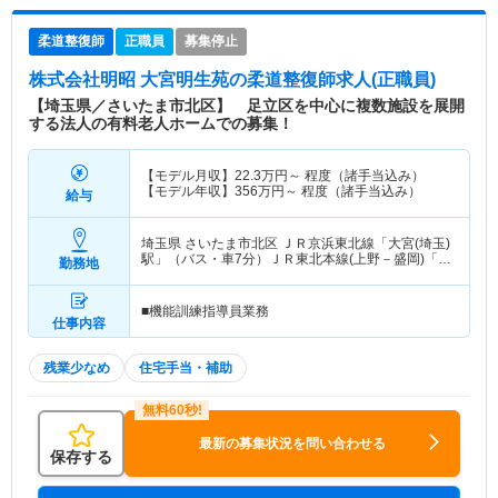
柔道整復師
正職員
募集停止
株式会社明昭 大宮明生苑
の柔道整復師求人(正職員)
【埼玉県／さいたま市北区】 足立区を中心に複数施設を展開
する法人の有料老人ホームでの募集！
【モデル月収】
22.3
万円～
程度（諸手当込み）
【モデル年収】
356
万円～
程度（諸手当込み）
給与
埼玉県 さいたま市北区
ＪＲ京浜東北線「大宮(埼玉)
駅」（バス・車7分）ＪＲ東北本線(上野－盛岡)「大
勤務地
宮(埼玉)駅」（バス・車7分） 他
■機能訓練指導員業務
仕事内容
残業少なめ
住宅手当・補助
最新の募集状況を問い合わせる
保存する