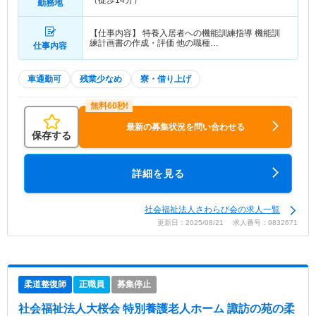
勤務地
【仕事内容】 特養入居者への機能訓練指導 機能訓
練計画書の作成・評価 他の職種…
仕事内容
車通勤可
残業少なめ
寮・借り上げ
最新の募集状況を問い合わせる
保存する
詳細を見る
社会福祉法人さわらび会の求人一覧
更新日：2025/08/21 求人番号：9832671
柔道整復師
正職員
募集停止
社会福祉法人大桜会 特別養護老人ホーム 諏訪の苑
の柔