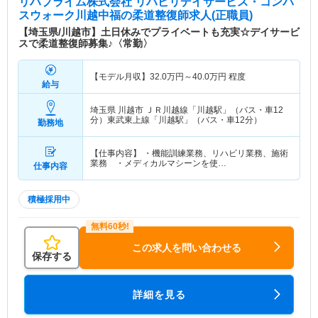
リハプライム株式会社 リハビリデイサービス・コンパ
スウォーク川越中福
の柔道整復師求人(正職員)
【埼玉県/川越市】土日休みでプライベートも充実☆デイサービ
スで柔道整復師募集♪〈常勤〉
【モデル月収】
32.0
万円～
40.0
万円
程度
給与
埼玉県 川越市
ＪＲ川越線「川越駅」（バス・車12
分）東武東上線「川越駅」（バス・車12分）
勤務地
【仕事内容】 ・機能訓練業務、リハビリ業務、施術
業務 ・メディカルマシーンを使…
仕事内容
積極採用中
この求人を問い合わせる
保存する
詳細を見る