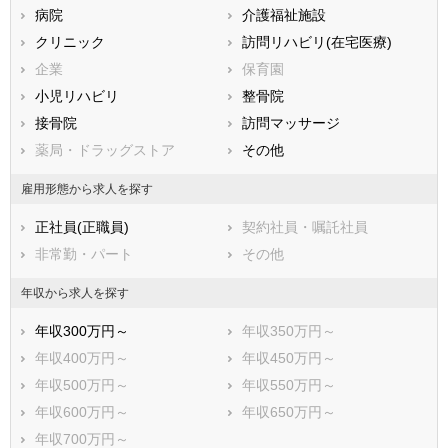
病院
介護福祉施設
香川県
愛媛県
高知県
クリニック
訪問リハビリ(在宅医療)
福岡県
佐賀県
長崎県
企業
保育園
熊本県
大分県
宮崎県
小児リハビリ
整骨院
鹿児島県
沖縄県
接骨院
訪問マッサージ
薬局・ドラッグストア
その他
雇用形態から求人を探す
正社員(正職員)
契約社員・嘱託社員
非常勤・パート
その他
年収から求人を探す
年収300万円～
年収350万円～
年収400万円～
年収450万円～
年収500万円～
年収550万円～
年収600万円～
年収650万円～
年収700万円～