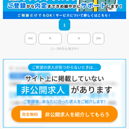
1
<<
<
>
>>
（1～5件目を表示中）