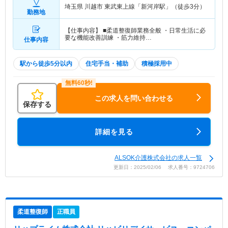
埼玉県 川越市
東武東上線「新河岸駅」（徒歩3分）
勤務地
【仕事内容】 ■柔道整復師業務全般 ・日常生活に必
要な機能改善訓練 ・筋力維持…
仕事内容
駅から徒歩5分以内
住宅手当・補助
積極採用中
この求人を問い合わせる
保存する
詳細を見る
ALSOK介護株式会社の求人一覧
更新日：2025/02/06 求人番号：9724706
柔道整復師
正職員