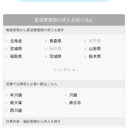
柔道整復師の求人を絞り込む
都道府県から柔道整復師の求人を探す
北海道
青森県
岩手県
宮城県
秋田県
山形県
福島県
茨城県
栃木県
群馬県
埼玉県
千葉県
もっと見る
東京都
神奈川県
新潟県
山梨県
長野県
富山県
近隣で公開求人が多い駅はこちら
石川県
福井県
岐阜県
静岡県
本川越
愛知県
川越
三重県
滋賀県
南大塚
京都府
南古谷
大阪府
兵庫県
西川越
奈良県
和歌山県
鳥取県
島根県
岡山県
仕事内容・施設形態から求人を探す
広島県
山口県
徳島県