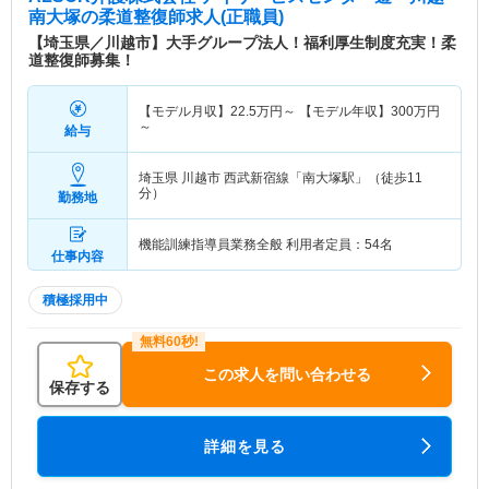
南大塚
の柔道整復師求人(正職員)
【埼玉県／川越市】大手グループ法人！福利厚生制度充実！柔
道整復師募集！
【モデル月収】
22.5
万円～
【モデル年収】
300
万円
～
給与
埼玉県 川越市
西武新宿線「南大塚駅」（徒歩11
分）
勤務地
機能訓練指導員業務全般 利用者定員：54名
仕事内容
積極採用中
この求人を問い合わせる
保存する
詳細を見る