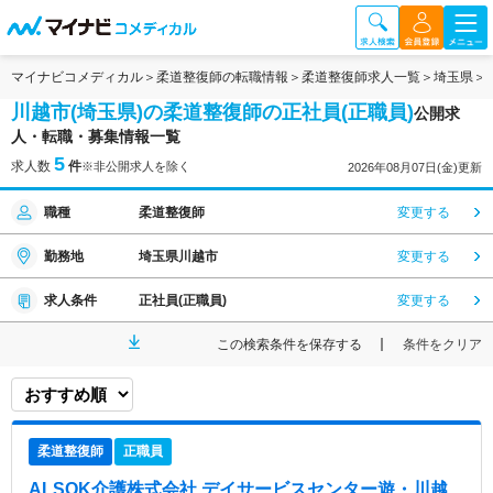
マイナビコメディカル
柔道整復師の転職情報
柔道整復師求人一覧
埼玉県
川越市(埼玉県)の柔道整復師の正社員(正職員)
公開求
人・転職・募集情報一覧
5
求人数
件
※非公開求人を除く
2026年08月07日(金)更新
職種
柔道整復師
変更する
勤務地
埼玉県川越市
変更する
求人条件
正社員(正職員)
変更する
この検索条件を保存する
条件をクリア
柔道整復師
正職員
ALSOK介護株式会社 デイサービスセンター遊・川越