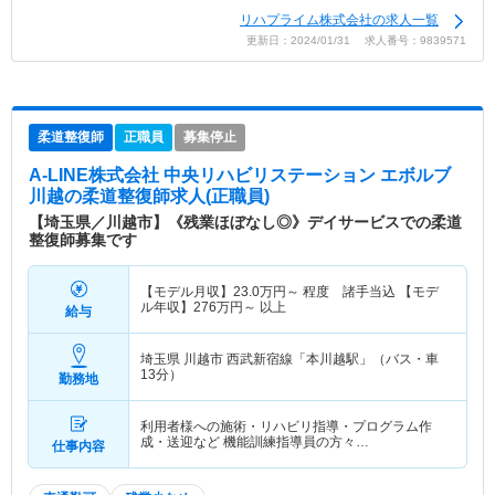
リハプライム株式会社の求人一覧
更新日：2024/01/31 求人番号：9839571
柔道整復師
正職員
募集停止
A-LINE株式会社 中央リハビリステーション エボルブ
川越
の柔道整復師求人(正職員)
【埼玉県／川越市】《残業ほぼなし◎》デイサービスでの柔道
整復師募集です
【モデル月収】
23.0
万円～
程度 諸手当込 【モデ
ル年収】
276
万円～
以上
給与
埼玉県 川越市
西武新宿線「本川越駅」（バス・車
13分）
勤務地
利用者様への施術・リハビリ指導・プログラム作
成・送迎など 機能訓練指導員の方々…
仕事内容