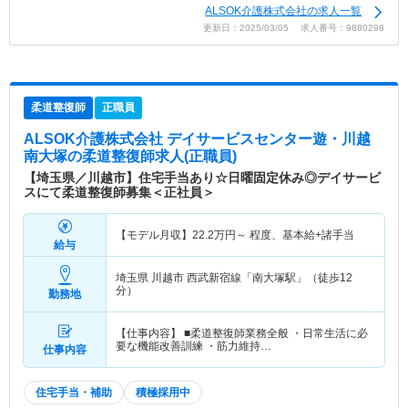
ALSOK介護株式会社の求人一覧
更新日：2025/03/05 求人番号：9880298
柔道整復師
正職員
ALSOK介護株式会社 デイサービスセンター遊・川越
南大塚
の柔道整復師求人(正職員)
【埼玉県／川越市】住宅手当あり☆日曜固定休み◎デイサービ
スにて柔道整復師募集＜正社員＞
【モデル月収】
22.2
万円～
程度、基本給+諸手当
給与
埼玉県 川越市
西武新宿線「南大塚駅」（徒歩12
分）
勤務地
【仕事内容】 ■柔道整復師業務全般 ・日常生活に必
要な機能改善訓練 ・筋力維持…
仕事内容
住宅手当・補助
積極採用中