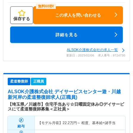
この求人を問い合わせる
保存する
詳細を見る
ALSOK介護株式会社の求人一覧
更新日：2025/02/06 求人番号：9724730
柔道整復師
正職員
ALSOK介護株式会社 デイサービスセンター遊・川越
新河岸
の柔道整復師求人(正職員)
【埼玉県／川越市】住宅手当あり☆日曜固定休み◎デイサービ
スにて柔道整復師募集＜正社員＞
【モデル月収】
22.2
万円～
程度、基本給+諸手当
給与